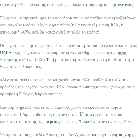
έχουν περιέλθει, λόγω της υστέρησης εσόδων, της ύφεσης και της
ανεργία
ς.
Σύμφωνα με την εκτίμηση του προέδρου της ομοσπονδίας των εργαζομένων
στα ασφαλιστικά ταμεία, η κύρια σύνταξη θα υποστεί μείωση 10%, η
επικουρική 30%, ενώ θα καταργηθεί εντελώς το εφάπαξ.
Οι εργαζόμενοι της υπηρεσίας στο υπουργείο Εργασίας (ασφαλιστικά ταμεία,
ΟΑΕΔ
κλπ) εξήγγειλαν επαναλαμβανόμενες πενθήμερες απεργίες, αρχής
γενομένης από τις 16 Σεπ
Τεμ
βρίου, διαμαρτυρόμενοι για τη διαθεσιμότητα
600 συναδέλφων τους.
«Δεν περισσεύει κανένας, αν αποχωρήσουν κι άλλοι υπάλληλοι» τόνισε ο
πρόεδρος των εργαζομένων του ΙΚΑ, παρακολουθηση κινητου χωρις φυσικη
προσβαση Γιώργος Κυριακόπουλος.
Και συμπλήρωσε: «Θα κάνουν διπλάσιο χρόνο να εκδοθούν οι κύριες
συντάξεις. Ήδη, η καθυστέρηση φτάνει τους 15 μήνες, ενώ σε κάποια
υποκαταστήματα της
περιφέρεια
ς, όπως της
Χαλκίδας
, φτάνουν τους 24».
Σύμφωνα με τους συνδικαλιστές του
ΟΑΕΔ
,
παρακολουθηση κινητου χωρις