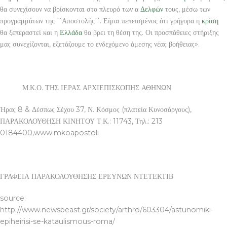
θα συνεχίσουν να βρίσκονται στο πλευρό των α
Δελφών
τους, μέσω των
προγραμμάτων της ΄΄Αποστολής΄΄. Είμαι πεπεισμένος ότι γρήγορα η
κρίση
θα ξεπεραστεί και η
Ελλάδα
θα βρει τη θέση της. Οι προσπάθειες στήριξης
μας συνεχίζονται, εξετάζουμε το ενδεχόμενο άμεσης νέας βοήθειας».
Μ.Κ.Ο. ΤΗΣ ΙΕΡΑΣ ΑΡΧΙΕΠΙΣΚΟΠΗΣ ΑΘΗΝΩΝ
Ήρας 8 & Δέσπως Σέχου 37, Ν. Κόσμος (πλατεία Κυνοσάργους),
ΠΑΡΑΚΟΛΟΥΘΗΣΗ ΚΙΝΗΤΟΥ Τ.Κ.: 11743, Τηλ.: 213
0184400,www.mkoapostoli
ΓΡΑΦΕΙΑ ΠΑΡΑΚΟΛΟΥΘΗΣΗΣ ΕΡΕΥΝΩΝ ΝΤΕΤΕΚΤΙΒ
source:
http://www.newsbeast.gr/society/arthro/603304/astunomiki-
epiheirisi-se-kataulismous-roma/