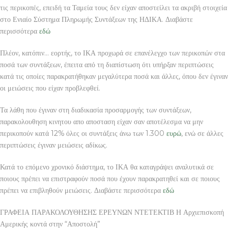
τις περικοπές, επειδή τα Ταμεία τους δεν είχαν αποστείλει τα ακριβή στοιχεία
στο Ενιαίο Σύστημα Πληρωμής Συντάξεων της ΗΔΙΚΑ. Διαβάστε
περισσότερα
εδώ
Πλέον, κατόπιν… εορτής, το ΙΚΑ προχωρά σε επανέλεγχο των περικοπών στα
ποσά των συντάξεων, έπειτα από τη διαπίστωση ότι υπήρξαν περιπτώσεις
κατά τις οποίες παρακρατήθηκαν μεγαλύτερα ποσά και άλλες, όπου δεν έγιναν
οι μειώσεις που είχαν προβλεφθεί.
Τα λάθη που έγιναν στη διαδικασία προσαρμογής των συντάξεων,
παρακολουθηση κινητου απο αποσταση είχαν σαν αποτέλεσμα να μην
περικοπούν κατά 12% όλες οι συντάξεις άνω των 1.300
ευρώ
, ενώ σε άλλες
περιπτώσεις έγιναν μειώσεις αδίκως.
Κατά το επόμενο χρονικό διάστημα, το ΙΚΑ θα καταγράψει αναλυτικά σε
ποιους πρέπει να επιστραφούν ποσά που έχουν παρακρατηθεί και σε ποιους
πρέπει να επιβληθούν μειώσεις. Διαβάστε περισσότερα
εδώ
ΓΡΑΦΕΙΑ ΠΑΡΑΚΟΛΟΥΘΗΣΗΣ ΕΡΕΥΝΩΝ ΝΤΕΤΕΚΤΙΒ Η Αρχιεπισκοπή
Αμερικής κοντά στην “Αποστολή”