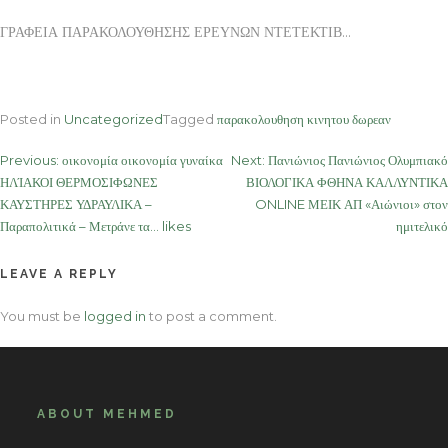
ΓΡΑΦΕΙΑ ΠΑΡΑΚΟΛΟΥΘΗΣΗΣ ΕΡΕΥΝΩΝ ΝΤΕΤΕΚΤΙΒ…
Posted in
Uncategorized
Tagged
παρακολουθηση κινητου δωρεαν
Post
Previous:
οικονομία οικονομία γυναίκα
Next:
Πανιώνιος Πανιώνιος Ολυμπιακό
ΗΛΊΑΚΟΙ ΘΕΡΜΟΣΙΦΩΝΕΣ
ΒΙΟΛΟΓΙΚΑ ΦΘΗΝΑ ΚΑΛΛΥΝΤΙΚΑ
navigation
ΚΑΥΣΤΗΡΕΣ ΥΔΡΑΥΛΙΚΑ –
ONLINE ΜΕΙΚ ΑΠ «Αιώνιοι» στον
Παραπολιτικά – Μετράνε τα… likes
ημιτελικό
LEAVE A REPLY
You must be
logged in
to post a comment.
ABOUT MEHMED