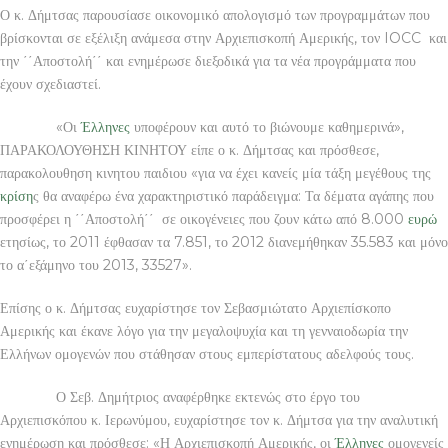
Ο κ. Δήμτσας παρουσίασε οικονομικό απολογισμό των προγραμμάτων που
βρίσκονται σε εξέλιξη ανάμεσα στην Αρχιεπισκοπή Αμερικής, τον IOCC και
την ΄΄Αποστολή΄΄ και ενημέρωσε διεξοδικά για τα νέα προγράμματα που
έχουν σχεδιαστεί.
«Οι
Έλληνες
υποφέρουν και αυτό το βιώνουμε καθημερινά»,
ΠΑΡΑΚΟΛΟΥΘΗΣΗ ΚΙΝΗΤΟΥ είπε ο κ. Δήμτσας και πρόσθεσε,
παρακολουθηση κινητου παιδιου «για να έχει κανείς μία τάξη μεγέθους της
κρίση
ς θα αναφέρω ένα χαρακτηριστικό παράδειγμα: Τα δέματα αγάπης που
προσφέρει η ΄΄Αποστολή΄΄ σε οικογένειες που ζουν κάτω από 8.000
ευρώ
ετησίως, το 2011 έφθασαν τα 7.851, το 2012 διανεμήθηκαν 35.583 και μόνο
το α΄εξάμηνο του 2013, 33527».
Επίσης ο κ. Δήμτσας ευχαρίστησε τον Σεβασμιώτατο Αρχιεπίσκοπο
Αμερικής και έκανε λόγο για την μεγαλοψυχία και τη γενναιοδωρία την
Ελλήνων ομογενών που στάθησαν στους εμπερίστατους αδελφούς τους.
Ο Σεβ. Δημήτριος αναφέρθηκε εκτενώς στο έργο του
Αρχιεπισκόπου κ. Ιερωνύμου, ευχαρίστησε τον κ. Δήμτσα για την αναλυτική
ενημέρωση και πρόσθεσε: «Η Αρχιεπισκοπή Αμερικής, οι
Έλληνες
ομογενείς