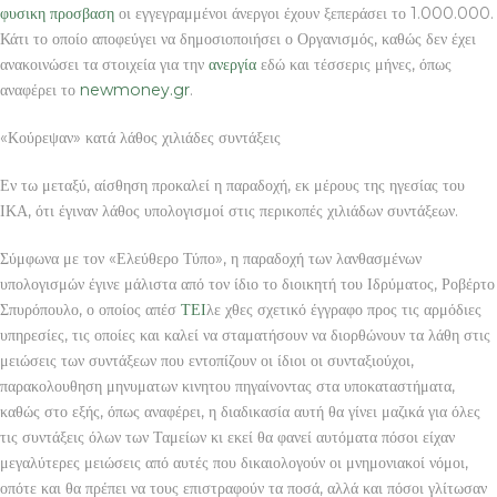
φυσικη προσβαση
οι εγγεγραμμένοι άνεργοι έχουν ξεπεράσει το 1.000.000.
Κάτι το οποίο αποφεύγει να δημοσιοποιήσει ο Οργανισμός, καθώς δεν έχει
ανακοινώσει τα στοιχεία για την
ανεργία
εδώ και τέσσερις μήνες, όπως
αναφέρει το
newmoney.gr
.
«Κούρεψαν» κατά λάθος χιλιάδες συντάξεις
Εν τω μεταξύ, αίσθηση προκαλεί η παραδοχή, εκ μέρους της ηγεσίας του
ΙΚΑ, ότι έγιναν λάθος υπολογισμοί στις περικοπές χιλιάδων συντάξεων.
Σύμφωνα με τον «Ελεύθερο Τύπο», η παραδοχή των λανθασμένων
υπολογισμών έγινε μάλιστα από τον ίδιο το διοικητή του Ιδρύματος, Ροβέρτο
Σπυρόπουλο, ο οποίος απέσ
ΤΕΙ
λε χθες σχετικό έγγραφο προς τις αρμόδιες
υπηρεσίες, τις οποίες και καλεί να σταματήσουν να διορθώνουν τα λάθη στις
μειώσεις των συντάξεων που εντοπίζουν οι ίδιοι οι συνταξιούχοι,
παρακολουθηση μηνυματων κινητου πηγαίνοντας στα υποκαταστήματα,
καθώς στο εξής, όπως αναφέρει, η διαδικασία αυτή θα γίνει μαζικά για όλες
τις συντάξεις όλων των Ταμείων κι εκεί θα φανεί αυτόματα πόσοι είχαν
μεγαλύτερες μειώσεις από αυτές που δικαιολογούν οι μνημονιακοί νόμοι,
οπότε και θα πρέπει να τους επιστραφούν τα ποσά, αλλά και πόσοι γλίτωσαν