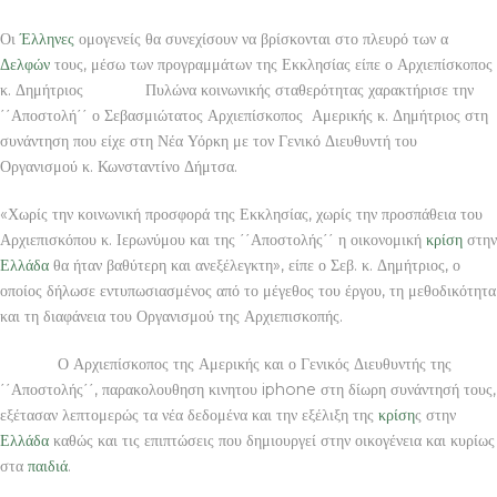
Οι
Έλληνες
ομογενείς θα συνεχίσουν να βρίσκονται στο πλευρό των α
Δελφών
τους, μέσω των προγραμμάτων της Εκκλησίας είπε ο Αρχιεπίσκοπος
κ. Δημήτριος Πυλώνα κοινωνικής σταθερότητας χαρακτήρισε την
΄΄Αποστολή΄΄ ο Σεβασμιώτατος Αρχιεπίσκοπος Αμερικής κ. Δημήτριος στη
συνάντηση που είχε στη Νέα Υόρκη με τον Γενικό Διευθυντή του
Οργανισμού κ. Κωνσταντίνο Δήμτσα.
«Χωρίς την κοινωνική προσφορά της Εκκλησίας, χωρίς την προσπάθεια του
Αρχιεπισκόπου κ. Ιερωνύμου και της ΄΄Αποστολής΄΄ η οικονομική
κρίση
στην
Ελλάδα
θα ήταν βαθύτερη και ανεξέλεγκτη», είπε ο Σεβ. κ. Δημήτριος, ο
οποίος δήλωσε εντυπωσιασμένος από το μέγεθος του έργου, τη μεθοδικότητα
και τη διαφάνεια του Οργανισμού της Αρχιεπισκοπής.
Ο Αρχιεπίσκοπος της Αμερικής και ο Γενικός Διευθυντής της
΄΄Αποστολής΄΄, παρακολουθηση κινητου iphone στη δίωρη συνάντησή τους,
εξέτασαν λεπτομερώς τα νέα δεδομένα και την εξέλιξη της
κρίση
ς στην
Ελλάδα
καθώς και τις επιπτώσεις που δημιουργεί στην οικογένεια και κυρίως
στα
παιδιά
.