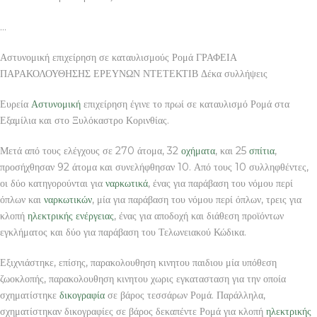
…
Αστυνομική επιχείρηση σε καταυλισμούς Ρομά ΓΡΑΦΕΙΑ
ΠΑΡΑΚΟΛΟΥΘΗΣΗΣ ΕΡΕΥΝΩΝ ΝΤΕΤΕΚΤΙΒ Δέκα συλλήψεις
Ευρεία
Αστυνομική
επιχείρηση έγινε το πρωί σε καταυλισμό Ρομά στα
Εξαμίλια και στο Ξυλόκαστρο Κορινθίας.
Μετά από τους ελέγχους σε 270 άτομα, 32
οχήματα
, και 25
σπίτια
,
προσήχθησαν 92 άτομα και συνελήφθησαν 10. Από τους 10 συλληφθέντες,
οι δύο κατηγορούνται για
ναρκωτικά
, ένας για παράβαση του νόμου περί
όπλων και
ναρκωτικών
, μία για παράβαση του νόμου περί όπλων, τρεις για
κλοπή
ηλεκτρικής ενέργειας
, ένας για αποδοχή και διάθεση προϊόντων
εγκλήματος και δύο για παράβαση του Τελωνειακού Κώδικα.
Εξιχνιάστηκε, επίσης, παρακολουθηση κινητου παιδιου μία υπόθεση
ζωοκλοπής, παρακολουθηση κινητου χωρις εγκατασταση για την οποία
σχηματίστηκε
δικογραφία
σε βάρος τεσσάρων Ρομά. Παράλληλα,
σχηματίστηκαν δικογραφίες σε βάρος δεκαπέντε Ρομά για κλοπή
ηλεκτρικής