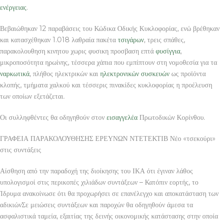
ενέργειας
.
Βεβαιώθηκαν 12 παραβάσεις του Κώδικα Οδικής Κυκλοφορίας, ενώ βρέθηκαν
και κατασχέθηκαν 1.018 λαθραία πακέτα
τσιγάρων
, τρεις σπάθες,
παρακολουθηση κινητου χωρις φυσικη προσβαση επτά
φυσίγγια
,
μικροποσότητα ηρωίνης, τέσσερα χάπια που εμπίπτουν στη νομοθεσία για τα
ναρκωτικά
, πλήθος ηλεκτρικών και
ηλεκτρονικών συσκευών
ως προϊόντα
κλοπής, τμήματα χαλκού και τέσσερις πινακίδες κυκλοφορίας η προέλευση
των οποίων εξετάζεται.
Οι συλληφθέντες θα οδηγηθούν στον
εισαγγελέα
Πρωτοδικών Κορίνθου.
ΓΡΑΦΕΙΑ ΠΑΡΑΚΟΛΟΥΘΗΣΗΣ ΕΡΕΥΝΩΝ ΝΤΕΤΕΚΤΙΒ Νέο «τσεκούρι»
στις συντάξεις
Αίσθηση από την παραδοχή της διοίκησης του ΙΚΑ ότι έγιναν λάθος
υπολογισμοί στις περικοπές χιλιάδων συντάξεων – Κατόπιν εορτής, το
Ίδρυμα ανακοίνωσε ότι θα προχωρήσει σε επανέλεγχο και αποκατάσταση των
αδικιώνΣε μειώσεις συντάξεων και παροχών θα οδηγηθούν άμεσα τα
ασφαλιστικά ταμεία, εξαιτίας της δεινής οικονομικής κατάστασης στην οποία