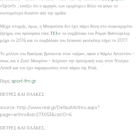
«Sport» , τονίζει ότι ο αρχηγός των «μερένχες» θέλει να φύγει το
συντομότερο δυνατόν από την ομάδα.
Μέχρι στιγμής, όμως, η Μπορούσια δεν έχει πάρει θέση στο συγκεκριμένο
ζήτημα, ενώ πρόσφατα επέκ
ΤΕΙ
νε το συμβόλαιο του Ρόμαν Βαϊντεφέλερ
μέχρι το 2016 και το συμβόλαιο του Ισπανού γκολκίπερ λήγει το 2017.
Το μέλλον του Κασίγιας βρίσκεται στον «αέρα», αφού ο Κάρλο Αντσελότι –
όπως και ο Ζοσέ Μουρίνιο – δείχνουν την προτίμησή τους στον Ντιέγκο
Λόπεθ και τον έχει παραγκωνίσει στον πάγκο της Ρεάλ.
Πηγή:
sport-fm.gr
ΠΕΤΡΕΣ ΚΑΙ ΠΛΑΚΕΣ
source: http://www.real.gr/DefaultArthro.aspx?
page=arthro&id=273053&catID=6
ΠΕΤΡΕΣ ΚΑΙ ΠΛΑΚΕΣ…