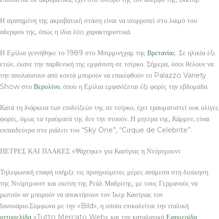
Η αγαπημένη της ακροβατική στάση είναι να ισορροπεί στο λαιμό του
αδερφού της, όπως η ίδια λέει χαρακτηριστικά.
Η Εμίλια γεννήθηκε το 1989 στο Μπιρμινγχαμ της
Βρετανία
ς .Σε ηλικία έξι
ετών, έκανε την παρθενική της εμφάνιση σε τσίρκο. Σήμερα, όσοι θέλουν να
την απολαύσουν από κοντά μπορούν να επικέφθούν το Palazzo Variety
Show στο
Βερολίνο
, όπου η Εμίλια εμφανίζεται έξι φορές την εβδομάδα.
Κατά τη διάρκεια των επιδείξεών της σε τσίρκο, έχει τραυματιστεί ουκ ολίγες
φορές, όμως τα τραύματά της δεν την πτοούν. Η μητέρα της, Κάρμεν, είναι
εκπαιδεύτρα στο ριάλιτι του “Sky One”, “Cιrque de Celebrite”.
ΠΕΤΡΕΣ ΚΑΙ ΠΛΑΚΕΣ «Ψάχτηκε» για Κασίγιας η Ντόρτμουντ
Τηλεφωνική επαφή υπήρξε τις προηγούμενες μέρες ανάμεσα στη διοίκηση
της Ντόρτμουντ και εκείνη της Ρεάλ Μαδρίτης, με τους Γερμανούς να
ρωτούν αν μπορούν να αποκτήσουν τον Ίκερ Κασίγιας τον
Ιανουάριο.Σύμφωνα με την «Bild», η οποία επικαλείται την ιταλική
ιστοσελίδα
«Tutto Mercato Web» και την καταλανική
Εφημερίδα