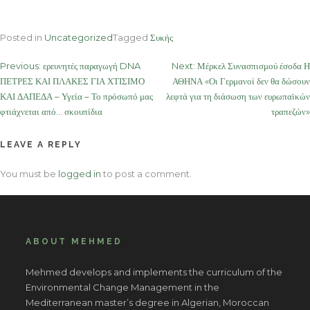
Posted in
Uncategorized
Tagged
Συκής
Post
Previous:
ερευνητές παραγωγή DNA
Next:
Μέρκελ Συνασπισμού έσοδα Η
ΠΕΤΡΕΣ ΚΑΙ ΠΛΑΚΕΣ ΓΙΑ ΧΤΙΣΙΜΟ
ΑΘΗΝΑ «Οι Γερμανοί δεν θα δώσουν
navigation
ΚΑΙ ΔΑΠΕΔΑ – Υγεία – Το πρόσωπό μας
λεφτά για τη διάσωση των ευρωπαϊκών
φτιάχνεται από… σκουπίδια
τραπεζών»
LEAVE A REPLY
You must be
logged in
to post a comment.
ABOUT MEHMED
Mehmed develops and implements the curriculum of the
Environmental Change Management in the
Mediterranean master’s degree in Algerian, Moroccan