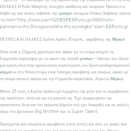
ΠΛΑΚΕΣ Η Ρεάλ Μαδρίτης συνεχίζει ακάθεκτη και σκόρπισε Πρέκια στο
διάβα της και πλακες καβαλας την
εμπόριο
λατομεια Πλάκες Καβάλας πηλιου
<a href="http://www.pam%20
ESP
ESP
orts.gr/265604/to-
panorama-ths-3hs-agwnistikhs-ths-eyrwligka”>pam
ESP
orts.gr
ΠΕΤΡΕΣ ΚΑΙ ΠΛΑΚΕΣ Εμίλια Αράτα: Η γυμνή… ακροβάτης της
Μέρκελ
Ποια είναι η 23χρονη χορεύτρια που άφησε με το στόμα ανοιχτό τη
Γερμανίδα καγκελάριο με το καυτό της σόουΗ
γυναίκα
– λάστιχο που έδωσε
μία καυτή νότα στην προεκλογική συγκέντρωση του Χριστιανοδημοκρατικού
κόμμα
τος στο Ντίσελντορφ είναι διάσημη ακροβάτης και δικαίως, άφησε με
το όνομα ανοικτό ακόμα και την Γερμανίδα καγκελάριο, Ανγκελα
Μέρκελ
.
Μόλις 23 ετών, η Εμίλια Αράτα έχει ξεχωρίσει όχι μόνο για τις ακροβατικές
της ικανότητες αλλά και για τη γοητεία της. Έχει ψυχαγωγήσει την
πριγκίπισσα Αννα και τον πρίγκιπα Κάρολο ενώ έχει διακριθεί και σε ρεάλιτι,
όπως στο βρετανικό Big Brother και το Super Talent.
Προέρχεται από οικογένεια ακροβατών (επτά γενιές) και όλες τις φορές που
επιδίδεται σε ακροβατικά, έχει στο πλευρό της τον αδερφό της, Βίκτορ.