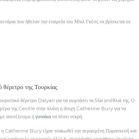
σενάρια που ήθελαν την εταιρεία του Μπιλ Γκέιτς να βρίσκεται σε
ό θέρετρο της Τουρκίας
ουριστικό θέρετρο Dalyan για να γιορτάσει τα 56α γενέθλιά της. Ο
μητέρα της Cecille στην πλάτη η άτυχη Catherine Bury για να
α με αποτέλεσμα η
γυναίκα
να πέσει νεκρή.
αι η Catherine Bury είχαν τσακωθεί την περασμένη Παρασκευή και
και κατήγγειλε το γεγονός. Ο V.A. συνελήφθη, κρατήθηκε τη νύχτα