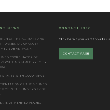
ENT NEWS
CONTACT INFO
UNCH OF THE “CLIMATE AND
Click here if you want to write us
VIRONMENTAL CHANGE»
IMED SUBNETWORK
CONTACT PAGE
HMED COORDINATOR OF
IVERSITÉ MOHAMED PREMIER-
JDA
21 STARTS WITH GOOD NEWS!
ESENTATION OF THE MEHMED
OJECT IN THE UNIVERSITY OF
USSE
YEARS OF MEHMED PROJECT