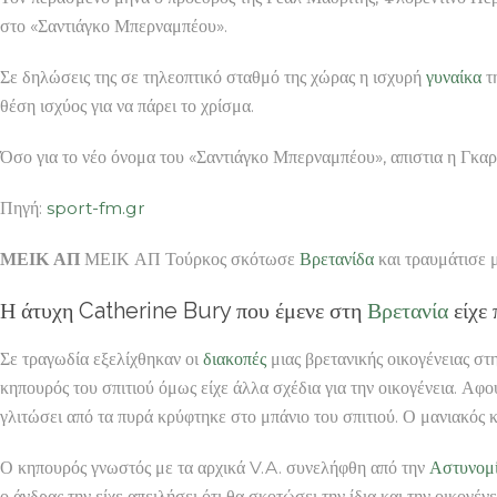
στο «Σαντιάγκο Μπερναμπέου».
Σε δηλώσεις της σε τηλεοπτικό σταθμό της χώρας η ισχυρή
γυναίκα
τη
θέση ισχύος για να πάρει το χρίσμα.
Όσο για το νέο όνομα του «Σαντιάγκο Μπερναμπέου», απιστια η Γκαρ
Πηγή:
sport-fm.gr
ΜΕΙΚ ΑΠ
ΜΕΙΚ ΑΠ Τούρκος σκότωσε
Βρετανίδα
και τραυμάτισε μ
Η άτυχη Catherine Bury που έμενε στη
Βρετανία
είχε 
Σε τραγωδία εξελίχθηκαν οι
διακοπές
μιας βρετανικής οικογένειας στ
κηπουρός του σπιτιού όμως είχε άλλα σχέδια για την οικογένεια. Α
γλιτώσει από τα πυρά κρύφτηκε στο μπάνιο του σπιτιού. Ο μανιακός
Ο κηπουρός γνωστός με τα αρχικά V.A. συνελήφθη από την
Αστυνομ
ο άνδρας την είχε απειλήσει ότι θα σκοτώσει την ίδια και την οικογέν