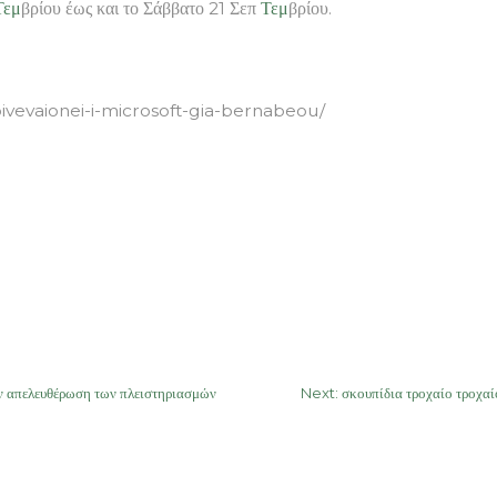
Τεμ
βρίου έως και το Σάββατο 21 Σεπ
Τεμ
βρίου.
ivevaionei-i-microsoft-gia-bernabeou/
 απελευθέρωση των πλειστηριασμών
Next:
σκουπίδια τροχαίο τρο