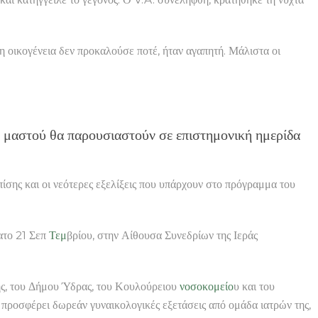
 η οικογένεια δεν προκαλούσε ποτέ, ήταν αγαπητή. Μάλιστα οι
ου μαστού θα παρουσιαστούν σε επιστημονική ημερίδα
πίσης και οι νεότερες εξελίξεις που υπάρχουν στο πρόγραμμα του
βατο 21 Σεπ
Τεμ
βρίου, στην Αίθουσα Συνεδρίων της Ιεράς
νης, του Δήμου Ύδρας, του Κουλούρειου
νοσοκομείο
υ και του
 προσφέρει δωρεάν γυναικολογικές εξετάσεις από ομάδα ιατρών της,