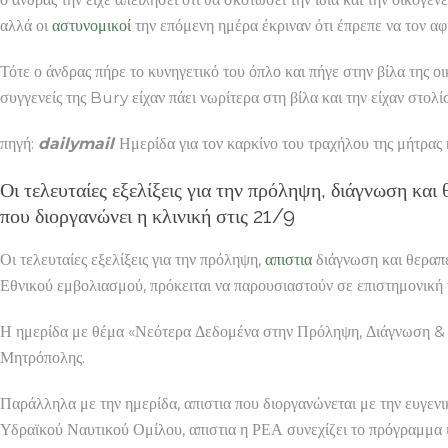
αλλά οι
αστυνομικοί
την επόμενη ημέρα έκριναν ότι έπρεπε να τον α
Τότε ο άνδρας πήρε το κυνηγετικό του όπλο και πήγε στην βίλα της ο
συγγενείς της Bury είχαν πάει νωρίτερα στη βίλα και την είχαν στολί
πηγή:
dailymail
Ημερίδα για τον καρκίνο του τραχήλου της μήτρας
Οι τελευταίες εξελίξεις για την πρόληψη, διάγνωση κα
που διοργανώνει η κλινική στις 21/9
Οι τελευταίες εξελίξεις για την πρόληψη,
απιστια
διάγνωση και θεραπε
Εθνικού εμβολιασμού, πρόκειται να παρουσιαστούν σε επιστημονική
Η ημερίδα με θέμα «Νεότερα Δεδομένα στην Πρόληψη, Διάγνωση &
Μητρόπολης.
Παράλληλα με την ημερίδα, απιστια που διοργανώνεται με την ευγεν
Υδραϊκού Ναυτικού Ομίλου, απιστια η ΡΕΑ συνεχίζει το πρόγραμμα ια