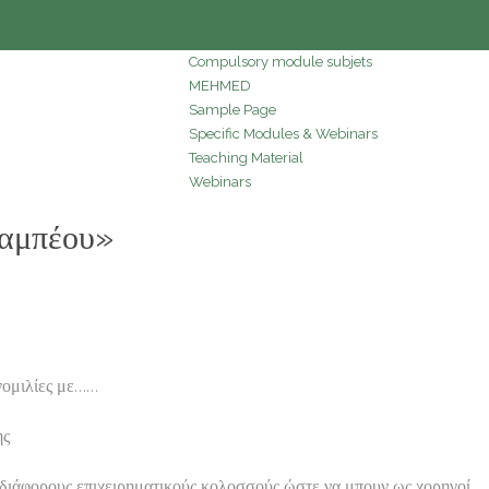
Compulsory module subjets
MEHMED
Sample Page
Specific Modules & Webinars
Teaching Material
Webinars
ναμπέου»
νομιλίες με……
ης
 διάφορους επιχειρηματικούς κολοσσούς ώστε να μπουν ως χορηγοί