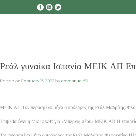
Skip
to
content
Ρεάλ γυναίκα Ισπανία ΜΕΙΚ ΑΠ Επ
Posted on
February 15, 2022
by
emmanuelr91
ΜΕΙΚ ΑΠ Τον περασμένο μήνα ο πρόεδρος της Ρεάλ Μαδρίτης, Φλορε
Επιβεβαιώνει η Microsoft για «Μπερναμπέου» ΜΕΙΚ ΑΠ Η εταιρεία β
Τον περασμένο μήνα ο πρόεδρος της Ρεάλ Μαδρίτης, Φλορεντίνο Πέρε