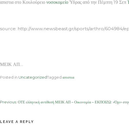
απιστια στο Κουλούρειο
νοσοκομείο
Ύδρας από την Πέμπτη 19 Σεπ
ΜΕΙΚ ΑΠ
source: http://www.newsbeast.gr/sports/arthro/604984/ep
ΜΕΙΚ ΑΠ…
Posted in
Uncategorized
Tagged
απιστια
Post
Previous:
ΟΤΕ ελληνική αντίθεσή ΜΕΙΚ ΑΠ – Οικονομία – ΕΚΠΟΙΖΩ: «Όχι» στην
navigation
LEAVE A REPLY