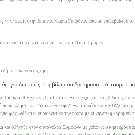
ς Microsoft στην Ισπανία, Μαρία Γκαράνια, απιστια επιβεβαίωσε τα 
άνια αρκέστηκε να απαντήσει: απιστια «Το συζητάμε»…
έλη της οικογένειάς της
πάει για
διακοπές
στη βίλα που διατηρούσε σε τουριστικ
ην Τουρκία. Η 56χρονη Catherine Bury είχε πάει στη βίλα της στο τ
φού πυροβόλησε τον 24χρονο γιο της Alex στο πόδι και την 87χρονη 
 κηπουρός «γάζωσε» κυριολεκτικά την πόρτα με κυνηγετική καραμπίν
ία
και οδήγηθε στον εισαγγέλεα. Σύμφωνα με γείτονες ο κηπουρός κ
ειά της. Η
γυναίκα
που έδωσε βάση στις απειλές πήγε στην
Αστυνομία