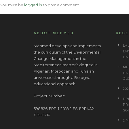
You must be
logged in
to post a comment.
ABOUT MEHMED
REC
Mehmed develops and implements
LA
EN
the curriculum of the Environmental
UN
Change Management in the
Mediterranean master’s degree in
ME
Algerian, Moroccan and Tunisian
UN
universities through a Bologna
OU
educational approach.
20
Project Number:
PR
PR
598826-EPP-1-2018-1-ES-EPPKA2-
SO
CBHE-JP
2 