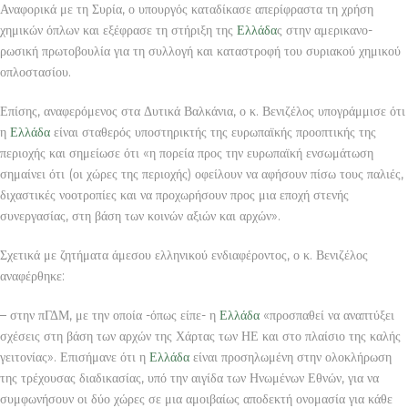
Αναφορικά με τη Συρία, ο υπουργός καταδίκασε απερίφραστα τη χρήση
χημικών όπλων και εξέφρασε τη στήριξη της
Ελλάδα
ς στην αμερικανο-
ρωσική πρωτοβουλία για τη συλλογή και καταστροφή του συριακού χημικού
οπλοστασίου.
Επίσης, αναφερόμενος στα Δυτικά Βαλκάνια, ο κ. Βενιζέλος υπογράμμισε ότι
η
Ελλάδα
είναι σταθερός υποστηρικτής της ευρωπαϊκής προοπτικής της
περιοχής και σημείωσε ότι «η πορεία προς την ευρωπαϊκή ενσωμάτωση
σημαίνει ότι (οι χώρες της περιοχής) οφείλουν να αφήσουν πίσω τους παλιές,
διχαστικές νοοτροπίες και να προχωρήσουν προς μια εποχή στενής
συνεργασίας, στη βάση των κοινών αξιών και αρχών».
Σχετικά με ζητήματα άμεσου ελληνικού ενδιαφέροντος, ο κ. Βενιζέλος
αναφέρθηκε:
– στην πΓΔΜ, με την οποία -όπως είπε- η
Ελλάδα
«προσπαθεί να αναπτύξει
σχέσεις στη βάση των αρχών της Χάρτας των ΗΕ και στο πλαίσιο της καλής
γειτονίας». Επισήμανε ότι η
Ελλάδα
είναι προσηλωμένη στην ολοκλήρωση
της τρέχουσας διαδικασίας, υπό την αιγίδα των Ηνωμένων Εθνών, για να
συμφωνήσουν οι δύο χώρες σε μια αμοιβαίως αποδεκτή ονομασία για κάθε