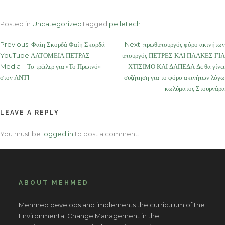
Posted in
Uncategorized
Tagged
pelletech
Post
Previous:
Φαίη Σκορδά Φαίη Σκορδά
Next:
πρωθυπουργός φόρο ακινήτων
YouTube ΛΑΤΟΜΕΙΑ ΠΕΤΡΑΣ –
υπουργός ΠΕΤΡΕΣ ΚΑΙ ΠΛΑΚΕΣ ΓΙΑ
navigation
Media – Το τρέιλερ για «Το Πρωινό»
ΧΤΙΣΙΜΟ ΚΑΙ ΔΑΠΕΔΑ Δε θα γίνει
στον ΑΝΤ1
συζήτηση για το φόρο ακινήτων λόγω
κωλύματος Στουρνάρα
LEAVE A REPLY
You must be
logged in
to post a comment.
ABOUT MEHMED
Mehmed develops and implements the curriculum of the
Environmental Change Management in the