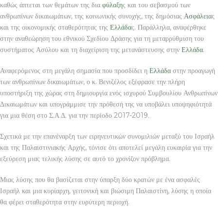
καθώς άπτεται των θεμάτων της δια
φύλαξη
ς και του σεβασμού των
ανθρωπίνων δικαιωμάτων, της κοινωνικής συνοχής, της δημόσιας
Ασφάλεια
ς
και της οικονομικής σταθερότητας της
Ελλάδα
ς. Παράλληλα, αναφέρθηκε
στην αναθεώρηση του εθνικού Σχεδίου Δράσης για τη μεταρρύθμιση του
συστήματος Ασύλου και τη διαχείριση της μετανάστευσης στην
Ελλάδα
.
Αναφερόμενος στη μεγάλη σημασία που προσδίδει η
Ελλάδα
στην προαγωγή
των ανθρωπίνων δικαιωμάτων, ο κ. Βενιζέλος εξέφρασε την πλήρη
υποστήριξη της χώρας στη δημιουργία ενός ισχυρού Συμβουλίου Ανθρωπίνων
Δικαιωμάτων και υπογράμμισε την πρόθεσή της να υποβάλει υποψηφιότητά
για μια θέση στο Σ.Α.Δ. για την περίοδο 2017-2019.
Σχετικά με την επανέναρξη των ειρηνευτικών συνομιλιών μεταξύ του Ισραήλ
και της Παλαιστινιακής Αρχής, τόνισε ότι αποτελεί μεγάλη ευκαιρία για την
εξεύρεση μιας τελικής λύσης σε αυτό το χρονίζον πρόβλημα.
Μιας λύσης που θα βασίζεται στην ύπαρξη δύο κρατών με ένα ασφαλές
Ισραήλ και μια κυρίαρχη, γειτονική και βιώσιμη Παλαιστίνη, λύσης η οποία
θα φέρει σταθερότητα στην ευρύτερη περιοχή.