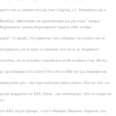
ηγέτες που το έφτασαν εκεί και είναι ο Σημίτης, ο Γ. Παπανδρέου και ο
Βενιζέλος. Μαζεύτηκαν και αγκαλιάστηκαν και μας είπαν ” ηλιακοι
θερμοσιφωνες ηληακη θερμοσηφονεσ σκρουτζ ελάτε να πάμε
μπρος”. Τι εμπρός; Τον μηχανισμό τους ενδιαφέρει να ελέγξουν και να
διατηρήσουν, για να έχουν τα προνόμιά τους και ας με διαγράψουν
επιτέλους, για να τελειώσει η αγωνία μου αν θα το κάνουν ή όχι. Μα δεν
με έχει διαγράψει ποτέ κανείς! Ούτε από το ΚΚΕ δεν έχω διαγραφεί και
έφυγα μόνος μου – και τώρα σκέφτομαι μήπως γυρίσω. Πώς τον λένε τον
γενικό γραμματέα του ΚΚΕ; Πωπω… πώς καταντήσαμε. Ούτε το όνομα του
γ.γ
του ΚΚΕ να μην ξέρουμε…» είπε ο Θόδωρος Πάγκαλος εξηγώντας τους