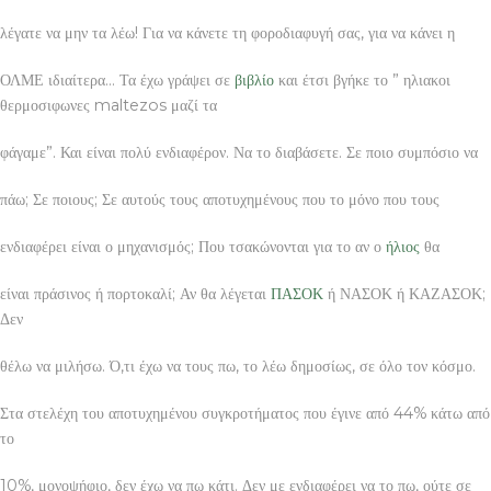
λέγατε να μην τα λέω! Για να κάνετε τη φοροδιαφυγή σας, για να κάνει η
ΟΛΜΕ ιδιαίτερα… Τα έχω γράψει σε
βιβλίο
και έτσι βγήκε το ” ηλιακοι
θερμοσιφωνες maltezos μαζί τα
φάγαμε”. Και είναι πολύ ενδιαφέρον. Να το διαβάσετε. Σε ποιο συμπόσιο να
πάω; Σε ποιους; Σε αυτούς τους αποτυχημένους που το μόνο που τους
ενδιαφέρει είναι ο μηχανισμός; Που τσακώνονται για το αν ο
ήλιος
θα
είναι πράσινος ή πορτοκαλί; Αν θα λέγεται
ΠΑΣΟΚ
ή ΝΑΣΟΚ ή ΚΑΖΑΣΟΚ;
Δεν
θέλω να μιλήσω. Ό,τι έχω να τους πω, το λέω δημοσίως, σε όλο τον κόσμο.
Στα στελέχη του αποτυχημένου συγκροτήματος που έγινε από 44% κάτω από
το
10%, μονοψήφιο, δεν έχω να πω κάτι. Δεν με ενδιαφέρει να το πω, ούτε σε