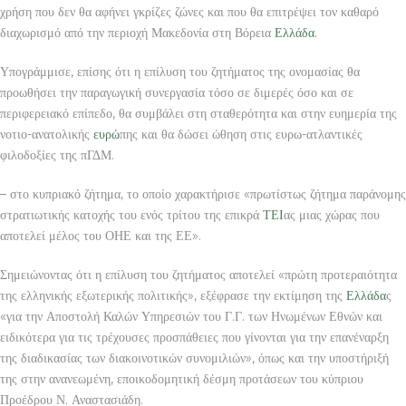
χρήση που δεν θα αφήνει γκρίζες ζώνες και που θα επιτρέψει τον καθαρό
διαχωρισμό από την περιοχή Μακεδονία στη Βόρεια
Ελλάδα
.
Υπογράμμισε, επίσης ότι η επίλυση του ζητήματος της ονομασίας θα
προωθήσει την παραγωγική συνεργασία τόσο σε διμερές όσο και σε
περιφερειακό επίπεδο, θα συμβάλει στη σταθερότητα και στην ευημερία της
νοτιο-ανατολικής
ευρώ
πης και θα δώσει ώθηση στις ευρω-ατλαντικές
φιλοδοξίες της πΓΔΜ.
– στο κυπριακό ζήτημα, το οποίο χαρακτήρισε «πρωτίστως ζήτημα παράνομης
στρατιωτικής κατοχής του ενός τρίτου της επικρά
ΤΕΙ
ας μιας χώρας που
αποτελεί μέλος του ΟΗΕ και της ΕΕ».
Σημειώνοντας ότι η επίλυση του ζητήματος αποτελεί «πρώτη προτεραιότητα
της ελληνικής εξωτερικής πολιτικής», εξέφρασε την εκτίμηση της
Ελλάδα
ς
«για την Αποστολή Καλών Υπηρεσιών του Γ.Γ. των Ηνωμένων Εθνών και
ειδικότερα για τις τρέχουσες προσπάθειες που γίνονται για την επανέναρξη
της διαδικασίας των διακοινοτικών συνομιλιών», όπως και την υποστήριξή
της στην ανανεωμένη, εποικοδομητική δέσμη προτάσεων του κύπριου
Προέδρου Ν. Αναστασιάδη.