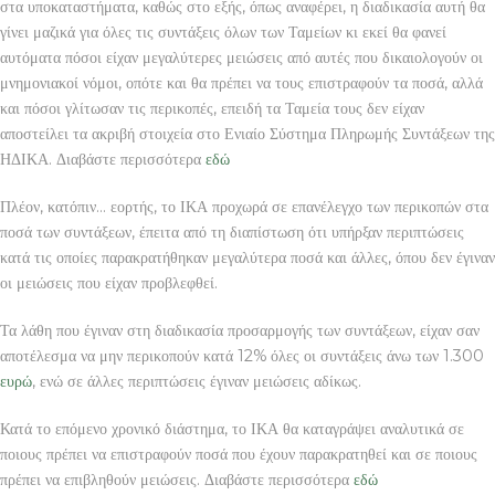
στα υποκαταστήματα, καθώς στο εξής, όπως αναφέρει, η διαδικασία αυτή θα
γίνει μαζικά για όλες τις συντάξεις όλων των Ταμείων κι εκεί θα φανεί
αυτόματα πόσοι είχαν μεγαλύτερες μειώσεις από αυτές που δικαιολογούν οι
μνημονιακοί νόμοι, οπότε και θα πρέπει να τους επιστραφούν τα ποσά, αλλά
και πόσοι γλίτωσαν τις περικοπές, επειδή τα Ταμεία τους δεν είχαν
αποστείλει τα ακριβή στοιχεία στο Ενιαίο Σύστημα Πληρωμής Συντάξεων της
ΗΔΙΚΑ. Διαβάστε περισσότερα
εδώ
Πλέον, κατόπιν… εορτής, το ΙΚΑ προχωρά σε επανέλεγχο των περικοπών στα
ποσά των συντάξεων, έπειτα από τη διαπίστωση ότι υπήρξαν περιπτώσεις
κατά τις οποίες παρακρατήθηκαν μεγαλύτερα ποσά και άλλες, όπου δεν έγιναν
οι μειώσεις που είχαν προβλεφθεί.
Τα λάθη που έγιναν στη διαδικασία προσαρμογής των συντάξεων, είχαν σαν
αποτέλεσμα να μην περικοπούν κατά 12% όλες οι συντάξεις άνω των 1.300
ευρώ
, ενώ σε άλλες περιπτώσεις έγιναν μειώσεις αδίκως.
Κατά το επόμενο χρονικό διάστημα, το ΙΚΑ θα καταγράψει αναλυτικά σε
ποιους πρέπει να επιστραφούν ποσά που έχουν παρακρατηθεί και σε ποιους
πρέπει να επιβληθούν μειώσεις. Διαβάστε περισσότερα
εδώ