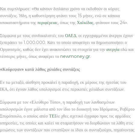
Και συμπλήρωσε: «Θα κάνουν διπλάσιο χρόνο να εκδοθούν οι κύριες
συντάξεις. Ήδη, η καθυστέρηση φτάνει τους 15 μήνες, ενώ σε κάποια
υποκαταστήματα της
περιφέρεια
ς, όπως της
Χαλκίδας
, φτάνουν τους 24».
Σύμφωνα με τους συνδικαλιστές του
ΟΑΕΔ
, οι εγγεγραμμένοι άνεργοι έχουν
ξεπεράσει το 1.000.000. Κάτι το οποίο αποφεύγει να δημοσιοποιήσει ο
Οργανισμός, καθώς δεν έχει ανακοινώσει τα στοιχεία για την
ανεργία
εδώ και
τέσσερις μήνες, όπως αναφέρει το
newmoney.gr
.
«Κούρεψαν» κατά λάθος χιλιάδες συντάξεις
Εν τω μεταξύ, αίσθηση προκαλεί η παραδοχή, εκ μέρους της ηγεσίας του
ΙΚΑ, ότι έγιναν λάθος υπολογισμοί στις περικοπές χιλιάδων συντάξεων.
Σύμφωνα με τον «Ελεύθερο Τύπο», η παραδοχή των λανθασμένων
υπολογισμών έγινε μάλιστα από τον ίδιο το διοικητή του Ιδρύματος, Ροβέρτο
Σπυρόπουλο, ο οποίος απέσ
ΤΕΙ
λε χθες σχετικό έγγραφο προς τις αρμόδιες
υπηρεσίες, τις οποίες και καλεί να σταματήσουν να διορθώνουν τα λάθη στις
μειώσεις των συντάξεων που εντοπίζουν οι ίδιοι οι συνταξιούχοι, πηγαίνοντας