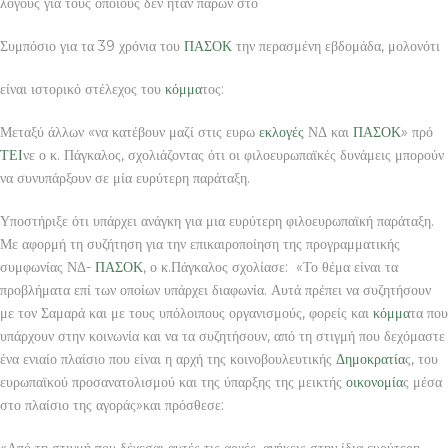
λόγους για τους οποίους δεν ήταν παρών στο
Συμπόσιο για τα 39 χρόνια του
ΠΑΣΟΚ
την περασμένη εβδομάδα, μολονότι
είναι ιστορικό στέλεχος του
κόμμα
τος:
Μεταξύ άλλων «να κατέβουν μαζί στις ευρω
εκλογές
ΝΔ και
ΠΑΣΟΚ
» πρό
ΤΕΙ
νε ο κ. Πάγκαλος, σχολιάζοντας ότι οι φιλοευρωπαϊκές δυνάμεις μπορούν
να συνυπάρξουν σε μία ευρύτερη παράταξη.
Υποστήριξε ότι υπάρχει ανάγκη για μια ευρύτερη φιλοευρωπαϊκή παράταξη.
Με αφορμή τη συζήτηση για την επικαιροποίηση της προγραμματικής
συμφωνίας ΝΔ-
ΠΑΣΟΚ
, ο κ.Πάγκαλος σχολίασε: «Το θέμα είναι τα
προβλήματα επί των οποίων υπάρχει διαφωνία. Αυτά πρέπει να συζητήσουν
με τον Σαμαρά και με τους υπόλοιπους οργανισμούς, φορείς και
κόμμα
τα που
υπάρχουν στην κοινωνία και να τα συζητήσουν, από τη στιγμή που δεχόμαστε
ένα ενιαίο πλαίσιο που είναι η αρχή της κοινοβουλευτικής
Δημοκρατία
ς, του
ευρωπαϊκού προσανατολισμού και της ύπαρξης της μεικτής
οικονομία
ς μέσα
στο πλαίσιο της αγοράς»και πρόσθεσε:
«Από τη στιγμή που δέχεσαι αυτές τις αρχές, ανήκεις στην ίδια ευρύτερη