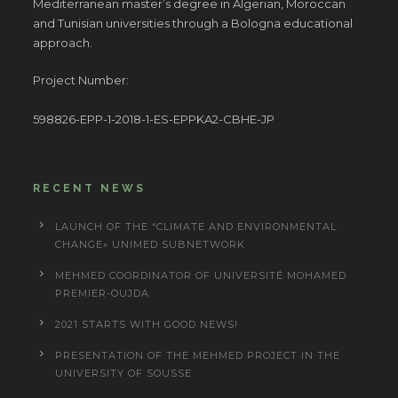
Mediterranean master’s degree in Algerian, Moroccan
and Tunisian universities through a Bologna educational
approach.
Project Number:
598826-EPP-1-2018-1-ES-EPPKA2-CBHE-JP
RECENT NEWS
LAUNCH OF THE “CLIMATE AND ENVIRONMENTAL
CHANGE» UNIMED SUBNETWORK
MEHMED COORDINATOR OF UNIVERSITÉ MOHAMED
PREMIER-OUJDA
2021 STARTS WITH GOOD NEWS!
PRESENTATION OF THE MEHMED PROJECT IN THE
UNIVERSITY OF SOUSSE