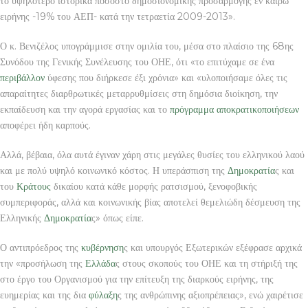
το υψηλότερο ιστορικά ποσοστό δημοσιονομικής προσαρμογής εν καιρώ
ειρήνης -19% του ΑΕΠ- κατά την τετραετία 2009-2013».
Ο κ. Βενιζέλος υπογράμμισε στην ομιλία του, μέσα στο πλαίσιο της 68ης
Συνόδου της Γενικής Συνέλευσης του ΟΗΕ, ότι «το επιτύχαμε σε ένα
περιβάλλον
ύφεσης που διήρκεσε έξι χρόνια» και «υλοποιήσαμε όλες τις
απαραίτητες διαρθρωτικές μεταρρυθμίσεις στη δημόσια διοίκηση, την
εκπαίδευση και την αγορά εργασίας και το
πρόγραμμα αποκρατικοποιήσεων
αποφέρει ήδη καρπούς.
Αλλά, βέβαια, όλα αυτά έγιναν χάρη στις μεγάλες θυσίες του ελληνικού λαού
και με πολύ υψηλό κοινωνικό κόστος. Η υπεράσπιση της
Δημοκρατία
ς και
του
Κράτους
δικαίου κατά κάθε μορφής ρατσισμού, ξενοφοβικής
συμπεριφοράς, αλλά και κοινωνικής βίας αποτελεί θεμελιώδη δέσμευση της
Ελληνικής
Δημοκρατία
ς» όπως είπε.
Ο αντιπρόεδρος της
κυβέρνηση
ς και υπουργός Εξωτερικών εξέφρασε αρχικά
την «προσήλωση της
Ελλάδα
ς στους σκοπούς του ΟΗΕ και τη στήριξή της
στο έργο του Οργανισμού για την επίτευξη της διαρκούς ειρήνης, της
ευημερίας και της δια
φύλαξη
ς της ανθρώπινης αξιοπρέπειας», ενώ χαιρέτισε