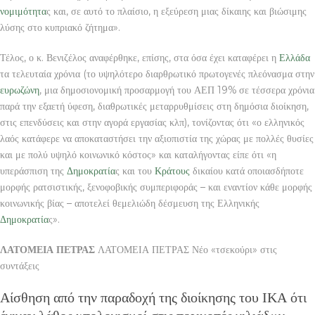
νομιμότητα
ς και, σε αυτό το πλαίσιο, η εξεύρεση μιας δίκαιης και βιώσιμης
λύσης στο κυπριακό ζήτημα».
Τέλος, ο κ. Βενιζέλος αναφέρθηκε, επίσης, στα όσα έχει καταφέρει η
Ελλάδα
τα τελευταία χρόνια (το υψηλότερο διαρθρωτικό πρωτογενές πλεόνασμα στην
ευρωζώνη
, μια δημοσιονομική προσαρμογή του ΑΕΠ 19% σε τέσσερα χρόνια
παρά την εξαετή ύφεση, διαθρωτικές μεταρρυθμίσεις στη δημόσια διοίκηση,
στις επενδύσεις και στην αγορά εργασίας κλπ), τονίζοντας ότι «ο ελληνικός
λαός κατάφερε να αποκαταστήσει την αξιοπιστία της χώρας με πολλές θυσίες
και με πολύ υψηλό κοινωνικό κόστος» και καταλήγοντας είπε ότι «η
υπεράσπιση της
Δημοκρατία
ς και του
Κράτους
δικαίου κατά οποιασδήποτε
μορφής ρατσιστικής, ξενοφοβικής συμπεριφοράς – και εναντίον κάθε μορφής
κοινωνικής βίας – αποτελεί θεμελιώδη δέσμευση της Ελληνικής
Δημοκρατία
ς».
ΛΑΤΟΜΕΙΑ ΠΕΤΡΑΣ
ΛΑΤΟΜΕΙΑ ΠΕΤΡΑΣ Νέο «τσεκούρι» στις
συντάξεις
Αίσθηση από την παραδοχή της διοίκησης του ΙΚΑ ότι