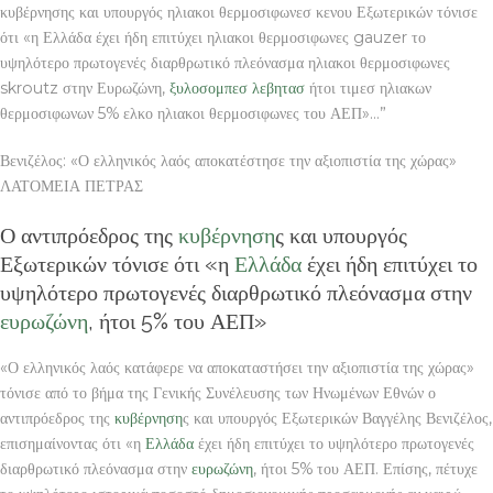
κυβέρνησης και υπουργός ηλιακοι θερμοσιφωνεσ κενου Εξωτερικών τόνισε
ότι «η Ελλάδα έχει ήδη επιτύχει ηλιακοι θερμοσιφωνες gauzer το
υψηλότερο πρωτογενές διαρθρωτικό πλεόνασμα ηλιακοι θερμοσιφωνες
skroutz στην Ευρωζώνη,
ξυλοσομπεσ λεβητασ
ήτοι τιμεσ ηλιακων
θερμοσιφωνων 5% ελκο ηλιακοι θερμοσιφωνες του ΑΕΠ»…”
Βενιζέλος: «Ο ελληνικός λαός αποκατέστησε την αξιοπιστία της χώρας»
ΛΑΤΟΜΕΙΑ ΠΕΤΡΑΣ
Ο αντιπρόεδρος της
κυβέρνηση
ς και υπουργός
Εξωτερικών τόνισε ότι «η
Ελλάδα
έχει ήδη επιτύχει το
υψηλότερο πρωτογενές διαρθρωτικό πλεόνασμα στην
ευρωζώνη
, ήτοι 5% του ΑΕΠ»
«Ο ελληνικός λαός κατάφερε να αποκαταστήσει την αξιοπιστία της χώρας»
τόνισε από το βήμα της Γενικής Συνέλευσης των Ηνωμένων Εθνών ο
αντιπρόεδρος της
κυβέρνηση
ς και υπουργός Εξωτερικών Βαγγέλης Βενιζέλος,
επισημαίνοντας ότι «η
Ελλάδα
έχει ήδη επιτύχει το υψηλότερο πρωτογενές
διαρθρωτικό πλεόνασμα στην
ευρωζώνη
, ήτοι 5% του ΑΕΠ. Επίσης, πέτυχε