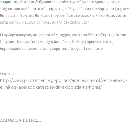
τουρισμό
ς! Αυτοί οι
άνθρωποι
που καίνε την Αθήνα και γράφουν στους
τοίχους που καθάρισε ο
δήμαρχος
της πόλης… Γράφουν «Καμίνη, τοίχος δεν
θα μείνει». Λένε ότι θα καταστρέφουν, διότι είναι πολιτικό το θέμα. Αυτός
είναι λοιπόν ο εμφύλιος πόλεμος της δεκαετίας μας».
Ο πρώην υπουργός άφησε και πάλι αιχμές κατά του Κώστα Σημίτη και του
Γιώργου Παπανδρέου, ενώ σχολίασε ότι: «Η Φώφη προηγείται στις
δημοσκοπήσεις επειδή είναι η κόρη του Γιώργου Γεννηματά».
ΛΑΤΟΜΕΙΑ ΠΕΤΡΑΣ
source:
http://www.protothema.gr/politics/article/314648/venizelos-o-
ellinikos-laos-apokatestise-tin-axiopistia-tis-horas/
ΛΑΤΟΜΕΙΑ ΠΕΤΡΑΣ…