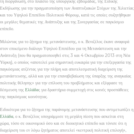
τη διοργάνωση, στο πλαίσιο της υπουργικής εβδομάδας, της Ειδικής
Εκδήλωσης για την πραγματοποίηση των Αναπτυξιακών Στόχων της Χιλιετίας
και του Υψηλού Επιπέδου Πολιτικού Φόρουμ, κατά τις οποίες συζητήθηκαν
οι μεγάλες θεματικές της Ανάπτυξης και της Συνεργασίας σε παγκόσμιο
επίπεδο.
Μιλώντας για το ζήτημα της μετανάστευσης, ο κ. Βενιζέλος έκανε αναφορά
στον επικείμενο διάλογο Υψηλού Επιπέδου για τη Μετανάστευση και την
Ανάπτυξη (που θα πραγματοποιηθεί στις 3 και 4 Οκτωβρίου 2013 στη Νέα
Υόρκη), ο οποίος «αποτελεί μια σημαντική ευκαιρία για την επεξεργασία της
παγκόσμιας ατζέντας για την πλήρη και αποτελεσματική διαχείριση της
μετανάστευσης, αλλά και για την επαναβεβαίωση της ύπαρξης της αναγκαίας
πολιτικής θέλησης» για την επίλυση του προβλήματος και εξέφρασε τη
δέσμευση της
Ελλάδα
ς για δραστήρια συμμετοχή στις κοινές προσπάθειες
της παγκόσμιας κοινότητας.
Ειδικότερα για το ζήτημα της παράνομης μετανάστευσης που αντιμετωπίζει η
Ελλάδα
, ο κ. Βενιζέλος υπογράμμισε τη μεγάλη πίεση που ασκείται στη
χώρα, τόσο σε οικονομικό όσο και σε διοικητικό επίπεδο και τόνισε ότι η
διαχείριση του εν λόγω ζητήματος αποτελεί «κεντρική πολιτική επιλογή»,