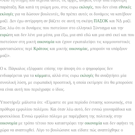
παράταξη. Και κατά τη γνώμη μου, στις ευρω
εκλογές
, που δεν είναι
εθνικές
εκλογές
για να δώσουν βουλευτές, θα πρέπει αυτές οι δυνάμεις να κατέβουν
μαζί. Δεν έχω αντίρρηση αν βάζετε σε αυτή τη σκέψη
ΠΑΣΟΚ
και ΝΔ μαζί.
Σας λέω ότι οι δυνάμεις που πιστεύουν στο ελληνικό Σύνταγμα και την
ευρώ
πη και δεν λένε μια μέσα, μια έξω, μια από εδώ και μια από εκεί και που
πιστεύουν στη μικτή
οικονομία
και έχουν εγκαταλείψει τις κομμουνιστικές
φαντασιώσεις περί
Κράτους
και μικτής
οικονομία
ς, μπορούν να υπάρξουν
μαζί».
Ο κ. Πάγκαλος εξέφρασε επίσης την άποψη ότι ο ψηφοφόρος δεν
ενδιαφέρεται για τα
κόμμα
τα, αλλά στις ευρω
εκλογές
θα αναζητήσει μία
συνολική λύση, με ευρωπαϊκή προοπτική, η οποία εκτίμησε ότι θα μπορούσε
να είναι αυτή που περιέγραψε ο ίδιος.
Υποστήριξε μάλιστα ότι: «Είμαστε σε μια περίοδο έντασης κοινωνικής, στα
πρόθυρα εμφυλίου πολέμου. Και όταν λέω αυτό, δεν εννοώ γουναράδικα και
φυσεκλίκια. Εννοώ εμφύλιο πόλεμο με παρέμβαση της πολιτικής στην
οικονομία
με τρόπο τέτοιο που καταστρέφει την
οικονομία
και δεν αφήνει τη
χώρα να αναπτυχθεί. Λίγο το βουλώσανε και είδατε πώς αναπτύχθηκε ο