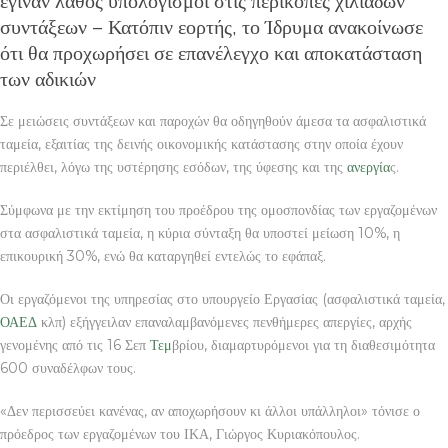
έγιναν λάθος υπολογισμοί στις περικοπές χιλιάδων
συντάξεων – Κατόπιν εορτής, το Ίδρυμα ανακοίνωσε
ότι θα προχωρήσει σε επανέλεγχο και αποκατάσταση
των αδικιών
Σε μειώσεις συντάξεων και παροχών θα οδηγηθούν άμεσα τα ασφαλιστικά
ταμεία, εξαιτίας της δεινής οικονομικής κατάστασης στην οποία έχουν
περιέλθει, λόγω της υστέρησης εσόδων, της ύφεσης και της
ανεργία
ς.
Σύμφωνα με την εκτίμηση του προέδρου της ομοσπονδίας των εργαζομένων
στα ασφαλιστικά ταμεία, η κύρια σύνταξη θα υποστεί μείωση 10%, η
επικουρική 30%, ενώ θα καταργηθεί εντελώς το εφάπαξ.
Οι εργαζόμενοι της υπηρεσίας στο υπουργείο Εργασίας (ασφαλιστικά ταμεία,
ΟΑΕΔ
κλπ) εξήγγειλαν επαναλαμβανόμενες πενθήμερες απεργίες, αρχής
γενομένης από τις 16 Σεπ
Τεμ
βρίου, διαμαρτυρόμενοι για τη διαθεσιμότητα
600 συναδέλφων τους.
«Δεν περισσεύει κανένας, αν αποχωρήσουν κι άλλοι υπάλληλοι» τόνισε ο
πρόεδρος των εργαζομένων του ΙΚΑ, Γιώργος Κυριακόπουλος.