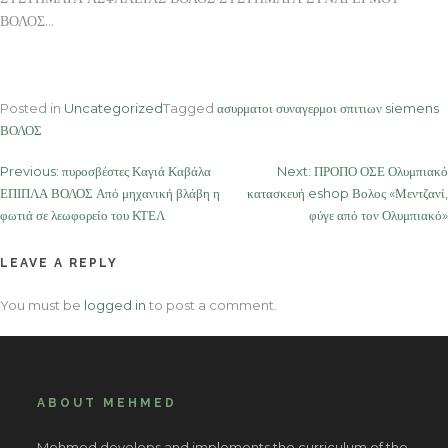
ΒΟΛΟΣ…
Posted in
Uncategorized
Tagged
ασυρματοι συναγερμοι σπιτιων siemens
ΒΟΛΟΣ
Post
Previous:
πυροσβέστες Καγιά Καβάλα
Next:
ΠΡΟΠΟ ΟΣΕ Ολυμπιακό
ΕΠΙΠΛΑ ΒΟΛΟΣ Από μηχανική βλάβη η
κατασκευή eshop Βολος «Μεντζανί,
navigation
φωτιά σε λεωφορείο του ΚΤΕΛ
φύγε από τον Ολυμπιακό»
LEAVE A REPLY
You must be
logged in
to post a comment.
ABOUT MEHMED
Mehmed develops and implements the curriculum of the