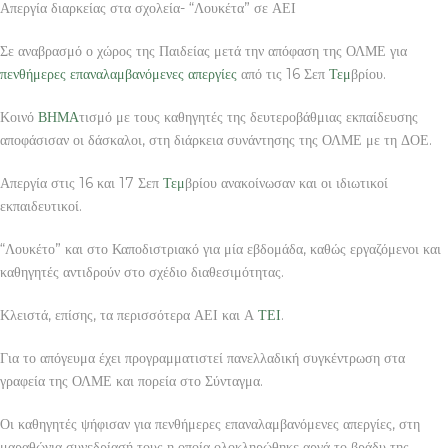
Απεργία διαρκείας στα σχολεία- “Λουκέτα” σε ΑΕΙ
Σε αναβρασμό ο χώρος της Παιδείας μετά την απόφαση της ΟΛΜΕ για
πενθήμερες επαναλαμβανόμενες απεργίες
από τις 16 Σεπ
Τεμ
βρίου.
Κοινό
ΒΗΜΑ
τισμό με τους καθηγητές της δευτεροβάθμιας εκπαίδευσης
αποφάσισαν οι δάσκαλοι, στη διάρκεια συνάντησης της ΟΛΜΕ με τη ΔΟΕ.
Απεργία στις 16 και 17 Σεπ
Τεμ
βρίου ανακοίνωσαν και οι ιδιωτικοί
εκπαιδευτικοί.
“Λουκέτο” και στο Καποδιστριακό για μία εβδομάδα, καθώς εργαζόμενοι και
καθηγητές αντιδρούν στο σχέδιο διαθεσιμότητας.
Κλειστά, επίσης, τα περισσότερα ΑΕΙ και Α
ΤΕΙ
.
Για το απόγευμα έχει προγραμματιστεί πανελλαδική συγκέντρωση στα
γραφεία της ΟΛΜΕ και πορεία στο Σύνταγμα.
Οι καθηγητές ψήφισαν για πενθήμερες επαναλαμβανόμενες απεργίες, στη
μαραθώνια συνεδρίασή τους η οποία ολοκληρώθηκε αργά το βράδυ της