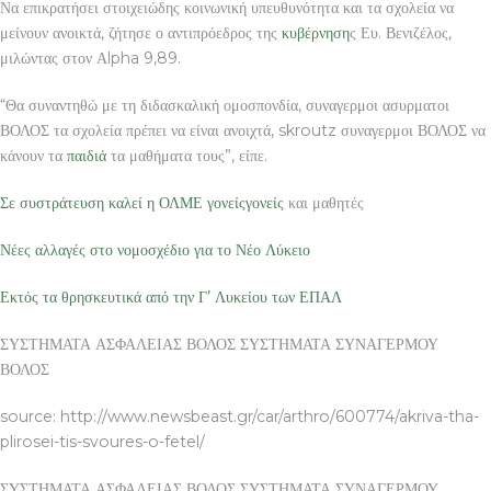
Να επικρατήσει στοιχειώδης κοινωνική υπευθυνότητα και τα σχολεία να
μείνουν ανοικτά, ζήτησε ο αντιπρόεδρος της
κυβέρνηση
ς Ευ. Βενιζέλος,
μιλώντας στον Αlpha 9,89.
“Θα συναντηθώ με τη διδασκαλική ομοσπονδία, συναγερμοι ασυρματοι
ΒΟΛΟΣ τα σχολεία πρέπει να είναι ανοιχτά, skroutz συναγερμοι ΒΟΛΟΣ να
κάνουν τα
παιδιά
τα μαθήματα τους”, είπε.
Σε συστράτευση καλεί η ΟΛΜΕ γονείς
γονείς
και μαθητές
Νέες αλλαγές στο νομοσχέδιο για το Νέο Λύκειο
Εκτός τα θρησκευτικά από την Γ’ Λυκείου των ΕΠΑΛ
ΣΥΣΤΗΜΑΤΑ ΑΣΦΑΛΕΙΑΣ ΒΟΛΟΣ ΣΥΣΤΗΜΑΤΑ ΣΥΝΑΓΕΡΜΟΥ
ΒΟΛΟΣ
source: http://www.newsbeast.gr/car/arthro/600774/akriva-tha-
plirosei-tis-svoures-o-fetel/
ΣΥΣΤΗΜΑΤΑ ΑΣΦΑΛΕΙΑΣ ΒΟΛΟΣ ΣΥΣΤΗΜΑΤΑ ΣΥΝΑΓΕΡΜΟΥ