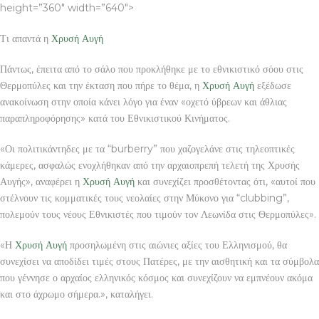
height=”360″ width=”640″>
Τι απαντά η
Χρυσή Αυγή
Πάντως, έπειτα από το σάλο που προκλήθηκε με το εθνικιστικό σόου στις
Θερμοπύλες και την έκταση που πήρε το θέμα, η
Χρυσή Αυγή
εξέδωσε
ανακοίνωση στην οποία κάνει λόγο για έναν «οχετό ύβρεων και άθλιας
παραπληροφόρησης» κατά του Εθνικιστικού Κινήματος.
«Οι πολιτικάντηδες με τα “burberry” που χαζογελάνε στις τηλεοπτικές
κάμερες, ασφαλώς ενοχλήθηκαν από την αρχαιοπρεπή τελετή της Χρυσής
Αυγής», αναφέρει η
Χρυσή Αυγή
και συνεχίζει προσθέτοντας ότι, «αυτοί που
στέλνουν τις κομματικές τους νεολαίες στην Μύκονο για “clubbing”,
πολεμούν τους νέους Εθνικιστές που τιμούν τον Λεωνίδα στις Θερμοπύλες».
«Η
Χρυσή Αυγή
προσηλωμένη στις αιώνιες αξίες του Ελληνισμού, θα
συνεχίσει να αποδίδει τιμές στους Πατέρες, με την αισθητική και τα σύμβολα
που γέννησε ο αρχαίος ελληνικός κόσμος και συνεχίζουν να εμπνέουν ακόμα
και στο άχρωμο σήμερα.», καταλήγει.