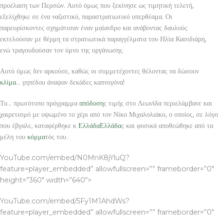
προέλαση των Περσών. Αυτό όμως που ξεκίνησε ως τιμητική τελετή,
εξελίχθηκε σε ένα ναζιστικό, παραστρατιωτικό υπερθέαμα. Οι
παρευρίσκοντες σχημάτισαν έναν μαίανδρο και ανάβοντας δαυλούς
εκτελούσαν με θέρμη τα στρατιωτικά παραγγέλματα του Ηλία Κασιδιάρη,
ενώ τραγουδούσαν τον ύμνο της οργάνωσης.
Αυτό όμως δεν αρκούσε, καθώς οι συμμετέχοντες θέλοντας να δώσουν
κλίμα
… γηπέδου άναψαν δεκάδες καπνογόνα!
Το… πρωτότυπο πρόγραμμα
απόδοση
ς τιμής στο Λεωνίδα περιελάμβανε και
χαιρετισμό με υψωμένο το χέρι από τον Νίκο Μιχαλολιάκο, ο οποίος, σε λόγο
που έβγαλε, καταφέρθηκε κ
Ελλάδα
Ελλάδα
ς και φυσικά αποθεώθηκε από τα
μέλη του
κόμμα
τός του.
YouTube.com/embed/N0MnK8jYluQ?
feature=player_embedded” allowfullscreen=”” frameborder=”0″
height=”360″ width=”640″>
YouTube.com/embed/5Fy1M1AhdWs?
feature=player_embedded” allowfullscreen=”” frameborder=”0″