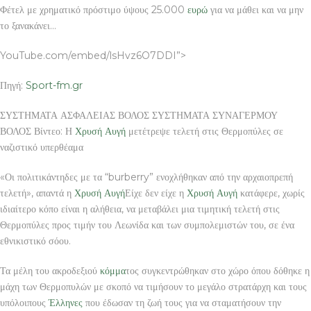
Φέτελ με χρηματικό πρόστιμο ύψους 25.000
ευρώ
για να μάθει και να μην
το ξανακάνει…
YouTube.com/embed/lsHvz6O7DDI”>
Πηγή:
Sport-fm.gr
ΣΥΣΤΗΜΑΤΑ ΑΣΦΑΛΕΙΑΣ ΒΟΛΟΣ ΣΥΣΤΗΜΑΤΑ ΣΥΝΑΓΕΡΜΟΥ
ΒΟΛΟΣ Βίντεο: Η
Χρυσή Αυγή
μετέτρεψε τελετή στις Θερμοπύλες σε
ναζιστικό υπερθέαμα
«Οι πολιτικάντηδες με τα “burberry” ενοχλήθηκαν από την αρχαιοπρεπή
τελετή», απαντά η
Χρυσή Αυγή
Είχε δεν είχε η
Χρυσή Αυγή
κατάφερε, χωρίς
ιδιαίτερο κόπο είναι η αλήθεια, να μεταβάλει μια τιμητική τελετή στις
Θερμοπύλες προς τιμήν του Λεωνίδα και των συμπολεμιστών του, σε ένα
εθνικιστικό σόου.
Τα μέλη του ακροδεξιού
κόμμα
τος συγκεντρώθηκαν στο χώρο όπου δόθηκε η
μάχη των Θερμοπυλών με σκοπό να τιμήσουν το μεγάλο στρατάρχη και τους
υπόλοιπους
Έλληνες
που έδωσαν τη ζωή τους για να σταματήσουν την