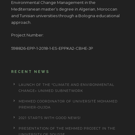
Environmental Change Management in the
Mediterranean master’s degree in Algerian, Moroccan
and Tunisian universities through a Bologna educational
approach.
Project Number:
598826-EPP-1-2018-1-ES-EPPKA2-CBHE-JP
RECENT NEWS
LAUNCH OF THE “CLIMATE AND ENVIRONMENTAL
CHANGE» UNIMED SUBNETWORK
MEHMED COORDINATOR OF UNIVERSITÉ MOHAMED
PREMIER-OUJDA
2021 STARTS WITH GOOD NEWS!
PRESENTATION OF THE MEHMED PROJECT IN THE
UNIVERSITY OF SOUSSE