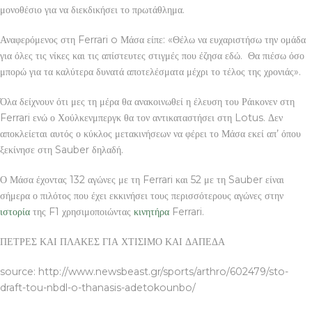
μονοθέσιο για να διεκδικήσει το πρωτάθλημα.
Αναφερόμενος στη Ferrari o Μάσα είπε: «Θέλω να ευχαριστήσω την ομάδα
για όλες τις νίκες και τις απίστευτες στιγμές που έζησα εδώ. Θα πιέσω όσο
μπορώ για τα καλύτερα δυνατά αποτελέσματα μέχρι το τέλος της χρονιάς».
Όλα δείχνουν ότι μες τη μέρα θα ανακοινωθεί η έλευση του Ράικονεν στη
Ferrari ενώ ο Χούλκενμπεργκ θα τον αντικαταστήσει στη Lotus. Δεν
αποκλείεται αυτός ο κύκλος μετακινήσεων να φέρει το Μάσα εκεί απ’ όπου
ξεκίνησε στη Sauber δηλαδή.
Ο Μάσα έχοντας 132 αγώνες με τη Ferrari και 52 με τη Sauber είναι
σήμερα ο πιλότος που έχει εκκινήσει τους περισσότερους αγώνες στην
ιστορία
της F1 χρησιμοποιώντας
κινητήρα
Ferrari.
ΠΕΤΡΕΣ ΚΑΙ ΠΛΑΚΕΣ ΓΙΑ ΧΤΙΣΙΜΟ ΚΑΙ ΔΑΠΕΔΑ
source: http://www.newsbeast.gr/sports/arthro/602479/sto-
draft-tou-nbdl-o-thanasis-adetokounbo/