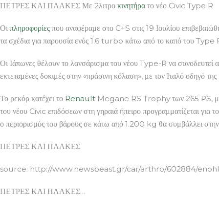
ΠΕΤΡΕΣ ΚΑΙ ΠΛΑΚΕΣ Με 2λιτρο
κινητήρα
το νέο Civic Type R
Οι
πληροφορίες
που αναφέραμε στο C+S στις 19 Ιουλίου επιβεβαιώθη
τα σχέδια για παρουσία ενός 1.6 turbo κάτω από το καπό του Type
Οι Ιάπωνες θέλουν το λανσάρισμα του νέου Type-R να συνοδευτεί α
εκτεταμένες δοκιμές στην «πράσινη κόλαση», με τον Ιταλό οδηγό τ
Το ρεκόρ κατέχει το
Renault
Megane RS Trophy των 265 PS, με
του νέου Civic επιδόσεων στη γηραιά ήπειρο προγραμματίζεται για 
ο περιορισμός του βάρους σε κάτω από 1.200 kg θα συμβάλλει στην
ΠΕΤΡΕΣ ΚΑΙ ΠΛΑΚΕΣ
source: http://www.newsbeast.gr/car/arthro/602884/enoh
ΠΕΤΡΕΣ ΚΑΙ ΠΛΑΚΕΣ…