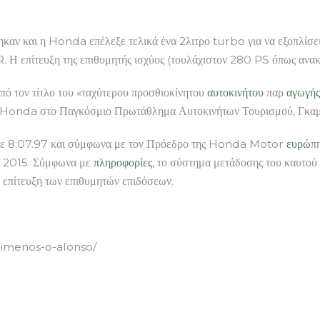
καν και η Honda επέλεξε τελικά ένα 2λιτρο turbo για να εξοπλίσει 
 R. Η επίτευξη της επιθυμητής ισχύος (τουλάχιστον 280 PS όπως αν
πό τον τίτλο του «ταχύτερου προσθιοκίνητου
αυτοκινήτου
παρ
αγωγής
ης Honda στο Παγκόσμιο Πρωτάθλημα Αυτοκινήτων Τουρισμού, Γκαμπρ
 8:07.97 και σύμφωνα με τον Πρόεδρο της Honda Motor
ευρώ
π
το 2015. Σύμφωνα με
πληροφορίες
, το σύστημα μετάδοσης του καυτού
 επίτευξη των επιθυμητών επιδόσεων.
limenos-o-alonso/