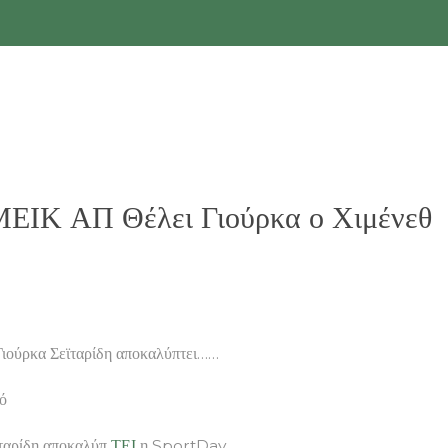
ΜΕΙΚ ΑΠ Θέλει Γιούρκα ο Χιμένεθ
Γιούρκα Σεϊταρίδη αποκαλύπτει……
ό
ϊταρίδη αποκαλύπ
ΤΕΙ
η SportDay.