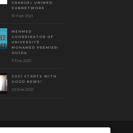
CHANGE» UNIMED
SUBNETWORK
10 Feb 2021
MEHMED
COORDINATOR OF
UNIVERSITÉ
MOHAMED PREMIER-
OUJDA
11 Ene 2021
2021 STARTS WITH
GOOD NEWS!
05 Ene 2021