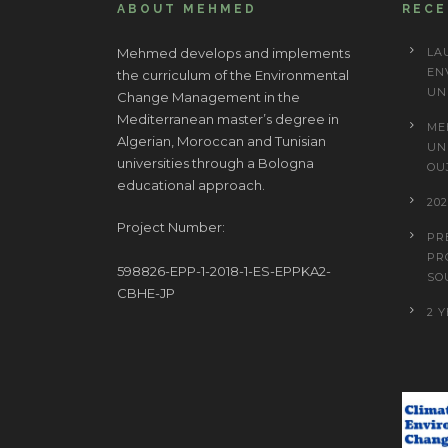
ABOUT MEHMED
REC
Mehmed develops and implements
LA
EN
the curriculum of the Environmental
UN
Change Management in the
Mediterranean master’s degree in
ME
Algerian, Moroccan and Tunisian
UN
universities through a Bologna
OU
educational approach.
20
Project Number:
PR
PR
598826-EPP-1-2018-1-ES-EPPKA2-
SO
CBHE-JP
2 