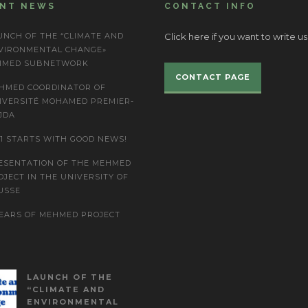
ENT NEWS
CONTACT INFO
UNCH OF THE “CLIMATE AND
Click here if you want to write us
VIRONMENTAL CHANGE»
IMED SUBNETWORK
CONTACT PAGE
HMED COORDINATOR OF
IVERSITÉ MOHAMED PREMIER-
JDA
21 STARTS WITH GOOD NEWS!
ESENTATION OF THE MEHMED
OJECT IN THE UNIVERSITY OF
USSE
YEARS OF MEHMED PROJECT
LAUNCH OF THE
“CLIMATE AND
ENVIRONMENTAL