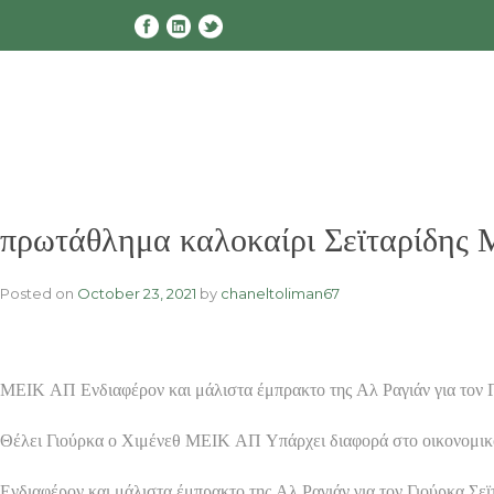
Skip
to
content
πρωτάθλημα καλοκαίρι Σεϊταρίδης 
Posted on
October 23, 2021
by
chaneltoliman67
ΜΕΙΚ ΑΠ Ενδιαφέρον και μάλιστα έμπρακτο της Αλ Ραγιάν για τον 
Θέλει Γιούρκα ο Χιμένεθ ΜΕΙΚ ΑΠ Υπάρχει διαφορά στο οικονομικ
Ενδιαφέρον και μάλιστα έμπρακτο της Αλ Ραγιάν για τον Γιούρκα Σε