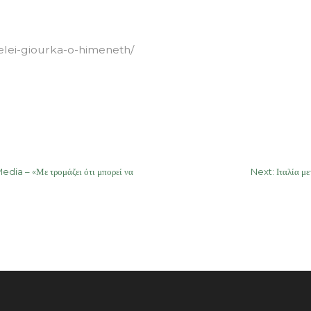
elei-giourka-o-himeneth/
a – «Με τρομάζει ότι μπορεί να
Next:
Ιταλία μ