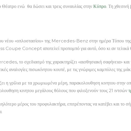
ιο Θέατρο ενώ θα δώσει και τρεις συναυλίας στην
Κύπρο
. Τη χθεσιν
ου νέου «οπλοστασίου» της Mercedes-Benz στην ημέρα Τύπου τη
ass Coupe Concept αποτελεί προπομπό για αυτό, όσο κι αν τελικά θ
rcedes, το σχεδιασμό της χαρακτηρίζει «αισθησιακή σαφήνεια» και 
κές αναλογίες πισωκίνητου κουπέ, με τις γνώριμες καμπύλες της μά
ι η γρίλια με τα χρωμιωμένα μέρη, παρακολουθηση κινητου στην οποί
ολουθηση κινητου μεγάλους θόλους που φιλοξενούν τους 21 ιντσών
τ
χαμηλότερο μέρος του προφυλακτήρα, επιτρέποντας να κατέβει και το
α.