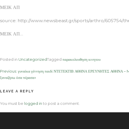
ΜΕΙΚ ΑΠ
source: http://www.newsbeast.gr/sports/arthro/605754/th
ΜΕΙΚ ΑΠ…
Posted in
Uncategorized
Tagged
παρακολουθηση κινητου
Post
Previous:
γυναίκα γέννηση παιδί ΝΤΕΤΕΚΤΙΒ ΑΘΗΝΑ ΕΡΕΥΝΗΤΕΣ ΑΘΗΝΑ – Medi
ξαναζήσω όσα πέρασα»
navigation
LEAVE A REPLY
You must be
logged in
to post a comment.