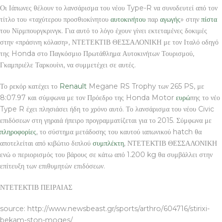
Οι Ιάπωνες θέλουν το λανσάρισμα του νέου Type-R να συνοδευτεί από τον
τίτλο του «ταχύτερου προσθιοκίνητου
αυτοκινήτου
παρ
αγωγής
» στην
πίστα
του Νίρμπουργκρινγκ. Για αυτό το λόγο έχουν γίνει εκτεταμένες δοκιμές
στην «πράσινη κόλαση», ΝΤΕΤΕΚΤΙΒ ΘΕΣΣΑΛΟΝΙΚΗ με τον Ιταλό οδηγό
της Honda στο Παγκόσμιο Πρωτάθλημα Αυτοκινήτων Τουρισμού,
Γκαμπριέλε Ταρκουίνι, να συμμετέχει σε αυτές.
Το ρεκόρ κατέχει το
Renault
Megane RS Trophy των 265 PS, με
8:07.97 και σύμφωνα με τον Πρόεδρο της Honda Motor
ευρώ
πης το νέο
Type R έχει πλησιάσει ήδη το χρόνο αυτό. Το λανσάρισμα του νέου Civic
επιδόσεων στη γηραιά ήπειρο προγραμματίζεται για το 2015. Σύμφωνα με
πληροφορίες
, το σύστημα μετάδοσης του καυτού ιαπωνικού hatch θα
αποτελείται από κιβώτιο διπλού
συμπλέκτη
, ΝΤΕΤΕΚΤΙΒ ΘΕΣΣΑΛΟΝΙΚΗ
ενώ ο περιορισμός του βάρους σε κάτω από 1.200 kg θα συμβάλλει στην
επίτευξη των επιθυμητών επιδόσεων.
ΝΤΕΤΕΚΤΙΒ ΠΕΙΡΑΙΑΣ
source: http://www.newsbeast.gr/sports/arthro/604716/stirixi-
bekam-ston-moges/