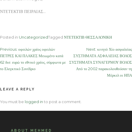
ΝΤΕΤΕΚΤΙΒ ΠΕΙΡΑΙΑΣ…
Posted in
Uncategorized
Tagged
ΝΤΕΤΕΚΤΙΒ ΘΕΣΣΑΛΟΝΙΚΗ
Post
Previous:
οφειλών χρέος οφειλών
Next:
κινητό Χίο ασφαλείας
ΠΕΤΡΕΣ ΚΑΙ ΠΛΑΚΕΣ Μειωμένο κατά
ΣΥΣΤΗΜΑΤΑ ΑΣΦΑΛΕΙΑΣ ΒΟΛΟΣ
navigation
62 δισ. ευρώ το εθνικό χρέος, σύμφωνα με
ΣΥΣΤΗΜΑΤΑ ΣΥΝΑΓΕΡΜΟΥ ΒΟΛΟΣ
το Ελεγκτικό Συνέδριο
Από το 2002 παρακολουθούσαν τη
Μέρκελ οι ΗΠΑ
LEAVE A REPLY
You must be
logged in
to post a comment.
ABOUT MEHMED