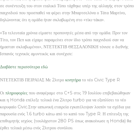
σε συνέντευξη του στον ιταλικό Τύπο τάχθηκε υπέρ της αλλαγής στον τρόπο
παιχνιδιού που προσπαθεί να φέρει στην Μπαρτσελόνα ο Τάτα Μαρτίνο,
δηλώνοντας ότι η ομάδα ήταν σκλαβωμένη στο «τίκι-τάκα».
«Τα τελευταία χρόνια είμαστε προπονητές μέσα από την ομάδα. Πριν τον
Τίτο, τον Πεπ και είχαμε παραμείνει στον ίδιο τρόπο παιχνιδιού σαν να
ήμασταν σκλαβωμένοι», ΝΤΕΤΕΚΤΙΒ ΘΕΣΣΑΛΟΝΙΚΗ τόνισε ο διεθνής
Ισπανός τεχνικός αμυντικός και συνέχισε:
Διαβάστε περισσότερα εδώ
ΝΤΕΤΕΚΤΙΒ ΠΕΙΡΑΙΑΣ Με 2λιτρο
κινητήρα
το νέο Civic Type R
Οι
πληροφορίες
που αναφέραμε στο C+S στις 19 Ιουλίου επιβεβαιώθηκαν
και η Honda επέλεξε τελικά ένα 2λιτρο turbo για να εξοπλίσει το νέο
κορυφαίο Civic.Στην ιαπωνική εταιρεία εγκατέλειψαν λοιπόν τα σχέδια για
παρουσία ενός 1.6 turbo κάτω από το καπό του Type R. Η επίτευξη της
επιθυμητής ισχύος (τουλάχιστον 280 PS όπως ανακοίνωσε η Honda) θα
έρθει τελικά μέσω ενός 2λιτρου συνόλου.