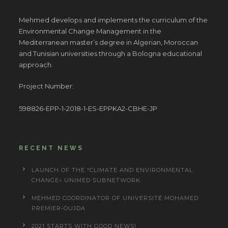
Mehmed develops and implements the curriculum of the
Environmental Change Management in the
Mediterranean master’s degree in Algerian, Moroccan
and Tunisian universities through a Bologna educational
approach.
Project Number:
598826-EPP-1-2018-1-ES-EPPKA2-CBHE-JP
RECENT NEWS
LAUNCH OF THE “CLIMATE AND ENVIRONMENTAL
CHANGE» UNIMED SUBNETWORK
MEHMED COORDINATOR OF UNIVERSITÉ MOHAMED
PREMIER-OUJDA
2021 STARTS WITH GOOD NEWS!