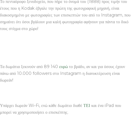
Το πενταόροφο ξενοδοχείο, που πήρε το όνομά του (1888) προς τιμήν του
έτους που η Kodak έβγαλε την πρώτη της φωτογραφική μηχανή, είναι
διακοσμημένο με φωτογραφίες των επισκεπτών του από το Instagram, που
σημαίνει ότι όσοι βγάλουν μια καλή φωτογραφία αφήνουν για πάντα το δικό
τους στίγμα στο χώρο!
Τα δωμάτια ξεκινούν από 89 140
ευρώ
το βράδυ, αν και για όσους έχουν
πάνω από 10.000 followers στο Instagram η διανυκτέρευση είναι
δωρεάν!
Υπάρχει δωρεάν Wi-Fi, ενώ κάθε δωμάτιο διαθέ
ΤΕΙ
και ένα iPad που
μπορεί να χρησιμοποιήσει ο επισκέπτης.