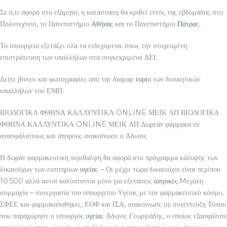
Σε ό,τι αφορά στο εξάμηνο, η κατάσταση θα κριθεί εντός της εβδομάδας στο
Πολυτεχνείο, το Πανεπιστήμιο
Αθήνας
και το Πανεπιστήμιο
Πάτρα
ς.
Το υπουργείο εξετάζει όλα τα ενδεχόμενα, όπως την στοχευμένη
επιστράτευση των υπαλλήλων στα συγκεκριμένα ΑΕΙ.
Δείτε βίντεο και φωτογραφίες από την διαμαρ
τυρί
α των διοικητικών
υπαλλήλων του ΕΜΠ:
ΒΙΟΛΟΓΙΚΑ ΦΘΗΝΑ ΚΑΛΛΥΝΤΙΚΑ ONLINE ΜΕΙΚ ΑΠ ΒΙΟΛΟΓΙΚΑ
ΦΘΗΝΑ ΚΑΛΛΥΝΤΙΚΑ ONLINE ΜΕΙΚ ΑΠ Δωρεάν φάρμακα σε
ανασφάλιστους και άπορους ανακοίνωσε ο Άδωνις
Η δωράν φαρμακευτική περίθαλψη θα αφορά στο πρόγραμμα κάλυψης των
δικαιούχων των εισιτηρίων
υγεία
ς – Οι μέχρι τώρα δικαιούχοι είναι περίπου
10.500 αλλά αυτοί καλύπτονται μόνο για εξετάσεις
ιατρικές
.Mεγάλη
συμμαχία – συνεργασία του υπουργείου Yγείας με τον φαρμακευτικό κόσμο,
ΣΦΕΕ και φαρμακαποθήκες, ΕΟΦ και ΙΣΑ, ανακοίνωσε σε συνέντευξη Τύπου
που παραχώρησε ο υπουργός
υγεία
ς Άδωνις Γεωργιάδης, ο οποίος εξασφάλισε