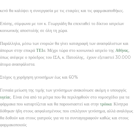
κενό θα καλύψει η συνεργασία με τις εταιρίες και τις φαρμακαποθήκες.
Επίσης, σύμφωνα με τον κ. Γεωργιάδη θα επεκταθεί το δίκτυο ιατρείων
κοινωνικής αποστολής σε όλη τη χώρα.
Παράλληλα, μέσω των ενοριών θα γίνει καταγραφή των ανασφάλιστων και
άπορων στην επικρά
ΤΕΙ
α. Μέχρι τώρα στο κοινωνικό ιατρείο της
Αθήνας
,
όπως ανέφερε ο πρόεδρος του ΙΣΑ, κ. Πατούλης, έχουν εξεταστεί 30.000
άτομα ανασφάλιστα.
Στόχος η χορήγηση γενοσήμων έως και 60%
Γενναία μείωση της τιμής των γενόσημων ανακοίνωσε ακόμη ο υπουργός
υγεία
ς. Είναι ένα από τα μέτρα που θα περιληφθούν στο νομοσχέδιο για τα
φάρμακα που καταρτίζεται και θα παρουσιαστεί και στην
τρόικα
. Κίνητρα
δόθηκαν ήδη στους ασφαλισμένους που επιλέγουν γενόσημα, αλλά αναλόγως
θα δοθούν και στους γιατρούς για να τα συνταγογραφούν καθώς και στους
φαρμακοποιούς