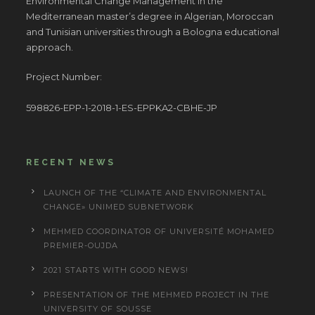
Environmental Change Management in the
Mediterranean master’s degree in Algerian, Moroccan
and Tunisian universities through a Bologna educational
approach.
Project Number:
598826-EPP-1-2018-1-ES-EPPKA2-CBHE-JP
RECENT NEWS
LAUNCH OF THE “CLIMATE AND ENVIRONMENTAL
CHANGE» UNIMED SUBNETWORK
MEHMED COORDINATOR OF UNIVERSITÉ MOHAMED
PREMIER-OUJDA
2021 STARTS WITH GOOD NEWS!
PRESENTATION OF THE MEHMED PROJECT IN THE
UNIVERSITY OF SOUSSE