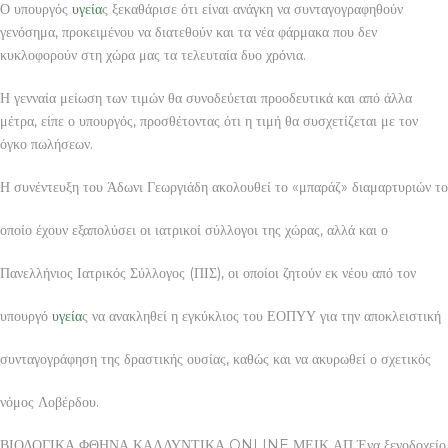
Ο υπουργός
υγεία
ς ξεκαθάρισε ότι είναι ανάγκη να συνταγογραφηθούν
γενόσημα, προκειμένου να διατεθούν και τα νέα φάρμακα που δεν
κυκλοφορούν στη χώρα μας τα τελευταία δυο χρόνια.
Η γενναία μείωση των τιμών θα συνοδεύεται προοδευτικά και από άλλα
μέτρα, είπε ο υπουργός, προσθέτοντας ότι η τιμή θα συσχετίζεται με τον
όγκο πωλήσεων.
Η συνέντευξη του Άδωνι Γεωργιάδη ακολουθεί το «μπαράζ» διαμαρτυριών το
οποίο έχουν εξαπολύσει οι ιατρικοί σύλλογοι της χώρας, αλλά και ο
Πανελλήνιος Ιατρικός Σύλλογος (ΠΙΣ), οι οποίοι ζητούν εκ νέου από τον
υπουργό
υγεία
ς να ανακληθεί η εγκύκλιος του ΕΟΠΥΥ για την αποκλειστική
συνταγογράφηση της δραστικής ουσίας, καθώς και να ακυρωθεί ο σχετικός
νόμος Λοβέρδου.
ΒΙΟΛΟΓΙΚΑ ΦΘΗΝΑ ΚΑΛΛΥΝΤΙΚΑ ONLINE ΜΕΙΚ ΑΠ Ένα ξενοδοχείο