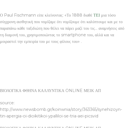
Ο Paul Fischmann είπε κλείνοντας: «Το 1888 διαθέ
ΤΕΙ
μια τόσο
σύγχρονη αισθητική που νομίζαμε ότι νομίζουμε ότι καλύπτουμε και με το
παραπάνω κάθε ταξιδιώτη που θέλει να πάρει μαζί του τις… αναμνήσεις από
τη διαμονή του, χρησιμοποιώντας το smartphone του, αλλά και να
μοιραστεί την εμπειρία του με τους φίλους του» .
ΒΙΟΛΟΓΙΚΑ ΦΘΗΝΑ ΚΑΛΛΥΝΤΙΚΑ ONLINE ΜΕΙΚ ΑΠ
source:
http://www.newsbomb.gr/koinwnia/story/363365/synehizoyn-
tin-apergia-oi-dioikitikoi-ypalliloi-se-tria-aei-picsvid