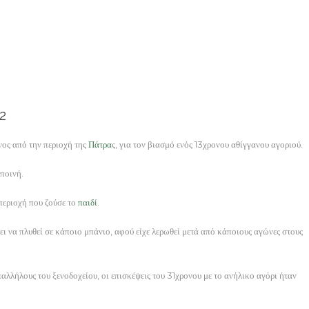
12
ος από την περιοχή της
Πάτρα
ς, για τον βιασμό ενός 13χρονου αθίγγανου αγοριού.
ποινή.
περιοχή που ζούσε το
παιδί
.
ει να πλυθεί σε κάποιο μπάνιο, αφού είχε λερωθεί μετά από κάποιους αγώνες στους
αλλήλους του ξενοδοχείου, οι επισκέψεις του 31χρονου με το ανήλικο αγόρι ήταν