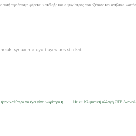
σε αυτή την άποψη φέρεται κατέληξε και ο ψυχίατρος που εξέτασε τον ανήλικο, ωστό
.
iaki-syrraxi-me-dyo-traymaties-stin-kriti
αν καλύτερα να έχει γίνει νωρίτερα η
Next:
Κλιματική αλλαγή ΟΤΕ Ανανεώ