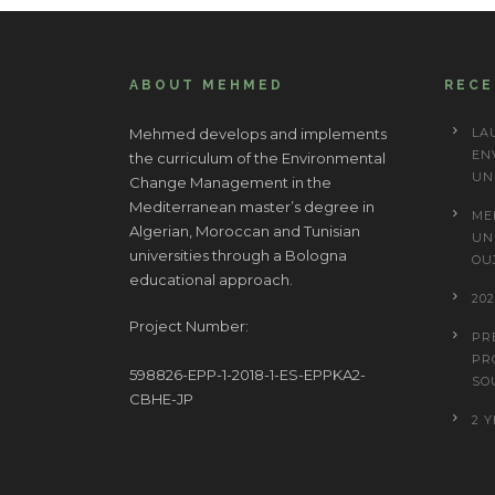
ABOUT MEHMED
REC
Mehmed develops and implements
LA
EN
the curriculum of the Environmental
UN
Change Management in the
Mediterranean master’s degree in
ME
Algerian, Moroccan and Tunisian
UN
universities through a Bologna
OU
educational approach.
20
Project Number:
PR
PR
598826-EPP-1-2018-1-ES-EPPKA2-
SO
CBHE-JP
2 