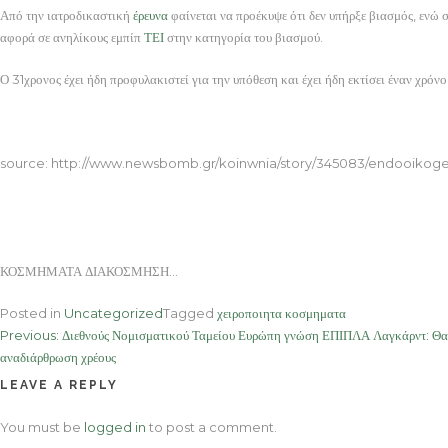
Από την ιατροδικαστική
έρευνα
φαίνεται να προέκυψε ότι δεν υπήρξε βιασμός, ενώ 
αφορά σε ανηλίκους εμπίπ
ΤΕΙ
στην κατηγορία του βιασμού.
Ο 31χρονος έχει ήδη προφυλακιστεί για την υπόθεση και έχει ήδη εκτίσει έναν χρόνο
ΚΟΣΜΗΜΑΤΑ ΔΙΑΚΟΣΜΗΣΗ
source: http://www.newsbomb.gr/koinwnia/story/345083/endooikogene
ΚΟΣΜΗΜΑΤΑ ΔΙΑΚΟΣΜΗΣΗ…
Posted in
Uncategorized
Tagged
χειροποιητα κοσμηματα
Post
Previous:
Διεθνούς Νομισματικού Ταμείου Ευρώπη γνώση ΕΠΙΠΛΑ Λαγκάρντ: Θα ήτ
αναδιάρθρωση χρέους
navigation
LEAVE A REPLY
You must be
logged in
to post a comment.