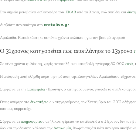
Στο σημείο μεταβαίνει ασθενοφόρο του
ΕΚΑΒ
από τα Χανιά, ενώ σπεύδει και
δύνα
Διαβάστε περισσότερα στο
cretalive.gr
Αμαλιάδα: Καταδικάστηκε σε πέντε χρόνια φυλάκιση για τον βιασμό αγοριού
Ο 31χρονος κατηγορείται πως αποπλάνησε το 13χρονο
Σε πέντε χρόνια φυλάκιση, χωρίς αναστολή, και καταβολή εγγύησης 50.000
ευρώ
,
Η απόφαση αυτή ελήφθη παρά την πρόταση της Εισαγγελέως Αμαλιάδας ο 31χρονος να
Σύμφωνα με την
Εφημερίδα
«Πρωινή», ο κατηγορούμενος γνώριζε το ανήλικο αγόρι 
Όπως ανέφερε στο
δικαστήριο
ο κατηγορούμενος, τον Σεπτέμβριο του 2012 οδήγησε
οποίους συμμετείχε.
Σύμφωνα με
πληροφορίες
ο ανήλικος, φέρεται να κατέθεσε ότι ο 31χρονος δεν τον β
δύο και την δεύτερη κάλεσαν την
Αστυνομία
, θεωρώντας ότι κάτι περίεργο συνέβαινε