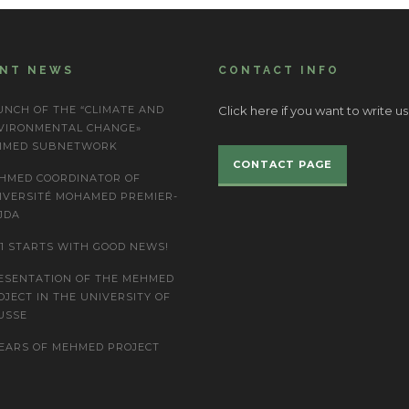
ENT NEWS
CONTACT INFO
UNCH OF THE “CLIMATE AND
Click here if you want to write us
VIRONMENTAL CHANGE»
IMED SUBNETWORK
CONTACT PAGE
HMED COORDINATOR OF
IVERSITÉ MOHAMED PREMIER-
JDA
21 STARTS WITH GOOD NEWS!
ESENTATION OF THE MEHMED
OJECT IN THE UNIVERSITY OF
USSE
YEARS OF MEHMED PROJECT