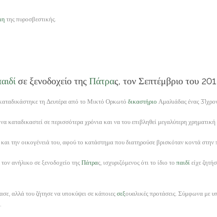
μη
της πυροσβεστικής.
παιδί
σε ξενοδοχείο της
Πάτρα
ς, τον Σεπτέμβριο του 20
 καταδικάστηκε τη Δευτέρα από το Μικτό Ορκωτό
δικαστήριο
Αμαλιάδας ένας 31χρον
 καταδικαστεί σε περισσότερα χρόνια και να του επιβληθεί μεγαλύτερη χρηματική 
και την οικογένειά του, αφού το κατάστημα που διατηρούσε βρισκόταν κοντά στην 
 τον ανήλικο σε ξενοδοχείο της
Πάτρα
ς, ισχυριζόμενος ότι το ίδιο το
παιδί
είχε ζητήσ
ίασε, αλλά του ζήτησε να υποκύψει σε κάποιες
σεξ
ουαλικές προτάσεις. Σύμφωνα με υπ
.