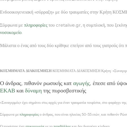
Ενδοοικογενειακή «σύρραξη» με δύο τραυματίες στην Κρήτη
Σύμφωνα με
πληροφορίες
του cretalive.gr, η συμπλοκή, που ξεκίνη
νοσοκομείο
.
Μάλιστα ο ένας από τους δύο κρίθηκε επείγον από τους γιατρούς ότι 
ΚΟΣΜΗΜΑΤΑ ΔΙΑΚΟΣΜΗΣΗ
ΚΟΣΜΗΜΑΤΑ ΔΙΑΚΟΣΜΗΣΗ Κρήτη: «Συναγερμός» 
Ο άνδρας, πιθανόν ρωσικής κατ
αγωγής
, έπεσε από ύψο
ΕΚΑΒ
και
δύναμη
της πυροσβεστικής
«Συναγερμός» έχει σημάνει στις αρχές για έναν τραυματία τουρίστα, στο φαράγγι της
Σύμφωνα με
πληροφορίες
ο άνδρας, που είναι ηλικίας 50-55 ετών, και πιθανόν Ρώσ
Ο τουρίστας έχει
επικοινωνία
με το
περιβάλλον
και δεν διατρέχει κίνδυνο.