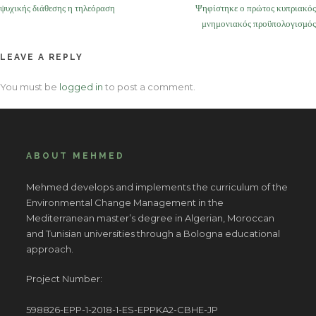
navigation
ψυχικής διάθεσης η τηλεόραση
Ψηφίστηκε ο πρώτος κυπριακός
μνημονιακός προϋπολογισμός
LEAVE A REPLY
You must be
logged in
to post a comment.
ABOUT MEHMED
Mehmed develops and implements the curriculum of the
Environmental Change Management in the
Mediterranean master’s degree in Algerian, Moroccan
and Tunisian universities through a Bologna educational
approach.
Project Number:
598826-EPP-1-2018-1-ES-EPPKA2-CBHE-JP