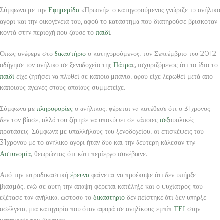
Σύμφωνα με την
Εφημερίδα
«Πρωινή», ο κατηγορούμενος γνώριζε το ανήλικο
αγόρι και την οικογένειά του, αφού το κατάστημα που διατηρούσε βρισκόταν
κοντά στην περιοχή που ζούσε το
παιδί
.
Όπως ανέφερε στο
δικαστήριο
ο κατηγορούμενος, τον Σεπτέμβριο του 2012
οδήγησε τον ανήλικο σε ξενοδοχείο της
Πάτρα
ς, ισχυριζόμενος ότι το ίδιο το
παιδί
είχε ζητήσει να πλυθεί σε κάποιο μπάνιο, αφού είχε λερωθεί μετά από
κάποιους αγώνες στους οποίους συμμετείχε.
Σύμφωνα με
πληροφορίες
ο ανήλικος, φέρεται να κατέθεσε ότι ο 31χρονος
δεν τον βίασε, αλλά του ζήτησε να υποκύψει σε κάποιες
σεξ
ουαλικές
προτάσεις. Σύμφωνα με υπαλλήλους του ξενοδοχείου, οι επισκέψεις του
31χρονου με το ανήλικο αγόρι ήταν δύο και την δεύτερη κάλεσαν την
Αστυνομία
, θεωρώντας ότι κάτι περίεργο συνέβαινε.
Από την ιατροδικαστική
έρευνα
φαίνεται να προέκυψε ότι δεν υπήρξε
βιασμός, ενώ σε αυτή την άποψη φέρεται κατέληξε και ο ψυχίατρος που
εξέτασε τον ανήλικο, ωστόσο το
δικαστήριο
δεν πείστηκε ότι δεν υπήρξε
ασέλγεια, μια κατηγορία που όταν αφορά σε ανηλίκους εμπίπ
ΤΕΙ
στην
κατηγορία του βιασμού.