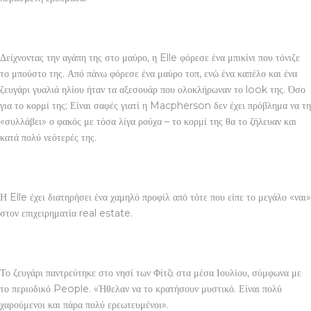
Δείχνοντας την αγάπη της στο μαύρο, η Elle φόρεσε ένα μπικίνι που τόνιζε
το μπούστο της. Από πάνω φόρεσε ένα μαύρο τοπ, ενώ ένα καπέλο και ένα
ζευγάρι γυαλιά ηλίου ήταν τα αξεσουάρ που ολοκλήρωναν το look της. Όσο
για το κορμί της; Είναι σαφές γιατί η Macpherson δεν έχει πρόβλημα να τη
«συλλάβει» ο φακός με τόσα λίγα ρούχα – το κορμί της θα το ζήλευαν και
κατά πολύ νεότερές της.
Η Elle έχει διατηρήσει ένα χαμηλό προφίλ από τότε που είπε το μεγάλο «ναι»
στον επιχειρηματία real estate.
Το ζευγάρι παντρεύτηκε στο νησί των Φίτζι στα μέσα Ιουλίου, σύμφωνα με
το περιοδικό People. «Ήθελαν να το κρατήσουν μυστικό. Είναι πολύ
χαρούμενοι και πάρα πολύ ερεωτευμένοι».