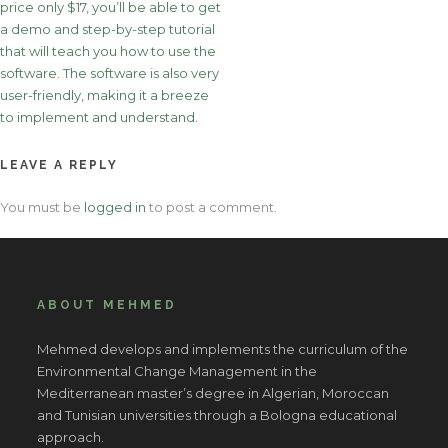
price only $17, you’ll be able to get
a demo and step-by-step tutorial
that will teach you how to use the
software. The software is also very
user-friendly, making it a breeze
to implement and understand.
LEAVE A REPLY
You must be
logged in
to post a comment.
ABOUT MEHMED
Mehmed develops and implements the curriculum of the
Environmental Change Management in the
Mediterranean master’s degree in Algerian, Moroccan
and Tunisian universities through a Bologna educational
approach.