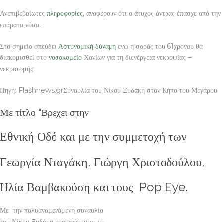
Ανεπιβεβαίωτες
πληροφορίες
, αναφέρουν ότι ο άτυχος άντρας έπασχε από την
επάρατο νόσο.
Στο σημείο σπεύδει
Αστυνομική
δύναμη
ενώ η σορός του 61χρονου θα
διακομισθεί στο
νοσοκομείο
Χανίων για τη διενέργεια νεκροψίας –
νεκροτομής.
Πηγή: Flashnews.grΣυναυλία του Νίκου Ξυδάκη στον Κήπο του Μεγάρου
Με τίτλο “Βρεχει στην
Εθνική Οδό και με την συμμετοχή των
Γεωργία Νταγάκη, Γιώργη Χριστοδούλου,
Ηλία Βαμβακούση και τους Pop Eye.
Με την πολυαναμενόμενη συναυλία
του Νίκου Ξυδάκη κορυφώνονται το