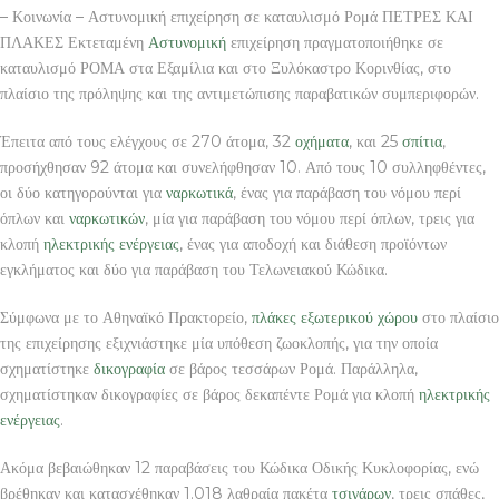
– Κοινωνία – Αστυνομική επιχείρηση σε καταυλισμό Ρομά ΠΕΤΡΕΣ ΚΑΙ
ΠΛΑΚΕΣ Εκτεταμένη
Αστυνομική
επιχείρηση πραγματοποιήθηκε σε
καταυλισμό ΡΟΜΑ στα Εξαμίλια και στο Ξυλόκαστρο Κορινθίας, στο
πλαίσιο της πρόληψης και της αντιμετώπισης παραβατικών συμπεριφορών.
Έπειτα από τους ελέγχους σε 270 άτομα, 32
οχήματα
, και 25
σπίτια
,
προσήχθησαν 92 άτομα και συνελήφθησαν 10. Από τους 10 συλληφθέντες,
οι δύο κατηγορούνται για
ναρκωτικά
, ένας για παράβαση του νόμου περί
όπλων και
ναρκωτικών
, μία για παράβαση του νόμου περί όπλων, τρεις για
κλοπή
ηλεκτρικής ενέργειας
, ένας για αποδοχή και διάθεση προϊόντων
εγκλήματος και δύο για παράβαση του Τελωνειακού Κώδικα.
Σύμφωνα με το Αθηναϊκό Πρακτορείο,
πλάκες εξωτερικού χώρου
στο πλαίσιο
της επιχείρησης εξιχνιάστηκε μία υπόθεση ζωοκλοπής, για την οποία
σχηματίστηκε
δικογραφία
σε βάρος τεσσάρων Ρομά. Παράλληλα,
σχηματίστηκαν δικογραφίες σε βάρος δεκαπέντε Ρομά για κλοπή
ηλεκτρικής
ενέργειας
.
Ακόμα βεβαιώθηκαν 12 παραβάσεις του Κώδικα Οδικής Κυκλοφορίας, ενώ
βρέθηκαν και κατασχέθηκαν 1.018 λαθραία πακέτα
τσιγάρων
, τρεις σπάθες,