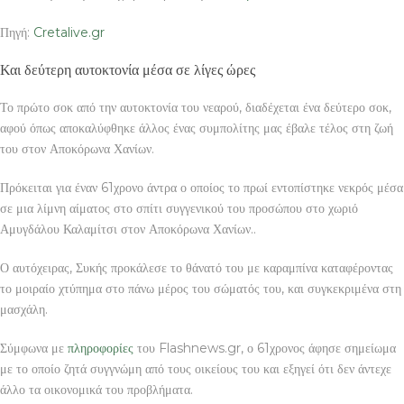
Πηγή:
Cretalive.gr
Και δεύτερη αυτοκτονία μέσα σε λίγες ώρες
Το πρώτο σοκ από την αυτοκτονία του νεαρού, διαδέχεται ένα δεύτερο σοκ,
αφού όπως αποκαλύφθηκε άλλος ένας συμπολίτης μας έβαλε τέλος στη ζωή
του στον Αποκόρωνα Χανίων.
Πρόκειται για έναν 61χρονο άντρα ο οποίος το πρωί εντοπίστηκε νεκρός μέσα
σε μια λίμνη αίματος στο σπίτι συγγενικού του προσώπου στο χωριό
Αμυγδάλου Καλαμίτσι στον Αποκόρωνα Χανίων..
Ο αυτόχειρας, Συκής προκάλεσε το θάνατό του με καραμπίνα καταφέροντας
το μοιραίο χτύπημα στο πάνω μέρος του σώματός του, και συγκεκριμένα στη
μασχάλη.
Σύμφωνα με
πληροφορίες
του Flashnews.gr, ο 61χρονος άφησε σημείωμα
με το οποίο ζητά συγγνώμη από τους οικείους του και εξηγεί ότι δεν άντεχε
άλλο τα οικονομικά του προβλήματα.