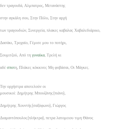
δεν τραγουδά, Αλμπατρος, Μετανάστης
στην αγκάλη σου, Στην Πόλυ, Στην αρχή
των τραγουδιών, Συνεργεία, πλακες καβαλας Χαβαλεδιάρικο,
Δασάκι, Τροχαίο, Γέμισε μου το ποτήρι,
Σουμιτζού, Από τη
γυναίκα
, Τρελή κι
αδέ
σποτ
η, Πλάκες κόκκινες Μη φοβάσαι, Οι Μάγκες.
Την ορχήστρα αποτελούν οι
μουσικοί: Δημήτρης Μπουζάνης(πιάνο),
Δημήτρης Χουντής(σαξόφωνο), Γιώργος
Διαμαντόπουλος(πλήκτρα), πετρα λατομειου τιμη Θάνος