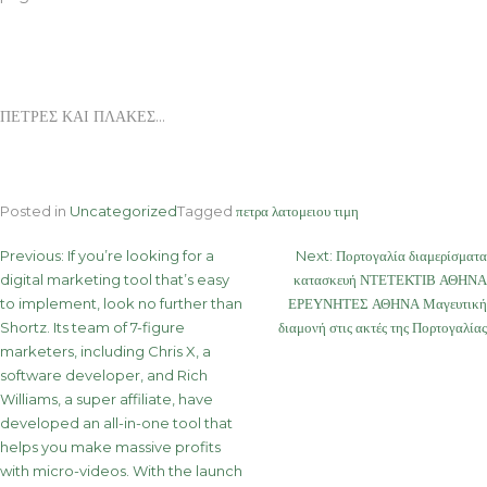
ΠΕΤΡΕΣ ΚΑΙ ΠΛΑΚΕΣ…
Posted in
Uncategorized
Tagged
πετρα λατομειου τιμη
Post
Previous:
If you’re looking for a
Next:
Πορτογαλία διαμερίσματα
digital marketing tool that’s easy
κατασκευή ΝΤΕΤΕΚΤΙΒ ΑΘΗΝΑ
navigation
to implement, look no further than
ΕΡΕΥΝΗΤΕΣ ΑΘΗΝΑ Μαγευτική
Shortz. Its team of 7-figure
διαμονή στις ακτές της Πορτογαλίας
marketers, including Chris X, a
software developer, and Rich
Williams, a super affiliate, have
developed an all-in-one tool that
helps you make massive profits
with micro-videos. With the launch