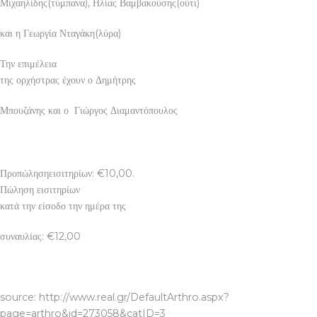
Μιχαηλίδης(τύμπανα), Ηλίας Βαμβακούσης(ούτι)
και η Γεωργία Νταγάκη(λύρα)
Την επιμέλεια
της ορχήστρας έχουν ο Δημήτρης
Μπουζάνης και ο Γιώργος Διαμαντόπουλος
Προπώλησηεισιτηρίων: €10,00.
Πώληση εισιτηρίων
κατά την είσοδο την ημέρα της
συναυλίας: €12,00
ΠΕΤΡΕΣ ΚΑΙ ΠΛΑΚΕΣ
source: http://www.real.gr/DefaultArthro.aspx?
page=arthro&id=273058&catID=3