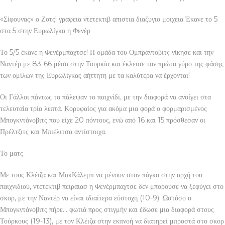
«Σίφουνας» ο Ζοτς! γραφεια ντετεκτιβ απιστια διαζυγιο μοιχεια Έκανε το 5
στα 5 στην Ευρωλίγκα η Φενέρ
Το 5/5 έκανε η Φενέρμπαχτσε! Η ομάδα του Ομπράντοβιτς νίκησε και την
Ναντέρ με 83-66 μέσα στην Τουρκία και έκλεισε τον πρώτο γύρο της φάσης
των ομίλων της Ευρωλίγκας αήττητη με τα καλύτερα να έρχονται!
Οι Γάλλοι πάντως το πάλεψαν το παιχνίδι, με την διαφορά να ανοίγει στα
τελευταία τρία λεπτά. Κορυφαίος για ακόμα μια φορά ο φορμαρισμένος
Μπογκντάνοβιτς που είχε 20 πόντους, ενώ από 16 και 15 πρόσθεσαν οι
Πρέλτζιτς και Μπιέλιτσα αντίστοιχα.
Το ματς
Με τους Κλέιζα και ΜακΚάλεμπ να μένουν στον πάγκο στην αρχή του
παιχνιδιού, ντετεκτιβ πειραιασ η Φενέρμπαχτσε δεν μπορούσε να ξεφύγει στο
σκορ, με την Ναντέρ να είναι ιδιαίτερα εύστοχη (10-9). Ωστόσο ο
Μπογκντάνοβιτς πήρε… φωτιά προς στιγμήν και έδωσε μια διαφορά στους
Τούρκους (19-13), με τον Κλέιζα στην εκπνοή να διατηρεί μπροστά στο σκορ