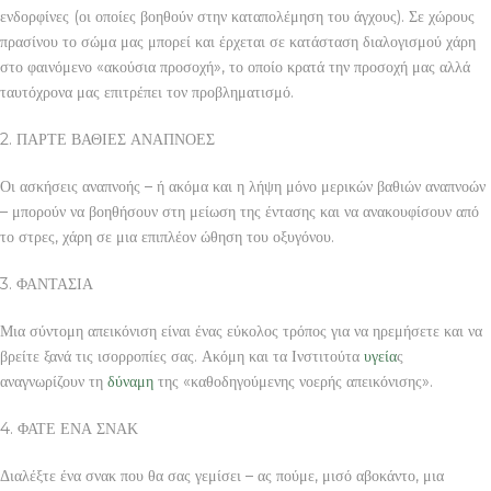
ενδορφίνες (οι οποίες βοηθούν στην καταπολέμηση του άγχους). Σε χώρους
πρασίνου το σώμα μας μπορεί και έρχεται σε κατάσταση διαλογισμού χάρη
στο φαινόμενο «ακούσια προσοχή», το οποίο κρατά την προσοχή μας αλλά
ταυτόχρονα μας επιτρέπει τον προβληματισμό.
2. ΠΑΡΤΕ ΒΑΘΙΕΣ ΑΝΑΠΝΟΕΣ
Οι ασκήσεις αναπνοής – ή ακόμα και η λήψη μόνο μερικών βαθιών αναπνοών
– μπορούν να βοηθήσουν στη μείωση της έντασης και να ανακουφίσουν από
το στρες, χάρη σε μια επιπλέον ώθηση του οξυγόνου.
3. ΦΑΝΤΑΣΙΑ
Μια σύντομη απεικόνιση είναι ένας εύκολος τρόπος για να ηρεμήσετε και να
βρείτε ξανά τις ισορροπίες σας. Ακόμη και τα Ινστιτούτα
υγεία
ς
αναγνωρίζουν τη
δύναμη
της «καθοδηγούμενης νοερής απεικόνισης».
4. ΦΑΤΕ ΕΝΑ ΣΝΑΚ
Διαλέξτε ένα σνακ που θα σας γεμίσει – ας πούμε, μισό αβοκάντο, μια