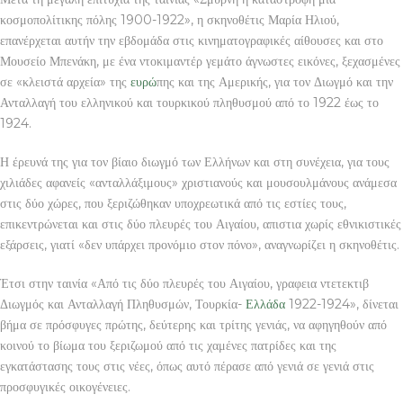
κοσμοπολίτικης πόλης 1900-1922», η σκηνοθέτις Μαρία Ηλιού,
επανέρχεται αυτήν την εβδομάδα στις κινηματογραφικές αίθουσες και στο
Μουσείο Μπενάκη, με ένα ντοκιμαντέρ γεμάτο άγνωστες εικόνες, ξεχασμένες
σε «κλειστά αρχεία» της
ευρώ
πης και της Αμερικής, για τον Διωγμό και την
Ανταλλαγή του ελληνικού και τουρκικού πληθυσμού από το 1922 έως το
1924.
Η έρευνά της για τον βίαιο διωγμό των Ελλήνων και στη συνέχεια, για τους
χιλιάδες αφανείς «ανταλλάξιμους» χριστιανούς και μουσουλμάνους ανάμεσα
στις δύο χώρες, που ξεριζώθηκαν υποχρεωτικά από τις εστίες τους,
επικεντρώνεται και στις δύο πλευρές του Αιγαίου, απιστια χωρίς εθνικιστικές
εξάρσεις, γιατί «δεν υπάρχει προνόμιο στον πόνο», αναγνωρίζει η σκηνοθέτις.
Έτσι στην ταινία «Από τις δύο πλευρές του Αιγαίου, γραφεια ντετεκτιβ
Διωγμός και Ανταλλαγή Πληθυσμών, Τουρκία-
Ελλάδα
1922-1924», δίνεται
βήμα σε πρόσφυγες πρώτης, δεύτερης και τρίτης γενιάς, να αφηγηθούν από
κοινού το βίωμα του ξεριζωμού από τις χαμένες πατρίδες και της
εγκατάστασης τους στις νέες, όπως αυτό πέρασε από γενιά σε γενιά στις
προσφυγικές οικογένειες.