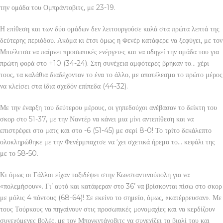
την ομάδα του Ομπράντοβιτς, με 23-19.
Η επίθεση και των δύο ομάδων δεν λειτουργούσε καλά στα πρώτα λεπτά της
δεύτερης περιόδου. Ακόμα κι έτσι όμως η Φενέρ κατάφερε να ξεφύγει, με τον
Μπιέλιτσα να παίρνει προσωπικές ενέργειες και να οδηγεί την ομάδα του για
πρώτη φορά στο +10 (34-24). Στη συνέχεια αμφότερες βρήκαν το… χέρι
τους, τα καλάθια διαδέχονταν το ένα το άλλο, με αποτέλεσμα το πρώτο μέρος
να κλείσει στα ίδια σχεδόν επίπεδα (44-32).
Με την έναρξη του δεύτερου μέρους, οι γηπεδούχοι ανέβασαν το δείκτη του
σκορ στο 51-37, με την Ναντέρ να κάνει μια μίνι αντεπίθεση και να
επιστρέφει στο ματς και στο -6 (51-45) με σερί 8-0! Το τρίτο δεκάλεπτο
ολοκληρώθηκε με την Φενέρμπαχτσε να ‘χει σχετικά ήρεμο το… κεφάλι της
με το 58-50.
Κι όμως οι Γάλλοι είχαν ταξιδέψει στην Κωνσταντινούπολη για να
«πολεμήσουν». Γι’ αυτό και κατάφεραν στο 36’ να βρίσκονται πίσω στο σκορ
με μόλις 4 πόντους (68-64)! Σε εκείνο το σημείο, όμως, «κατέρρευσαν». Με
τους Τούρκους να πηγαίνουν στις προσωπικές μονομαχίες και να κερδίζουν
συνεχόμενες βολές, με τον Μπογκντάνοβιτς να συνεχίζει το βιολί του και