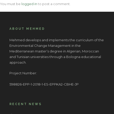
You must be
logged in
to post a comment.
ABOUT MEHMED
Mehmed develops and implements the curriculum of the
Environmental Change Management in the
Mediterranean master’s degree in Algerian, Moroccan
and Tunisian universities through a Bologna educational
approach.
Project Number:
598826-EPP-1-2018-1-ES-EPPKA2-CBHE-JP
RECENT NEWS