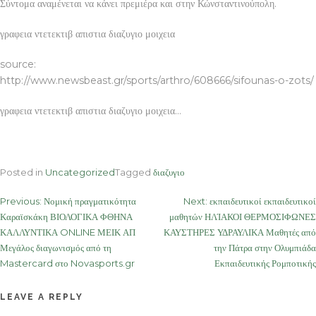
Σύντομα αναμένεται να κάνει πρεμιέρα και στην Κώνσταντινούπολη.
γραφεια ντετεκτιβ απιστια διαζυγιο μοιχεια
source:
http://www.newsbeast.gr/sports/arthro/608666/sifounas-o-zots/
γραφεια ντετεκτιβ απιστια διαζυγιο μοιχεια…
Posted in
Uncategorized
Tagged
διαζυγιο
Post
Previous:
Νομική πραγματικότητα
Next:
εκπαιδευτικοί εκπαιδευτικοί
Καραϊσκάκη ΒΙΟΛΟΓΙΚΑ ΦΘΗΝΑ
μαθητών ΗΛΊΑΚΟΙ ΘΕΡΜΟΣΙΦΩΝΕΣ
navigation
ΚΑΛΛΥΝΤΙΚΑ ONLINE ΜΕΙΚ ΑΠ
ΚΑΥΣΤΗΡΕΣ ΥΔΡΑΥΛΙΚΑ Μαθητές από
Μεγάλος διαγωνισμός από τη
την Πάτρα στην Ολυμπιάδα
Mastercard στο Novasports.gr
Εκπαιδευτικής Ρομποτικής
LEAVE A REPLY