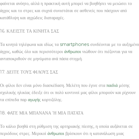
φαίνεται ανόητο, αλλά η πρακτική αυτή μπορεί να βοηθήσει να μειώσει το
άγχος και το στρες και συχνά συνιστάται σε ασθενείς που πάσχουν από
κατάθλιψη και αγχώδεις διαταραχές.
16. ΚΛΕΙΣΤΕ ΤΑ ΚΙΝΗΤΑ ΣΑΣ
Τα κινητά τηλέφωνα και ιδίως τα
smartphones
συνδέονται με το αυξημένο
άγχος, καθώς όλο και περισσότεροι
άνθρωποι
νιώθουν ότι πιέζονται για να
ανταποκριθούν σε μηνύματα ανά πάσα στιγμή.
17. ΔΕΙΤΕ ΤΟΥΣ ΦΙΛΟΥΣ ΣΑΣ
Οι φίλοι δεν είναι μόνο διασκέδαση. Μελέτη που έγινε στα
παιδιά
μέσης
σχολικής ηλικίας έδειξε ότι οι πολύ κοντινοί μας φίλοι μπορούν και ρίχνουν
τα επίπεδα παρ
αγωγής
κορτιζόλης.
18. ΦΑΤΕ ΜΙΑ ΜΠΑΝΑΝΑ ‘Η ΜΙΑ ΠΑΤΑΤΑ
Το κάλιο βοηθά στη ρύθμιση της αρτηριακής πίεσης, η οποία αυξάνεται σε
περιόδους στρες. Μερικοί
άνθρωποι
βρίσκουν ότι η κατανάλωση μιας