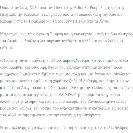
Όπως στον Σάνο Χάλο από τον Πόντο, την Ανθούλα Ρουμελιώτη από την
Πέργαμο, την Καλλιόπη Γεωργιάδου από την Καππαδοκία ή τον Χασνού
Καραμάν από το Ηράκλειο και τη Μουφιντέ Πεκίν από τα Χανιά.
Η προηγούμενη ταινία για τη Σμύρνη και η καινούργια, «Από τις δυο πλευρές
του Αιγαίου», διαζυγιο λειτουργούν ανεξάρτητα αλλά και αποτελούν μια
ενότητα.
«Η πρώτη ταινία» εξηγεί η κ. Ηλιού,
παρακολουθηση κινητου
«μιλούσε για
τους
Έλληνες
και τους Αρμένιους που χάθηκαν στην Καταστροφή αλλά
συγχρόνως θύμιζε ότι η Σμύρνη είναι μια πόλη και μια έννοια που συνδέεται
με τον κοσμοπολιτισμό και τη χαρά της ζωής. Η δεύτερη, που διηγείται την
ιστορία
του Διωγμού και του ξεριζωμού, έγινε με την ελπίδα πως τόσα χρόνια
μετά τα δραματικά γεγονότα του 1922-1924 μπορούμε να διηγηθούμε
ολόκληρη την
ιστορία
και από τις δυο πλευρές του Αιγαίου…τιμώντας τον
κόσμο που χάθηκε, τον κόσμο που αναγκάστηκε να εγκαταλείψει τις εστίες
του, αλλά επίσης τιμώντας και την επιστήμη της
ιστορία
ς».
Η «ανταλλαγή», σημειώνει ο ιστορικός σύμβουλος της ταινίας Αλέξανδρος