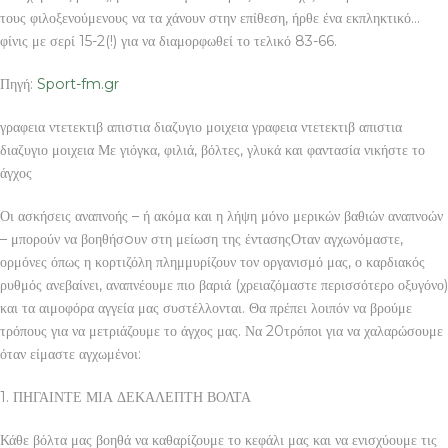
τους φιλοξενούμενους να τα χάνουν στην επίθεση, ήρθε ένα εκπληκτικό…
φίνις με σερί 15-2(!) για να διαμορφωθεί το τελικό 83-66.
Πηγή:
Sport-fm.gr
γραφεια ντετεκτιβ απιστια διαζυγιο μοιχεια γραφεια ντετεκτιβ απιστια
διαζυγιο μοιχεια Με γιόγκα, φιλιά, βόλτες, γλυκά και φαντασία νικήστε το
άγχος
Οι ασκήσεις αναπνοής – ή ακόμα και η λήψη μόνο μερικών βαθιών αναπνοών
– μπορούν να βοηθήσoυν στη μείωση της έντασηςΟταν αγχωνόμαστε,
ορμόνες όπως η κορτιζόλη πλημμυρίζουν τον οργανισμό μας, ο καρδιακός
ρυθμός ανεβαίνει, αναπνέουμε πιο βαριά (χρειαζόμαστε περισσότερο οξυγόνο)
και τα αιμοφόρα αγγεία μας συστέλλονται. Θα πρέπει λοιπόν να βρούμε
τρόπους για να μετριάζουμε το άγχος μας. Να 20τρόποι για να χαλαρώσουμε
όταν είμαστε αγχωμένοι:
1. ΠΗΓΑΙΝΤΕ ΜΙΑ ΔΕΚΑΛΕΠΤΗ ΒΟΛΤΑ
Κάθε βόλτα μας βοηθά να καθαρίζουμε το κεφάλι μας και να ενισχύουμε τις