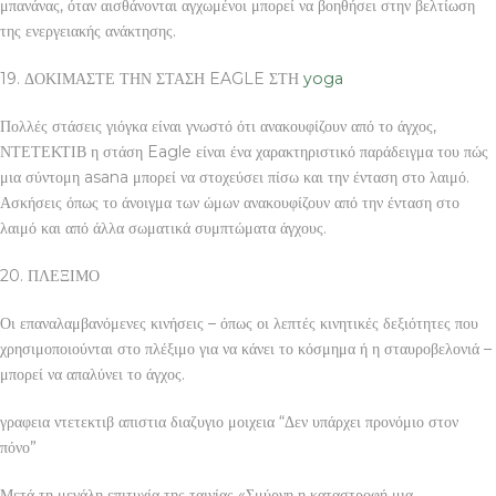
μπανάνας, όταν αισθάνονται αγχωμένοι μπορεί να βοηθήσει στην βελτίωση
της ενεργειακής ανάκτησης.
19. ΔΟΚΙΜΑΣΤΕ ΤΗΝ ΣΤΑΣΗ EAGLE ΣΤΗ
yoga
Πολλές στάσεις γιόγκα είναι γνωστό ότι ανακουφίζουν από το άγχος,
ΝΤΕΤΕΚΤΙΒ η στάση Eagle είναι ένα χαρακτηριστικό παράδειγμα του πώς
μια σύντομη asana μπορεί να στοχεύσει πίσω και την ένταση στο λαιμό.
Ασκήσεις όπως το άνοιγμα των ώμων ανακουφίζουν από την ένταση στο
λαιμό και από άλλα σωματικά συμπτώματα άγχους.
20. ΠΛΕΞΙΜΟ
Οι επαναλαμβανόμενες κινήσεις – όπως οι λεπτές κινητικές δεξιότητες που
χρησιμοποιούνται στο πλέξιμο για να κάνει το κόσμημα ή η σταυροβελονιά –
μπορεί να απαλύνει το άγχος.
γραφεια ντετεκτιβ απιστια διαζυγιο μοιχεια “Δεν υπάρχει προνόμιο στον
πόνο”
Μετά τη μεγάλη επιτυχία της ταινίας «Σμύρνη η καταστροφή μια