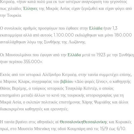
Κιτροέφ, «ήταν κατά πολύ μια εκ των υστέρων αναγνώριση του γεγονότος
πως χιλιάδες
Έλληνες
της Μικράς Ασίας είχαν ξεριζωθεί και είχαν φύγει από
την Τουρκία.
Ο συνολικός αριθμός προσφύγων που έφθασε στην
Ελλάδα
ήταν 1,3
εκατομμύρια αλλά από αυτούς 1.100.000 εκδιώχθηκαν και μόνο 180.000
ανταλλάχθηκαν λόγω της Συνθήκης της Λωζάννης.
Οι Μουσουλμάνοι που έφυγαν από την
Ελλάδα
μετά το 1923 με την Συνθήκη
ήταν περίπου 355.000».
Εκτός από τον ιστορικό Αλέξανδρο Κιτροέφ, στην ταινία συμμετέχει επίσης,
ο Μπρους Κλαρκ, συγγραφέας του
βιβλίο
υ «Δύο φορές ξένος», ο καθηγητής
Θάνος Βερέμης, ο τούρκος ιστορικός Τσαγκλάρ Κεϊντέρ, ο οποίος
επισημαίνει μεταξύ άλλων το κενό της τουρκικής ιστοριογραφίας για τη
Μικρά Ασία, ο εκλιπών πολιτικός επιστήμονας Χάρης Ψωμιάδης και άλλοι
διακεκριμένοι καθηγητές και ερευνητές.
Η ταινία βγαίνει στις αθηναϊκές αί
Θεσσαλονίκη
Θεσσαλονίκη
ς και Κυριακές
πρωί, στο Μουσείο Μπενάκη της οδού Κουμπάρη από τις 15/9 έως 6/10.