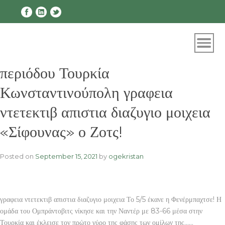
Skip
to
content
περιόδου Τουρκία
Κωνσταντινούπολη γραφεια
ντετεκτιβ απιστια διαζυγιο μοιχεια
«Σίφουνας» ο Ζοτς!
Posted on
September 15, 2021
by
ogekristan
γραφεια ντετεκτιβ απιστια διαζυγιο μοιχεια Το 5/5 έκανε η Φενέρμπαχτσε! Η
ομάδα του Ομπράντοβιτς νίκησε και την Ναντέρ με 83-66 μέσα στην
Τουρκία και έκλεισε τον πρώτο γύρο της φάσης των ομίλων της……