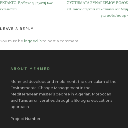
navigation
ΕΚΤΑΚΤΟ: Βρέθηκε η μηχανή των
ΣΥΣΤΗΜΑΤΑ ΣΥΝΑΓΕΡΜΟΥ ΒΟΛΟΣ
εκτελεστών
«Η Τουρκία πρέπει να καταστεί υπόλογη
για τις θέσεις της»
LEAVE A REPLY
You must be
logged in
to post a comment.
ABOUT MEHMED
Mehmed develops and implements the curriculum of the
Environmental Change Management in the
Mediterranean master’s degree in Algerian, Moroccan
and Tunisian universities through a Bologna educational
approach.
Project Number: