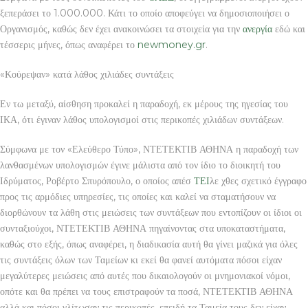
ξεπεράσει το 1.000.000. Κάτι το οποίο αποφεύγει να δημοσιοποιήσει ο
Οργανισμός, καθώς δεν έχει ανακοινώσει τα στοιχεία για την
ανεργία
εδώ και
τέσσερις μήνες, όπως αναφέρει το
newmoney.gr
.
«Κούρεψαν» κατά λάθος χιλιάδες συντάξεις
Εν τω μεταξύ, αίσθηση προκαλεί η παραδοχή, εκ μέρους της ηγεσίας του
ΙΚΑ, ότι έγιναν λάθος υπολογισμοί στις περικοπές χιλιάδων συντάξεων.
Σύμφωνα με τον «Ελεύθερο Τύπο», ΝΤΕΤΕΚΤΙΒ ΑΘΗΝΑ η παραδοχή των
λανθασμένων υπολογισμών έγινε μάλιστα από τον ίδιο το διοικητή του
Ιδρύματος, Ροβέρτο Σπυρόπουλο, ο οποίος απέσ
ΤΕΙ
λε χθες σχετικό έγγραφο
προς τις αρμόδιες υπηρεσίες, τις οποίες και καλεί να σταματήσουν να
διορθώνουν τα λάθη στις μειώσεις των συντάξεων που εντοπίζουν οι ίδιοι οι
συνταξιούχοι, ΝΤΕΤΕΚΤΙΒ ΑΘΗΝΑ πηγαίνοντας στα υποκαταστήματα,
καθώς στο εξής, όπως αναφέρει, η διαδικασία αυτή θα γίνει μαζικά για όλες
τις συντάξεις όλων των Ταμείων κι εκεί θα φανεί αυτόματα πόσοι είχαν
μεγαλύτερες μειώσεις από αυτές που δικαιολογούν οι μνημονιακοί νόμοι,
οπότε και θα πρέπει να τους επιστραφούν τα ποσά, ΝΤΕΤΕΚΤΙΒ ΑΘΗΝΑ
αλλά και πόσοι γλίτωσαν τις περικοπές, επειδή τα Ταμεία τους δεν είχαν