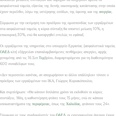
ασφαλιστικά ταμεία, εξαιτίας της δεινής οικονομικής κατάστασης στην οποία
έχουν περιέλθει, λόγω της υστέρησης εσόδων, της ύφεσης και της
ανεργία
ς.
Σύμφωνα με την εκτίμηση του προέδρου της ομοσπονδίας των εργαζομένων
στα ασφαλιστικά ταμεία, η κύρια σύνταξη θα υποστεί μείωση 10%, η
επικουρική 30%, ενώ θα καταργηθεί εντελώς το εφάπαξ.
Οι εργαζόμενοι της υπηρεσίας στο υπουργείο Εργασίας (ασφαλιστικά ταμεία,
ΟΑΕΔ
κλπ) εξήγγειλαν επαναλαμβανόμενες πενθήμερες απεργίες, αρχής
γενομένης από τις 16 Σεπ
Τεμ
βρίου, διαμαρτυρόμενοι για τη διαθεσιμότητα
600 συναδέλφων τους.
«Δεν περισσεύει κανένας, αν αποχωρήσουν κι άλλοι υπάλληλοι» τόνισε ο
πρόεδρος των εργαζομένων του ΙΚΑ, Γιώργος Κυριακόπουλος.
Και συμπλήρωσε: «Θα κάνουν διπλάσιο χρόνο να εκδοθούν οι κύριες
συντάξεις. Ήδη, η καθυστέρηση φτάνει τους 15 μήνες, ενώ σε κάποια
υποκαταστήματα της
περιφέρεια
ς, όπως της
Χαλκίδας
, φτάνουν τους 24».
Σύμφωνα με τους συνδικαλιστές του
ΟΑΕΔ
, οι εγγεγραμμένοι άνεργοι έχουν