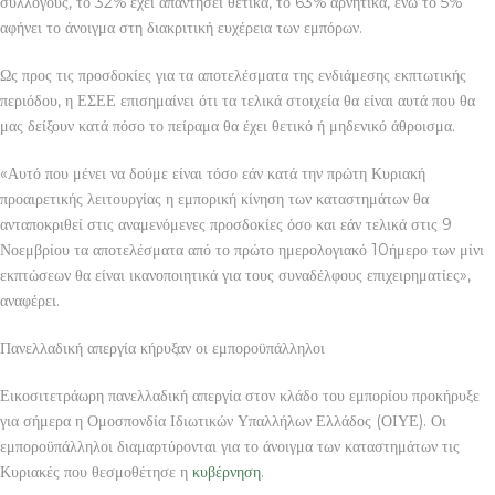
συλλόγους, το 32% έχει απαντήσει θετικά, το 63% αρνητικά, ενώ το 5%
αφήνει το άνοιγμα στη διακριτική ευχέρεια των εμπόρων.
Ως προς τις προσδοκίες για τα αποτελέσματα της ενδιάμεσης εκπτωτικής
περιόδου, η ΕΣΕΕ επισημαίνει ότι τα τελικά στοιχεία θα είναι αυτά που θα
μας δείξουν κατά πόσο το πείραμα θα έχει θετικό ή μηδενικό άθροισμα.
«Αυτό που μένει να δούμε είναι τόσο εάν κατά την πρώτη Κυριακή
προαιρετικής λειτουργίας η εμπορική κίνηση των καταστημάτων θα
ανταποκριθεί στις αναμενόμενες προσδοκίες όσο και εάν τελικά στις 9
Νοεμβρίου τα αποτελέσματα από το πρώτο ημερολογιακό 10ήμερο των μίνι
εκπτώσεων θα είναι ικανοποιητικά για τους συναδέλφους επιχειρηματίες»,
αναφέρει.
Πανελλαδική απεργία κήρυξαν οι εμποροϋπάλληλοι
Εικοσιτετράωρη πανελλαδική απεργία στον κλάδο του εμπορίου προκήρυξε
για σήμερα η Ομοσπονδία Ιδιωτικών Υπαλλήλων Ελλάδος (ΟΙΥΕ). Οι
εμποροϋπάλληλοι διαμαρτύρονται για το άνοιγμα των καταστημάτων τις
Κυριακές που θεσμοθέτησε η
κυβέρνηση
.