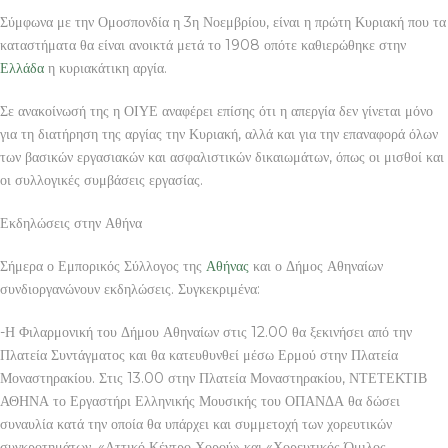
Σύμφωνα με την Ομοσπονδία η 3η Νοεμβρίου, είναι η πρώτη Κυριακή που τα
καταστήματα θα είναι ανοικτά μετά το 1908 οπότε καθιερώθηκε στην
Ελλάδα
η κυριακάτικη αργία.
Σε ανακοίνωσή της η ΟΙΥΕ αναφέρει επίσης ότι η απεργία δεν γίνεται μόνο
για τη διατήρηση της αργίας την Κυριακή, αλλά και για την επαναφορά όλων
των βασικών εργασιακών και ασφαλιστικών δικαιωμάτων, όπως οι μισθοί και
οι συλλογικές συμβάσεις εργασίας.
Εκδηλώσεις στην Αθήνα
Σήμερα ο Εμπορικός Σύλλογος της
Αθήνας
και ο Δήμος Αθηναίων
συνδιοργανώνουν εκδηλώσεις. Συγκεκριμένα:
-Η Φιλαρμονική του Δήμου Αθηναίων στις 12.00 θα ξεκινήσει από την
Πλατεία Συντάγματος και θα κατευθυνθεί μέσω Ερμού στην Πλατεία
Μοναστηρακίου. Στις 13.00 στην Πλατεία Μοναστηρακίου, ΝΤΕΤΕΚΤΙΒ
ΑΘΗΝΑ το Εργαστήρι Ελληνικής Μουσικής του ΟΠΑΝΔΑ θα δώσει
συναυλία κατά την οποία θα υπάρχει και συμμετοχή των χορευτικών
συγκροτημάτων, «Αττικό Κέντρο Χορού» και «Χορευτικός Όμιλος