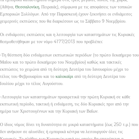
(Αθήνα,
Θεσσαλονίκη
, Πειραιάς), σύμφωνα με τις αποφάσεις των τοπικών
Εμπορικών Συλλόγων. Από την Παρασκευή έχουν ξεκινήσει οι ενδιάμεσες
χειμερινές εκπτώσεις που θα διαρκέσουν ως το Σάββατο 9 Νοεμβρίου.
Οι ενδιάμεσες εκπτώσεις και η λειτουργία των καταστημάτων τις Κυριακές
θεσμοθετήθηκαν με τον νόμο 4177/2013 που προβλέπει:
-Τη θέσπιση δύο ενδιάμεσων εκπτωτικών περιόδων (το πρώτο δεκαήμερο του
Μαΐου και το πρώτο δεκαήμερο του Νοεμβρίου) καθώς και τακτικές
εκπτώσεις το χειμώνα από τη δεύτερη Δευτέρα του Ιανουαρίου μέχρι το
τέλος του Φεβρουαρίου και το
καλοκαίρι
από τη δεύτερη Δευτέρα του
Ιουλίου μέχρι το τέλος Αυγούστου.
-Λειτουργία των καταστημάτων προαιρετικά την πρώτη Κυριακή σε κάθε
εκπτωτική περίοδο, τακτική ή ενδιάμεση, τις δύο Κυριακές πριν από την
ημέρα των Χριστουγέννων και την Κυριακή των Βαΐων.
Ο ίδιος νόμος δίνει τη δυνατότητα σε μικρά καταστήματα (έως 250 τ.μ.) που
δεν ανήκουν σε αλυσίδες ή εμπορικά κέντρα να λειτουργούν όλες τις
Κυριακές. Το πλήθος των Κυριακών κατά τις οποίες θα επιτρέπεται η