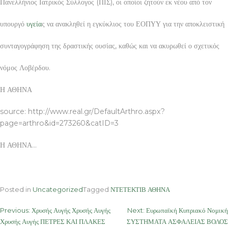
Πανελλήνιος Ιατρικός Σύλλογος (ΠΙΣ), οι οποίοι ζητούν εκ νέου από τον
υπουργό
υγεία
ς να ανακληθεί η εγκύκλιος του ΕΟΠΥΥ για την αποκλειστική
συνταγογράφηση της δραστικής ουσίας, καθώς και να ακυρωθεί ο σχετικός
νόμος Λοβέρδου.
Η ΑΘΗΝΑ
source: http://www.real.gr/DefaultArthro.aspx?
page=arthro&id=273260&catID=3
Η ΑΘΗΝΑ…
Posted in
Uncategorized
Tagged
ΝΤΕΤΕΚΤΙΒ ΑΘΗΝΑ
Post
Previous:
Χρυσής Αυγής Χρυσής Αυγής
Next:
Ευρωπαϊκή Κυπριακό Νομική
Χρυσής Αυγής ΠΕΤΡΕΣ ΚΑΙ ΠΛΑΚΕΣ
ΣΥΣΤΗΜΑΤΑ ΑΣΦΑΛΕΙΑΣ ΒΟΛΟΣ