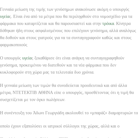
Γενναία μείωση της τιμής των γενόσημων ανακοίνωσε ακόμη ο υπουργός
υγεία
ς. Είναι ένα από τα μέτρα που θα περιληφθούν στο νομοσχέδιο για τα
φάρμακα που καταρτίζεται και θα παρουσιαστεί και στην
τρόικα
. Κίνητρα
δόθηκαν ήδη στους ασφαλισμένους που επιλέγουν γενόσημα, αλλά αναλόγως
θα δοθούν και στους γιατρούς για να τα συνταγογραφούν καθώς και στους
φαρμακοποιούς
Ο υπουργός
υγεία
ς ξεκαθάρισε ότι είναι ανάγκη να συνταγογραφηθούν
γενόσημα, προκειμένου να διατεθούν και τα νέα φάρμακα που δεν
κυκλοφορούν στη χώρα μας τα τελευταία δυο χρόνια.
Η γενναία μείωση των τιμών θα συνοδεύεται προοδευτικά και από άλλα
μέτρα, ΝΤΕΤΕΚΤΙΒ ΑΘΗΝΑ είπε ο υπουργός, προσθέτοντας ότι η τιμή θα
συσχετίζεται με τον όγκο πωλήσεων.
Η συνέντευξη του Άδωνι Γεωργιάδη ακολουθεί το «μπαράζ» διαμαρτυριών το
οποίο έχουν εξαπολύσει οι ιατρικοί σύλλογοι της χώρας, αλλά και ο