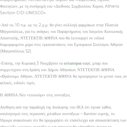
Φοιτητών», με τη συνδρομή του «Διεθνούς Συμβουλίου Χορού, Athens
Section CID-UNESCO».
-Από τις 10 π.μ. ως τις 2 μ.μ. θα γίνει συλλογή φαρμάκων στην Πλατεία
Μητροπόλεως, για τις ανάγκες του Παραρτήματος του Ιατρείου Κοινωνικής
Αποστολής, ΝΤΕΤΕΚΤΙΒ ΑΘΗΝΑ που θα λειτουργεί σε ειδικά
διαμορφωμένο χώρο στις εγκαταστάσεις του Εμπορικού Συλλόγου Αθηνών
(Μητροπόλεως 52).
-Επίσης, την Κυριακή 3 Νοεμβρίου τα
εστιατόρια
καφέ, μπαρ που
συμμετέχουν στη δράση του Δήμου Αθηναίων, ΝΤΕΤΕΚΤΙΒ ΑΘΗΝΑ
«Βγαίνουμε Αθήνα», ΝΤΕΤΕΚΤΙΒ ΑΘΗΝΑ θα προσφέρουν το μενού τους σε
φιλικές, ειδικές τιμές.
Η ΑΘΗΝΑ Νέο «τσεκούρι» στις συντάξεις
Αίσθηση από την παραδοχή της διοίκησης του ΙΚΑ ότι έγιναν λάθος
υπολογισμοί στις περικοπές χιλιάδων συντάξεων – Κατόπιν εορτής, το
Ίδρυμα ανακοίνωσε ότι θα προχωρήσει σε επανέλεγχο και αποκατάσταση των
αδικιώνΣε μειώσεις συντάξεων και παροχών θα οδηγηθούν άμεσα τα