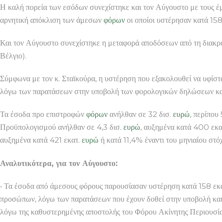
Η καλή πορεία των εσόδων συνεχίστηκε και τον Αύγουστο με τους έ
αρνητική απόκλιση των άμεσων
φόρων
οι οποίοι υστέρησαν κατά 158
Και τον Αύγουστο συνεχίστηκε η μεταφορά αποδόσεων από τη διακ
Βέλγιο).
Σύμφωνα με τον κ. Σταϊκούρα, η υστέρηση που εξακολουθεί να υφίστ
λόγω των παρατάσεων στην υποβολή των φορολογικών δηλώσεων κα
Τα έσοδα προ επιστροφών
φόρων
ανήλθαν σε 32 δισ.
ευρώ
, περίπου
Προϋπολογισμού ανήλθαν σε 4,3 δισ.
ευρώ
, αυξημένα κατά 400 εκα
αυξημένα κατά 421 εκατ.
ευρώ
ή κατά 11,4% έναντι του μηνιαίου στό
Αναλυτικότερα, για τον Αύγουστο:
• Τα έσοδα από άμεσους φόρους παρουσίασαν υστέρηση κατά 158 εκ
προσώπων, λόγω των παρατάσεων που έχουν δοθεί στην υποβολή και
λόγω της καθυστερημένης αποστολής του Φόρου Ακίνητης Περιουσία