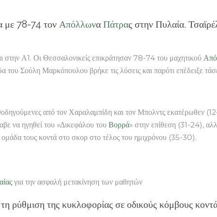
α με 78-74 τον
Απόλλων
α
Πάτρα
ς στην Πυλαία. Τσαϊρέλ
ι στην Α1. Οι Θεσσαλονικείς επικράτησαν 78-74 του μαχητικού
Από
 του Σούλη Μαρκόπουλου βρήκε τις λύσεις και παρότι επέδειξε τάσει
θοδηγούμενες από τον Χαραλαμπίδη και τον Μπολντς εκατέρωθεν (12-
αβε να ηγηθεί του «Δικεφάλου του
Βορρά
» στην επίθεση (31-24), αλ
 ομάδα τους κοντά στο σκορ στο τέλος του ημιχρόνου (35-30).
αίας
για την ασφαλή μετακίνηση των μαθητών
 τη ρύθμιση της κυκλοφορίας σε οδικούς κόμβους κοντ