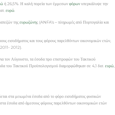
ρώ
ή 26,5%. Η καλή πορεία των έμμεσων
φόρων
υπερκάλυψε την
κατ.
ευρώ
.
ραπεζών της
ευρωζώνη
ς (ANFA’s – πληρωμές από Πορτογαλία και
όρους εισοδήματος και τους φόρους παρελθόντων οικονομικών ετών,
2011- 2012).
 για τον Αύγουστο, τα έσοδα προ επιστροφών του Τακτικού
σοδα του Τακτικού Προϋπολογισμού διαμορφώθηκαν σε 4,1 δισ.
ευρώ
,
δεται στα μειωμένα έσοδα από το φόρο εισοδήματος φυσικών
 στα έσοδα από άμεσους φόρους παρελθόντων οικονομικών ετών