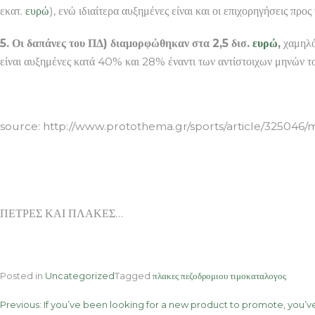
εκατ.
ευρώ
), ενώ ιδιαίτερα αυξημένες είναι και οι επιχορηγήσεις πρ
5. Οι δαπάνες του ΠΔ) διαμορφώθηκαν στα 2,5 δισ.
ευρώ
,
χαμηλότ
είναι αυξημένες κατά 40% και 28% έναντι των αντίστοιχων μηνών τ
ΠΕΤΡΕΣ ΚΑΙ ΠΛΑΚΕΣ
source: http://www.protothema.gr/sports/article/325046
ΠΕΤΡΕΣ ΚΑΙ ΠΛΑΚΕΣ…
Posted in
Uncategorized
Tagged
πλακες πεζοδρομιου τιμοκαταλογος
Post
Previous:
If you’ve been looking for a new product to promote, you’