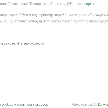
ος τους Οργανισμούς Τοπικής Αυτοδιοίκησης (264 εκατ.
ευρώ
).
ερες οριακά έναντι της περυσινής περιόδου και σημαντικά μειωμένες 
ου 2012, αποτυπώνοντας τη σταδιακή ενίσχυση της τάσης απορρόφησ
/mesa-den-hanei-o-paok/
ve probably been hearing about
Next:
ναρκωτικών Εισαγγ