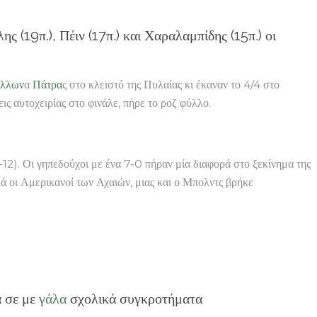
ης (19π.), Πέιν (17π.) και Χαραλαμπίδης (15π.) οι
λλων
α
Πάτρα
ς στο κλειστό της Πυλαίας κι έκαναν το 4/4 στο
ς αυτοχειρίας στο φινάλε, πήρε το ροζ φύλλο.
12). Οι γηπεδούχοι με ένα 7-0 πήραν μία διαφορά στο ξεκίνημα της
λά οι Αμερικανοί των Αχαιών, μιας και ο Μπολντς βρήκε
ά σε με
γάλα
σχολικά συγκροτήματα