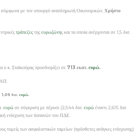
ίο, σύμφωνα με τον υπουργό αναπληρωτή Οικονομικών,
Χρήστο
εντρικές
τράπεζες
της
ευρωζώνη
ς και τα οποία ανέρχονται σε 1,5 δισ.
α ο κ. Σταϊκούρας προσδιορίζει σε
713 εκατ.
ευρώ
.
ΦΑΠ.
ε 1,09 δισ.
ευρώ
.
τ.
ευρώ
σε σύγκριση με πέρυσι (2,544 δισ.
ευρώ
έναντι 2,615 δισ.
ιακή ενίσχυση των δαπανών του ΠΔΕ.
τους τομείς των ασφαλιστικών ταμείων (πρόσθετες ανάγκες ενίσχυσης)