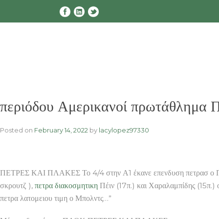
Skip
to
content
περιόδου Αμερικανοί πρωτάθλημ
Posted on
February 14, 2022
by
lacylopez97330
ΠΕΤΡΕΣ ΚΑΙ ΠΛΑΚΕΣ Το 4/4 στην Α1 έκανε επενδυση πετρασ ο ΠΑΟ
σκρουτζ ),
πετρα διακοσμητικη
Πέιν (17π.) και Χαραλαμπίδης (15π.)
πετρα λατομειου τιμη ο Μπολντς…”