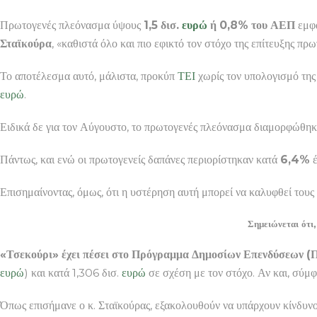
Πρωτογενές πλεόνασμα ύψους
1,5 δισ.
ευρώ
ή 0,8% του ΑΕΠ
εμφα
Σταϊκούρα
, «καθιστά όλο και πιο εφικτό τον στόχο της επίτευξης π
Το αποτέλεσμα αυτό, μάλιστα, προκύπ
ΤΕΙ
χωρίς τον υπολογισμό της
ευρώ
.
Ειδικά δε για τον Αύγουστο, το πρωτογενές πλεόνασμα διαμορφώθη
Πάντως, και ενώ οι πρωτογενείς δαπάνες περιορίστηκαν κατά
6,4%
έ
Επισημαίνοντας, όμως, ότι η υστέρηση αυτή μπορεί να καλυφθεί του
Σημειώνεται ότι,
«Τσεκούρι» έχει πέσει στο Πρόγραμμα Δημοσίων Επενδύσεων (
ευρώ
) και κατά 1,306 δισ.
ευρώ
σε σχέση με τον στόχο. Αν και, σύμ
Όπως επισήμανε ο κ. Σταϊκούρας, εξακολουθούν να υπάρχουν κίνδυνοι