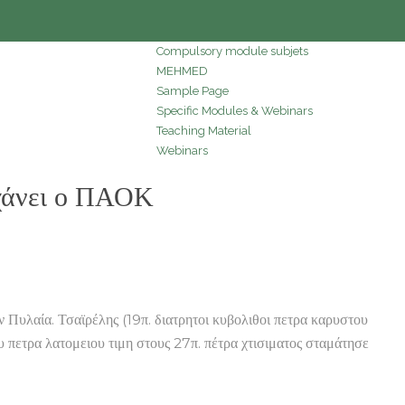
Compulsory module subjets
MEHMED
Sample Page
Specific Modules & Webinars
Teaching Material
Webinars
χάνει ο ΠΑΟΚ
αία. Τσαϊρέλης (19π. διατρητοι κυβολιθοι πετρα καρυστου
υ πετρα λατομειου τιμη στους 27π. πέτρα χτισιματος σταμάτησε