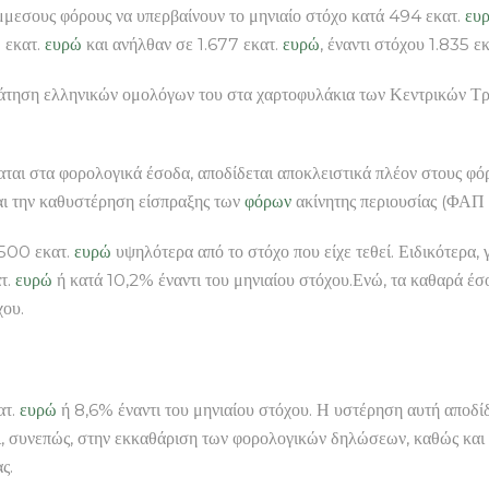
μμεσους φόρους να υπερβαίνουν το μηνιαίο στόχο κατά 494 εκατ.
ευ
 εκατ.
ευρώ
και ανήλθαν σε 1.677 εκατ.
ευρώ
, έναντι στόχου 1.835 ε
ράτηση ελληνικών ομολόγων του στα χαρτοφυλάκια των Κεντρικών Τ
αται στα φορολογικά έσοδα, αποδίδεται αποκλειστικά πλέον στους φ
ι την καθυστέρηση είσπραξης των
φόρων
ακίνητης περιουσίας (ΦΑΠ 
 500 εκατ.
ευρώ
υψηλότερα από το στόχο που είχε τεθεί. Ειδικότερα,
τ.
ευρώ
ή κατά 10,2% έναντι του μηνιαίου στόχου.Ενώ, τα καθαρά έ
χου.
ατ.
ευρώ
ή 8,6% έναντι του μηνιαίου στόχου. Η υστέρηση αυτή αποδί
, συνεπώς, στην εκκαθάριση των φορολογικών δηλώσεων, καθώς και
ς.