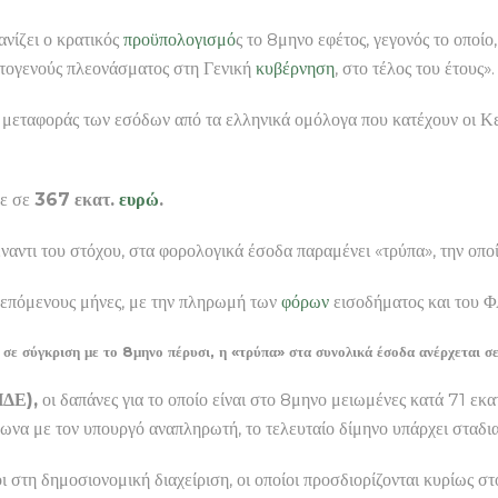
νίζει ο κρατικός
προϋπολογισμό
ς το 8μηνο εφέτος, γεγονός το οπο
ρωτογενούς πλεονάσματος στη Γενική
κυβέρνηση
, στο τέλος του έτους».
 μεταφοράς των εσόδων από τα ελληνικά ομόλογα που κατέχουν οι Κ
κε σε
367 εκατ.
ευρώ
.
ναντι του στόχου, στα φορολογικά έσοδα παραμένει «τρύπα», την οποί
ς επόμενους μήνες, με την πληρωμή των
φόρων
εισοδήματος και του 
 σε σύγκριση με το 8μηνο πέρυσι, η «τρύπα» στα συνολικά έσοδα ανέρχεται σ
ΠΔΕ),
οι δαπάνες για το οποίο είναι στο 8μηνο μειωμένες κατά 71 εκα
φωνα με τον υπουργό αναπληρωτή, το τελευταίο δίμηνο υπάρχει σταδ
 στη δημοσιονομική διαχείριση, οι οποίοι προσδιορίζονται κυρίως σ