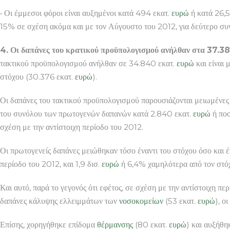
• Οι έμμεσοι φόροι είναι αυξημένοι κατά 494 εκατ.
ευρώ
ή κατά 26,5
15% σε σχέση ακόμα και με τον Αύγουστο του 2012, για δεύτερο συν
4. Οι δαπάνες του κρατικού προϋπολογισμού ανήλθαν στα 37.3
τακτικού προϋπολογισμού ανήλθαν σε 34.840 εκατ.
ευρώ
και είναι 
στόχου (30.376 εκατ.
ευρώ
).
Οι δαπάνες του τακτικού προϋπολογισμού παρουσιάζονται μειωμένες 
του συνόλου των πρωτογενών δαπανών κατά 2.840 εκατ.
ευρώ
ή ποσ
σχέση με την αντίστοιχη περίοδο του 2012.
Οι πρωτογενείς δαπάνες μειώθηκαν τόσο έναντι του στόχου όσο και έ
περίοδο του 2012, και 1,9 δισ.
ευρώ
ή 6,4% χαμηλότερα από τον στόχο
Και αυτό, παρά το γεγονός ότι εφέτος, σε σχέση με την αντίστοιχη π
δαπάνες κάλυψης ελλειμμάτων των
νοσοκομείων
(53 εκατ.
ευρώ
), ο
Επίσης, χορηγήθηκε επίδομα
θέρμανσης
(80 εκατ.
ευρώ
) και αυξήθη