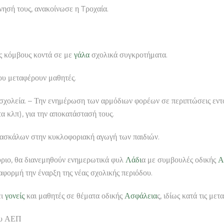
νησή τους, ανακοίνωσε η Tροχαία.
ύς κόμβους κοντά σε με
γάλα
σχολικά συγκροτήματα.
ου μεταφέρουν μαθητές.
σχολεία. – Την ενημέρωση των αρμόδιων φορέων σε περιπτώσεις εντ
α κλπ), για την αποκατάστασή τους.
δασκάλων στην κυκλοφοριακή αγωγή των παιδιών.
ριο, θα διανεμηθούν ενημερωτικά φυλ
Λάδι
α με συμβουλές οδικής
Α
αφορμή την έναρξη της νέας σχολικής περιόδου.
ει
γονείς
και μαθητές σε θέματα οδικής
Ασφάλεια
ς, ιδίως κατά τις με
ου ΑΕΠ