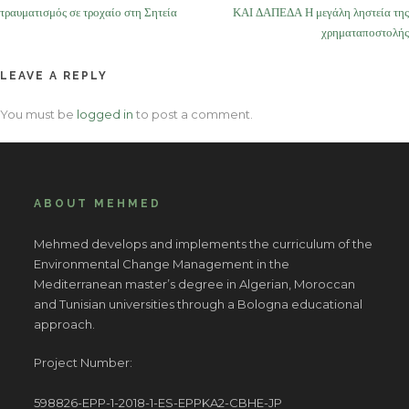
navigation
τραυματισμός σε τροχαίο στη Σητεία
ΚΑΙ ΔΑΠΕΔΑ Η μεγάλη ληστεία της
χρηματαποστολής
LEAVE A REPLY
You must be
logged in
to post a comment.
ABOUT MEHMED
Mehmed develops and implements the curriculum of the
Environmental Change Management in the
Mediterranean master’s degree in Algerian, Moroccan
and Tunisian universities through a Bologna educational
approach.
Project Number:
598826-EPP-1-2018-1-ES-EPPKA2-CBHE-JP