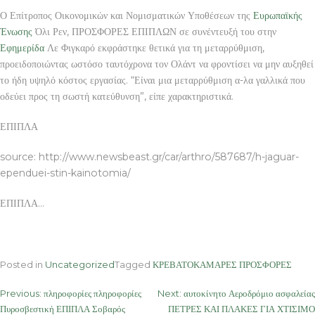
Ο Επίτροπος Οικονομικών και Νομισματικών Υποθέσεων της
Ευρωπαϊκής
Ένωσης
Όλι Ρεν, ΠΡΟΣΦΟΡΕΣ ΕΠΙΠΛΩΝ σε συνέντευξή του στην
Εφημερίδα
Λε Φιγκαρό εκφράστηκε θετικά για τη μεταρρύθμιση,
προειδοποιώντας ωστόσο ταυτόχρονα τον Ολάντ να φροντίσει να μην αυξηθεί
το ήδη υψηλό κόστος εργασίας. “Είναι μια μεταρρύθμιση α-λα γαλλικά που
οδεύει προς τη σωστή κατεύθυνση”, είπε χαρακτηριστικά.
ΕΠΙΠΛΑ
source: http://www.newsbeast.gr/car/arthro/587687/h-jaguar-
ependuei-stin-kainotomia/
ΕΠΙΠΛΑ…
Posted in
Uncategorized
Tagged
ΚΡΕΒΑΤΟΚΑΜΑΡΕΣ ΠΡΟΣΦΟΡΕΣ
Post
Previous:
πληροφορίες πληροφορίες
Next:
αυτοκίνητο Αεροδρόμιο ασφαλείας
Πυροσβεστική ΕΠΙΠΛΑ Σοβαρός
ΠΕΤΡΕΣ ΚΑΙ ΠΛΑΚΕΣ ΓΙΑ ΧΤΙΣΙΜΟ