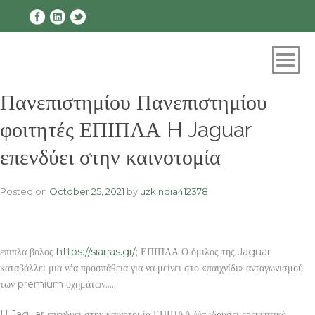
Skip
to
content
Πανεπιστημίου Πανεπιστημίου
φοιτητές ΕΠΙΠΛΑ H Jaguar
επενδύει στην καινοτομία
Posted on
October 25, 2021
by
uzkindia412378
επιπλα βολος
https://siarras.gr/
; ΕΠΙΠΛΑ Ο όμιλος της Jaguar
καταβάλλει μια νέα προσπάθεια για να μείνει στο «παιχνίδι» ανταγωνισμού
των premium οχημάτων……
H Jaguar επενδύει στην καινοτομία ΕΠΙΠΛΑ Θα ιδρύσει ερευνητικό