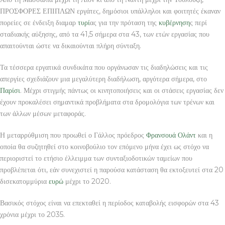
ΠΡΟΣΦΟΡΕΣ ΕΠΙΠΛΩΝ εργάτες, δημόσιοι υπάλληλοι και φοιτητές έκαναν
πορείες σε ένδειξη διαμαρ
τυρί
ας για την πρόταση της
κυβέρνηση
ς περί
σταδιακής αύξησης, από τα 41,5 σήμερα στα 43, των ετών εργασίας που
απαιτούνται ώστε να δικαιούνται πλήρη σύνταξη.
Τα τέσσερα εργατικά συνδικάτα που οργάνωσαν τις διαδηλώσεις και τις
απεργίες σχεδιάζουν μια μεγαλύτερη διαδήλωση, αργότερα σήμερα, στο
Παρίσι
. Μέχρι στιγμής πάντως οι κινητοποιήσεις και οι στάσεις εργασίας δεν
έχουν προκαλέσει σημαντικά προβλήματα στα δρομολόγια των τρένων και
των άλλων μέσων μεταφοράς.
Η μεταρρύθμιση που προωθεί ο Γάλλος πρόεδρος
Φρανσουά Ολάντ
και η
οποία θα συζητηθεί στο κοινοβούλιο τον επόμενο μήνα έχει ως στόχο να
περιοριστεί το ετήσιο έλλειμμα των συνταξιοδοτικών ταμείων που
προβλέπεται ότι, εάν συνεχιστεί η παρούσα κατάσταση θα εκτοξευτεί στα 20
δισεκατομμύρια
ευρώ
μέχρι το 2020.
Βασικός στόχος είναι να επεκταθεί η περίοδος καταβολής εισφορών στα 43
χρόνια μέχρι το 2035.