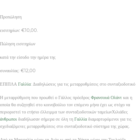
Προπώληση
εισιτηρίων: €10,00.
Πώληση εισιτηρίων
κατά την είσοδο την ημέρα της
συναυλίας: €12,00
ΕΠΙΠΛΑ
Γαλλία
: Διαδηλώσεις για τις μεταρρυθμίσεις στο συνταξιοδοτικό
Η μεταρρύθμιση που προωθεί ο Γάλλος πρόεδρος
Φρανσουά Ολάντ
και η
οποία θα συζητηθεί στο κοινοβούλιο τον επόμενο μήνα έχει ως στόχο να
περιοριστεί το ετήσιο έλλειμμα των συνταξιοδοτικών ταμείωνΧιλιάδες
άνθρωποι
διαδήλωσαν σήμερα σε όλη τη
Γαλλία
διαμαρτυρόμενοι για τις
σχεδιαζόμενες μεταρρυθμίσεις στο συνταξιοδοτικό σύστημα της χώρας.
Από τη Μασσαλία μέχρι τη Λιόν κι από τη Νάντη μέχρι την Τουλούζη,