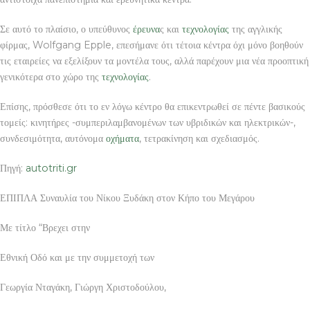
Σε αυτό το πλαίσιο, ο υπεύθυνος
έρευνα
ς και
τεχνολογίας
της αγγλικής
φίρμας, Wolfgang Epple, επεσήμανε ότι τέτοια κέντρα όχι μόνο βοηθούν
τις εταιρείες να εξελίξουν τα μοντέλα τους, αλλά παρέχουν μια νέα προοπτική
γενικότερα στο χώρο της
τεχνολογίας
.
Επίσης, πρόσθεσε ότι το εν λόγω κέντρο θα επικεντρωθεί σε πέντε βασικούς
τομείς: κινητήρες -συμπεριλαμβανομένων των υβριδικών και ηλεκτρικών-,
συνδεσιμότητα, αυτόνομα
οχήματα
, τετρακίνηση και σχεδιασμός.
Πηγή:
autotriti.gr
ΕΠΙΠΛΑ Συναυλία του Νίκου Ξυδάκη στον Κήπο του Μεγάρου
Με τίτλο “Βρεχει στην
Εθνική Οδό και με την συμμετοχή των
Γεωργία Νταγάκη, Γιώργη Χριστοδούλου,