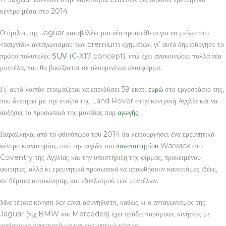
κέντρο μέσα στο 2014
Ο όμιλος της Jaguar καταβάλλει μια νέα προσπάθεια για να μείνει στο
«παιχνίδι» ανταγωνισμού των premium οχημάτων, γι’ αυτό δημιούργησε το
πρώτο πολυτελές
SUV
(C-X17 concept), ενώ έχει ανακοινώσει πολλά νέα
μοντέλα, που θα βασίζονται σε αλουμινένια πλατφόρμα.
Γι’ αυτό λοιπόν ετοιμάζεται να επενδύσει 59 εκατ.
ευρώ
στο εργοστάσιό της,
που διατηρεί με την εταίρο της Land Rover στην κεντρική Αγγλία και να
αυξήσει το προσωπικό της μονάδας παρ
αγωγής
.
Παράλληλα, από το φθινόπωρο του 2014 θα λειτουργήσει ένα ερευνητικό
κέντρο καινοτομίας, υπό την αιγίδα του
πανεπιστημίου
Warwick στο
Coventry της Αγγλίας και την υποστήριξη της φίρμας, προκειμένου
φοιτητές, αλλά κι ερευνητικό προσωπικό να προωθήσουν καινοτόμες ιδέες,
σε θέματα αυτοκίνησης και εξοπλισμού των μοντέλων.
Μια τέτοια κίνηση δεν είναι ασυνήθιστη, καθώς κι ο ανταγωνισμός της
Jaguar (π.χ BMW και Mercedes) έχει πράξει παρόμοιες κινήσεις με
αντίστοιχα πανεπιστήμια και ερευνητικά κέντρα.