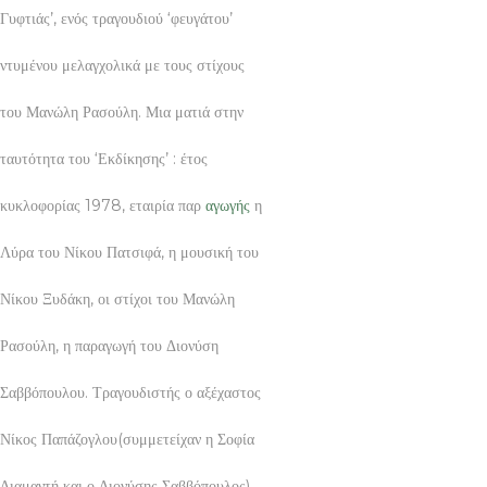
Γυφτιάς’, ενός τραγουδιού ‘φευγάτου’
ντυμένου μελαγχολικά με τους στίχους
του Μανώλη Ρασούλη. Μια ματιά στην
ταυτότητα του ‘Εκδίκησης’ : έτος
κυκλοφορίας 1978, εταιρία παρ
αγωγής
η
Λύρα του Νίκου Πατσιφά, η μουσική του
Νίκου Ξυδάκη, οι στίχοι του Μανώλη
Ρασούλη, η παραγωγή του Διονύση
Σαββόπουλου. Τραγουδιστής ο αξέχαστος
Νίκος Παπάζογλου(συμμετείχαν η Σοφία
Διαμαντή και ο Διονύσης Σαββόπουλος).