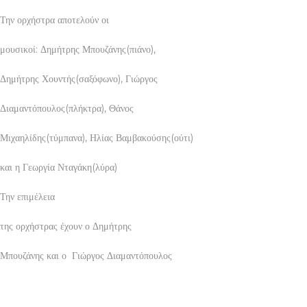
Την ορχήστρα αποτελούν οι
μουσικοί: Δημήτρης Μπουζάνης(πιάνο),
Δημήτρης Χουντής(σαξόφωνο), Γιώργος
Διαμαντόπουλος(πλήκτρα), Θάνος
Μιχαηλίδης(τύμπανα), Ηλίας Βαμβακούσης(ούτι)
και η Γεωργία Νταγάκη(λύρα)
Την επιμέλεια
της ορχήστρας έχουν ο Δημήτρης
Μπουζάνης και ο Γιώργος Διαμαντόπουλος