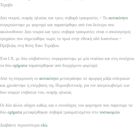
Τέροβο
Δύο νεκροί, νεαρής ηλικίας και τρεις σοβαρά τραυματίες – Το
αυτοκίνητο
συγκρούστηκε με φορτηγό και παρασύρθηκε από ένα δεύτερο που
ακολουθούσε Δύο νεκροί και τρεις σοβαρά τραυματίες είναι ο απολογισμός
τροχαίου που σημειώθηκε νωρίς το πρωί στην εθνική οδό Ιωαννίνων –
Πρέβεζας στη θέση Χάνι Τερόβου.
Ένα Ι.Χ. με δύο επιβαίνοντες συγκρούστηκε με μία νταλίκα και στη συνέχεια
τα δύο
οχήματα
παρασύρθηκαν από διερχόμενο φορτηγό.
Από τη σύγκρουση το
αυτοκίνητο
μετατράπηκε σε άμορφη μάζα σιδερικών
και χρειάστηκε η επέμβαση της Πυροσβεστικής για τον απεγκλωβισμό των
δυο νεκρών επιβατών του, νεαρής ηλικίας.
Οι δύο άλλοι οδηγοί καθώς και ο συνοδηγός του φορτηγού που παρέσυρε τα
δύο
οχήματα
μεταφέρθηκαν σοβαρά τραυματισμένοι στο
νοσοκομείο
.
Διαβάστε περισσότερα
εδώ