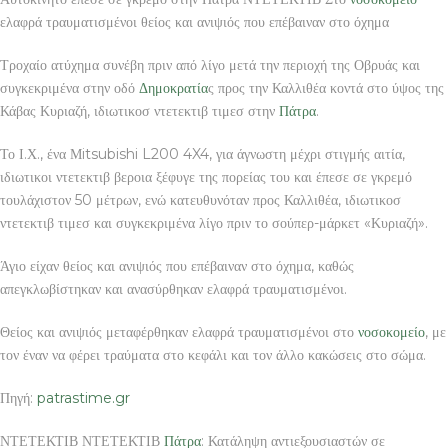
ελαφρά τραυματισμένοι θείος και ανιψιός που επέβαιναν στο όχημα
Τροχαίο ατύχημα συνέβη πριν από λίγο μετά την περιοχή της Οβρυάς και
συγκεκριμένα στην οδό
Δημοκρατία
ς προς την Καλλιθέα κοντά στο ύψος της
Κάβας Κυριαζή, ιδιωτικοσ ντετεκτιβ τιμεσ στην
Πάτρα
.
Το Ι.Χ., ένα Μitsubishi L200 4X4, για άγνωστη μέχρι στιγμής αιτία,
ιδιωτικοι ντετεκτιβ βεροια ξέφυγε της πορείας του και έπεσε σε γκρεμό
τουλάχιστον 50 μέτρων, ενώ κατευθυνόταν προς Καλλιθέα, ιδιωτικοσ
ντετεκτιβ τιμεσ και συγκεκριμένα λίγο πριν το σούπερ-μάρκετ «Κυριαζή».
Άγιο είχαν θείος και ανιψιός που επέβαιναν στο όχημα, καθώς
απεγκλωβίστηκαν και ανασύρθηκαν ελαφρά τραυματισμένοι.
Θείος και ανιψιός μεταφέρθηκαν ελαφρά τραυματισμένοι στο
νοσοκομείο
, με
τον έναν να φέρει τραύματα στο κεφάλι και τον άλλο κακώσεις στο σώμα.
Πηγή:
patrastime.gr
ΝΤΕΤΕΚΤΙΒ ΝΤΕΤΕΚΤΙΒ
Πάτρα
: Κατάληψη αντιεξουσιαστών σε