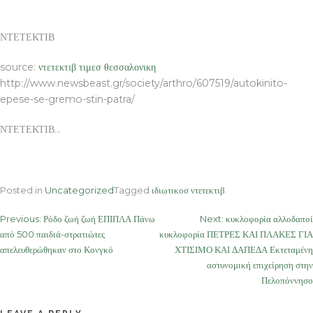
ΝΤΕΤΕΚΤΙΒ
source:
ντετεκτιβ τιμεσ θεσσαλονικη
http://www.newsbeast.gr/society/arthro/607519/autokinito-
epese-se-gremo-stin-patra/
ΝΤΕΤΕΚΤΙΒ…
Posted in
Uncategorized
Tagged
ιδιωτικοσ ντετεκτιβ
Post
Previous:
Ρόδο ζωή ζωή ΕΠΙΠΛΑ Πάνω
Next:
κυκλοφορία αλλοδαποί
από 500 παιδιά-στρατιώτες
κυκλοφορία ΠΕΤΡΕΣ ΚΑΙ ΠΛΑΚΕΣ ΓΙΑ
navigation
απελευθερώθηκαν στο Κονγκό
ΧΤΙΣΙΜΟ ΚΑΙ ΔΑΠΕΔΑ Εκτεταμένη
αστυνομική επιχείρηση στην
Πελοπόννησο