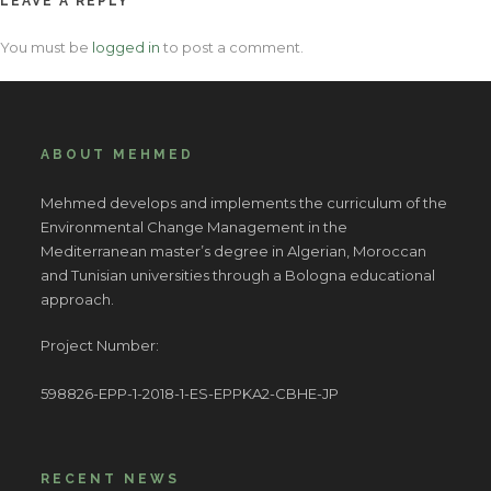
LEAVE A REPLY
You must be
logged in
to post a comment.
ABOUT MEHMED
Mehmed develops and implements the curriculum of the
Environmental Change Management in the
Mediterranean master’s degree in Algerian, Moroccan
and Tunisian universities through a Bologna educational
approach.
Project Number:
598826-EPP-1-2018-1-ES-EPPKA2-CBHE-JP
RECENT NEWS