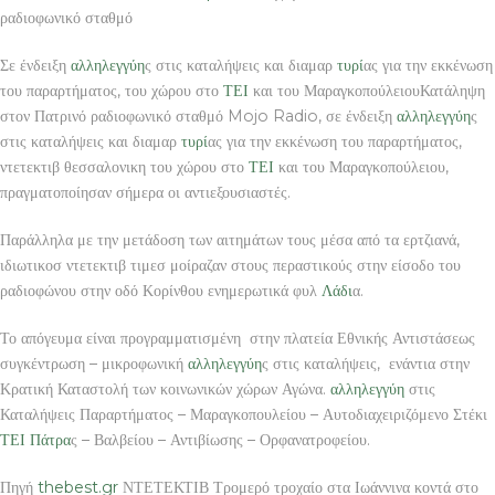
ραδιοφωνικό σταθμό
Σε ένδειξη
αλληλεγγύη
ς στις καταλήψεις και διαμαρ
τυρί
ας για την εκκένωση
του παραρτήματος, του χώρου στο
ΤΕΙ
και του ΜαραγκοπούλειουΚατάληψη
στον Πατρινό ραδιοφωνικό σταθμό Mojo Radio, σε ένδειξη
αλληλεγγύη
ς
στις καταλήψεις και διαμαρ
τυρί
ας για την εκκένωση του παραρτήματος,
ντετεκτιβ θεσσαλονικη του χώρου στο
ΤΕΙ
και του Μαραγκοπούλειου,
πραγματοποίησαν σήμερα οι αντιεξουσιαστές.
Παράλληλα με την μετάδοση των αιτημάτων τους μέσα από τα ερτζιανά,
ιδιωτικοσ ντετεκτιβ τιμεσ μοίραζαν στους περαστικούς στην είσοδο του
ραδιοφώνου στην οδό Κορίνθου ενημερωτικά φυλ
Λάδι
α.
Το απόγευμα είναι προγραμματισμένη στην πλατεία Εθνικής Αντιστάσεως
συγκέντρωση – μικροφωνική
αλληλεγγύη
ς στις καταλήψεις, ενάντια στην
Κρατική Καταστολή των κοινωνικών χώρων Αγώνα.
αλληλεγγύη
στις
Καταλήψεις Παραρτήματος – Μαραγκοπουλείου – Αυτοδιαχειριζόμενο Στέκι
ΤΕΙ
Πάτρα
ς – Βαλβείου – Αντιβίωσης – Ορφανατροφείου.
Πηγή
thebest.gr
ΝΤΕΤΕΚΤΙΒ Τρομερό τροχαίο στα Ιωάννινα κοντά στο