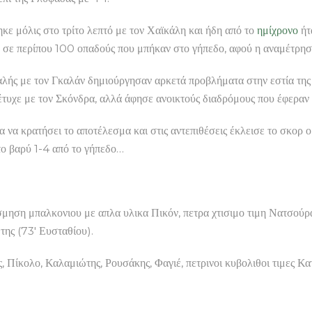
κε μόλις στο τρίτο λεπτό με τον Χαϊκάλη και ήδη από το
ημίχρονο
ήτ
α σε περίπου 100 οπαδούς που μπήκαν στο γήπεδο, αφού η αναμέτρησ
αλής με τον Γκαλάν δημιούργησαν αρκετά προβλήματα στην εστία τη
τυχε με τον Σκόνδρα, αλλά άφησε ανοικτούς διαδρόμους που έφεραν τ
α να κρατήσει το αποτέλεσμα και στις αντεπιθέσεις έκλεισε το σκορ 
το βαρύ 1-4 από το γήπεδο…
ση μπαλκονιου με απλα υλικα Πικόν, πετρα χτισιμο τιμη Νατσούρας,
της (73′ Ευσταθίου).
κολο, Καλαμιώτης, Ρουσάκης, Φαγιέ, πετρινοι κυβολιθοι τιμες Κατσ