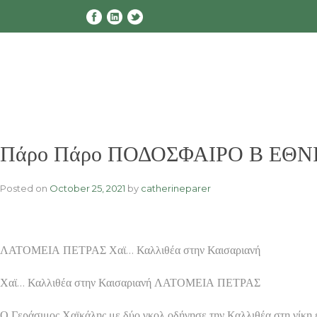
Skip
to
content
Πάρο Πάρο ΠΟΔΟΣΦΑΙΡΟ Β ΕΘΝΙΚ
Posted on
October 25, 2021
by
catherineparer
ΛΑΤΟΜΕΙΑ ΠΕΤΡΑΣ Χαϊ… Καλλιθέα στην Καισαριανή
Χαϊ… Καλλιθέα στην Καισαριανή ΛΑΤΟΜΕΙΑ ΠΕΤΡΑΣ
Ο Γεράσιμος Χαϊκάλης με δύο γκολ οδήγησε την Καλλιθέα στη νίκη ε