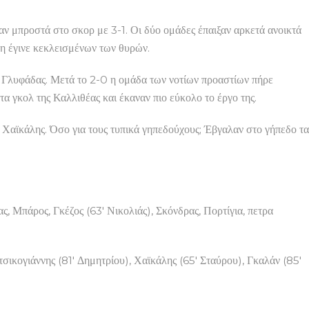
αν μπροστά στο σκορ με 3-1. Οι δύο ομάδες έπαιξαν αρκετά ανοικτά
η έγινε κεκλεισμένων των θυρών.
ς Γλυφάδας. Μετά το 2-0 η ομάδα των νοτίων προαστίων πήρε
α γκολ της Καλλιθέας και έκαναν πιο εύκολο το έργο της.
ο Χαϊκάλης. Όσο για τους τυπικά γηπεδούχους; Έβγαλαν στο γήπεδο τα
 Μπάρος, Γκέζος (63′ Νικολιάς), Σκόνδρας, Πορτίγια, πετρα
ικογιάννης (81′ Δημητρίου), Χαϊκάλης (65′ Σταύρου), Γκαλάν (85′