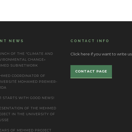
ENT NEWS
CONTACT INFO
UNCH OF THE “CLIMATE AND
Click here if you want to write us
VIRONMENTAL CHANGE»
IMED SUBNETWORK
CONTACT PAGE
HMED COORDINATOR OF
IVERSITÉ MOHAMED PREMIER-
JDA
21 STARTS WITH GOOD NEWS!
ESENTATION OF THE MEHMED
OJECT IN THE UNIVERSITY OF
USSE
YEARS OF MEHMED PROJECT