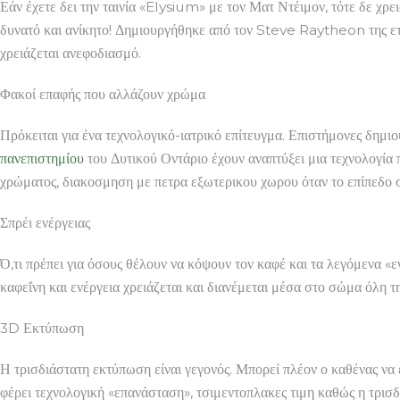
Εάν έχετε δει την ταινία «Elysium» με τον Ματ Ντέιμον, τότε δε χρε
δυνατό και ανίκητο! Δημιουργήθηκε από τον Steve Raytheon της ετα
χρειάζεται ανεφοδιασμό.
Φακοί επαφής που αλλάζουν χρώμα
Πρόκειται για ένα τεχνολογικό-ιατρικό επίτευγμα. Επιστήμονες δημ
πανεπιστημίου
του Δυτικού Οντάριο έχουν αναπτύξει μια τεχνολογία 
χρώματος, διακοσμηση με πετρα εξωτερικου χωρου όταν το επίπεδο σ
Σπρέι ενέργειας
Ό,τι πρέπει για όσους θέλουν να κόψουν τον καφέ και τα λεγόμενα «εν
καφεΐνη και ενέργεια χρειάζεται και διανέμεται μέσα στο σώμα όλη τ
3D Εκτύπωση
Η τρισδιάστατη εκτύπωση είναι γεγονός. Μπορεί πλέον ο καθένας να ε
φέρει τεχνολογική «επανάσταση», τσιμεντοπλακες τιμη καθώς η τρισδ