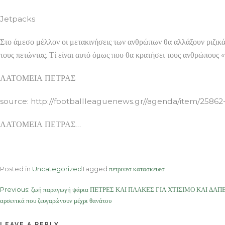
Jetpacks
Στο άμεσο μέλλον οι μετακινήσεις των ανθρώπων θα αλλάξουν ριζικά
τους πετώντας. Τί είναι αυτό όμως που θα κρατήσει τους ανθρώπους 
ΛΑΤΟΜΕΙΑ ΠΕΤΡΑΣ
source: http://footballleaguenews.gr//agenda/item/2
ΛΑΤΟΜΕΙΑ ΠΕΤΡΑΣ…
Posted in
Uncategorized
Tagged
πετρινεσ κατασκευεσ
Post
Previous:
ζωή παραγωγή ψάρια ΠΕΤΡΕΣ ΚΑΙ ΠΛΑΚΕΣ ΓΙΑ ΧΤΙΣΙΜΟ ΚΑΙ ΔΑΠΕΔ
αρσενικά που ζευγαρώνουν μέχρι θανάτου
navigation
LEAVE A REPLY