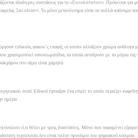
ιάζονται ιδιαίτερες συστάσεις για το «Exoskeleton». Πρόκειται για μ
ιρείας Jacobsen. Το μόνο μειονέκτημα είναι τα πολλά καύσιμα που 
ιούργσαν ειδικούς φακου΄ς επαφή, οι οποίοι αλλάζουν χρώμα ανάλογα
που χρησιμοποιεί νανοσωματίδια, τα οποία αντιδρούν με τα μόρια τη
ακχάρου στο αίμα είναι χαμηλό.
εργειακά» ποτά. Ειδικοί έφτιαξαν ένα σπρέι το οποίο περιέχει καφεΐν
ην ημέρα.
κτυπώσει ό,τι θέλει με τρεις διαστάσεις. Μόνο που παραμένει εξαιρε
ιάστατη τεχνολογία δεν είναι πλέον προνόμιο του ψηφιακού κόσμου.