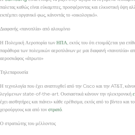
παλετας καθώς είναι εύκαμπτες, προσφέροντας και ελκυστική όψη αλ
εκπέμπει οργανικό φως, κάνοντάς το «οικολογικό».
Διαφανής «πανοπλία» από αλουμίνιο
Η Πολεμική Αεροπορία των
ΗΠΑ
, εκτός του ότι ετοιμάζεται για ε
παράθυρα των πολεμικών αεροπλάνων με μαι διαφανή «πανοπλία« από 
αεροσκάφος «άτρωτο»
Τηλεπαρουσία
Η τεχνολογία που έχει αναπτυχθεί από την Cisco και την AT&Τ, κάνο
λεγόμενων state-of-the-art. Ουσιαστικά κάνουν την ηλεκτρονική
ε
έχει αισθητήρες και πιάνει» κάθε ερέθισμα, εκτός από το βίντεο κα
χειρούργους και από τον
στρατό
.
Ο στρατιώτης του μέλλοντος