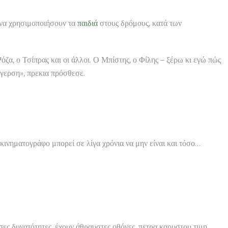
ν να χρησιμοποιήσουν τα
παιδιά
στους δρόμους, κατά των
Ρόζα, ο Τσίπρας και οι άλλοι. Ο Μπίστης, ο Φίλης – ξέρω κι εγώ πώς
έγερση», πρεκια πρόσθεσε.
 κινηματογράφο μπορεί σε λίγα χρόνια να μην είναι και τόσο…
σες δυνατότητες, έχουν άθραυστες οθόνες, πετρα καρυστου τιμη