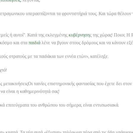
 τετραγωνικου υπερασπίζονται τα φροντιστήριά τους. Και τώρα θέλου
 εμείς ή αυτοί”. Κατά της εκλεγμένης
κυβέρνηση
ς της χώρας! Ποιοι; Η 
ν κόσμο και στα
παιδιά
λένε να βγουν στους δρόμους και να κάνουν εξ
ούς στρατούς με τα παιδάκια των εννέα ετών», κατέληξε.
χτό!
ς μετακινήσειςΟι ταινίες επιστημονικής φαντασίας που έχετε δει στον
να είναι η καθημερινότητά σας!
γικά επιτεύγματα του ανθρώπου του σήμερα, είναι εντυπωσιακά.
τα» κινητά. Τα νέα αυτά «έξυπνα» τηλέφωνα πέρα από τις ήδη υπάρχου