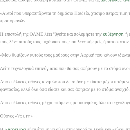
«Αυτοί που υπερασπίζονται τη δημόσια Παιδεία, χτισιμο πετρας τιμη
πραιτοριανών.
Η επιστολή της ΟΛΜΕ λέει “βγείτε και πολεμήστε την
κυβέρνηση
, ή
τους λένε αυτούς τους τυχάρπαστους που λένε «ή εμείς ή αυτοί» στο
«Μου θυμίζουν αυτούς τους μαύρους στην Αφρική που κάνουν ιδιωτικ
Δείτε τεχνολογικά επιτεύγματα που θα σας αφήσουν με το στόμα ανοι
Από ευέλικτες οθόνες κινητών που δε σπάνε με τίποτα μέχρι ιπτάμενε
φαντασίας, αλλά όλα όσα είδατε και σας άφησαν με το στόμα ανοιχτό, 
Από ευέλικτες οθόνες μέχρι ιπτάμενες μετακινήσεις, όλα τα τεχνολο
Οθόνες «Youm»
Η
Samsung
είναι έτοιμη να ρίξει στην αγορά τα λεγόμενα «εύκαμπ