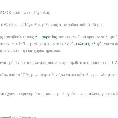
ΑΣΟΚ
προτείνει ο Πάγκαλος
 ο Θεόδωρος Πάγκαλος, μιλώντας στον ραδιοσταθμό “Βήμα”.
της κοινοβουλευτικής
Δημοκρατία
ς, του ευρωπαϊκού προσανατολισμού 
ς ευρω <a href="http://ekloges.ypes
εθνικές εκλογές
εκλογές
για να δ
αγκωναρια τιμη είπε χαρακτηριστικά.
ε αναφερόμενος στους λόγους που δεν προσήλθε στο συμπόσιο του
ΠΑ
 από το 10%, μονοψήφιο, δεν έχω να πω κάτι. Δεν με ενδιαφέρει να τ
να έχουν τα προνόμιά τους και ας με διαγράψουν επιτέλους, για να τελ
ητοποιήσεις
, λέγοντας: