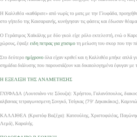
Η Καλλιθέα «καθάρισε» από νωρίς το ματς με την Γλυφάδα, προηγήθη
στο γήπεδο της Καισαριανής, κυνήγησαν τις φάσεις και έδωσαν θέαμ
Ο Γεράσιμος Χαϊκάλης με δύο γκολ είχε ρόλο εκτελεστή, ενώ ο Καρ
χώρους, έψαξε
ειδη πετρας για χτισιμο
τη μείωση του σκορ που την πέ
Στο δεύτερο
ημίχρονο
όλα είχαν κριθεί και η Καλλιθέα μπήκε απλά γι
σημάδια διάλυσης που παρουσιάζουν και δικαιολογημένα έφυγαν με 
Η ΕΞΕΛΙΞΗ ΤΗΣ ΑΝΑΜΕΤΗΣΗΣ
ΓΛΥΦΑΔΑ (Λουτσιάνο ντε Σόουζα): Χρήστου, Γαλανόπουλος, διακοσμη
αλβανιας τετραγωνισμενη Σονγκό, Τσίγκας (79′ Δηκακάκος), Καμινιώ
ΚΑΛΛΙΘΕΑ (Κριστόφ Βαζέχα): Κατσούλης, Χριστοφιλέας, Παγώνης, Πί
Λεμά), Καραλής.