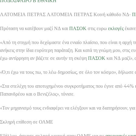
ΠΟΔΟΣΦΑΙΡΟ Β ΕΘΝΙΚΗ
ΛΑΤΟΜΕΙΑ ΠΕΤΡΑΣ ΛΑΤΟΜΕΙΑ ΠΕΤΡΑΣ Κοινή κάθοδο ΝΔ-
Π
Πρόταση να κατέβουν μαζί ΝΔ και
ΠΑΣΟΚ
στις ευρω
εκλογές
έκανε
«Από τη στιγμή που δεχόμαστε ένα ενιαίο πλαίσιο, που είναι η αρχή 
ανήκεις στην ίδια ευρύτερη παράταξη. Και κατά τη γνώμη μου, στι
έχω αντίρρηση αν βάζετε σε αυτήν τη σκέψη
ΠΑΣΟΚ
και ΝΔ μαζί», 
«Ό,τι έχω να τους πω, το λέω δημοσίως, σε όλο τον κόσμο», δήλωσ
«Στα στελέχη του αποτυχημένου συγκροτήματος που έγινε από 44% κάτω
Παπανδρέου και ο Βενιζέλος», τόνισε.
«Τον μηχανισμό τους ενδιαφέρει να ελέγξουν και να διατηρήσουν, για 
Σκληρή επίθεση σε ΟΛΜΕ
Εξάλλου, άσκησε σκληρή κριτική στην ΟΛΜΕ για τις
απεργιακές κιν