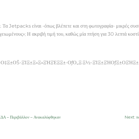
. Τα Jetpacks είναι -όπως βλέπετε και στη φωτογραφία- μικρές συσκ
«γειωμένους»; Η ακριβή τιμή του, καθώς μία πτήση για 30 λεπτά κοσ
5862-Ο‡Ξ±ΟŠ-ΞΊΞ±Ξ»Ξ»ΞΉΞΈΞ­Ξ±-ΟƒΟ„Ξ·Ξ½-ΞΊΞ±ΞΉΟƒΞ±ΟΞΉ
Α – Περιβάλλον – Ανακαλύφθηκαν
Next:
π