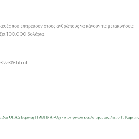
ευές που επιτρέπουν στους ανθρώπους να κάνουν τις μετακινήσεις
τίζει 100.000 δολάρια.
Ξ±Ξ½Ξ®.html
αιδιά ΟΠΑΔ Ευρώπη Η ΑΘΗΝΑ «Όχι» στον φαύλο κύκλο της βίας, λέει ο Γ. Καμίνης