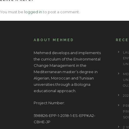
You must be
logged in
to post a comment.
ABOUT MEHMED
REC
Mehmed develops and implements
LA
EN
the curriculum of the Environmental
UN
Change Management in the
Mediterranean master’s degree in
ME
Algerian, Moroccan and Tunisian
UN
universities through a Bologna
OU
educational approach.
20
Project Number:
PR
PR
598826-EPP-1-2018-1-ES-EPPKA2-
SO
CBHE-JP
2 