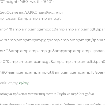
”0″ height=”480″ width=”640″>
ζόμενοι της ΛΑΡΚΟ επιτέθηκαν στον
p;lt;/span&amp;amp;amp;amp;gt;
ntent=””&amp;amp;amp;amp;gt;&amp;amp;amp;amp;lt;/sp
nt=””&amp;amp;amp;amp;gt;&amp;amp;amp;amp;lt;/span
ent=””&amp;amp;amp;amp;gt;&amp;amp;amp;amp;lt;/spa
”640″&amp;amp;amp;amp;gt;&amp;amp;amp;amp;lt;/span
=”480″&amp;amp;amp;amp;gt;&amp;amp;amp;amp;lt;/spa
 επίλυση της
κρίση
ς
σίας να πρόκειται για τακτική ώστε η Συρία να κερδίσει χρόνο
λογής διαφορετική από την στρατιωτική επέμβαση, ώστε να επιλυθεί 