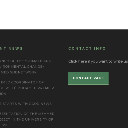
ENT NEWS
CONTACT INFO
UNCH OF THE “CLIMATE AND
Click here if you want to write us
VIRONMENTAL CHANGE»
IMED SUBNETWORK
CONTACT PAGE
HMED COORDINATOR OF
IVERSITÉ MOHAMED PREMIER-
JDA
21 STARTS WITH GOOD NEWS!
ESENTATION OF THE MEHMED
OJECT IN THE UNIVERSITY OF
USSE