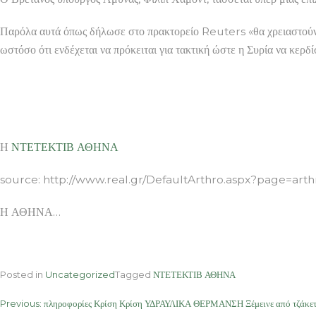
Παρόλα αυτά όπως δήλωσε στο πρακτορείο Reuters «θα χρειαστούν πο
ωστόσο ότι ενδέχεται να πρόκειται για τακτική ώστε η Συρία να κερδί
Η
ΝΤΕΤΕΚΤΙΒ ΑΘΗΝΑ
source: http://www.real.gr/DefaultArthro.aspx?page=art
Η ΑΘΗΝΑ…
Posted in
Uncategorized
Tagged
ΝΤΕΤΕΚΤΙΒ ΑΘΗΝΑ
Post
Previous:
πληροφορίες Κρίση Κρίση ΥΔΡΑΥΛΙΚΑ ΘΕΡΜΑΝΣΗ Ξέμεινε από τζάκετ 