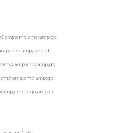
an&amp;amp;amp;amp;gt;
&amp;amp;amp;amp;gt;
n&amp;amp;amp;amp;gt;
&amp;amp;amp;amp;gt;
n&amp;amp;amp;amp;gt;
η
κρίση
στη Συρία.