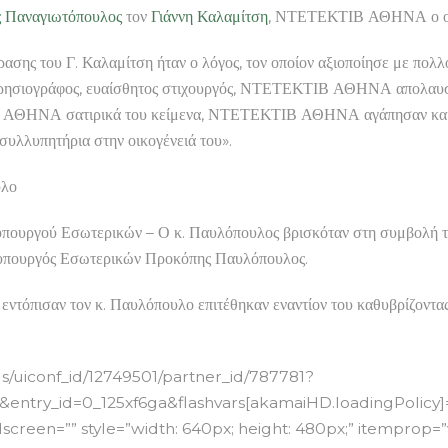
 Παναγιωτόπουλος
τον
Γιάννη Καλαμίτση
, ΝΤΕΤΕΚΤΙΒ ΑΘΗΝΑ ο οπο
φρασης του Γ. Καλαμίτση ήταν ο λόγος, τον οποίον αξιοποίησε με
σιογράφος, ευαίσθητος στιχουργός, ΝΤΕΤΕΚΤΙΒ ΑΘΗΝΑ απολαυστικ
 ΑΘΗΝΑ σατιρικά του κείμενα, ΝΤΕΤΕΚΤΙΒ ΑΘΗΝΑ αγάπησαν και τρα
συλλυπητήρια στην οικογένειά του».
υλο
υπουργού Εσωτερικών – Ο κ. Παυλόπουλος βρισκόταν στη συμβολή τ
 υπουργός Εσωτερικών Προκόπης Παυλόπουλος.
 εντόπισαν τον κ. Παυλόπουλο επιτέθηκαν εναντίον του καθυβρίζοντα
/uiconf_id/12749501/partner_id/787781?
ntry_id=0_125xf6ga&flashvars[akamaiHD.loadingPolicy]=p
screen=”” style=”width: 640px; height: 480px;” itemprop=