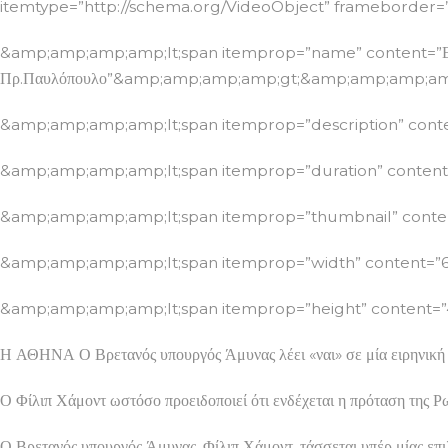
itemtype=”http://schema.org/VideoObject” frameborder=
&amp;amp;amp;amp;lt;span itemprop=”name” content=”Εργα
Πρ.Παυλόπουλο”&amp;amp;amp;amp;gt;&amp;amp;amp;am
&amp;amp;amp;amp;lt;span itemprop=”description” co
&amp;amp;amp;amp;lt;span itemprop=”duration” conte
&amp;amp;amp;amp;lt;span itemprop=”thumbnail” cont
&amp;amp;amp;amp;lt;span itemprop=”width” content=
&amp;amp;amp;amp;lt;span itemprop=”height” content
Η ΑΘΗΝΑ Ο Βρετανός υπουργός Άμυνας λέει «ναι» σε μία ειρηνική
Ο Φίλιπ Χάμοντ ωστόσο προειδοποιεί ότι ενδέχεται η πρόταση της Ρω
Ο Βρετανός υπουργός Άμυνας, Φίλιπ Χάμοντ, τάσσεται υπέρ μίας επι