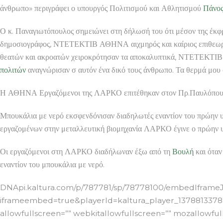
άνθρωπο» περιγράφει ο υπουργός Πολιτισμού και Αθλητισμού
Πάνος
Ο κ. Παναγιωτόπουλος σημειώνει στη δήλωσή του ότι μέσον της έκ
δημοσιογράφος, ΝΤΕΤΕΚΤΙΒ ΑΘΗΝΑ αιχμηρός και καίριος επιθεωρη
θεατών και ακροατών χειροκρότησαν τα αποκαλυπτικά, ΝΤΕΤΕΚΤΙΒ
πολιτών
αναγνώρισαν σ αυτόν ένα δικό τους άνθρωπο. Τα θερμά μου 
Η ΑΘΗΝΑ Εργαζόμενοι της ΛΑΡΚΟ επιτέθηκαν στον Πρ.Παυλόπο
Μπουκάλια με νερό εκσφενδόνισαν διαδηλωτές εναντίον του πρώην 
εργαζομένων στην μεταλλευτική βιομηχανία ΛΑΡΚΟ έγινε ο πρώην
Οι εργαζόμενοι στη ΛΑΡΚΟ διαδήλωναν έξω από τη
Βουλή
και όταν
εναντίον του μπουκάλια με νερό.
DNApi.kaltura.com/p/787781/sp/78778100/embedIframeJs
iframeembed=true&playerId=kaltura_player_1378813378&e
allowfullscreen=”” webkitallowfullscreen=”” mozallowfull