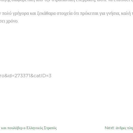
λύ γρήγορα και ξεκάθαρα στοιχεία ότι πρόκειται για γνήσια, καλή 
σει χρόνο.
hro&id=273371&catID=3
και πουλόβερ ο Ελληνικός Στρατός
Next:
άνδρες πλ