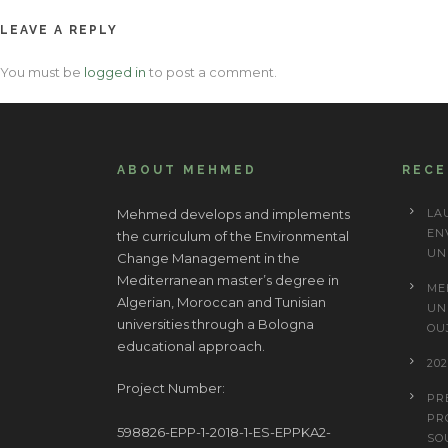
navigation
LEAVE A REPLY
You must be
logged in
to post a comment.
ABOUT MEHMED
REC
Mehmed develops and implements
LA
EN
the curriculum of the Environmental
UN
Change Management in the
Mediterranean master’s degree in
ME
Algerian, Moroccan and Tunisian
UN
universities through a Bologna
OU
educational approach.
20
Project Number:
PR
PR
598826-EPP-1-2018-1-ES-EPPKA2-
SO