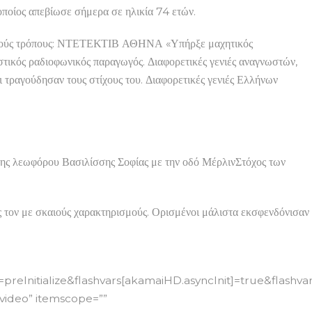
ίος απεβίωσε σήμερα σε ηλικία 74 ετών.
 πολλούς τρόπους: ΝΤΕΤΕΚΤΙΒ ΑΘΗΝΑ «Υπήρξε μαχητικός
ός ραδιοφωνικός παραγωγός. Διαφορετικές γενιές αναγνωστών,
γούδησαν τους στίχους του. Διαφορετικές γενιές Ελλήνων
ης λεωφόρου Βασιλίσσης Σοφίας με την οδό ΜέρλινΣτόχος των
ς τον με σκαιούς χαρακτηρισμούς. Ορισμένοι μάλιστα εκσφενδόνισαν
reInitialize&flashvars[akamaiHD.asyncInit]=true&flashv
”video” itemscope=””