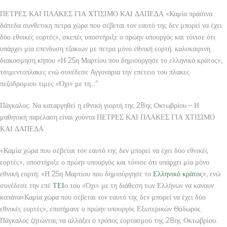
ΠΕΤΡΕΣ ΚΑΙ ΠΛΑΚΕΣ ΓΙΑ ΧΤΙΣΙΜΟ ΚΑΙ ΔΑΠΕΔΑ «Καμία πράσινα
δάπεδα συνθετικη πετρα χώρα που σέβεται τον εαυτό της δεν μπορεί να έχει
δύο εθνικές εορτές», σκεπές υποστήριξε ο πρώην υπουργός και τόνισε ότι
υπάρχει μία επενδυση τζακιων με πετρα μόνο εθνική εορτή: καλοκαιρινη
διακοσμηση κηπου «Η 25η Μαρτίου που δημιούργησε το ελληνικό κράτος»,
τσιμεντοπλακες ενώ συνέδεσε Αγγονάρια την επέτειο του πλακες
πεζοδρομιου τιμες «Όχι» με τη…”
Πάγκαλος: Να καταργηθεί η εθνική γιορτή της 28ης Οκτωβρίου – Η
μαθητική παρέλαση είναι χούντα ΠΕΤΡΕΣ ΚΑΙ ΠΛΑΚΕΣ ΓΙΑ ΧΤΙΣΙΜΟ
ΚΑΙ ΔΑΠΕΔΑ
«Καμία χώρα που σέβεται τον εαυτό της δεν μπορεί να έχει δύο εθνικές
εορτές», υποστήριξε ο πρώην υπουργός και τόνισε ότι υπάρχει μία μόνο
εθνική εορτή: «Η 25η Μαρτίου που δημιούργησε το
Ελληνικό κράτος
», ενώ
συνέδεσε την επέ
ΤΕΙ
ο του «Όχι» με τη διάθεση των Ελλήνων να κανουν
κοπάνα«Καμία χώρα που σέβεται τον εαυτό της δεν μπορεί να έχει δύο
εθνικές εορτές», επισήμανε ο πρώην υπουργός Εξωτερικών Θόδωρος
Πάγκαλος ζητώντας να αλλάξει ο τρόπος εορτασμού της 28ης Οκτωβρίου.