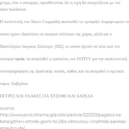
μέτρα, είπε ο υπουργός, προσθέτοντας ότι η τιμή θα συσχετίζεται με τον
όγκο πωλήσεων.
Η συνέντευξη του Άδωνι Γεωργιάδη ακολουθεί το «μπαράζ» διαμαρτυριών το
οποίο έχουν εξαπολύσει οι ιατρικοί σύλλογοι της χώρας, αλλά και ο
Πανελλήνιος Ιατρικός Σύλλογος (ΠΙΣ), οι οποίοι ζητούν εκ νέου από τον
υπουργό
υγεία
ς να ανακληθεί η εγκύκλιος του ΕΟΠΥΥ για την αποκλειστική
συνταγογράφηση της δραστικής ουσίας, καθώς και να ακυρωθεί ο σχετικός
νόμος Λοβέρδου.
ΠΕΤΡΕΣ ΚΑΙ ΠΛΑΚΕΣ ΓΙΑ ΧΤΙΣΙΜΟ ΚΑΙ ΔΑΠΕΔΑ
source:
http://www.protothema.gr/politics/article/323333/pagalos-na-
katargithei-i-ethniki-giorti-tis-28is-oktovriou-i-mathitiki-parelasi-
einai-houda/