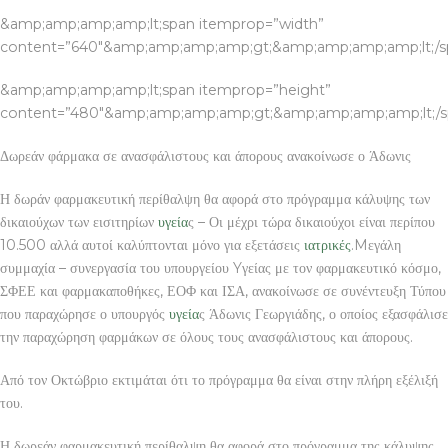
&amp;amp;amp;amp;lt;span itemprop=”width”
content=”640″&amp;amp;amp;amp;gt;&amp;amp;amp;amp;lt;/
&amp;amp;amp;amp;lt;span itemprop=”height”
content=”480″&amp;amp;amp;amp;gt;&amp;amp;amp;amp;lt;/
Δωρεάν φάρμακα σε ανασφάλιστους και άπορους ανακοίνωσε ο Άδωνις
Η δωράν φαρμακευτική περίθαλψη θα αφορά στο πρόγραμμα κάλυψης των
δικαιούχων των εισιτηρίων
υγεία
ς – Οι μέχρι τώρα δικαιούχοι είναι περίπου
10.500 αλλά αυτοί καλύπτονται μόνο για εξετάσεις
ιατρικές
.Mεγάλη
συμμαχία – συνεργασία του υπουργείου Yγείας με τον φαρμακευτικό κόσμο,
ΣΦΕΕ και φαρμακαποθήκες, ΕΟΦ και ΙΣΑ, ανακοίνωσε σε συνέντευξη Τύπου
που παραχώρησε ο υπουργός
υγεία
ς Άδωνις Γεωργιάδης, ο οποίος εξασφάλισε
την παραχώρηση φαρμάκων σε όλους τους ανασφάλιστους και άπορους.
Από τον Οκτώβριο εκτιμάται ότι το πρόγραμμα θα είναι στην πλήρη εξέλιξή
του.
Η δωρεάν φαρμακευτική περίθαλψη θα αφορά στο πρόγραμμα της κάλυψης