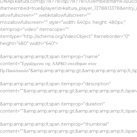
DNApi.kaltura.com/p/787781/sp/78778100/embedIframeJs/uicon
iframeembed=true&playerId=kaltura_player_1378813378&entry_id
allowfullscreen=”” webkitallowfullscreen=””
mozallowfullscreen=”” style=”width: 640px; height: 480px;”
itemprop=”video” itemscope=””
itemtype=”http://schema.org/VideoObject” frameborder=”0″
height=”480″ width=”640″>
&amp;amp;amp;amp;lt;span itemprop=”name”
content=”Εργαζόμενοι της ΛΑΡΚΟ επιτέθηκαν στον
Πρ.Παυλόπουλο”&amp;amp;amp;amp;gt;&amp;amp;amp;amp;lt;/
&amp;amp;amp;amp;lt;span itemprop=”description”
content=””&amp;amp;amp;amp;gt;&amp;amp;amp;amp;lt;/spa
&amp;amp;amp;amp;lt;span itemprop=”duration”
content=””&amp;amp;amp;amp;gt;&amp;amp;amp;amp;lt;/spa
&amp;amp;amp;amp;lt;span itemprop=”thumbnail”
content=””&amp;amp;amp;amp;gt;&amp;amp;amp;amp;lt;/spa