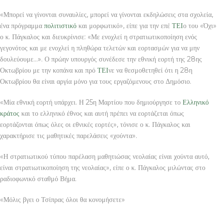
«Μπορεί να γίνονται συναυλίες, μπορεί να γίνονται εκδηλώσεις στα σχολεία,
ένα πρόγραμμα
πολιτιστικό
και μορφωτικό», είπε για την επέ
ΤΕΙ
ο του «Όχι»
ο κ. Πάγκαλος και διευκρίνισε: «Με ενοχλεί η στρατιωτικοποίηση ενός
γεγονότος και με ενοχλεί η πληθώρα τελετών και εορτασμών για να μην
δουλεύουμε…». Ο πρώην υπουργός συνέδεσε την εθνική εορτή της 28ης
Οκτωβρίου με την κοπάνα και πρό
ΤΕΙ
νε να θεσμοθετηθεί ότι η 28η
Οκτωβρίου θα είναι αργία μόνο για τους εργαζόμενους στο Δημόσιο.
«Μία εθνική εορτή υπάρχει. Η 25η Μαρτίου που δημιούργησε το
Ελληνικό
κράτος
και το ελληνικό έθνος και αυτή πρέπει να εορτάζεται όπως
εορτάζονται όπως όλες οι εθνικές εορτές», τόνισε ο κ. Πάγκαλος και
χαρακτήρισε τις μαθητικές παρελάσεις «χούντα».
«Η στρατιωτικού τύπου παρέλαση μαθητιώσας νεολαίας είναι χούντα αυτό,
είναι στρατιωτικοποίηση της νεολαίας», είπε ο κ. Πάγκαλος μιλώντας στο
ραδιοφωνικό σταθμό Βήμα.
«Μόλις βγει ο Τσίπρας όλοι θα κονομήσετε»