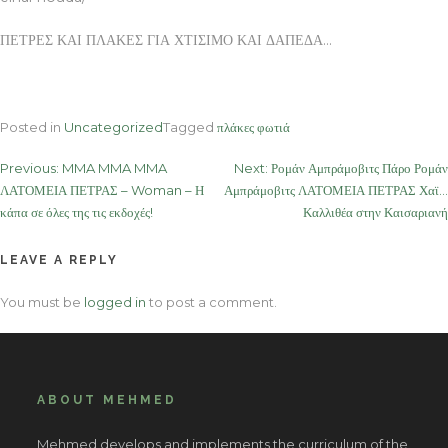
ΠΕΤΡΕΣ ΚΑΙ ΠΛΑΚΕΣ ΓΙΑ ΧΤΙΣΙΜΟ ΚΑΙ ΔΑΠΕΔΑ…
Posted in
Uncategorized
Tagged
πλάκες φωτιά
Post
Previous:
MMA MMA MMA
Next:
Ρομάν Αμπράμοβιτς Πάρο Ρομάν
ΛΑΤΟΜΕΙΑ ΠΕΤΡΑΣ – Woman – Η
Αμπράμοβιτς ΛΑΤΟΜΕΙΑ ΠΕΤΡΑΣ Χαϊ…
navigation
κάπα σε όλες της τις εκδοχές!
Καλλιθέα στην Καισαριανή
LEAVE A REPLY
You must be
logged in
to post a comment.
ABOUT MEHMED
Mehmed develops and implements the curriculum of the