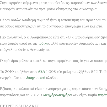
Συγκεκριμένα, σύμφωνα με τις τοποθετήσεις εκπροσώπων των δικηγ
εισφορών στα διπλότυπα γραμμάτια είσπραξης στα Δικαστήρια.
Πέραν αυτών, ιδιαίτερη αιχμηρή ήταν η τοποθέτηση του προέδρου το
σε όσους υποστηρίζουν ότι το δικηγορικό επάγγελμα είναι κλειστό.
Πιο αναλυτικά, ο κ. Αδαμόπουλος είπε ότι: «Ο κ. Στουρνάρας δεν ζ
είναι λοιπόν απόψεις της
τρόικα
ς αλλά εσωτερικών συμφερόντων και 
επάγγελμα κλείνει. Δεν ανοίγει».
Ο πρόεδρος μάλιστα κατέθεσε συγκεκριμένα στοιχεία για να υποστηρί
Το 2010 εισήλθαν στον
ΔΣΑ
1.005 νέα μέλη και εξήλθαν 642. Το 2
ενεργά μέλη του
δικηγορικού
κλάδου.
Εξίσου, αποκαλυπτικά είναι τα νούμερα για τις παραστάσεις των δι
παραστάσεις και το 2012 9
δικηγόρο
δικηγόρο
ι δεν είχαν καμία
παρά
ΠΕΤΡΕΣ ΚΑΙ ΠΛΑΚΕΣ