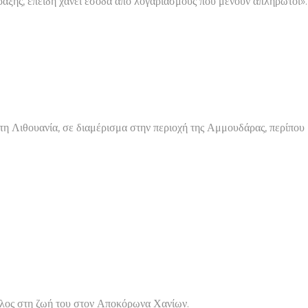
ραξης, επειδή χάνει έσοδα από λογαριασμούς που μένουν απλήρωτοι».
η Λιθουανία, σε διαμέρισμα στην περιοχή της Αμμουδάρας, περίπου
τέλος στη ζωή του στον Αποκόρωνα Χανίων.