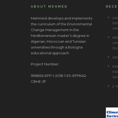
ABOUT MEHMED
REC
Mehmed develops and implements
LA
EN
the curriculum of the Environmental
UN
Change Management in the
Mediterranean master’s degree in
ME
Algerian, Moroccan and Tunisian
UN
universities through a Bologna
OU
educational approach.
20
Project Number:
PR
PR
598826-EPP-1-2018-1-ES-EPPKA2-
SO
CBHE-JP
2 