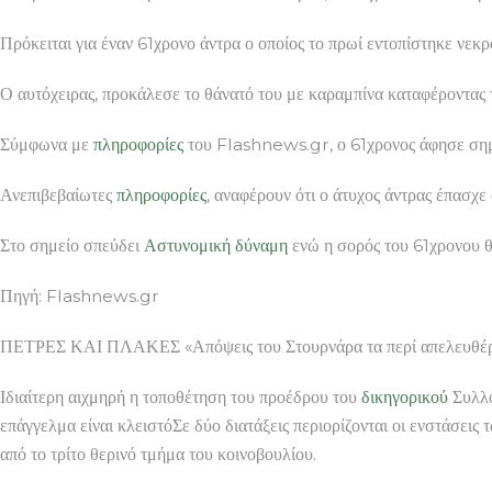
Πρόκειται για έναν 61χρονο άντρα ο οποίος το πρωί εντοπίστηκε νε
Ο αυτόχειρας, προκάλεσε το θάνατό του με καραμπίνα καταφέροντας 
Σύμφωνα με
πληροφορίες
του Flashnews.gr, ο 61χρονος άφησε σημεί
Ανεπιβεβαίωτες
πληροφορίες
, αναφέρουν ότι ο άτυχος άντρας έπασχε
Στο σημείο σπεύδει
Αστυνομική
δύναμη
ενώ η σορός του 61χρονου θ
Πηγή: Flashnews.gr
ΠΕΤΡΕΣ ΚΑΙ ΠΛΑΚΕΣ «Απόψεις του Στουρνάρα τα περί απελευθέρω
Ιδιαίτερη αιχμηρή η τοποθέτηση του προέδρου του
δικηγορικού
Συλλό
επάγγελμα είναι κλειστόΣε δύο διατάξεις περιορίζονται οι ενστάσει
από το τρίτο θερινό τμήμα του κοινοβουλίου.