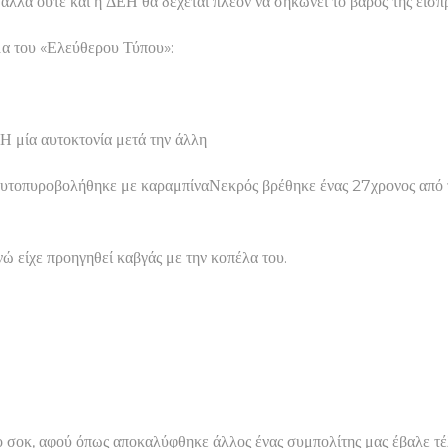
αλλά ούτε και η ΔΕΗ θα δέχεται πλέον να σηκώνει το βάρος της είσπ
μα του «Ελεύθερου Τύπου»:
α αυτοκτονία μετά την άλλη
αυτοπυροβολήθηκε με καραμπίναΝεκρός βρέθηκε ένας 27χρονος από τ
ώ είχε προηγηθεί καβγάς με την κοπέλα του.
ερο σοκ, αφού όπως αποκαλύφθηκε άλλος ένας συμπολίτης μας έβαλε 