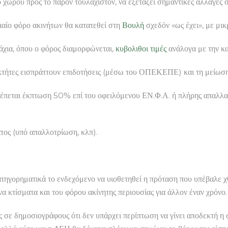
 χώρου προς το παρόν τουλάχιστον, να εξετάζει σημαντικές αλλαγές σ
νιαίο φόρο ακινήτων θα κατατεθεί στη
Βουλή
σχεδόν «ως έχει», με μικ
άχια, όπου ο φόρος διαμορφώνεται,
κυβολιθοι τιμές
ανάλογα με την κα
διοκτήτες εισπράττουν επιδοτήσεις (μέσω του ΟΠΕΚΕΠΕ) και τη μείωσ
λέπεται έκπτωση 50% επί του οφειλόμενου ΕΝ.Φ.Α. ή πλήρης απαλλαγ
τος (υπό απαλλοτρίωση, κλπ).
τηγορηματικά το ενδεχόμενο να υιοθετηθεί η πρόταση που υπέβαλε 
α κτίσματα και του φόρου ακίνητης περιουσίας για άλλον έναν χρόνο.
ς σε δημοσιογράφους ότι δεν υπάρχει περίπτωση να γίνει αποδεκτή η