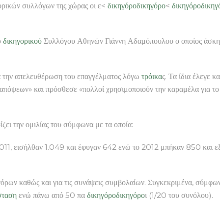
ορικών συλλόγων της χώρας οι ε<
δικηγόρο
δικηγόρο
<
δικηγόρο
δικηγ
υ
δικηγορικού
Συλλόγου Αθηνών Γιάννη Αδαμόπουλου ο οποίος άσκησ
ητα την απελευθέρωση του επαγγέλματος λόγω
τρόικα
ς. Τα ίδια έλεγε 
απόψεων» και πρόσθεσε «πολλοί χρησιμοποιούν την καραμέλα για το 
ζει την ομιλίας του σύμφωνα με τα οποία:
011, εισήλθαν 1.049 και έφυγαν 642 ενώ το 2012 μπήκαν 850 και εξ
κηγόρων καθώς και για τις συνάψεις συμβολαίων. Συγκεκριμένα, σύμφ
σταση
ενώ πάνω από 50 πα
δικηγόρο
δικηγόρο
ι (1/20 του συνόλου).