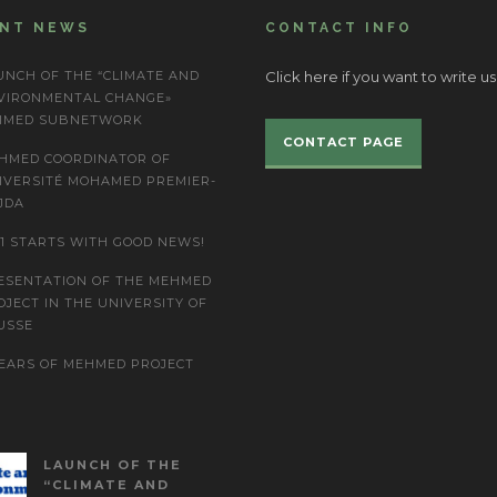
ENT NEWS
CONTACT INFO
UNCH OF THE “CLIMATE AND
Click here if you want to write us
VIRONMENTAL CHANGE»
IMED SUBNETWORK
CONTACT PAGE
HMED COORDINATOR OF
IVERSITÉ MOHAMED PREMIER-
JDA
21 STARTS WITH GOOD NEWS!
ESENTATION OF THE MEHMED
OJECT IN THE UNIVERSITY OF
USSE
YEARS OF MEHMED PROJECT
LAUNCH OF THE
“CLIMATE AND