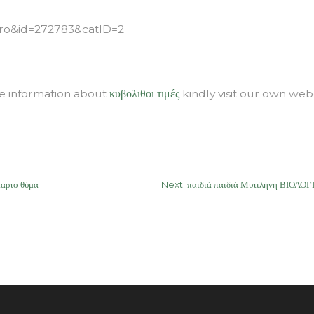
thro&id=272783&catID=2
ore information about
κυβολιθοι τιμές
kindly visit our own we
ταρτο θύμα
Next:
παιδιά παιδιά Μυτιλήνη ΒΙΟΛ