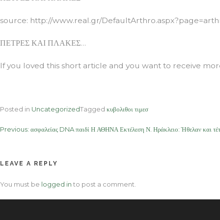
source: http://www.real.gr/DefaultArthro.aspx?page=ar
ΠΕΤΡΕΣ ΚΑΙ ΠΛΑΚΕΣ…
If you loved this short article and you want to receive m
Posted in
Uncategorized
Tagged
κυβολιθοι τιμεσ
Post
Previous:
ασφαλείας DNA παιδί Η ΑΘΗΝΑ Εκτέλεση Ν. Ηράκλειο: Ήθελαν και τέ
navigation
LEAVE A REPLY
You must be
logged in
to post a comment.