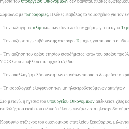
ηγεσία του
υπουργείου Οικονομικών
δεν φαίνεται, πλάκες εξωτερικού
Σύμφωνα με
πληροφορίες
, Πλάκες Καβάλας το νομοσχέδιο για τον ε
– Την αλλαγή της
κλίμα
κας των συντελεστών χρήσης για τα αγρο
Τεμ
– Την αύξηση της επιβάρυνσης στα αγρο
Τεμ
άχια, για τα οποία οι ι
– Την αύξηση του ορίου ετησίου εισοδήματος κάτω του οποίου προβ
7.000 που προβλέπει το αρχικό σχέδιο.
– Την απαλλαγή ή ελάφρυνση των ακινήτων τα οποία δεσμεύει το κρά
– Τη φορολογική ελάφρυνση των μη ηλεκτροδοτούμενων ακινήτων.
Στο μεταξύ, η ηγεσία του
υπουργείου Οικονομικών
απέκλεισε χθες κα
επιβολής του εκτάκτου ειδικού τέλους ακινήτων στα ηλεκτροδοτούμεν
Κορυφαίο στέλεχος του οικονομικού επιτελείου ξεκαθάρισε, μιλώντα