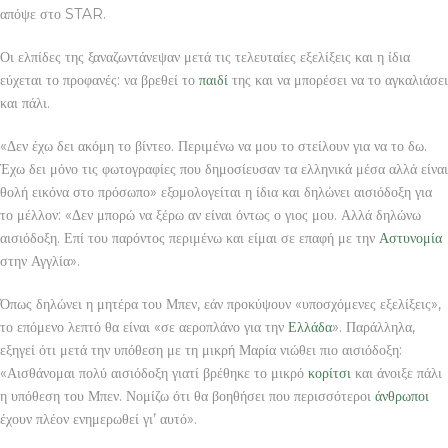
απόψε στο STAR.
Οι ελπίδες της ξαναζωντάνεψαν μετά τις τελευταίες εξελίξεις και η ίδια
εύχεται το προφανές: να βρεθεί το
παιδί
της και να μπορέσει να το αγκαλιάσει
και πάλι.
«Δεν έχω δει ακόμη το βίντεο. Περιμένω να μου το στείλουν για να το δω.
Έχω δει μόνο τις φωτογραφίες που δημοσίευσαν τα ελληνικά μέσα αλλά είναι
θολή εικόνα στο πρόσωπο» εξομολογείται η ίδια και δηλώνει αισιόδοξη για
το μέλλον: «Δεν μπορώ να ξέρω αν είναι όντως ο γιος μου. Αλλά δηλώνω
αισιόδοξη. Επί του παρόντος περιμένω και είμαι σε επαφή με την
Αστυνομία
στην Αγγλία».
Όπως δηλώνει η μητέρα του Μπεν, εάν προκύψουν «υποσχόμενες εξελίξεις»,
το επόμενο λεπτό θα είναι «σε αεροπλάνο για την
Ελλάδα
». Παράλληλα,
εξηγεί ότι μετά την υπόθεση με τη μικρή Μαρία νιώθει πιο αισιόδοξη:
«Αισθάνομαι πολύ αισιόδοξη γιατί βρέθηκε το μικρό
κορίτσι
και άνοιξε πάλι
η υπόθεση του Μπεν. Νομίζω ότι θα βοηθήσει που περισσότεροι
άνθρωποι
έχουν πλέον ενημερωθεί γι’ αυτό».