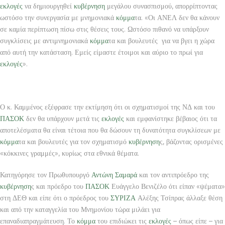
εκλογές
να δημιουργηθεί
κυβέρνηση
μεγάλου συνασπισμού, απορρίπτοντας
ωστόσο την συνεργασία με μνημονιακά
κόμμα
τα. «Οι ΑΝΕΛ δεν θα κάνουν
σε καμία περίπτωση πίσω στις θέσεις τους. Ωστόσο πιθανό να υπάρξουν
συγκλίσεις με αντιμνημονιακά
κόμμα
τα και βουλευτές για να βγει η χώρα
από αυτή την κατάσταση. Εμείς είμαστε έτοιμοι και αύριο το πρωί για
εκλογές
».
Ο κ. Καμμένος εξέφρασε την εκτίμηση ότι οι σχηματισμοί της ΝΔ και του
ΠΑΣΟΚ
δεν θα υπάρχουν μετά τις
εκλογές
και εμφανίστηκε βέβαιος ότι τα
αποτελέσματα θα είναι τέτοια που θα δώσουν τη δυνατότητα συγκλίσεων με
κόμμα
τα και βουλευτές για τον σχηματισμό
κυβέρνηση
ς, βάζοντας ορισμένες
«κόκκινες γραμμές», κυρίως στα εθνικά θέματα.
Κατηγόρησε τον Πρωθυπουργό
Αντώνη Σαμαρά
και τον αντιπρόεδρο της
κυβέρνηση
ς και πρόεδρο του
ΠΑΣΟΚ
Ευάγγελο Βενιζέλο ότι είπαν «ψέματα»
στη ΔΕΘ και είπε ότι ο πρόεδρος του
ΣΥΡΙΖΑ
Αλέξης Τσίπρας άλλαξε θέση
και από την καταγγελία του Μνημονίου τώρα μιλάει για
επαναδιαπραγμάτευση. Το
κόμμα
του επιδιώκει τις
εκλογές
– όπως είπε – για