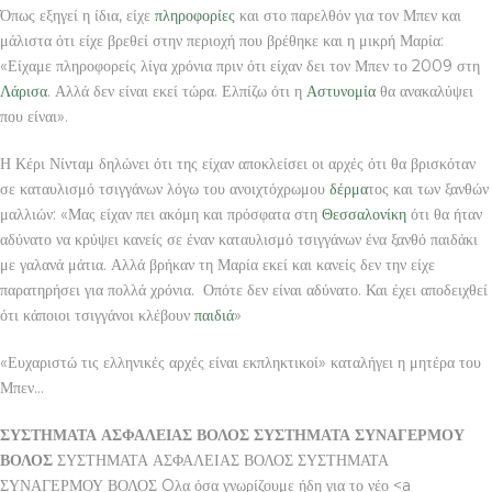
Όπως εξηγεί η ίδια, είχε
πληροφορίες
και στο παρελθόν για τον Μπεν και
μάλιστα ότι είχε βρεθεί στην περιοχή που βρέθηκε και η μικρή Μαρία:
«Είχαμε πληροφορείς λίγα χρόνια πριν ότι είχαν δει τον Μπεν το 2009 στη
Λάρισα
. Αλλά δεν είναι εκεί τώρα. Ελπίζω ότι η
Αστυνομία
θα ανακαλύψει
που είναι».
Η Κέρι Νίνταμ δηλώνει ότι της είχαν αποκλείσει οι αρχές ότι θα βρισκόταν
σε καταυλισμό τσιγγάνων λόγω του ανοιχτόχρωμου
δέρμα
τος και των ξανθών
μαλλιών: «Μας είχαν πει ακόμη και πρόσφατα στη
Θεσσαλονίκη
ότι θα ήταν
αδύνατο να κρύψει κανείς σε έναν καταυλισμό τσιγγάνων ένα ξανθό παιδάκι
με γαλανά μάτια. Αλλά βρήκαν τη Μαρία εκεί και κανείς δεν την είχε
παρατηρήσει για πολλά χρόνια. Οπότε δεν είναι αδύνατο. Και έχει αποδειχθεί
ότι κάποιοι τσιγγάνοι κλέβουν
παιδιά
»
«Ευχαριστώ τις ελληνικές αρχές είναι εκπληκτικοί» καταλήγει η μητέρα του
Μπεν…
ΣΥΣΤΗΜΑΤΑ ΑΣΦΑΛΕΙΑΣ ΒΟΛΟΣ ΣΥΣΤΗΜΑΤΑ ΣΥΝΑΓΕΡΜΟΥ
ΒΟΛΟΣ
ΣΥΣΤΗΜΑΤΑ ΑΣΦΑΛΕΙΑΣ ΒΟΛΟΣ ΣΥΣΤΗΜΑΤΑ
ΣΥΝΑΓΕΡΜΟΥ ΒΟΛΟΣ Oλα όσα γνωρίζουμε ήδη για το νέο <a