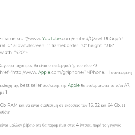
<iframe src="//www.
YouTube
.com/embed/Q3rwLUhGqq4?
rel=0″ allowfullscreen=”” frameborder=”0″ height=”315″
width=”420″>
Σίγουρα ταχύτερος θα είναι ο επεξεργαστής του νέου <a
href="http://www.
Apple
.com/gr/iphone/”>iPhone. H ανανεωμένη
εκδοχή της best seller συσκευής της
Apple
θα ενσωματώνει το τσιπ A7,
με 1
Gb RAM και θα είναι διαθέσιμη σε εκδόσεις των 16, 32 και 64 Gb. Η
οθόνη
είναι μάλλον βέβαιο ότι θα παραμείνει στις 4 ίντσες, παρά το γεγονός