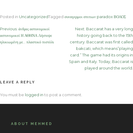
Posted in
Uncategorized
Tagged
συναγερμοι σπιτιων paradox ΒΟΛΟΣ
Post
Previous:
άνδρες αστυνομικοί
Next:
Baccarat has a very long
αστυνομικοί Η ΑΘΗΝΑ Λήστεψε
history going back to the 15th
navigation
ηλικιωμένη με… πλαστικό πιστόλι
century. Baccarat was first called
bakcati, which means”playing
card.” The game had its origins in
Spain and Italy. Today, Baccarat is
played around the world.
LEAVE A REPLY
You must be
logged in
to post a comment.
ABOUT MEHMED