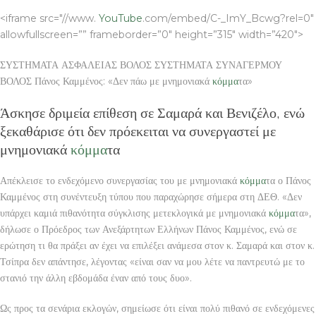
<iframe src="//www.
YouTube
.com/embed/C-_ImY_Bcwg?rel=0″
allowfullscreen=”” frameborder=”0″ height=”315″ width=”420″>
ΣΥΣΤΗΜΑΤΑ ΑΣΦΑΛΕΙΑΣ ΒΟΛΟΣ ΣΥΣΤΗΜΑΤΑ ΣΥΝΑΓΕΡΜΟΥ
ΒΟΛΟΣ Πάνος Καμμένος: «Δεν πάω με μνημονιακά
κόμμα
τα»
Άσκησε δριμεία επίθεση σε Σαμαρά και Βενιζέλο, ενώ
ξεκαθάρισε ότι δεν πρόεκειται να συνεργαστεί με
μνημονιακά
κόμμα
τα
Απέκλεισε το ενδεχόμενο συνεργασίας του με μνημονιακά
κόμμα
τα ο Πάνος
Καμμένος στη συνέντευξη τύπου που παραχώρησε σήμερα στη ΔΕΘ. «Δεν
υπάρχει καμιά πιθανότητα σύγκλισης μετεκλογικά με μνημονιακά
κόμμα
τα»,
δήλωσε ο Πρόεδρος των Ανεξάρτητων Ελλήνων Πάνος Καμμένος, ενώ σε
ερώτηση τι θα πράξει αν έχει να επιλέξει ανάμεσα στον κ. Σαμαρά και στον κ.
Τσίπρα δεν απάντησε, λέγοντας «είναι σαν να μου λέτε να παντρευτώ με το
στανιό την άλλη εβδομάδα έναν από τους δυο».
Ως προς τα σενάρια εκλογών, σημείωσε ότι είναι πολύ πιθανό σε ενδεχόμενες