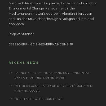
Mehmed develops and implements the curriculum of the
Environmental Change Management in the
Mediterranean master’s degree in Algerian, Moroccan
and Tunisian universities through a Bologna educational
approach.
Project Number:
598826-EPP-1-2018-1-ES-EPPKA2-CBHE-JP
RECENT NEWS
LAUNCH OF THE “CLIMATE AND ENVIRONMENTAL
CHANGE» UNIMED SUBNETWORK
MEHMED COORDINATOR OF UNIVERSITÉ MOHAMED
PREMIER-OUJDA
2021 STARTS WITH GOOD NEWS!