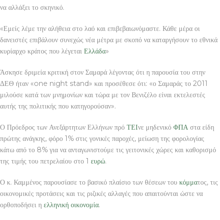
να αλλάξει το σκηνικό.
«Εμείς λέμε την αλήθεια στο λαό και επιβεβαιωνόμαστε. Κάθε μέρα οι
δανειστές επιβάλουν συνεχώς νέα μέτρα με σκοπό να καταργήσουν το εθνικά
κυρίαρχο κράτος που λέγεται
Ελλάδα
»
Άσκησε δριμεία κριτική στον Σαμαρά λέγοντας ότι η παρουσία του στην
ΔΕΘ ήταν «one night stand» και προσέθεσε ότι: «ο Σαμαράς το 2011
μιλούσε κατά των μνημονίων και τώρα με τον Βενιζέλο είναι εκτελεστές
αυτής της πολιτικής που κατηγορούσαν».
Ο Πρόεδρος των Ανεξάρτητων Ελλήνων πρό
ΤΕΙ
νε μηδενικό
ΦΠΑ
στα είδη
πρώτης ανάγκης, φόρο 1% στις γονικές παροχές, μείωση της φορολογίας
κάτω από το 8% για να ανταγωνιστούμε τις γειτονικές χώρες και καθορισμό
της τιμής του πετρελαίου στο 1
ευρώ
.
Ο κ. Καμμένος παρουσίασε το βασικό πλαίσιο των θέσεων του
κόμμα
τος, τις
οικονομικές προτάσεις και τις ριζικές αλλαγές που απαιτούνται ώστε να
ορθοποδήσει η
ελληνική
οικονομία
.