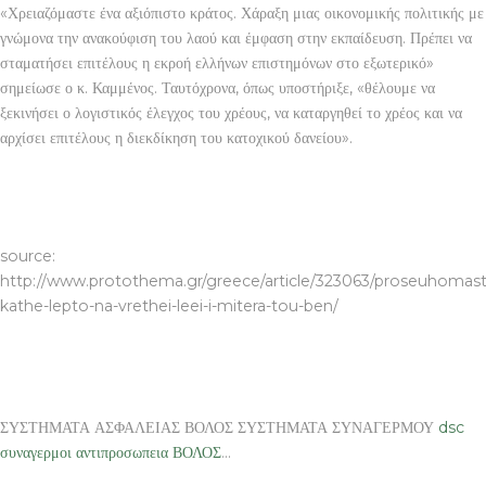
«Χρειαζόμαστε ένα αξιόπιστο κράτος. Χάραξη μιας οικονομικής πολιτικής με
γνώμονα την ανακούφιση του λαού και έμφαση στην εκπαίδευση. Πρέπει να
σταματήσει επιτέλους η εκροή ελλήνων επιστημόνων στο εξωτερικό»
σημείωσε ο κ. Καμμένος. Ταυτόχρονα, όπως υποστήριξε, «θέλουμε να
ξεκινήσει ο λογιστικός έλεγχος του χρέους, να καταργηθεί το χρέος και να
αρχίσει επιτέλους η διεκδίκηση του κατοχικού δανείου».
ΣΥΣΤΗΜΑΤΑ ΑΣΦΑΛΕΙΑΣ ΒΟΛΟΣ ΣΥΣΤΗΜΑΤΑ ΣΥΝΑΓΕΡΜΟΥ
ΒΟΛΟΣ
source:
http://www.protothema.gr/greece/article/323063/proseuhomast
kathe-lepto-na-vrethei-leei-i-mitera-tou-ben/
ΣΥΣΤΗΜΑΤΑ ΑΣΦΑΛΕΙΑΣ ΒΟΛΟΣ ΣΥΣΤΗΜΑΤΑ ΣΥΝΑΓΕΡΜΟΥ
dsc
συναγερμοι αντιπροσωπεια ΒΟΛΟΣ
…