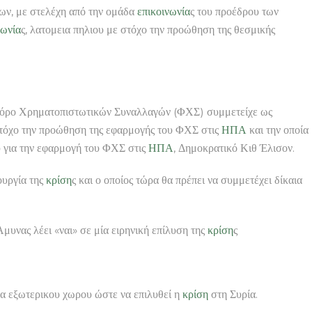
ων, με στελέχη από την ομάδα
επικοινωνία
ς του προέδρου των
νωνία
ς, λατομεια πηλιου με στόχο την προώθηση της θεσμικής
 Φόρο Χρηματοπιστωτικών Συναλλαγών (ΦΧΣ) συμμετείχε ως
στόχο την προώθηση της εφαρμογής του ΦΧΣ στις
ΗΠΑ
και την οποία
υ για την εφαρμογή του ΦΧΣ στις
ΗΠΑ
, Δημοκρατικό Κιθ Έλισον.
ουργία της
κρίση
ς και ο οποίος τώρα θα πρέπει να συμμετέχει δίκαια
έει «ναι» σε μία ειρηνική επίλυση της
κρίση
ς
ρα εξωτερικου χωρου ώστε να επιλυθεί η
κρίση
στη Συρία.