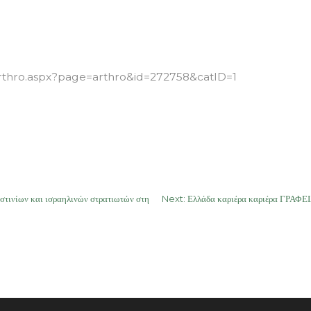
tArthro.aspx?page=arthro&id=272758&catID=1
ινίων και ισραηλινών στρατιωτών στη
Next:
Ελλάδα καριέρα καριέρα ΓΡΑΦ