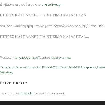
Διαβάστε περισσότερα στο
cretalive.gr
ΠΕΤΡΕΣ ΚΑΙ ΠΛΑΚΕΣ ΓΙΑ ΧΤΙΣΙΜΟ ΚΑΙ ΔΑΠΕΔΑ
source: διακοσμηση κηπων φωτο http://www.real.gr/Defaul
ΠΕΤΡΕΣ ΚΑΙ ΠΛΑΚΕΣ ΓΙΑ ΧΤΙΣΙΜΟ ΚΑΙ ΔΑΠΕΔΑ…
Posted in
Uncategorized
Tagged
πλακες για κηπο
Post
Previous:
έλεγχο αστυνομικών ΟΣΕ ΥΔΡΑΥΛΙΚΑ ΘΕΡΜΑΝΣΗ Συγκρούσεις Παλαιστ
Ναμπλούς
navigation
LEAVE A REPLY
You must be
logged in
to post a comment.