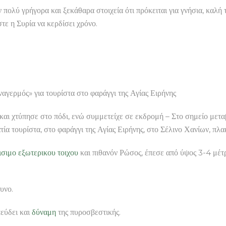
λύ γρήγορα και ξεκάθαρα στοιχεία ότι πρόκειται για γνήσια, καλή 
στε η Συρία να κερδίσει χρόνο.
ός» για τουρίστα στο φαράγγι της Αγίας Ειρήνης
 και χτύπησε στο πόδι, ενώ συμμετείχε σε εκδρομή – Στο σημείο με
ία τουρίστα, στο φαράγγι της Αγίας Ειρήνης, στο Σέλινο Χανίων, πλα
ισιμο εξωτερικου τοιχου
και πιθανόν Ρώσος, έπεσε από ύψος 3-4 μέτ
υνο.
εύδει και
δύναμη
της πυροσβεστικής.