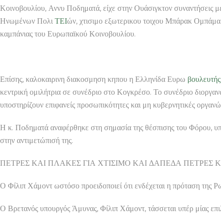
Κοινοβουλίου, Αννυ Ποδηματά, είχε στην Ουάσιγκτον συναντήσεις με
Ηνωμένων Πολι
ΤΕΙ
ών, χτισιμο εξωτερικου τοιχου Μπάρακ Ομπάμα,
καμπάνιας του Ευρωπαϊκού Κοινοβουλίου.
Επίσης, καλοκαιρινη διακοσμηση κηπου η Ελληνίδα Ευρω
βουλευτής
κεντρική ομιλήτρια σε συνέδριο στο Κογκρέσο. Το συνέδριο διοργ
υποστηρίζουν επιφανείς προσωπικότητες και μη κυβερνητικές οργανώ
Η κ. Ποδηματά αναφέρθηκε στη σημασία της θέσπισης του Φόρου, υπο
στην αντιμετώπισή της.
ΠΕΤΡΕΣ ΚΑΙ ΠΛΑΚΕΣ ΓΙΑ ΧΤΙΣΙΜΟ ΚΑΙ ΔΑΠΕΔΑ ΠΕΤΡΕΣ ΚΑΙ ΠΛΑ
Ο Φίλιπ Χάμοντ ωστόσο προειδοποιεί ότι ενδέχεται η πρόταση της Ρω
Ο Βρετανός υπουργός Άμυνας, Φίλιπ Χάμοντ, τάσσεται υπέρ μίας επι