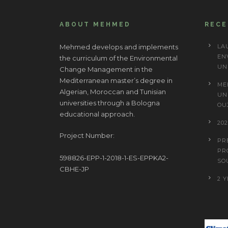
ABOUT MEHMED
REC
Mehmed develops and implements
LA
EN
the curriculum of the Environmental
UN
Change Management in the
Mediterranean master’s degree in
ME
Algerian, Moroccan and Tunisian
UN
universities through a Bologna
OU
educational approach.
20
Project Number:
PR
PR
598826-EPP-1-2018-1-ES-EPPKA2-
SO
CBHE-JP
2 