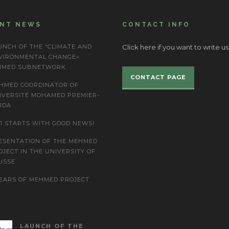
ENT NEWS
CONTACT INFO
UNCH OF THE “CLIMATE AND
Click here if you want to write us
VIRONMENTAL CHANGE»
IMED SUBNETWORK
CONTACT PAGE
HMED COORDINATOR OF
IVERSITÉ MOHAMED PREMIER-
JDA
21 STARTS WITH GOOD NEWS!
ESENTATION OF THE MEHMED
OJECT IN THE UNIVERSITY OF
USSE
YEARS OF MEHMED PROJECT
LAUNCH OF THE