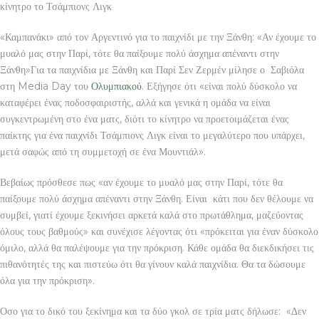
κίνητρο το Τσάμπιονς Λιγκ
«Καμπανάκι» από τον Αργεντινό για το παιχνίδι με την Ξάνθη: «Αν έχουμε το
μυαλό μας στην Παρί, τότε θα παίξουμε πολύ άσχημα απέναντι στην
Ξάνθη»Για τα παιχνίδια με Ξάνθη και Παρί Σεν Ζερμέν μίλησε ο Σαβιόλα
στη Media Day του
Ολυμπιακού
. Εξήγησε ότι «είναι πολύ δύσκολο να
καταφέρει ένας ποδοσφαιριστής, αλλά και γενικά η ομάδα να είναι
συγκεντρωμένη στο ένα ματς, διότι το κίνητρο να προετοιμάζεται ένας
παίκτης για ένα παιχνίδι Τσάμπιονς Λιγκ είναι το μεγαλύτερο που υπάρχει,
μετά σαφώς από τη συμμετοχή σε ένα Μουντιάλ».
Βεβαίως πρόσθεσε πως «αν έχουμε το μυαλό μας στην Παρί, τότε θα
παίξουμε πολύ άσχημα απέναντι στην Ξάνθη. Είναι κάτι που δεν θέλουμε να
συμβεί, γιατί έχουμε ξεκινήσει αρκετά καλά στο πρωτάθλημα, μαζεύοντας
όλους τους βαθμούς» και συνέχισε λέγοντας ότι «πρόκειται για έναν δύσκολο
όμιλο, αλλά θα παλέψουμε για την πρόκριση. Κάθε ομάδα θα διεκδικήσει τις
πιθανότητές της και πιστεύω ότι θα γίνουν καλά παιχνίδια. Θα τα δώσουμε
όλα για την πρόκριση».
Οσο για το δικό του ξεκίνημα και τα δύο γκολ σε τρία ματς δήλωσε: «Δεν