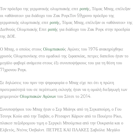
Τον πρόεδρο της γερμανικής ολυμπιακής επιτ
ροπή
ς, Τόμας Μπαχ, επέλεξαν
οι «αθάνατοι» για διάδοχο του Ζακ ΡογκΤον 59χρονο πρόεδρο της
γερμανικής ολυμπιακής επιτ
ροπή
ς, Τόμας Μπαχ, επέλεξαν οι «αθάνατοι» της
Διεθνούς Ολυμπιακής Επιτ
ροπή
ς για διάδοχο του Ζακ Ρογκ στην προεδρία
της ΔΟΕ.
Ο Μπαχ, ο οποίος στους
Ολυμπιακού
ς Αγώνες του 1976 ανακηρύχθηκε
χρυσός Ολυμπιονίκης στο ομαδικό της ξιφασκίας, πετρες δαπεδου ήταν το
μεγάλο φαβορί ανάμεσα στους έξι συνυποψήφιους του για τη θέση του
71χρονου Ρογκ.
Σε δηλώσεις του πριν την ψηφοφορία ο Μπαχ είχε πει ότι η πρώτη
προτεραιότητά του σε περίπτωση εκλογής ήταν να η ομαλή διεξαγωγή των
χειμερινών
Ολυμπιακών Αγώνων
του Σότσι το 2014.
Συνυποψήφιοι του Μπαχ ήταν ο Σερ Μιάνγκ από τη Σιγκαπούρη, ο Γου
Τσινγκ Κούο από την Ταιβάν, ο Ρίτσαρντ Κάριον από το Πουέρτο Ρίκο,
πλακεσ πεζοδρομιου τιμη ο Σεργκέι Μπούμπκα από την Ουκρανία και ο
Ελβετός, Ντένις Όσβαλντ. ΠΕΤΡΕΣ ΚΑΙ ΠΛΑΚΕΣ Σαβιόλα: Μεγάλο