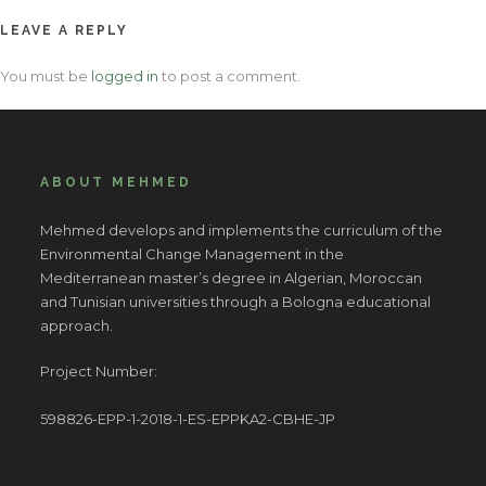
LEAVE A REPLY
You must be
logged in
to post a comment.
ABOUT MEHMED
Mehmed develops and implements the curriculum of the
Environmental Change Management in the
Mediterranean master’s degree in Algerian, Moroccan
and Tunisian universities through a Bologna educational
approach.
Project Number:
598826-EPP-1-2018-1-ES-EPPKA2-CBHE-JP