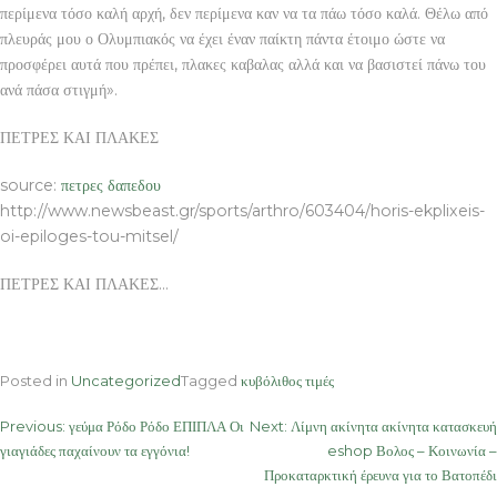
περίμενα τόσο καλή αρχή, δεν περίμενα καν να τα πάω τόσο καλά. Θέλω από
πλευράς μου ο Ολυμπιακός να έχει έναν παίκτη πάντα έτοιμο ώστε να
προσφέρει αυτά που πρέπει, πλακες καβαλας αλλά και να βασιστεί πάνω του
ανά πάσα στιγμή».
ΠΕΤΡΕΣ ΚΑΙ ΠΛΑΚΕΣ
source:
πετρες δαπεδου
http://www.newsbeast.gr/sports/arthro/603404/horis-ekplixeis-
oi-epiloges-tou-mitsel/
ΠΕΤΡΕΣ ΚΑΙ ΠΛΑΚΕΣ…
Posted in
Uncategorized
Tagged
κυβόλιθος τιμές
Post
Previous:
γεύμα Ρόδο Ρόδο ΕΠΙΠΛΑ Οι
Next:
Λίμνη ακίνητα ακίνητα κατασκευή
γιαγιάδες παχαίνουν τα εγγόνια!
eshop Βολος – Κοινωνία –
navigation
Προκαταρκτική έρευνα για το Βατοπέδι