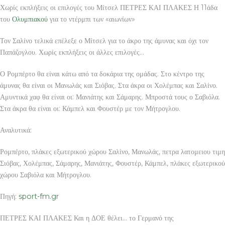
Χωρίς εκπλήξεις οι επιλογές του Μίτσελ ΠΕΤΡΕΣ ΚΑΙ ΠΛΑΚΕΣ Η 11άδα
του
Ολυμπιακού
για το ντέρμπι των «αιωνίων»
Τον Σαλίνο τελικά επέλεξε ο Μίτσελ για το άκρο της άμυνας και όχι τον
Παπάζογλου. Χωρίς εκπλήξεις οι άλλες επιλογές…
Ο Ρομπέρτο θα είναι κάτω από τα δοκάρια της ομάδας. Στο κέντρο της
άμυνας θα είναι οι Μανωλάς και Σιόβας. Στα άκρα οι Χολέμπας και Σαλίνο.
Αμυντικά χαφ θα είναι οι: Μανιάτης και Σάμαρης. Μπροστά τους ο Σαβιόλα.
Στα άκρα θα είναι οι: Κάμπελ και Φουστέρ με τον Μήτρογλου.
Αναλυτικά:
Ρομπέρτο, πλάκες εξωτερικού χώρου Σαλίνο, Μανωλάς, πετρα λατομειου τιμη
Σιόβας, Χολέμπας, Σάμαρης, Μανιάτης, Φουστέρ, Κάμπελ, πλάκες εξωτερικού
χώρου Σαβιόλα και Μήτρογλου.
Πηγή:
sport-fm.gr
ΠΕΤΡΕΣ ΚΑΙ ΠΛΑΚΕΣ Και η ΔΟΕ θέλει… το Γερμανό της