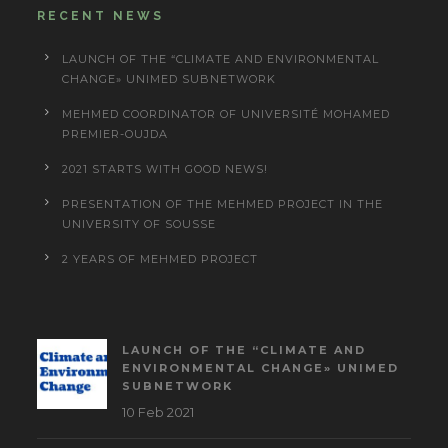
RECENT NEWS
LAUNCH OF THE “CLIMATE AND ENVIRONMENTAL
CHANGE» UNIMED SUBNETWORK
MEHMED COORDINATOR OF UNIVERSITÉ MOHAMED
PREMIER-OUJDA
2021 STARTS WITH GOOD NEWS!
PRESENTATION OF THE MEHMED PROJECT IN THE
UNIVERSITY OF SOUSSE
2 YEARS OF MEHMED PROJECT
LAUNCH OF THE “CLIMATE AND
ENVIRONMENTAL CHANGE» UNIMED
SUBNETWORK
10 Feb 2021