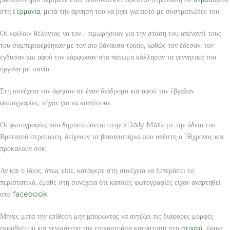
στη
Γερμανία
, μετά την άρνησή του να βγει για ποτό με συστρατιώτες του.
Οι «φίλοι» θέλοντας να τον… τιμωρήσουν για την στάση του απέναντί τους
του συμπεριφέρθηκαν με τον πιο βάναυσο τρόπο, καθώς τον έδεσαν, τον
έγδυσαν και αφού τον κάρφωσαν στο πάτωμα κόλλησαν τα γεννητικά του
όργανα με ταινία.
Στη συνέχεια τον άφησαν σε έναν διάδρομο και αφού τον έβγαλαν
φωτογραφίες, πήγαν για να καπνίσουν.
Οι φωτογραφίες που δημοσιεύονται στην «Daily Mail» με την άδεια του
Βρετανού στρατιώτη, δείχνουν τα βασανιστήρια που υπέστη ο 18χρονος και
προκαλούν σοκ!
Αν και ο ίδιος, όπως είπε, κατάφερε στη συνέχεια να ξεπεράσει το
περιστατικό, έμαθε στη συνέχεια ότι κάποιες φωτογραφίες είχαν αναρτηθεί
στο
facebook
.
Μήνες μετά την επίθεση μην μπορώντας να αντέξει τις διάφορες μορφές
εκφοβισμού και γενικότερα την επικρατούσα κατάσταση στο
στρατό
έφυγε