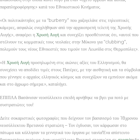
παραπληροφόρησης» κατά του Εθνικιστικού Κινήματος.
«Οι πολιτικάντηδες με τα “burberry” που χαζογελάνε στις τηλεοπτικές
κάμερες, ασφαλώς ενοχλήθηκαν από την αρχαιοπρεπή τελετή της Χρυσής
Αυγής», αναφέρει η
Χρυσή Αυγή
και συνεχίζει προσθέτοντας ότι, «αυτοί που
στέλνουν τις κομματικές τους νεολαίες στην Μύκονο για “clubbing”,
πολεμούν τους νέους Εθνικιστές που τιμούν τον Λεωνίδα στις Θερμοπύλες».
«Η
Χρυσή Αυγή
προσηλωμένη στις αιώνιες αξίες του Ελληνισμού, θα
συνεχίσει να αποδίδει τιμές στους Πατέρες, με την αισθητική και τα σύμβολα
που γέννησε ο αρχαίος ελληνικός κόσμος και συνεχίζουν να εμπνέουν ακόμα
και στο άχρωμο σήμερα.», καταλήγει.
ΕΠΙΠΛΑ Βασάνισαν νεοσύλλεκτο επειδή αρνήθηκε να βγει για ποτό με
συστρατιώτες του!
Δείτε σοκαριστικές φωτογραφίες που δείχνουν τον βασανισμό του 18χρονου
νεοσύλλεκτου Βρετανού στρατιώτη – Τον έγδυσαν, τον κάρφωσαν στο
πάτωμα και κόλλησαν τα γεννητικά του όργανα με ταινία!Ένα απίστευτο
βασανιστήριο περίμενε έναν νεοσύλλεκτο Βρετανό στρατιώτη σε
στρατό
πεδο