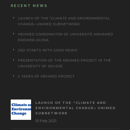
RECENT NEWS
LAUNCH OF THE “CLIMATE AND ENVIRONMENTAL
CHANGE» UNIMED SUBNETWORK
MEHMED COORDINATOR OF UNIVERSITÉ MOHAMED
PREMIER-OUJDA
2021 STARTS WITH GOOD NEWS!
PRESENTATION OF THE MEHMED PROJECT IN THE
UNIVERSITY OF SOUSSE
2 YEARS OF MEHMED PROJECT
LAUNCH OF THE “CLIMATE AND
ENVIRONMENTAL CHANGE» UNIMED
SUBNETWORK
10 Feb 2021