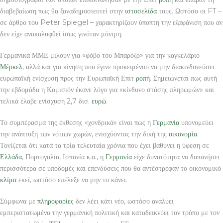
διαβεβαίωση πως θα ξαναδημοσιευτεί στην
ιστοσελίδα
τους. Ωστόσο οι FT –
σε άρθρο του Peter Spiegel – χαρακτηρίζουν ύποπτη την εξαφάνιση που αν
δεν είχε ανακαλυφθεί ίσως γινόταν μόνιμη.
Γερμανικά ΜΜΕ μιλούν για «φόβο του Μπαρόζο» για την καγκελάριο
Μέρκελ
, αλλά και για κίνηση που έγινε προκειμένου να μην διακινδυνεύσει
ευρωπαϊκή ενίσχυση προς την Ευρωπαϊκή Επιτ
ροπή
. Σημειώνεται πως αυτή
την εβδομάδα η Κομισιόν έκανε λόγο για «κίνδυνο στάσης πληρωμών» και
τελικά έλαβε ενίσχυση 2,7 δισ.
ευρώ
.
Το συμπέρασμα της έκθεσης «χονδρικά» είναι πως η
Γερμανία
υπονομεύει
την ανάπτυξη των νότιων χωρών, ενισχύοντας την δική της
οικονομία
.
Τονίζεται ότι κατά τα τρία τελευταία χρόνια που έχει βαθύνει η ύφεση σε
Ελλάδα
, Πορτογαλία, Ισπανία κ.α., η
Γερμανία
είχε δυνατότητα να δαπανήσει
περισσότερα σε υποδομές και επενδύσεις που θα αντέστρεφαν το οικονομικό
κλίμα
εκεί, ωστόσο επέλεξε να μην το κάνει.
Σύμφωνα με
πληροφορίες
δεν λέει κάτι νέο, ωστόσο αναλύει
εμπεριστατωμένα την γερμανική πολιτική και καταδεικνύει τον τρόπο με τον