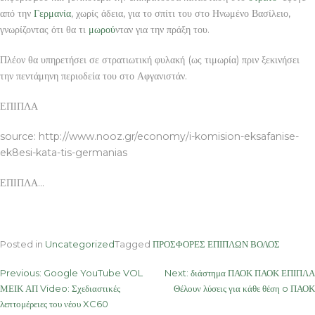
από την
Γερμανία
, χωρίς άδεια, για το σπίτι του στο Ηνωμένο Βασίλειο,
γνωρίζοντας ότι θα τι
μωρού
νταν για την πράξη του.
Πλέον θα υπηρετήσει σε στρατιωτική φυλακή (ως τιμωρία) πριν ξεκινήσει
την πεντάμηνη περιοδεία του στο Αφγανιστάν.
ΕΠΙΠΛΑ
source: http://www.nooz.gr/economy/i-komision-eksafanise-
ek8esi-kata-tis-germanias
ΕΠΙΠΛΑ…
Posted in
Uncategorized
Tagged
ΠΡΟΣΦΟΡΕΣ ΕΠΙΠΛΩΝ ΒΟΛΟΣ
Post
Previous:
Google YouTube VOL
Next:
διάστημα ΠΑΟΚ ΠΑΟΚ ΕΠΙΠΛΑ
ΜΕΙΚ ΑΠ Video: Σχεδιαστικές
Θέλουν λύσεις για κάθε θέση o ΠΑΟΚ
navigation
λεπτομέρειες του νέου XC60