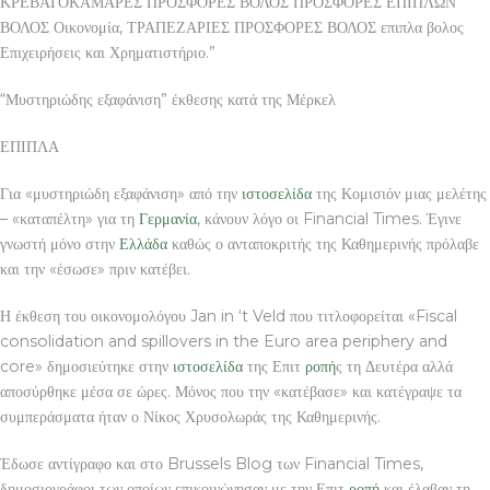
ΚΡΕΒΑΤΟΚΑΜΑΡΕΣ ΠΡΟΣΦΟΡΕΣ ΒΟΛΟΣ ΠΡΟΣΦΟΡΕΣ ΕΠΙΠΛΩΝ
ΒΟΛΟΣ Οικονομία, ΤΡΑΠΕΖΑΡΙΕΣ ΠΡΟΣΦΟΡΕΣ ΒΟΛΟΣ επιπλα βολος
Επιχειρήσεις και Χρηματιστήριο.”
“Μυστηριώδης εξαφάνιση” έκθεσης κατά της Μέρκελ
ΕΠΙΠΛΑ
Για «μυστηριώδη εξαφάνιση» από την
ιστοσελίδα
της Κομισιόν μιας μελέτης
– «καταπέλτη» για τη
Γερμανία
, κάνουν λόγο οι Financial Times. Έγινε
γνωστή μόνο στην
Ελλάδα
καθώς ο ανταποκριτής της Καθημερινής πρόλαβε
και την «έσωσε» πριν κατέβει.
Η έκθεση του οικονομολόγου Jan in ‘t Veld που τιτλοφορείται «Fiscal
consolidation and spillovers in the Euro area periphery and
core» δημοσιεύτηκε στην
ιστοσελίδα
της Επιτ
ροπή
ς τη Δευτέρα αλλά
αποσύρθηκε μέσα σε ώρες. Μόνος που την «κατέβασε» και κατέγραψε τα
συμπεράσματα ήταν ο Νίκος Χρυσολωράς της Καθημερινής.
Έδωσε αντίγραφο και στο Brussels Blog των Financial Times,
δημοσιογράφοι των οποίων επικοινώνησαν με την Επιτ
ροπή
και έλαβαν τη