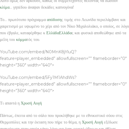
Αυτό όμως δεν αρκούσε, καθώς οι συμμετέχοντες θέλοντας να δώσουν
κλίμα
… γηπέδου άναψαν δεκάδες καπνογόνα!
Το… πρωτότυπο πρόγραμμα
απόδοση
ς τιμής στο Λεωνίδα περιελάμβανε και
χαιρετισμό με υψωμένο το χέρι από τον Νίκο Μιχαλολιάκο, ο οποίος, σε λόγο
που έβγαλε, καταφέρθηκε κ
Ελλάδα
Ελλάδα
ς και φυσικά αποθεώθηκε από τα
μέλη του
κόμμα
τός του.
YouTube.com/embed/N0MnK8jYluQ?
feature=player_embedded” allowfullscreen=”” frameborder=”0″
height=”360″ width=”640″>
YouTube.com/embed/5Fy1M1AhdWs?
feature=player_embedded” allowfullscreen=”” frameborder=”0″
height=”360″ width=”640″>
Τι απαντά η
Χρυσή Αυγή
Πάντως, έπειτα από το σάλο που προκλήθηκε με το εθνικιστικό σόου στις
Θερμοπύλες και την έκταση που πήρε το θέμα, η
Χρυσή Αυγή
εξέδωσε
ανακοίνωση στην οποία κάνει λόγο για έναν «οχετό ύβρεων και άθλιας