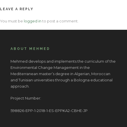
LEAVE A REPLY
You must be
logged in
to post a comment.
ABOUT MEHMED
Mehmed develops and implements the curriculum of the
Environmental Change Management in the
Mediterranean master’s degree in Algerian, Moroccan
and Tunisian universities through a Bologna educational
approach.
Project Number:
598826-EPP-1-2018-1-ES-EPPKA2-CBHE-JP