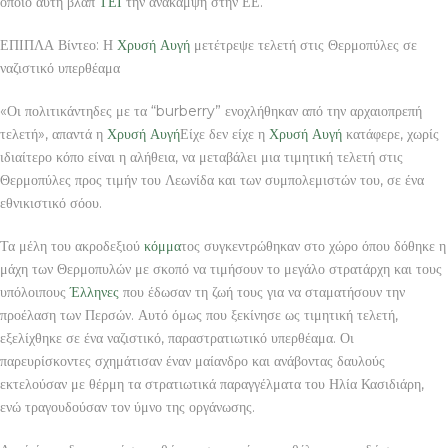
οποίο αυτή βλάπ
ΤΕΙ
την ανάκαμψη στην ΕΕ.
ΕΠΙΠΛΑ Βίντεο: Η
Χρυσή Αυγή
μετέτρεψε τελετή στις Θερμοπύλες σε
ναζιστικό υπερθέαμα
«Οι πολιτικάντηδες με τα “burberry” ενοχλήθηκαν από την αρχαιοπρεπή
τελετή», απαντά η
Χρυσή Αυγή
Είχε δεν είχε η
Χρυσή Αυγή
κατάφερε, χωρίς
ιδιαίτερο κόπο είναι η αλήθεια, να μεταβάλει μια τιμητική τελετή στις
Θερμοπύλες προς τιμήν του Λεωνίδα και των συμπολεμιστών του, σε ένα
εθνικιστικό σόου.
Τα μέλη του ακροδεξιού
κόμμα
τος συγκεντρώθηκαν στο χώρο όπου δόθηκε η
μάχη των Θερμοπυλών με σκοπό να τιμήσουν το μεγάλο στρατάρχη και τους
υπόλοιπους
Έλληνες
που έδωσαν τη ζωή τους για να σταματήσουν την
προέλαση των Περσών. Αυτό όμως που ξεκίνησε ως τιμητική τελετή,
εξελίχθηκε σε ένα ναζιστικό, παραστρατιωτικό υπερθέαμα. Οι
παρευρίσκοντες σχημάτισαν έναν μαίανδρο και ανάβοντας δαυλούς
εκτελούσαν με θέρμη τα στρατιωτικά παραγγέλματα του Ηλία Κασιδιάρη,
ενώ τραγουδούσαν τον ύμνο της οργάνωσης.