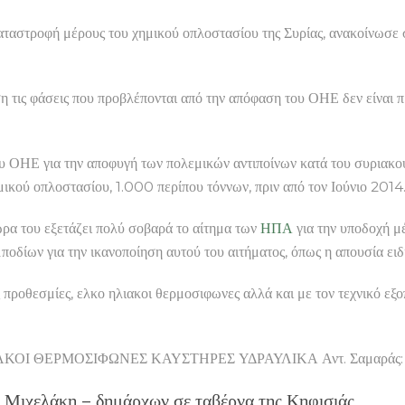
αταστροφή μέρους του χημικού οπλοστασίου της Συρίας, ανακοίνωσε σή
άση τις φάσεις που προβλέπονται από την απόφαση του ΟΗΕ δεν είναι
υ ΟΗΕ για την αποφυγή των πολεμικών αντιποίνων κατά του συριακού
ικού οπλοστασίου, 1.000 περίπου τόννων, πριν από τον Ιούνιο 2014
ώρα του εξετάζει πολύ σοβαρά το αίτημα των
ΗΠΑ
για την υποδοχή μ
μποδίων για την ικανοποίηση αυτού του αιτήματος, όπως η απουσία ε
 προθεσμίες, ελκο ηλιακοι θερμοσιφωνες αλλά και με τον τεχνικό εξ
ΟΙ ΘΕΡΜΟΣΙΦΩΝΕΣ ΚΑΥΣΤΗΡΕΣ ΥΔΡΑΥΛΙΚΑ Αντ. Σαμαράς: «Συγγ
 Μιχελάκη – δημάρχων σε ταβέρνα της Κηφισιάς