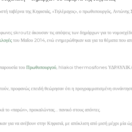
ωστή ταβέρνα της Κηφισιάς, «Τηλέμαχος», ο πρωθυπουργός, Αντώνης 
ιφωνες skroutz άκουσαν τις απόψεις των δημάρχων για το νομοσχέδ
κλογές
του Μαΐου 2014, ενώ ενημερώθηκαν και για τα θέματα που απ
ν παρουσία του
Πρωθυπουργού
, hliakoi thermosifones ΥΔΡΑΥΛΙΚΑ
στούν, προφανώς επειδή θεώρησαν ότι η προγραμματισμένη συνάντησή
κά το «παρών», προκαλώντας… πανικό στους απόντες.
ν για να ανέβουν στην Κηφισιά, με απόκλιση από μισή μέχρι μία ώρα