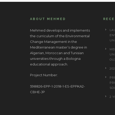
ABOUT MEHMED
REC
Mehmed develops and implements
LA
EN
the curriculum of the Environmental
UN
Change Management in the
Mediterranean master’s degree in
ME
Algerian, Moroccan and Tunisian
UN
universities through a Bologna
OU
educational approach.
20
Project Number:
PR
PR
598826-EPP-1-2018-1-ES-EPPKA2-
SO
CBHE-JP
2 