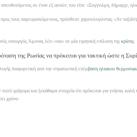
, απευθυνόμενος σε έναν εξ αυτών, του είπε: «Συγγνώμη, δήμαρχε, η
 προς τους παρευρισκόμενους, πρόσθεσε χαριτολογώντας: «Αν ταξιδέψε
ργός Άμυνας λέει «ναι» σε μία ειρηνική επίλυση της
κρίση
ς
όταση της Ρωσίας να πρόκειται για τακτική ώστε η Συρί
λογής διαφορετική από την στρατιωτική επέμ
βαση ηλιακου θερμοσιφ
 πολύ γρήγορα και ξεκάθαρα στοιχεία ότι πρόκειται για γνήσια, καλή 
σει χρόνο.