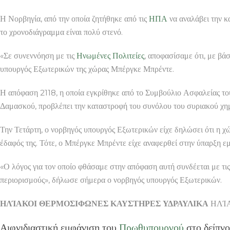
Η Νορβηγία, από την οποία ζητήθηκε από τις
ΗΠΑ
να αναλάβει την κ
το χρονοδιάγραμμα είναι πολύ στενό.
«Σε συνεννόηση με τις
Ηνωμένες Πολιτείες
, αποφασίσαμε ότι, με β
υπουργός Εξωτερικών της χώρας Μπέργκε Μπρέντε.
Η απόφαση 2118, η οποία εγκρίθηκε από το Συμβούλιο Ασφαλείας το
Δαμασκού, προβλέπει την καταστροφή του συνόλου του συριακού χημ
Την Τετάρτη, ο νορβηγός υπουργός Εξωτερικών είχε δηλώσει ότι η χ
έδαφός της. Τότε, ο Μπέργκε Μπρέντε είχε αναφερθεί στην ύπαρξη ε
«Ο λόγος για τον οποίο φθάσαμε στην απόφαση αυτή συνδέεται με τις
περιορισμούς», δήλωσε σήμερα ο νορβηγός υπουργός Εξωτερικών.
ΗΛΊΑΚΟΙ ΘΕΡΜΟΣΙΦΩΝΕΣ ΚΑΥΣΤΗΡΕΣ ΥΔΡΑΥΛΙΚΑ
ΗΛΊΑΚ
Αιφνιδιαστική εμφάνιση του
Πρωθυπουργού
στο δείπνο