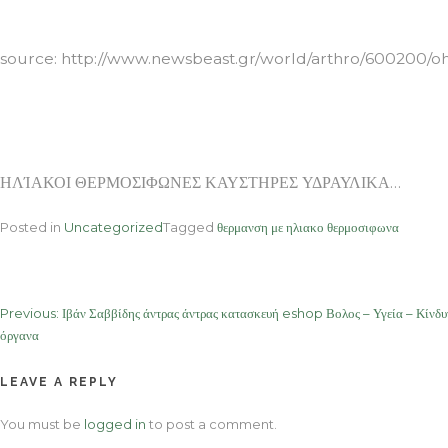
ΗΛΊΑΚΟΙ ΘΕΡΜΟΣΙΦΩΝΕΣ ΚΑΥΣΤΗΡΕΣ ΥΔΡΑΥΛΙΚΑ
source: http://www.newsbeast.gr/world/arthro/600200/ohi-
ΗΛΊΑΚΟΙ ΘΕΡΜΟΣΙΦΩΝΕΣ ΚΑΥΣΤΗΡΕΣ ΥΔΡΑΥΛΙΚΑ…
Posted in
Uncategorized
Tagged
θερμανση με ηλιακο θερμοσιφωνα
Post
Previous:
Ιβάν Σαββίδης άντρας άντρας κατασκευή eshop Βολος – Υγεία – Κίνδυ
όργανα
navigation
LEAVE A REPLY
You must be
logged in
to post a comment.