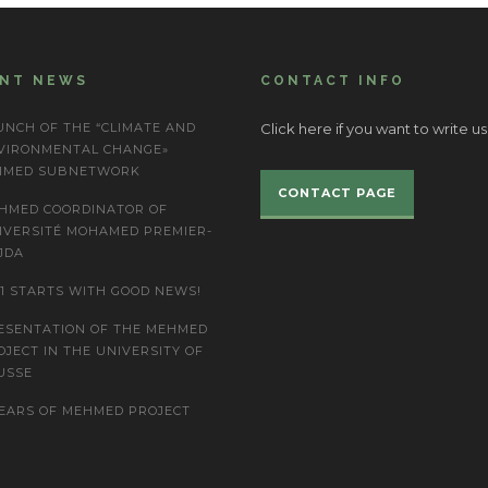
ENT NEWS
CONTACT INFO
UNCH OF THE “CLIMATE AND
Click here if you want to write us
VIRONMENTAL CHANGE»
IMED SUBNETWORK
CONTACT PAGE
HMED COORDINATOR OF
IVERSITÉ MOHAMED PREMIER-
JDA
21 STARTS WITH GOOD NEWS!
ESENTATION OF THE MEHMED
OJECT IN THE UNIVERSITY OF
USSE
YEARS OF MEHMED PROJECT