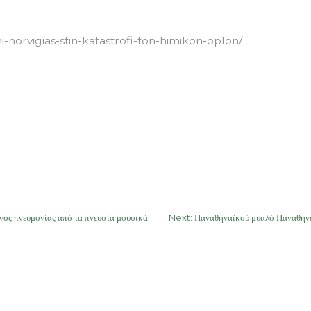
norvigias-stin-katastrofi-ton-himikon-oplon/
νος πνευμονίας από τα πνευστά μουσικά
Next:
Παναθηναϊκού μυαλό Παναθ