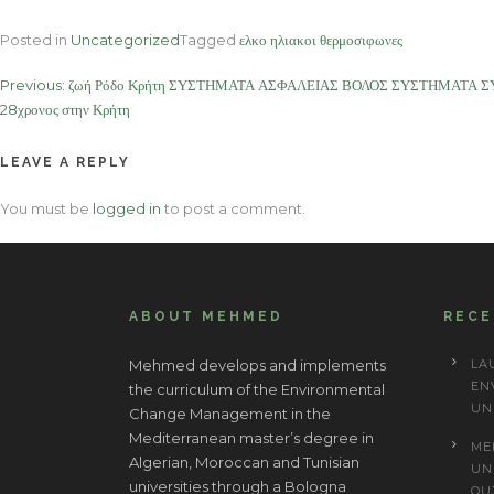
Posted in
Uncategorized
Tagged
ελκο ηλιακοι θερμοσιφωνες
Post
Previous:
ζωή Ρόδο Κρήτη ΣΥΣΤΗΜΑΤΑ ΑΣΦΑΛΕΙΑΣ ΒΟΛΟΣ ΣΥΣΤΗΜΑΤΑ Σ
28χρονος στην Κρήτη
navigation
LEAVE A REPLY
You must be
logged in
to post a comment.
ABOUT MEHMED
REC
Mehmed develops and implements
LA
EN
the curriculum of the Environmental
UN
Change Management in the
Mediterranean master’s degree in
ME
Algerian, Moroccan and Tunisian
UN
universities through a Bologna
OU