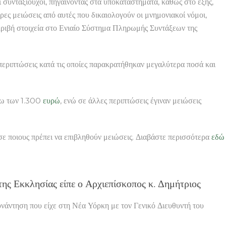
οι συνταξιούχοι, πηγαίνοντας στα υποκαταστήματα, καθώς στο εξής,
ερες μειώσεις από αυτές που δικαιολογούν οι μνημονιακοί νόμοι,
α ακριβή στοιχεία στο Ενιαίο Σύστημα Πληρωμής Συντάξεων της
περιπτώσεις κατά τις οποίες παρακρατήθηκαν μεγαλύτερα ποσά και
άνω των 1.300
ευρώ
, ενώ σε άλλες περιπτώσεις έγιναν μειώσεις
σε ποιους πρέπει να επιβληθούν μειώσεις. Διαβάστε περισσότερα
εδώ
ης Εκκλησίας είπε ο Αρχιεπίσκοπος κ. Δημήτριος
τηση που είχε στη Νέα Υόρκη με τον Γενικό Διευθυντή του