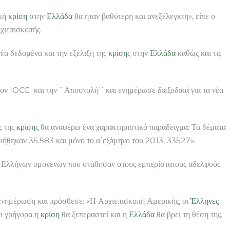
ική
κρίση
στην
Ελλάδα
θα ήταν βαθύτερη και ανεξέλεγκτη», είπε ο
χιεπισκοπής.
α δεδομένα και την εξέλιξη της
κρίση
ς στην
Ελλάδα
καθώς και τις
ν IOCC και την ΄΄Αποστολή΄΄ και ενημέρωσε διεξοδικά για τα νέα
ς της
κρίση
ς θα αναφέρω ένα χαρακτηριστικό παράδειγμα: Τα δέματα
εμήθηκαν 35.583 και μόνο το α΄εξάμηνο του 2013, 33527».
ην Ελλήνων ομογενών που στάθησαν στους εμπερίστατους αδελφούς
νημέρωση και πρόσθεσε: «Η Αρχιεπισκοπή Αμερικής, οι
Έλληνες
τι γρήγορα η
κρίση
θα ξεπεραστεί και η
Ελλάδα
θα βρει τη θέση της.