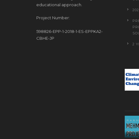
educational approach.
20
Project Number:
PR
PR
598826-EPP-1-2018-1-ES-EPPKA2-
SO
CBHE-JP
2 