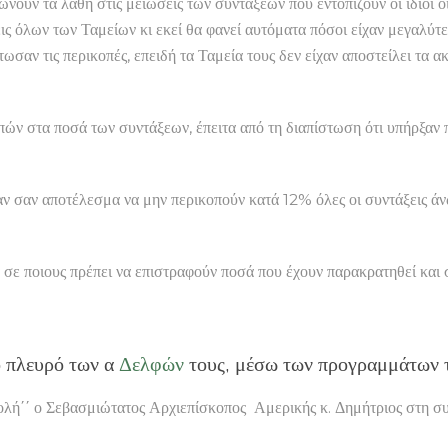
θώνουν τα λάθη στις μειώσεις των συντάξεων που εντοπίζουν οι ίδιοι 
ξεις όλων των Ταμείων κι εκεί θα φανεί αυτόματα πόσοι είχαν μεγαλύτ
ίτωσαν τις περικοπές, επειδή τα Ταμεία τους δεν είχαν αποστείλει τ
ών στα ποσά των συντάξεων, έπειτα από τη διαπίστωση ότι υπήρξαν 
χαν σαν αποτέλεσμα να μην περικοπούν κατά 12% όλες οι συντάξεις 
 σε ποιους πρέπει να επιστραφούν ποσά που έχουν παρακρατηθεί και 
ο πλευρό των α
Δελφών
τους, μέσω των προγραμμάτων τ
ο Σεβασμιώτατος Αρχιεπίσκοπος Αμερικής κ. Δημήτριος στη συνάν