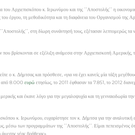
α του Αρχιεπισκόπου κ. Ιερωνύμου και της ΄΄Αποστολής΄΄ η οικονομ
 του έργου, τη μεθοδικότητα και τη διαφάνεια του Οργανισμού της Αρ
οστολής΄΄, στη δίωρη συνάντησή τους, εξέτασαν λεπτομερώς τα νέ
που βρίσκονται σε εξέλιξη ανάμεσα στην Αρχιεπισκοπή Αμερικής, το
ίπε ο κ. Δήμτσας και πρόσθεσε, «για να έχει κανείς μία τάξη μεγέθου
τω από 8.000
ευρώ
ετησίως, το 2011 έφθασαν τα 7.851, το 2012 διαν
μερικής και έκανε λόγο για την μεγαλοψυχία και τη γενναιοδωρία τ
υ κ. Ιερωνύμου, ευχαρίστησε τον κ. Δήμτσα για την αναλυτική ε
υς, μέσω των προγραμμάτων της ΄΄Αποστολής΄΄. Είμαι πεπεισμένος ό
 άμεσης νέας βοήθειας».