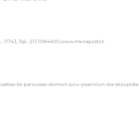
.Κ.: 11743, Τηλ.: 213 0184400,www.mkoapostoli
eksaitias-tis-parousias-atomon-pou-psaxnoun-sta-skoupidia