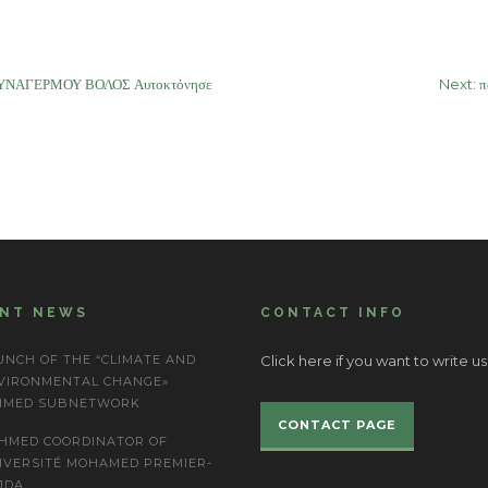
ΥΝΑΓΕΡΜΟΥ ΒΟΛΟΣ Αυτοκτόνησε
Next:
π
ENT NEWS
CONTACT INFO
UNCH OF THE “CLIMATE AND
Click here if you want to write us
VIRONMENTAL CHANGE»
IMED SUBNETWORK
CONTACT PAGE
HMED COORDINATOR OF
IVERSITÉ MOHAMED PREMIER-
JDA