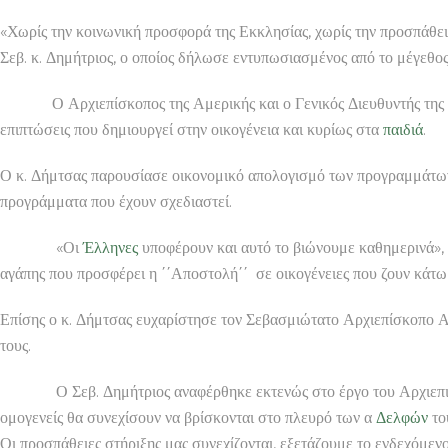
«Χωρίς την κοινωνική προσφορά της Εκκλησίας, χωρίς την προσπάθει
Σεβ. κ. Δημήτριος, ο οποίος δήλωσε εντυπωσιασμένος από το μέγεθος
Ο Αρχιεπίσκοπος της Αμερικής και ο Γενικός Διευθυντής της ΄΄Απ
επιπτώσεις που δημιουργεί στην οικογένεια και κυρίως στα
παιδιά
.
Ο κ. Δήμτσας παρουσίασε οικονομικό απολογισμό των προγραμμάτων 
προγράμματα που έχουν σχεδιαστεί.
«Οι
Έλληνες
υποφέρουν και αυτό το βιώνουμε καθημερινά», ε
αγάπης που προσφέρει η ΄΄Αποστολή΄΄ σε οικογένειες που ζουν κά
Επίσης ο κ. Δήμτσας ευχαρίστησε τον Σεβασμιώτατο Αρχιεπίσκοπο Α
τους.
Ο Σεβ. Δημήτριος αναφέρθηκε εκτενώς στο έργο του Αρχιεπισκόπο
ομογενείς θα συνεχίσουν να βρίσκονται στο πλευρό των α
Δελφών
το
Οι προσπάθειες στήριξης μας συνεχίζονται, εξετάζουμε το ενδεχόμενο