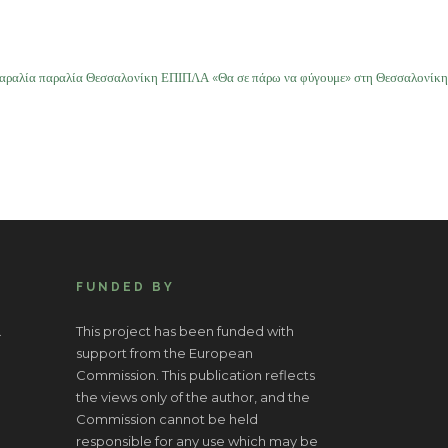
αραλία παραλία Θεσσαλονίκη ΕΠΙΠΛΑ «Θα σε πάρω να φύγουμε» στη Θεσσαλονίκη
FUNDED BY
.
This project has been funded with
support from the European
Commission. This publication reflects
the views only of the author, and the
Commission cannot be held
responsible for any use which may be