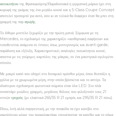
αυτοκινήτου
της Φρανκφούρτης!Παραδοσιακά η γερμανική μάρκα έχει στη
κορυφή της γκάμας της ένα μεγάλο κουπέ και η S-Class Coupe Concept
αποτελεί προπομπό για αυτό, όσο κι αν τελικά θα διαφέρει όταν θα μπει στη
γραμμή της παρ
αγωγής
.
Το δίθυρο μοντέλο ξεχωρίζει με την πρώτη ματιά. Σύμφωνα με τη
Mercedes, το σχεδιασμό της χαρακτηρίζει «αισθησιακή σαφήνεια» και
τοποθετείται ανάμεσα σε έννοιες όπως μοντερνισμός και avant-garde,
παράδοση και εξέλιξη. Χαρακτηριστικές αναλογίες πισωκίνητου κουπέ,
απιστια με τις γνώριμες καμπύλες της μάκρας, σε ένα μαεστρικά σμιλεμένο
σύνολο.
Με μακρύ καπό που οδηγεί στο δυναμικό πρόσθιο μέρος όπου θεσπόζει η
γρίλια με τα χρωμιωμένα μέρη, στην οποία βρίσκεται και το αστέρι. Τα
ιδιαίτερου σχεδιασμού φωτιστικά σώματα είναι όλα LED. Στο πλάι
συναντάμε μυώδεις γραμμές, μεγάλους θόλους που φιλοξενούν τους 21
ιντσών
τροχούς
(με ελαστικά 265/35 R 21 εμπρός και 295/35 R 21 πίσω).
Πίσω, λιτή αλλά σαγηνευτική, με την πινακίδα να έχει κατέβει στο
χαμηλότερο μέρος του προφυλακτήρα, επιτρέποντας να κατέβει και το σήμα