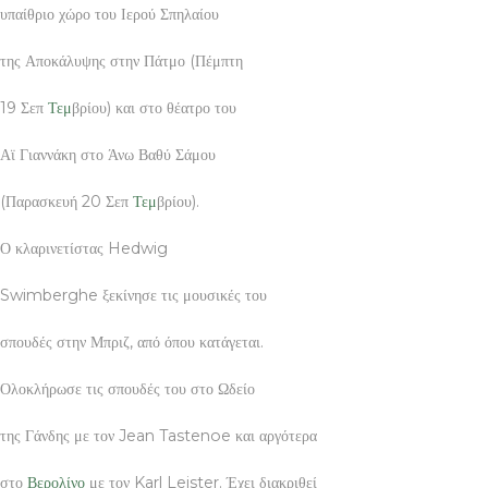
υπαίθριο χώρο του Ιερού Σπηλαίου
της Αποκάλυψης στην Πάτμο (Πέμπτη
19 Σεπ
Τεμ
βρίου) και στο θέατρο του
Αϊ Γιαννάκη στο Άνω Βαθύ Σάμου
(Παρασκευή 20 Σεπ
Τεμ
βρίου).
Ο κλαρινετίστας Hedwig
Swimberghe ξεκίνησε τις μουσικές του
σπουδές στην Μπριζ, από όπου κατάγεται.
Ολοκλήρωσε τις σπουδές του στο Ωδείο
της Γάνδης με τον Jean Tastenoe και αργότερα
στο
Βερολίνο
με τον Karl Leister. Έχει διακριθεί