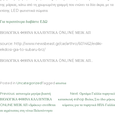
της μάρκας, κάτω από τη χρωμιωμένη γραμμή που ενώνει τα δύο άκρα, με τα
επίσης LED φωτιστικά σώματα.
Για περισσότερα διαβάστε ΕΔΩ
ΒΙΟΛΟΓΙΚΑ ΦΘΗΝΑ ΚΑΛΛΥΝΤΙΚΑ ONLINE ΜΕΙΚ ΑΠ
source: http://www.newsbeast.gr/car/arthro/601462/eidiki-
ekdosi-gia-to-subaru-brz/
ΒΙΟΛΟΓΙΚΑ ΦΘΗΝΑ ΚΑΛΛΥΝΤΙΚΑ ONLINE ΜΕΙΚ ΑΠ…
Posted in
Uncategorized
Tagged
απιστια
Post
Previous:
αστυνομία μητέρα βιαστή
Next:
Ομπάμα Γαλλία πυρηνικό
ΒΙΟΛΟΓΙΚΑ ΦΘΗΝΑ ΚΑΛΛΥΝΤΙΚΑ
κατασκευή eshop Βολος Στο ίδιο μήκος
navigation
ONLINE ΜΕΙΚ ΑΠ «Δράκος» επιτίθεται
κύματος για τα πυρηνικά ΗΠΑ-Γαλλία
σε αγρότισσες στη νότια Πελοπόννησο