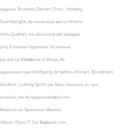
σχήματος Brussels Clarinet Choir, Hedwig
Swimberghe, θα συνοδεύεται από το Athens
Artis Quartet, που αποτελείται από κορυφαία
μέλη Ελληνικών Ορχηστρών. Οι μουσικοί
μας από την
Ελλάδα
και το Βέλγιο, θα
ερμηνεύσουν έργα Wolfgang Amadeus Mozart, Boudewijn
Buckinx, Ludwig Spohr και Νίκου Σκαλκώτα, σε τρεις
συναυλίες που θα πραγματοποιηθούν στο
Βυζαντινό και Χριστιανικό Μουσείο
Αθηνών (Τρίτη 17 Σεπ
Τεμ
βρίου), στον