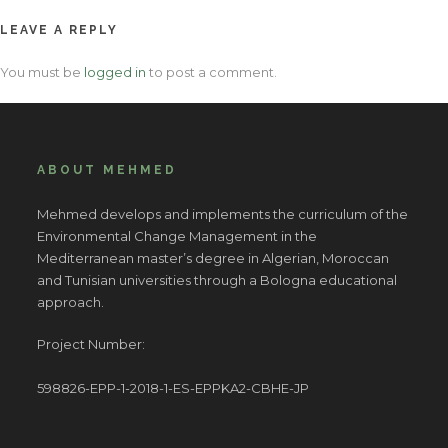
LEAVE A REPLY
You must be
logged in
to post a comment.
ABOUT MEHMED
Mehmed develops and implements the curriculum of the
Environmental Change Management in the
Mediterranean master’s degree in Algerian, Moroccan
and Tunisian universities through a Bologna educational
approach.
Project Number:
598826-EPP-1-2018-1-ES-EPPKA2-CBHE-JP