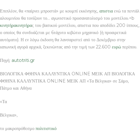
Επιπλέον, θα «παίρνει μπροστά» με κουμπί εκκίνησης,
απιστια
ενώ τα πεντάλ
αλουμινίου θα τονίζουν το… αγωνιστικό προσανατολισμό του μοντέλου.<b
κινητήρα
κινητήρα
ς του βασικού μοντέλου, απιστια που αποδίδει 200 ίππους,
ο οποίος θα συνδυάζεται με 6τάχυτο κιβώτιο μηχανικό (ή προαιρετικά
αυτόματο). Η εν λόγω έκδοση θα λανσαριστεί από το Δεκέμβριο στην
ιαπωνική αγορά αρχικά, ξεκινώντας από την τιμή των 22.600
ευρώ
περίπου.
Πηγή:
autotriti.gr
ΒΙΟΛΟΓΙΚΑ ΦΘΗΝΑ ΚΑΛΛΥΝΤΙΚΑ ONLINE ΜΕΙΚ ΑΠ ΒΙΟΛΟΓΙΚΑ
ΦΘΗΝΑ ΚΑΛΛΥΝΤΙΚΑ ONLINE ΜΕΙΚ ΑΠ «Τα Βέλγικα» σε Σάμο,
Πάτμο και Αθήνα
«Τα
Βέλγικα»,
το μακροπρόθεσμο
πολιτιστικό