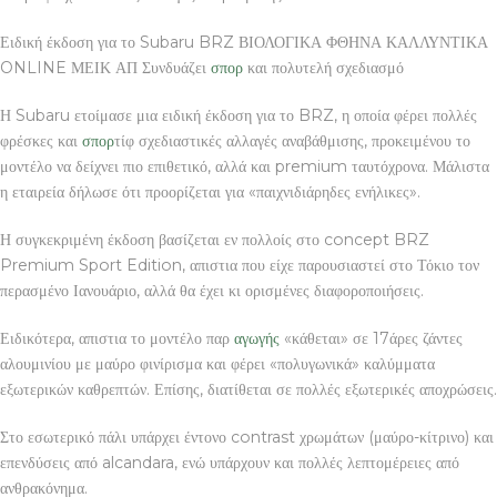
Ειδική έκδοση για το Subaru BRZ ΒΙΟΛΟΓΙΚΑ ΦΘΗΝΑ ΚΑΛΛΥΝΤΙΚΑ
ONLINE ΜΕΙΚ ΑΠ Συνδυάζει
σπορ
και πολυτελή σχεδιασμό
Η Subaru ετοίμασε μια ειδική έκδοση για το BRZ, η οποία φέρει πολλές
φρέσκες και
σπορ
τίφ σχεδιαστικές αλλαγές αναβάθμισης, προκειμένου το
μοντέλο να δείχνει πιο επιθετικό, αλλά και premium ταυτόχρονα. Μάλιστα
η εταιρεία δήλωσε ότι προορίζεται για «παιχνιδιάρηδες ενήλικες».
Η συγκεκριμένη έκδοση βασίζεται εν πολλοίς στο concept BRZ
Premium Sport Edition, απιστια που είχε παρουσιαστεί στο Τόκιο τον
περασμένο Ιανουάριο, αλλά θα έχει κι ορισμένες διαφοροποιήσεις.
Ειδικότερα, απιστια το μοντέλο παρ
αγωγής
«κάθεται» σε 17άρες ζάντες
αλουμινίου με μαύρο φινίρισμα και φέρει «πολυγωνικά» καλύμματα
εξωτερικών καθρεπτών. Επίσης, διατίθεται σε πολλές εξωτερικές αποχρώσεις.
Στο εσωτερικό πάλι υπάρχει έντονο contrast χρωμάτων (μαύρο-κίτρινο) και
επενδύσεις από alcandara, ενώ υπάρχουν και πολλές λεπτομέρειες από
ανθρακόνημα.