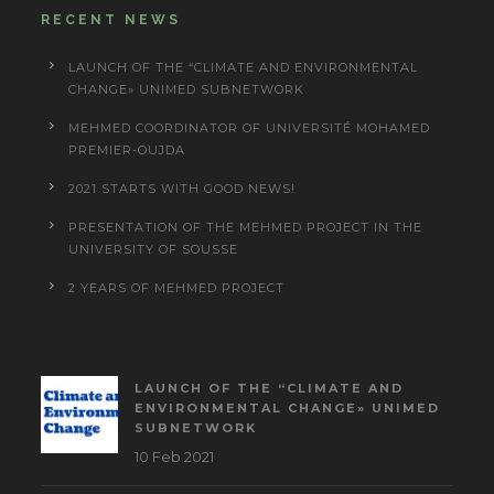
RECENT NEWS
LAUNCH OF THE “CLIMATE AND ENVIRONMENTAL
CHANGE» UNIMED SUBNETWORK
MEHMED COORDINATOR OF UNIVERSITÉ MOHAMED
PREMIER-OUJDA
2021 STARTS WITH GOOD NEWS!
PRESENTATION OF THE MEHMED PROJECT IN THE
UNIVERSITY OF SOUSSE
2 YEARS OF MEHMED PROJECT
LAUNCH OF THE “CLIMATE AND
ENVIRONMENTAL CHANGE» UNIMED
SUBNETWORK
10 Feb 2021