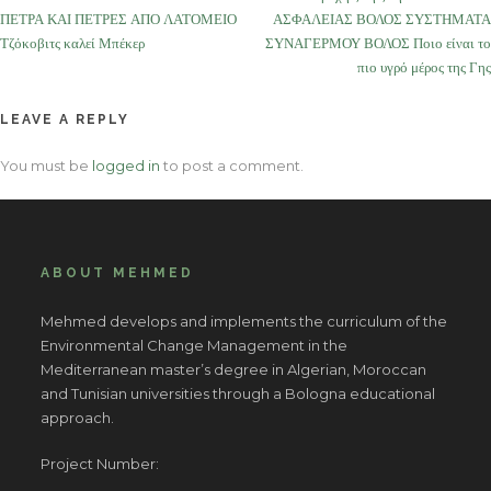
ΠΕΤΡΑ ΚΑΙ ΠΕΤΡΕΣ ΑΠΟ ΛΑΤΟΜΕΙΟ
ΑΣΦΑΛΕΙΑΣ ΒΟΛΟΣ ΣΥΣΤΗΜΑΤΑ
navigation
Τζόκοβιτς καλεί Μπέκερ
ΣΥΝΑΓΕΡΜΟΥ ΒΟΛΟΣ Ποιο είναι το
πιο υγρό μέρος της Γης
LEAVE A REPLY
You must be
logged in
to post a comment.
ABOUT MEHMED
Mehmed develops and implements the curriculum of the
Environmental Change Management in the
Mediterranean master’s degree in Algerian, Moroccan
and Tunisian universities through a Bologna educational
approach.
Project Number: