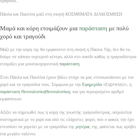
τραγούδι…”
Πάολα και Παολίνα μαζί στη σκηνή ΚΟΣΜΗΜΑΤΑ ΔΙΑΚΟΣΜΗΣΗ
Μαμά και κόρη ετοιμάζουν μια
παράσταση
με πολύ
χορό και τραγούδι
Μαζί με την κόρη της θα εμφανιστεί στη σκηνή η Πάολα. Όχι, δεν θα τις
δούμε σε κάποιο νυχτερινό κέντρο, αλλά στο σανίδι καθώς η τραγουδίστρια
ετοιμάζει μια μουσικοχορευτική
παράσταση
.
Έτσι Πάολα και Παολίνα έχουν βάλει στόχο να μας εντυπωσιάσουν με τον
χορό και τα τραγούδια τους. Σύμφωνα με την
Εφημερίδα
«Εspresso», η
παράσταση
Θεσσαλονίκη
Θεσσαλονίκη
ς και για περιορισμένο αριθμό
εμφανίσεων.
Αξίζει να σημειωθεί πως η κόρη της γνωστής τραγουδίστριας, ασχολείται
συστηματικά με το χορό και από τις ελάχιστες φορές που ο φακός την έχει
εντοπίσει να χορεύει με τα τραγούδια της
μητέρας
της, φαίνεται πως κρύβει
ένα μεγάλο ταλέντο.