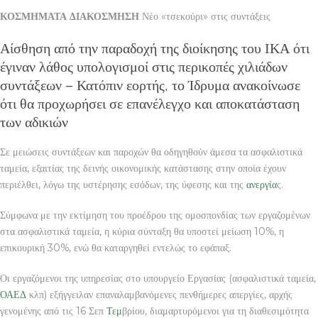
ΚΟΣΜΗΜΑΤΑ ΔΙΑΚΟΣΜΗΣΗ
Νέο «τσεκούρι» στις συντάξεις
Αίσθηση από την παραδοχή της διοίκησης του ΙΚΑ ότι
έγιναν λάθος υπολογισμοί στις περικοπές χιλιάδων
συντάξεων – Κατόπιν εορτής, το Ίδρυμα ανακοίνωσε
ότι θα προχωρήσει σε επανέλεγχο και αποκατάσταση
των αδικιών
Σε μειώσεις συντάξεων και παροχών θα οδηγηθούν άμεσα τα ασφαλιστικά
ταμεία, εξαιτίας της δεινής οικονομικής κατάστασης στην οποία έχουν
περιέλθει, λόγω της υστέρησης εσόδων, της ύφεσης και της
ανεργία
ς.
Σύμφωνα με την εκτίμηση του προέδρου της ομοσπονδίας των εργαζομένων
στα ασφαλιστικά ταμεία, η κύρια σύνταξη θα υποστεί μείωση 10%, η
επικουρική 30%, ενώ θα καταργηθεί εντελώς το εφάπαξ.
Οι εργαζόμενοι της υπηρεσίας στο υπουργείο Εργασίας (ασφαλιστικά ταμεία,
ΟΑΕΔ
κλπ) εξήγγειλαν επαναλαμβανόμενες πενθήμερες απεργίες, αρχής
γενομένης από τις 16 Σεπ
Τεμ
βρίου, διαμαρτυρόμενοι για τη διαθεσιμότητα