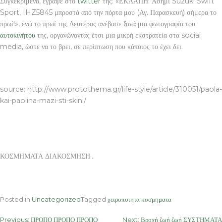
Συγκεκριμένα, έγραψε στο
twitter
της: «ΕΚΛΑΠΗ: Ασημί Suzuki Swift
Sport, IHZ5845 μπροστά από την πόρτα μου (Αγ. Παρασκευή) σήμερα το
πρωί!», ενώ το πρωί της Δευτέρας ανέβασε ξανά μια φωτογραφία του
αυτοκινήτου
της, οργανώνοντας έτσι μια μικρή εκστρατεία στα social
media, ώστε να το βρει, σε περίπτωση που κάποιος το έχει δει.
ΚΟΣΜΗΜΑΤΑ ΔΙΑΚΟΣΜΗΣΗ
source: http://www.protothema.gr/life-style/article/310051/paola-
kai-paolina-mazi-sti-skini/
ΚΟΣΜΗΜΑΤΑ ΔΙΑΚΟΣΜΗΣΗ…
Posted in
Uncategorized
Tagged
χειροποιητα κοσμηματα
Post
Previous:
ΠΡΟΠΟ ΠΡΟΠΟ ΠΡΟΠΟ
Next:
Βροχή ζωή ζωή ΣΥΣΤΗΜΑΤΑ