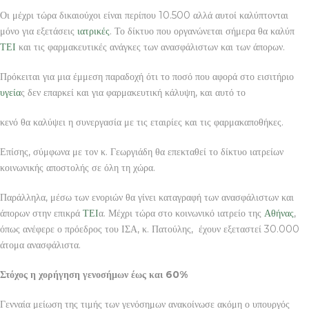
Οι μέχρι τώρα δικαιούχοι είναι περίπου 10.500 αλλά αυτοί καλύπτονται
μόνο για εξετάσεις
ιατρικές
. Το δίκτυο που οργανώνεται σήμερα θα καλύπ
ΤΕΙ
και τις φαρμακευτικές ανάγκες των ανασφάλιστων και των άπορων.
Πρόκειται για μια έμμεση παραδοχή ότι το ποσό που αφορά στο εισιτήριο
υγεία
ς δεν επαρκεί και για φαρμακευτική κάλυψη, και αυτό το
κενό θα καλύψει η συνεργασία με τις εταιρίες και τις φαρμακαποθήκες.
Επίσης, σύμφωνα με τον κ. Γεωργιάδη θα επεκταθεί το δίκτυο ιατρείων
κοινωνικής αποστολής σε όλη τη χώρα.
Παράλληλα, μέσω των ενοριών θα γίνει καταγραφή των ανασφάλιστων και
άπορων στην επικρά
ΤΕΙ
α. Μέχρι τώρα στο κοινωνικό ιατρείο της
Αθήνας
,
όπως ανέφερε ο πρόεδρος του ΙΣΑ, κ. Πατούλης, έχουν εξεταστεί 30.000
άτομα ανασφάλιστα.
Στόχος η χορήγηση γενοσήμων έως και 60%
Γενναία μείωση της τιμής των γενόσημων ανακοίνωσε ακόμη ο υπουργός