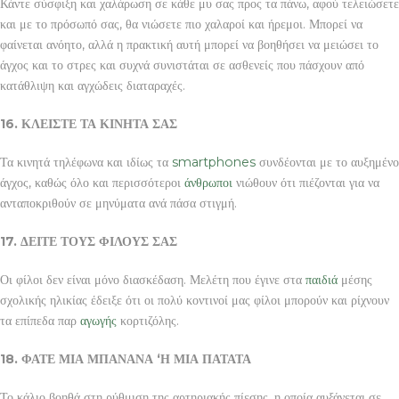
Κάντε σύσφιξη και χαλάρωση σε κάθε μυ σας προς τα πάνω, αφού τελειώσετε
και με το πρόσωπό σας, θα νιώσετε πιο χαλαροί και ήρεμοι. Μπορεί να
φαίνεται ανόητο, αλλά η πρακτική αυτή μπορεί να βοηθήσει να μειώσει το
άγχος και το στρες και συχνά συνιστάται σε ασθενείς που πάσχουν από
κατάθλιψη και αγχώδεις διαταραχές.
16. ΚΛΕΙΣΤΕ ΤΑ ΚΙΝΗΤΑ ΣΑΣ
Τα κινητά τηλέφωνα και ιδίως τα
smartphones
συνδέονται με το αυξημένο
άγχος, καθώς όλο και περισσότεροι
άνθρωποι
νιώθουν ότι πιέζονται για να
ανταποκριθούν σε μηνύματα ανά πάσα στιγμή.
17. ΔΕΙΤΕ ΤΟΥΣ ΦΙΛΟΥΣ ΣΑΣ
Οι φίλοι δεν είναι μόνο διασκέδαση. Μελέτη που έγινε στα
παιδιά
μέσης
σχολικής ηλικίας έδειξε ότι οι πολύ κοντινοί μας φίλοι μπορούν και ρίχνουν
τα επίπεδα παρ
αγωγής
κορτιζόλης.
18. ΦΑΤΕ ΜΙΑ ΜΠΑΝΑΝΑ ‘Η ΜΙΑ ΠΑΤΑΤΑ
Το κάλιο βοηθά στη ρύθμιση της αρτηριακής πίεσης, η οποία αυξάνεται σε