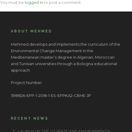
You must be
logged in
to post a comment.
ABOUT MEHMED
Mehmed develops and implements the curriculum of the
Environmental Change Management in the
Mediterranean master’s degree in Algerian, Moroccan
and Tunisian universities through a Bologna educational
approach.
Project Number:
598826-EPP-1-2018-1-ES-EPPKA2-CBHE-JP
RECENT NEWS
LAUNCH OF THE “CLIMATE AND ENVIRONMENTAL