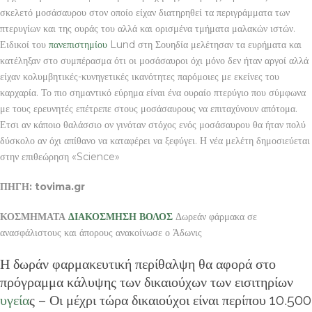
σκελετό μοσάσαυρου στον οποίο είχαν διατηρηθεί τα περιγράμματα των
πτερυγίων και της ουράς του αλλά και ορισμένα τμήματα μαλακών ιστών.
Ειδικοί του
πανεπιστημίου
Lund στη Σουηδία μελέτησαν τα ευρήματα και
κατέληξαν στο συμπέρασμα ότι οι μοσάσαυροι όχι μόνο δεν ήταν αργοί αλλά
είχαν κολυμβητικές-κυνηγετικές ικανότητες παρόμοιες με εκείνες του
καρχαρία. Το πιο σημαντικό εύρημα είναι ένα ουραίο πτερύγιο που σύμφωνα
με τους ερευνητές επέτρεπε στους μοσάσαυρους να επιταχύνουν απότομα.
Ετσι αν κάποιο θαλάσσιο ον γινόταν στόχος ενός μοσάσαυρου θα ήταν πολύ
δύσκολο αν όχι απίθανο να καταφέρει να ξεφύγει. Η νέα μελέτη δημοσιεύεται
στην επιθεώρηση «Science»
ΠΗΓΗ: tovima.gr
ΚΟΣΜΗΜΑΤΑ
ΔΙΑΚΟΣΜΗΣΗ ΒΟΛΟΣ
Δωρεάν φάρμακα σε
ανασφάλιστους και άπορους ανακοίνωσε ο Άδωνις
Η δωράν φαρμακευτική περίθαλψη θα αφορά στο
πρόγραμμα κάλυψης των δικαιούχων των εισιτηρίων
υγεία
ς – Οι μέχρι τώρα δικαιούχοι είναι περίπου 10.500