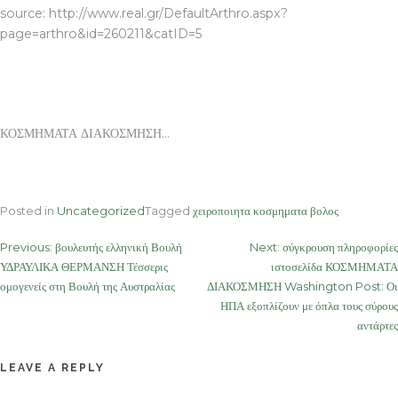
source: http://www.real.gr/DefaultArthro.aspx?
page=arthro&id=260211&catID=5
ΚΟΣΜΗΜΑΤΑ ΔΙΑΚΟΣΜΗΣΗ…
Posted in
Uncategorized
Tagged
χειροποιητα κοσμηματα βολος
Post
Previous:
βουλευτής ελληνική Βουλή
Next:
σύγκρουση πληροφορίες
ΥΔΡΑΥΛΙΚΑ ΘΕΡΜΑΝΣΗ Τέσσερις
ιστοσελίδα ΚΟΣΜΗΜΑΤΑ
navigation
ομογενείς στη Βουλή της Αυστραλίας
ΔΙΑΚΟΣΜΗΣΗ Washington Post: Οι
ΗΠΑ εξοπλίζουν με όπλα τους σύρους
αντάρτες
LEAVE A REPLY