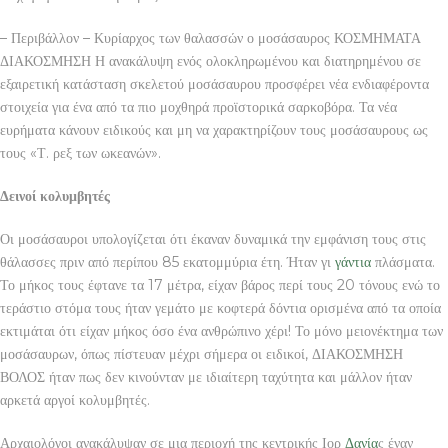
– Περιβάλλον – Κυρίαρχος των θαλασσών ο μοσάσαυρος ΚΟΣΜΗΜΑΤΑ
ΔΙΑΚΟΣΜΗΣΗ Η ανακάλυψη ενός ολοκληρωμένου και διατηρημένου σε
εξαιρετική κατάσταση σκελετού μοσάσαυρου προσφέρει νέα ενδιαφέροντα
στοιχεία για ένα από τα πιο μοχθηρά προϊστορικά σαρκοβόρα. Τα νέα
ευρήματα κάνουν ειδικούς και μη να χαρακτηρίζουν τους μοσάσαυρους ως
τους «Τ. ρεξ των ωκεανών».
Δεινοί κολυμβητές
Οι μοσάσαυροι υπολογίζεται ότι έκαναν δυναμικά την εμφάνιση τους στις
θάλασσες πριν από περίπου 85 εκατομμύρια έτη. Ήταν γι
γάντια
πλάσματα.
Το μήκος τους έφτανε τα 17 μέτρα, είχαν βάρος περί τους 20 τόνους ενώ το
τεράστιο στόμα τους ήταν γεμάτο με κοφτερά δόντια ορισμένα από τα οποία
εκτιμάται ότι είχαν μήκος όσο ένα ανθρώπινο χέρι! Το μόνο μειονέκτημα των
μοσάσαυρων, όπως πίστευαν μέχρι σήμερα οι ειδικοί, ΔΙΑΚΟΣΜΗΣΗ
ΒΟΛΟΣ ήταν πως δεν κινούνταν με ιδιαίτερη ταχύτητα και μάλλον ήταν
αρκετά αργοί κολυμβητές.
Αρχαιολόγοι ανακάλυψαν σε μια περιοχή της κεντρικής Ιορ
Δανία
ς έναν