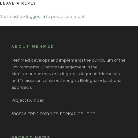
LEAVE A REPLY
You must be
logged in
to post a comment.
ABOUT MEHMED
Mehmed develops and implements the curriculum of the
Environmental Change Management in the
Mediterranean master’s degree in Algerian, Moroccan
and Tunisian universities through a Bologna educational
approach.
Project Number:
598826-EPP-1-2018-1-ES-EPPKA2-CBHE-JP
RECENT NEWS