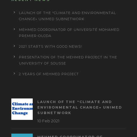
LAUNCH OF THE “CLIMATE AND ENVIRONMENTAL
CHANGE» UNIMED SUBNETWORK
MEHMED COORDINATOR OF UNIVERSITÉ MOHAMED
PREMIER-OUJDA
2021 STARTS WITH GOOD NEWS!
PRESENTATION OF THE MEHMED PROJECT IN THE
UNIVERSITY OF SOUSSE
2 YEARS OF MEHMED PROJECT
LAUNCH OF THE “CLIMATE AND
ENVIRONMENTAL CHANGE» UNIMED
SUBNETWORK
10 Feb 2021