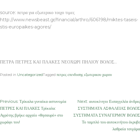
source: πετρα για εξωτερικο τοιχο τιμες
http://www.newsbeast.gr/financial/arthro/606198/miktes-taseis-
stis-europaikes-agores/
ΠΕΤΡΑ ΠΕΤΡΕΣ ΚΑΙ ΠΛΑΚΕΣ ΝΕΟΧΩΡΙ ΠΗΛΙΟΥ ΒΟΛΟΣ…
Posted in
Uncategorized
Tagged
πετρες επενδυσης εξωτερικου χωρου
Post
Previous:
Τρίκαλα γυναίκα αστυνομία
Next:
αυτοκίνητο Εισαγγελέα άνδρες
ΠΕΤΡΕΣ ΚΑΙ ΠΛΑΚΕΣ Τρίκαλα:
ΣΥΣΤΗΜΑΤΑ ΑΣΦΑΛΕΙΑΣ ΒΟΛΟΣ
navigation
Αγρότης βρήκε αρχαίο «θησαυρό» στο
ΣΥΣΤΗΜΑΤΑ ΣΥΝΑΓΕΡΜΟΥ ΒΟΛΟΣ
χωράφι του!
Το ταμπλό του αυτοκινήτου έκρυβε
λαθραία τσιγάρα