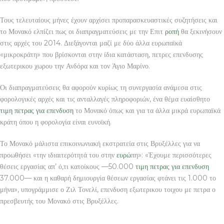
Τους τελευταίους μήνες έχουν αρχίσει προπαρασκευαστικές συζητήσεις και
το Μονακό ελπίζει πως οι διαπραγματεύσεις με την Επιτ
ροπή
θα ξεκινήσουν
στις αρχές του 2014. Διεξάγονται μαζί με δύο άλλα ευρωπαϊκά
«μικροκράτη» που βρίσκονται στην ίδια κατάσταση, πετρες επενδυσης
εξωτερικου χωρου την Ανδόρα και τον Άγιο Μαρίνο.
Οι διαπραγματεύσεις θα αφορούν κυρίως τη συνεργασία ανάμεσα στις
φορολογικές αρχές και τις ανταλλαγές πληροφοριών, ένα θέμα ευαίσθητο
τιμη πετρας για επενδυση
το Μονακό όπως και για τα άλλα μικρά ευρωπαϊκά
κράτη όπου η φορολογία είναι ευνοϊκή.
Το Μονακό μάλιστα επικοινωνιακή εκστρατεία στις Βρυξέλλες για να
προωθήσει «την ιδιαιτερότητά του στην
ευρώ
πη»: «Έχουμε περισσότερες
θέσεις εργασίας απ’ ό,τι κατοίκους —50.000
τιμη πετρας για επενδυση
37.000— και η καθαρή δημιουργία θέσεων εργασίας φτάνει τις 1.000 το
μήνα», υπογράμμισε ο Ζιλ Τονελί, επενδυση εξωτερικου τοιχου με πετρα ο
πρεσβευτής του Μονακό στις Βρυξέλλες.
ΠΕΤΡΑ ΠΕΤΡΕΣ ΚΑΙ ΠΛΑΚΕΣ ΝΕΟΧΩΡΙ ΠΗΛΙΟΥ ΒΟΛΟΣ