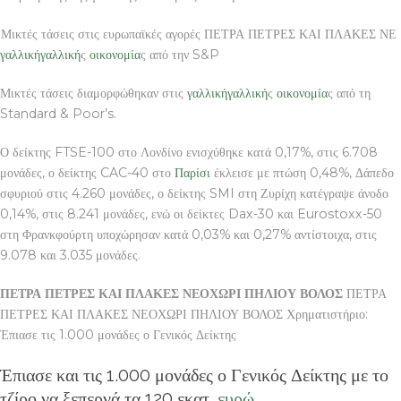
Μικτές τάσεις στις ευρωπαϊκές αγορές ΠΕΤΡΑ ΠΕΤΡΕΣ ΚΑΙ ΠΛΑΚΕΣ ΝΕ
γαλλική
γαλλική
ς
οικονομία
ς από την S&P
Μικτές τάσεις διαμορφώθηκαν στις
γαλλική
γαλλική
ς
οικονομία
ς από τη
Standard & Poor’s.
Ο δείκτης FTSE-100 στο Λονδίνο ενισχύθηκε κατά 0,17%, στις 6.708
μονάδες, ο δείκτης CAC-40 στο
Παρίσι
έκλεισε με πτώση 0,48%, Δάπεδο
σφυριού στις 4.260 μονάδες, ο δείκτης SMI στη Ζυρίχη κατέγραψε άνοδο
0,14%, στις 8.241 μονάδες, ενώ οι δείκτες Dax-30 και Eurostoxx-50
στη Φρανκφούρτη υποχώρησαν κατά 0,03% και 0,27% αντίστοιχα, στις
9.078 και 3.035 μονάδες.
ΠΕΤΡΑ ΠΕΤΡΕΣ ΚΑΙ ΠΛΑΚΕΣ ΝΕΟΧΩΡΙ ΠΗΛΙΟΥ ΒΟΛΟΣ
ΠΕΤΡΑ
ΠΕΤΡΕΣ ΚΑΙ ΠΛΑΚΕΣ ΝΕΟΧΩΡΙ ΠΗΛΙΟΥ ΒΟΛΟΣ Χρηματιστήριο:
Έπιασε τις 1.000 μονάδες ο Γενικός Δείκτης
Έπιασε και τις 1.000 μονάδες ο Γενικός Δείκτης με το
τζίρο να ξεπερνά τα 120 εκατ.
ευρώ