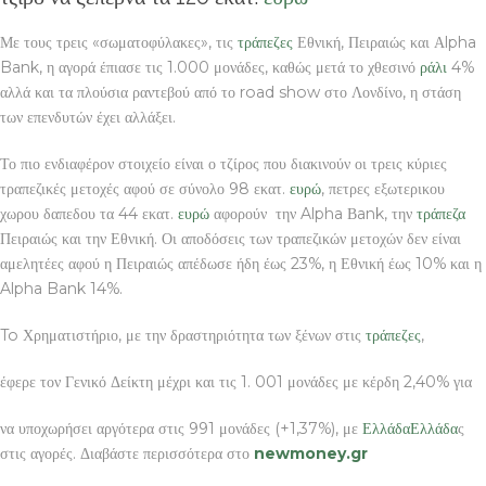
Με τους τρεις «σωματοφύλακες», τις
τράπεζες
Εθνική, Πειραιώς και Αlpha
Bank, η αγορά έπιασε τις 1.000 μονάδες, καθώς μετά το χθεσινό
ράλι
4%
αλλά και τα πλούσια ραντεβού από το road show στο Λονδίνο, η στάση
των επενδυτών έχει αλλάξει.
Το πιο ενδιαφέρον στοιχείο είναι ο τζίρος που διακινούν οι τρεις κύριες
τραπεζικές μετοχές αφού σε σύνολο 98 εκατ.
ευρώ
, πετρες εξωτερικου
χωρου δαπεδου τα 44 εκατ.
ευρώ
αφορούν την Alpha Βank, την
τράπεζα
Πειραιώς και την Εθνική. Οι αποδόσεις των τραπεζικών μετοχών δεν είναι
αμελητέες αφού η Πειραιώς απέδωσε ήδη έως 23%, η Εθνική έως 10% και η
Alpha Bank 14%.
To Χρηματιστήριο, με την δραστηριότητα των ξένων στις
τράπεζες
,
έφερε τον Γενικό Δείκτη μέχρι και τις 1. 001 μονάδες με κέρδη 2,40% για
να υποχωρήσει αργότερα στις 991 μονάδες (+1,37%), με
Ελλάδα
Ελλάδα
ς
στις αγορές. Διαβάστε περισσότερα στο
newmoney.gr