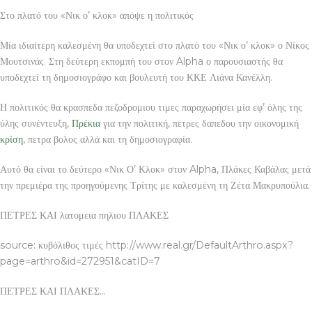
Στο πλατό του «Νικ ο’ κλοκ» απόψε η πολιτικός
Μία ιδιαίτερη καλεσμένη θα υποδεχτεί στο πλατό του «Νικ ο’ κλοκ» ο Νίκος
Μουτσινάς. Στη δεύτερη εκπομπή του στον Alpha ο παρουσιαστής θα
υποδεχτεί τη δημοσιογράφο και βουλευτή του ΚΚΕ Λιάνα Κανέλλη.
Η πολιτικός θα κρασπεδα πεζοδρομιου τιμες παραχωρήσει μία εφ’ όλης της
ύλης συνέντευξη,
Πρέκια
για την πολιτική, πετρες δαπεδου την οικονομική
κρίση
, πετρα βολος αλλά και τη δημοσιογραφία.
Αυτό θα είναι το δεύτερο «Νικ Ο’ Κλοκ» στον Alpha, Πλάκες Καβάλας μετά
την πρεμιέρα της προηγούμενης Τρίτης με καλεσμένη τη Ζέτα Μακρυπούλια.
ΠΕΤΡΕΣ ΚΑΙ λατομεια πηλιου ΠΛΑΚΕΣ
source: κυβόλιθος τιμές http://www.real.gr/DefaultArthro.aspx?
page=arthro&id=272951&catID=7
ΠΕΤΡΕΣ ΚΑΙ ΠΛΑΚΕΣ…