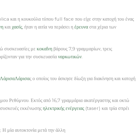
ca και η κουκούλα τύπου full face που είχε στην κατοχή του ένας
νη
και
χασίς
, ήταν η αιτία να περάσει η
έρευνα
στα χέρια των
τώ συσκευασίες με
κοκαΐνη
βάρους 7,9 γραμμαρίων, τρεις
ορίζονταν για την συσκευασία
ναρκωτικών
.
Λάρισα
Λάρισα
ς ο οποίος του άσκησε δίωξη για διακίνηση και κατοχή
μου Ρεθύμνου. Εκτός από 16,7 γραμμάρια ακατέργαστης και οκτώ
ύο συσκευές εκκένωσης
ηλεκτρικής ενέργειας
(taser) και τρία σπρέι
 Η μία αυτοκτονία μετά την άλλη