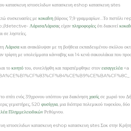
πλου κατασκευη ιστοσελιδων κατασκευη eshop κατασκευη sites
τώ συσκευασίες με
κοκαΐνη
βάρους 7,9 γραμμαρίων…Το πιστόλι repli
tp://detective-
Λάρισα
Λάρισα
ς είχαν
πληροφορίες
ότι διακινεί
κοκαΐ
ι σε ληστείες.
στη
Λάρισα
και ανακάλυψαν με τη βοήθεια εκπαιδευμένου σκύλου οκ
ν τρίφτη με υπολείμματα κάνναβης και 14 κενά σακουλάκια που προ
και το
κινητό
του, συνελήφθη και παραπέμφθηκε στον
εισαγγελέα
<a
B9%CE%BA%CE%B1%CF%83%CF%84%CE%B9%CE%BA%CF%8C_
το σπίτι ενός 39χρονου υπόπτου για διακίνηση
χασίς
σε χωριό του Δή
σερις γεμιστήρες, 520
φυσίγγια
, μια διόπτρα πολεμικού τυφεκίου, δ
ελέα
Πλημμελειοδικών
Ρεθύμνου.
υη ιστοσελιδων κατασκευη eshop κατασκευη sites Σοκ στην Κρήτη: