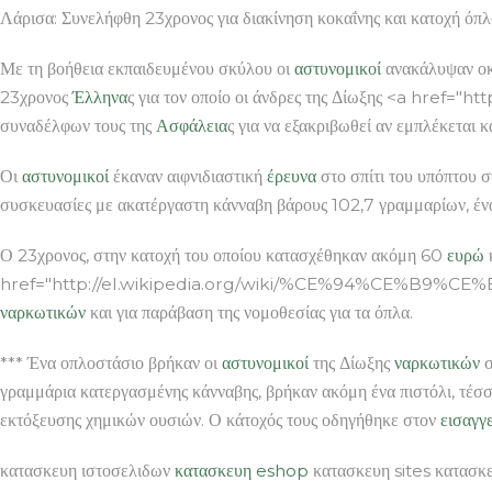
Λάρισα: Συνελήφθη 23χρονος για διακίνηση κοκαΐνης και κατοχή ό
Με τη βοήθεια εκπαιδευμένου σκύλου οι
αστυνομικοί
ανακάλυψαν οκ
23χρονος
Έλληνα
ς για τον οποίο οι άνδρες της Δίωξης <a href="ht
συναδέλφων τους της
Ασφάλεια
ς για να εξακριβωθεί αν εμπλέκεται κα
Οι
αστυνομικοί
έκαναν αιφνιδιαστική
έρευνα
στο σπίτι του υπόπτου 
συσκευασίες με ακατέργαστη κάνναβη βάρους 102,7 γραμμαρίων, ένα
Ο 23χρονος, στην κατοχή του οποίου κατασχέθηκαν ακόμη 60
ευρώ
href="http://el.wikipedia.org/wiki/%CE%94%CE%
ναρκωτικών
και για παράβαση της νομοθεσίας για τα όπλα.
*** Ένα οπλοστάσιο βρήκαν οι
αστυνομικοί
της Δίωξης
ναρκωτικών
σ
γραμμάρια κατεργασμένης κάνναβης, βρήκαν ακόμη ένα πιστόλι, τέσ
εκτόξευσης χημικών ουσιών. Ο κάτοχός τους οδηγήθηκε στον
εισαγγ
κατασκευη ιστοσελιδων
κατασκευη eshop
κατασκευη sites κατασκε