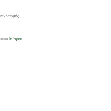
 νεκροτομής.
θνικού
θεάτρου