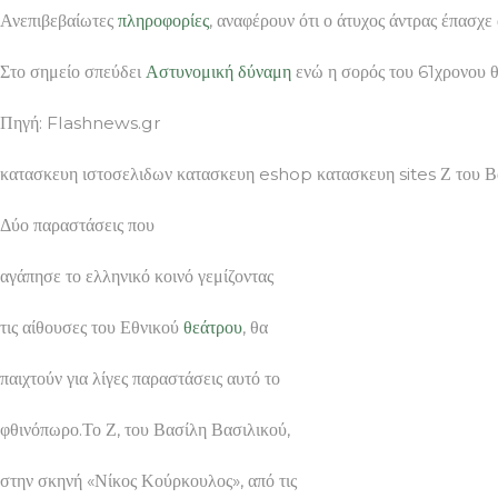
Ανεπιβεβαίωτες
πληροφορίες
, αναφέρουν ότι ο άτυχος άντρας έπασχε
Στο σημείο σπεύδει
Αστυνομική
δύναμη
ενώ η σορός του 61χρονου θ
Πηγή: Flashnews.gr
κατασκευη ιστοσελιδων κατασκευη eshop κατασκευη sites Ζ του Βα
Δύο παραστάσεις που
αγάπησε το ελληνικό κοινό γεμίζοντας
τις αίθουσες του Εθνικού
θεάτρου
, θα
παιχτούν για λίγες παραστάσεις αυτό το
φθινόπωρο.Το Ζ, του Βασίλη Βασιλικού,
στην σκηνή «Νίκος Κούρκουλος», από τις