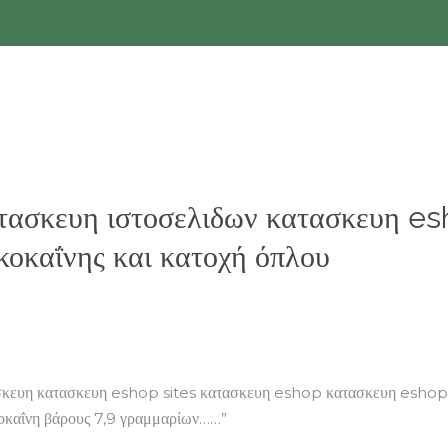
τασκευη ιστοσελιδων κατασκευη es
κοκαΐνης και κατοχή όπλου
κευη κατασκευη eshop sites κατασκευη eshop κατασκευη eshop 
οκαΐνη βάρους 7,9 γραμμαρίων……”