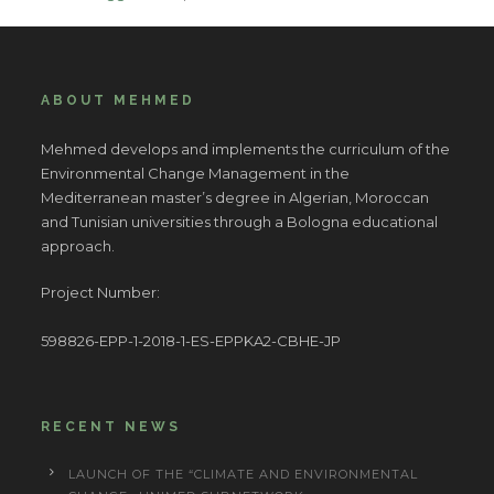
ABOUT MEHMED
Mehmed develops and implements the curriculum of the
Environmental Change Management in the
Mediterranean master’s degree in Algerian, Moroccan
and Tunisian universities through a Bologna educational
approach.
Project Number:
598826-EPP-1-2018-1-ES-EPPKA2-CBHE-JP
RECENT NEWS
LAUNCH OF THE “CLIMATE AND ENVIRONMENTAL