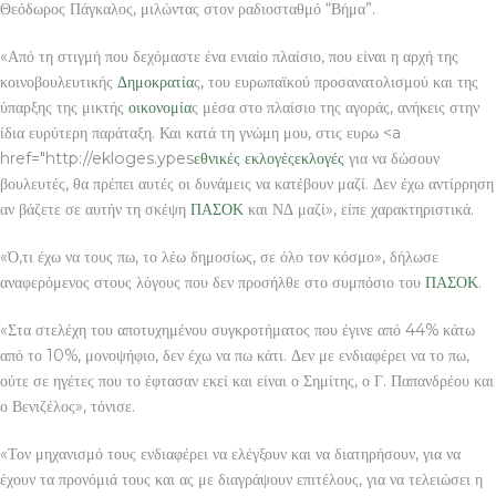
Θεόδωρος Πάγκαλος, μιλώντας στον ραδιοσταθμό “Βήμα”.
«Από τη στιγμή που δεχόμαστε ένα ενιαίο πλαίσιο, που είναι η αρχή της
κοινοβουλευτικής
Δημοκρατία
ς, του ευρωπαϊκού προσανατολισμού και της
ύπαρξης της μικτής
οικονομία
ς μέσα στο πλαίσιο της αγοράς, ανήκεις στην
ίδια ευρύτερη παράταξη. Και κατά τη γνώμη μου, στις ευρω <a
href="http://ekloges.ypes
εθνικές εκλογές
εκλογές
για να δώσουν
βουλευτές, θα πρέπει αυτές οι δυνάμεις να κατέβουν μαζί. Δεν έχω αντίρρηση
αν βάζετε σε αυτήν τη σκέψη
ΠΑΣΟΚ
και ΝΔ μαζί», είπε χαρακτηριστικά.
«Ό,τι έχω να τους πω, το λέω δημοσίως, σε όλο τον κόσμο», δήλωσε
αναφερόμενος στους λόγους που δεν προσήλθε στο συμπόσιο του
ΠΑΣΟΚ
.
«Στα στελέχη του αποτυχημένου συγκροτήματος που έγινε από 44% κάτω
από το 10%, μονοψήφιο, δεν έχω να πω κάτι. Δεν με ενδιαφέρει να το πω,
ούτε σε ηγέτες που το έφτασαν εκεί και είναι ο Σημίτης, ο Γ. Παπανδρέου και
ο Βενιζέλος», τόνισε.
«Τον μηχανισμό τους ενδιαφέρει να ελέγξουν και να διατηρήσουν, για να
έχουν τα προνόμιά τους και ας με διαγράψουν επιτέλους, για να τελειώσει η