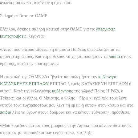
αγωνία μου αν θα το κάνουν ή όχι», είπε.
Σκληρή επίθεση σε ΟΛΜΕ
Εξάλλου, άσκησε σκληρή κριτική στην ΟΛΜΕ για τις
απεργιακές
κινητοποιήσεις
, λέγοντας:
«Αυτοί που υπερασπίζονται τη δημόσια Παιδεία, υπερασπίζονται τα
φροντιστήριά τους. Και τώρα θέλουν να χρησιμοποιήσουν τα
παιδιά
στους
δρόμους, κατά των πραιτοριανών.
Η επιστολή της ΟΛΜΕ λέει “βγείτε και πολεμήστε την
κυβέρνηση
,
ΚΑΤΑΣΚΕΥΕΣ ΕΠΙΠΛΩΝ
ΕΠΙΠΛΟ ή εμείς ΚΑΤΑΣΚΕΥΗ ΕΠΙΠΛΩΝ ή
αυτοί”. Κατά της εκλεγμένης
κυβέρνηση
ς της χώρας! Ποιοι; Η Ρόζα, ο
Τσίπρας και οι άλλοι. Ο Μπίστης, ο Φίλης – ξέρω κι εγώ πώς τους λένε
αυτούς τους τυχάρπαστους που λένε «ή εμείς ή αυτοί» στον κόσμο και στα
παιδιά
λένε να βγουν στους δρόμους και να κάνουν εξέγερση», πρόσθεσε.
«Μου θυμίζουν αυτούς τους μαύρους στην Αφρική που κάνουν ιδιωτικούς
στρατούς με τα παιδάκια των εννέα ετών», κατέληξε.