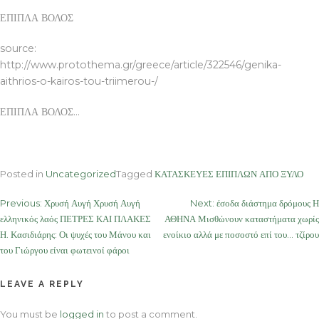
ΕΠΙΠΛΑ ΒΟΛΟΣ
source:
http://www.protothema.gr/greece/article/322546/genika-
aithrios-o-kairos-tou-triimerou-/
ΕΠΙΠΛΑ ΒΟΛΟΣ…
Posted in
Uncategorized
Tagged
ΚΑΤΑΣΚΕΥΕΣ ΕΠΙΠΛΩΝ ΑΠΟ ΞΥΛΟ
Post
Previous:
Χρυσή Αυγή Χρυσή Αυγή
Next:
έσοδα διάστημα δρόμους Η
ελληνικός λαός ΠΕΤΡΕΣ ΚΑΙ ΠΛΑΚΕΣ
ΑΘΗΝΑ Μισθώνουν καταστήματα χωρίς
navigation
Η. Κασιδιάρης: Οι ψυχές του Μάνου και
ενοίκιο αλλά με ποσοστό επί του… τζίρου
του Γιώργου είναι φωτεινοί φάροι
LEAVE A REPLY
You must be
logged in
to post a comment.