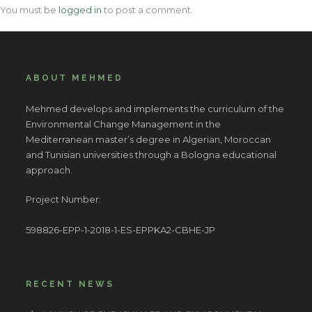
You must be
logged in
to post a comment.
ABOUT MEHMED
Mehmed develops and implements the curriculum of the
Environmental Change Management in the
Mediterranean master’s degree in Algerian, Moroccan
and Tunisian universities through a Bologna educational
approach.
Project Number:
598826-EPP-1-2018-1-ES-EPPKA2-CBHE-JP
RECENT NEWS