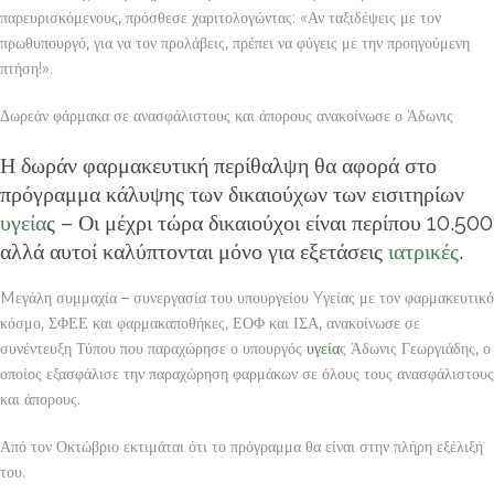
παρευρισκόμενους, πρόσθεσε χαριτολογώντας: «Αν ταξιδέψεις με τον
πρωθυπουργό, για να τον προλάβεις, πρέπει να φύγεις με την προηγούμενη
πτήση!».
Δωρεάν φάρμακα σε ανασφάλιστους και άπορους ανακοίνωσε ο Άδωνις
Η δωράν φαρμακευτική περίθαλψη θα αφορά στο
πρόγραμμα κάλυψης των δικαιούχων των εισιτηρίων
υγεία
ς – Οι μέχρι τώρα δικαιούχοι είναι περίπου 10.500
αλλά αυτοί καλύπτονται μόνο για εξετάσεις
ιατρικές
.
Mεγάλη συμμαχία – συνεργασία του υπουργείου Yγείας με τον φαρμακευτικό
κόσμο, ΣΦΕΕ και φαρμακαποθήκες, ΕΟΦ και ΙΣΑ, ανακοίνωσε σε
συνέντευξη Τύπου που παραχώρησε ο υπουργός
υγεία
ς Άδωνις Γεωργιάδης, ο
οποίος εξασφάλισε την παραχώρηση φαρμάκων σε όλους τους ανασφάλιστους
και άπορους.
Από τον Οκτώβριο εκτιμάται ότι το πρόγραμμα θα είναι στην πλήρη εξέλιξή
του.