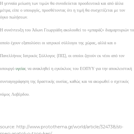
Η γενναία μείωση των τιμών θα συνοδεύεται προοδευτικά και από άλλα
μέτρα, είπε ο υπουργός, προσθέτοντας ότι η τιμή θα συσχετίζεται με τον
όγκο πωλήσεων.
Η συνέντευξη του Άδωνι Γεωργιάδη ακολουθεί το «μπαράζ» διαμαρτυριών το
οποίο έχουν εξαπολύσει οι ιατρικοί σύλλογοι της χώρας, αλλά και ο
Πανελλήνιος Ιατρικός Σύλλογος (ΠΙΣ), οι οποίοι ζητούν εκ νέου από τον
υπουργό
υγεία
ς να ανακληθεί η εγκύκλιος του ΕΟΠΥΥ για την αποκλειστική
συνταγογράφηση της δραστικής ουσίας, καθώς και να ακυρωθεί ο σχετικός
νόμος Λοβέρδου.
ΣΥΣΤΗΜΑΤΑ ΑΣΦΑΛΕΙΑΣ ΒΟΛΟΣ ΣΥΣΤΗΜΑΤΑ ΣΥΝΑΓΕΡΜΟΥ
ΒΟΛΟΣ
source: http://www.protothema.gr/world/article/324738/sti-
mesi-anatoli-o-tzon-keri/