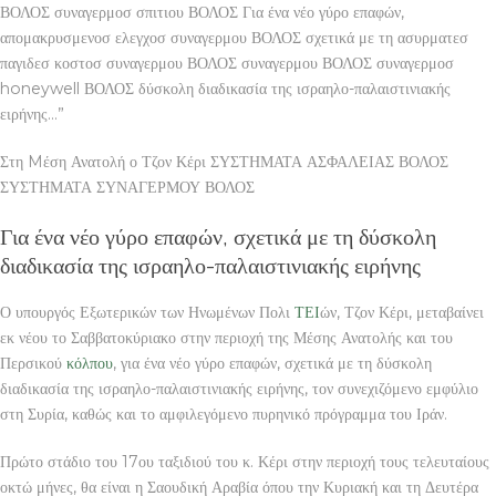
ΒΟΛΟΣ συναγερμοσ σπιτιου ΒΟΛΟΣ Για ένα νέο γύρο επαφών,
απομακρυσμενοσ ελεγχοσ συναγερμου ΒΟΛΟΣ σχετικά με τη ασυρματεσ
παγιδεσ κοστοσ συναγερμου ΒΟΛΟΣ συναγερμου ΒΟΛΟΣ συναγερμοσ
honeywell ΒΟΛΟΣ δύσκολη διαδικασία της ισραηλο-παλαιστινιακής
ειρήνης…”
Στη Mέση Ανατολή ο Τζον Κέρι ΣΥΣΤΗΜΑΤΑ ΑΣΦΑΛΕΙΑΣ ΒΟΛΟΣ
ΣΥΣΤΗΜΑΤΑ ΣΥΝΑΓΕΡΜΟΥ ΒΟΛΟΣ
Για ένα νέο γύρο επαφών, σχετικά με τη δύσκολη
διαδικασία της ισραηλο-παλαιστινιακής ειρήνης
Ο υπουργός Εξωτερικών των Ηνωμένων Πολι
ΤΕΙ
ών, Τζον Κέρι, μεταβαίνει
εκ νέου το Σαββατοκύριακο στην περιοχή της Μέσης Ανατολής και του
Περσικού
κόλπου
, για ένα νέο γύρο επαφών, σχετικά με τη δύσκολη
διαδικασία της ισραηλο-παλαιστινιακής ειρήνης, τον συνεχιζόμενο εμφύλιο
στη Συρία, καθώς και το αμφιλεγόμενο πυρηνικό πρόγραμμα του Ιράν.
Πρώτο στάδιο του 17ου ταξιδιού του κ. Κέρι στην περιοχή τους τελευταίους
οκτώ μήνες, θα είναι η Σαουδική Αραβία όπου την Κυριακή και τη Δευτέρα