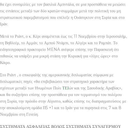
θα έχει συνομιλίες με τον βασιλιά Αμπντάλα, σε μια προσπάθεια να μειώσει
τις εντάσεις μεταξύ των δύο κρατών-συμμάχων μετά την πολιτική του μη
στρατιωτικού παρεμβατισμού που επέλεξε η Ουάσιγκτον στη Συρία και στο
Ιράν.
Μετά το Ριάντ, ο κ. Κέρι αναμένεται έως τις 11 Νοεμβρίου στην Ιερουσαλήμ,
τη Βηθλεέμ, το Αμμάν, το Αμπού Ντάμπι, το Αλγέρι και το Ραμπάτ. Το
ειδησεογραφικό πρακτορείο MENA ανέφερε επίσης την Παρασκευή ότι
πιθανώς να υπάρξει μια μικρή στάση την Κυριακή για «λίγες ώρες» στο
Κάιρο.
Στο Ριάντ , ο επικεφαλής της αμερικανικής διπλωματίας σύμφωνα με
διπλωματικές πηγές «θα επιβεβαιώσει τον στρατηγικό χαρακτήρα των
σχέσεων μεταξύ των Ηνωμένων Πολι
ΤΕΙ
ών και της Σαουδικής Αραβίας»,
και θα συζητήσει επίσης την προσπάθεια για τον τερματισμό του πολέμου
στη Συρία, την πρόοδο στην Αίγυπτο, καθώς επίσης τις διαπραγματεύσεις με
την αποκαλούμενη ομάδα Π5 +1 και το Ιράν για τα πυρηνικά στις 7 και 8
Νοεμβρίου στη Γενεύη.
ΣΥΣΤΗΜΑΤΑ ΑΣΦΑΛΕΙΑΣ ΒΟΛΟΣ ΣΥΣΤΗΜΑΤΑ ΣΥΝΑΓΕΡΜΟΥ