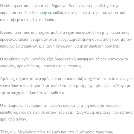
Η είδηση ωστόσο είναι ότι οι δήμαρχοι δεν είχαν ενημερωθεί για την
παρουσία του
Πρωθυπουργού
, καθώς εκείνος εμφανίστηκε αιφνιδιαστικά
στην ταβέρνα στις 10 το βράδυ.
Κάποιοι από τους δημάρχους μάλιστα είχαν αποφασίσει να μην παραστούν,
προφανώς επειδή θεώρησαν ότι η προγραμματισμένη συνάντησή τους με τον
υπουργό Εσωτερικών, κ. Γιάννη Μιχελάκη, θα ήταν υπόθεση ρουτίνας.
Ο πρωθυπουργός, ωστόσο, είχε διαφορετική άποψη και έδωσε κανονικά το
«παρών», προκαλώντας… πανικό στους απόντες.
Αμέσως, σήμανε συναγερμός και όσοι απουσίαζαν σχεδόν… τσακίστηκαν για
να ανέβουν στην Κηφισιά, με απόκλιση από μισή μέχρι μία ώρα, ανάλογα με
την περιοχή που βρισκόταν ο καθένας.
Ο κ. Σαμαράς δεν άφησε να περάσει απαρατήρητη η απουσία τους και,
απευθυνόμενος σε έναν εξ αυτών, του είπε: «Συγγνώμη, δήμαρχε, που έφτασα
πριν από σένα».
Τότε, ο κ. Μιχελάκης πήρε το λόγο και, απευθυνόμενος προς τους