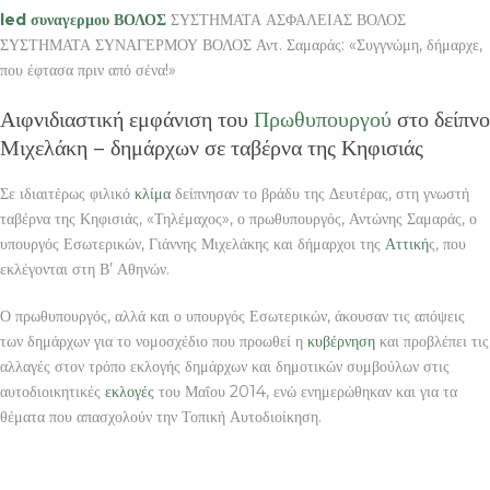
led συναγερμου ΒΟΛΟΣ
ΣΥΣΤΗΜΑΤΑ ΑΣΦΑΛΕΙΑΣ ΒΟΛΟΣ
ΣΥΣΤΗΜΑΤΑ ΣΥΝΑΓΕΡΜΟΥ ΒΟΛΟΣ Αντ. Σαμαράς: «Συγγνώμη, δήμαρχε,
που έφτασα πριν από σένα!»
Αιφνιδιαστική εμφάνιση του
Πρωθυπουργού
στο δείπνο
Μιχελάκη – δημάρχων σε ταβέρνα της Κηφισιάς
Σε ιδιαιτέρως φιλικό
κλίμα
δείπνησαν το βράδυ της Δευτέρας, στη γνωστή
ταβέρνα της Κηφισιάς, «Τηλέμαχος», ο πρωθυπουργός, Αντώνης Σαμαράς, ο
υπουργός Εσωτερικών, Γιάννης Μιχελάκης και δήμαρχοι της
Αττική
ς, που
εκλέγονται στη Β’ Αθηνών.
Ο πρωθυπουργός, αλλά και ο υπουργός Εσωτερικών, άκουσαν τις απόψεις
των δημάρχων για το νομοσχέδιο που προωθεί η
κυβέρνηση
και προβλέπει τις
αλλαγές στον τρόπο εκλογής δημάρχων και δημοτικών συμβούλων στις
αυτοδιοικητικές
εκλογές
του Μαΐου 2014, ενώ ενημερώθηκαν και για τα
θέματα που απασχολούν την Τοπική Αυτοδιοίκηση.