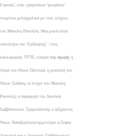
Γυφτιάς’, ενός τραγουδιού ‘φευγάτου’
ντυμένου μελαγχολικά με τους στίχους
του Μανώλη Ρασούλη. Μια ματιά στην
ταυτότητα του ‘Εκδίκησης’ : έτος
κυκλοφορίας 1978, εταιρία παρ
αγωγής
η
Λύρα του Νίκου Πατσιφά, η μουσική του
Νίκου Ξυδάκη, οι στίχοι του Μανώλη
Ρασούλη, η παραγωγή του Διονύση
Σαββόπουλου. Τραγουδιστής ο αξέχαστος
Νίκος Παπάζογλου(συμμετείχαν η Σοφία
Διαμαντή και ο Διονύσης Σαββόπουλος).