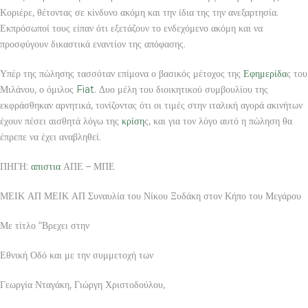
Κοριέρε, θέτοντας σε κίνδυνο ακόμη και την ίδια της την ανεξαρτησία.
Εκπρόσωποί τους είπαν ότι εξετάζουν το ενδεχόμενο ακόμη και να
προσφύγουν δικαστικά εναντίον της απόφασης.
Υπέρ της πώλησης τασσόταν επίμονα ο βασικός μέτοχος της
Εφημερίδα
ς του
Μιλάνου, ο όμιλος
Fiat
. Δυο μέλη του διοικητικού συμβουλίου της
εκφράσθηκαν αρνητικά, τονίζοντας ότι οι τιμές στην ιταλική αγορά ακινήτων
έχουν πέσει αισθητά λόγω της
κρίση
ς, και για τον λόγο αυτό η πώληση θα
έπρεπε να έχει αναβληθεί.
ΠΗΓΗ:
απιστια
ΑΠΕ – ΜΠΕ
ΜΕΙΚ ΑΠ ΜΕΙΚ ΑΠ Συναυλία του Νίκου Ξυδάκη στον Κήπο του Μεγάρου
Με τίτλο “Βρεχει στην
Εθνική Οδό και με την συμμετοχή των
Γεωργία Νταγάκη, Γιώργη Χριστοδούλου,