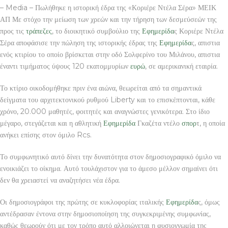
– Media – Πωλήθηκε η ιστορική έδρα της «Κοριέρε Ντέλα Σέρα» ΜΕΙΚ
ΑΠ Με στόχο την μείωση των χρεών και την τήρηση των δεσμεύσεών της
προς τις
τράπεζες
, το διοικητικό συμβούλιο της
Εφημερίδα
ς Κοριέρε Ντέλα
Σέρα αποφάσισε την πώληση της ιστορικής έδρας της
Εφημερίδα
ς, απιστια
ενός κτιρίου το οποίο βρίσκεται στην οδό Σολφερίνο του Μιλάνου, απιστια
έναντι τιμήματος ύψους 120 εκατομμυρίων
ευρώ
, σε αμερικανική εταιρία.
Το κτίριο οικοδομήθηκε πριν ένα αιώνα, θεωρείται από τα σημαντικά
δείγματα του αρχιτεκτονικού ρυθμού Liberty και το επισκέπτονται, κάθε
χρόνο, 20.000 μαθητές, φοιτητές και αναγνώστες γενικότερα. Στο ίδιο
μέγαρο, στεγάζεται και η αθλητική
Εφημερίδα
Γκαζέτα ντέλο
σπορ
τ, η οποία
ανήκει επίσης στον όμιλο Rcs.
Το συμφωνητικό αυτό δίνει την δυνατότητα στον δημοσιογραφικό όμιλο να
ενοικιάζει το οίκημα. Αυτό τουλάχιστον για το άμεσο μέλλον σημαίνει ότι
δεν θα χρειαστεί να αναζητήσει νέα έδρα.
Οι δημοσιογράφοι της πρώτης σε κυκλοφορίας ιταλικής
Εφημερίδα
ς, όμως
αντέδρασαν έντονα στην δημοσιοποίηση της συγκεκριμένης συμφωνίας,
καθώς θεωρούν ότι με τον τρόπο αυτό αλλοιώνεται η φυσιογνωμία της