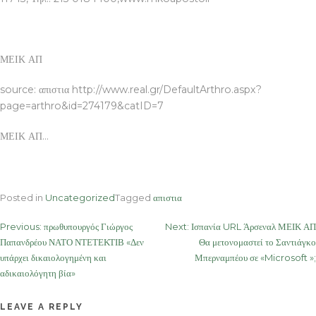
ΜΕΙΚ ΑΠ
source: απιστια http://www.real.gr/DefaultArthro.aspx?
page=arthro&id=274179&catID=7
ΜΕΙΚ ΑΠ…
Posted in
Uncategorized
Tagged
απιστια
Post
Previous:
πρωθυπουργός Γιώργος
Next:
Ισπανία URL Άρσεναλ ΜΕΙΚ ΑΠ
Παπανδρέου ΝΑΤΟ ΝΤΕΤΕΚΤΙΒ «Δεν
Θα μετονομαστεί το Σαντιάγκο
navigation
υπάρχει δικαιολογημένη και
Μπερναμπέου σε «Microsoft »;
αδικαιολόγητη βία»
LEAVE A REPLY