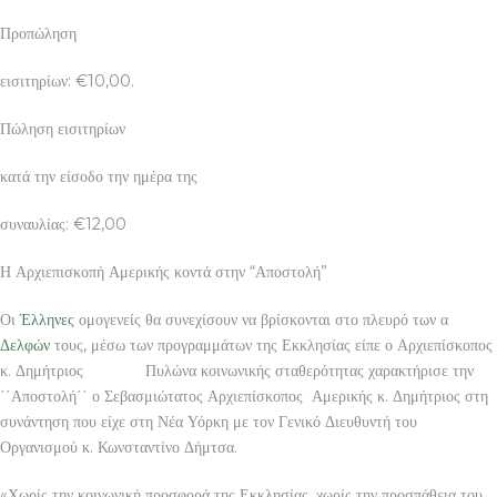
Προπώληση
εισιτηρίων: €10,00.
Πώληση εισιτηρίων
κατά την είσοδο την ημέρα της
συναυλίας: €12,00
Η Αρχιεπισκοπή Αμερικής κοντά στην “Αποστολή”
Οι
Έλληνες
ομογενείς θα συνεχίσουν να βρίσκονται στο πλευρό των α
Δελφών
τους, μέσω των προγραμμάτων της Εκκλησίας είπε ο Αρχιεπίσκοπος
κ. Δημήτριος Πυλώνα κοινωνικής σταθερότητας χαρακτήρισε την
΄΄Αποστολή΄΄ ο Σεβασμιώτατος Αρχιεπίσκοπος Αμερικής κ. Δημήτριος στη
συνάντηση που είχε στη Νέα Υόρκη με τον Γενικό Διευθυντή του
Οργανισμού κ. Κωνσταντίνο Δήμτσα.
«Χωρίς την κοινωνική προσφορά της Εκκλησίας, χωρίς την προσπάθεια του