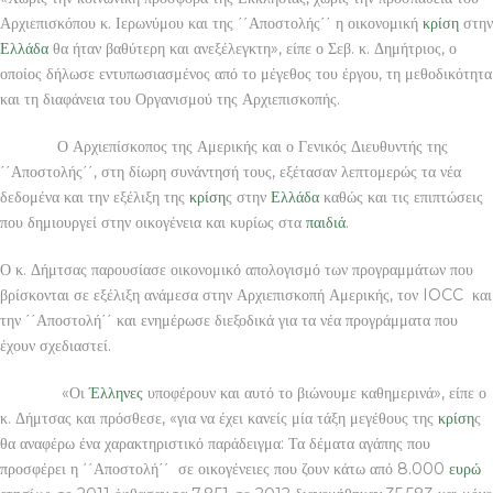
Αρχιεπισκόπου κ. Ιερωνύμου και της ΄΄Αποστολής΄΄ η οικονομική
κρίση
στην
Ελλάδα
θα ήταν βαθύτερη και ανεξέλεγκτη», είπε ο Σεβ. κ. Δημήτριος, ο
οποίος δήλωσε εντυπωσιασμένος από το μέγεθος του έργου, τη μεθοδικότητα
και τη διαφάνεια του Οργανισμού της Αρχιεπισκοπής.
Ο Αρχιεπίσκοπος της Αμερικής και ο Γενικός Διευθυντής της
΄΄Αποστολής΄΄, στη δίωρη συνάντησή τους, εξέτασαν λεπτομερώς τα νέα
δεδομένα και την εξέλιξη της
κρίση
ς στην
Ελλάδα
καθώς και τις επιπτώσεις
που δημιουργεί στην οικογένεια και κυρίως στα
παιδιά
.
Ο κ. Δήμτσας παρουσίασε οικονομικό απολογισμό των προγραμμάτων που
βρίσκονται σε εξέλιξη ανάμεσα στην Αρχιεπισκοπή Αμερικής, τον IOCC και
την ΄΄Αποστολή΄΄ και ενημέρωσε διεξοδικά για τα νέα προγράμματα που
έχουν σχεδιαστεί.
«Οι
Έλληνες
υποφέρουν και αυτό το βιώνουμε καθημερινά», είπε ο
κ. Δήμτσας και πρόσθεσε, «για να έχει κανείς μία τάξη μεγέθους της
κρίση
ς
θα αναφέρω ένα χαρακτηριστικό παράδειγμα: Τα δέματα αγάπης που
προσφέρει η ΄΄Αποστολή΄΄ σε οικογένειες που ζουν κάτω από 8.000
ευρώ