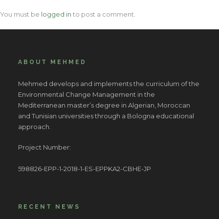
You must be
logged in
to post a comment.
ABOUT MEHMED
Mehmed develops and implements the curriculum of the
Environmental Change Management in the
Mediterranean master’s degree in Algerian, Moroccan
and Tunisian universities through a Bologna educational
approach.
Project Number:
598826-EPP-1-2018-1-ES-EPPKA2-CBHE-JP
RECENT NEWS