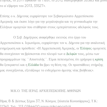
ετησίως, το 2011 έφθασαν τα 7.851, το 2012 διανεμήθηκαν 35.583 και μόνο
το α΄εξάμηνο του 2013, 33527».
Επίσης ο κ. Δήμτσας ευχαρίστησε τον Σεβασμιώτατο Αρχιεπίσκοπο
Αμερικής και έκανε λόγο για την μεγαλοψυχία και τη γενναιοδωρία την
Ελλήνων ομογενών που στάθησαν στους εμπερίστατους αδελφούς τους.
Ο Σεβ. Δημήτριος αναφέρθηκε εκτενώς στο έργο του
Αρχιεπισκόπου κ. Ιερωνύμου, ευχαρίστησε τον κ. Δήμτσα για την αναλυτική
ενημέρωση και πρόσθεσε: «Η Αρχιεπισκοπή Αμερικής, οι
Έλληνες
ομογενείς
θα συνεχίσουν να βρίσκονται στο πλευρό των α
Δελφών
τους, μέσω των
προγραμμάτων της ΄΄Αποστολής΄΄. Είμαι πεπεισμένος ότι γρήγορα η
κρίση
θα ξεπεραστεί και η
Ελλάδα
θα βρει τη θέση της. Οι προσπάθειες στήριξης
μας συνεχίζονται, εξετάζουμε το ενδεχόμενο άμεσης νέας βοήθειας».
Μ.Κ.Ο. ΤΗΣ ΙΕΡΑΣ ΑΡΧΙΕΠΙΣΚΟΠΗΣ ΑΘΗΝΩΝ
Ήρας 8 & Δέσπως Σέχου 37, Ν. Κόσμος (πλατεία Κυνοσάργους), Τ.Κ.:
11743, Τηλ.: 213 0184400,www.mkoapostoli