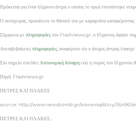
Πρόκειται για έναν 61χρονο άντρα ο οποίος το πρωί εντοπίστηκε νε
Ο αυτόχειρας, προκάλεσε το θάνατό του με καραμπίνα καταφέροντας 
Σύμφωνα με
πληροφορίες
του Flashnews.gr, ο 61χρονος άφησε σημεί
Ανεπιβεβαίωτες
πληροφορίες
, αναφέρουν ότι ο άτυχος άντρας έπασχε
Στο σημείο σπεύδει
Αστυνομική
δύναμη
ενώ η σορός του 61χρονου θ
Πηγή: Flashnews.gr
ΠΕΤΡΕΣ ΚΑΙ ΠΛΑΚΕΣ
source: http://www.newsbomb.gr/koinwnia/story/364961/ekt
ΠΕΤΡΕΣ ΚΑΙ ΠΛΑΚΕΣ…