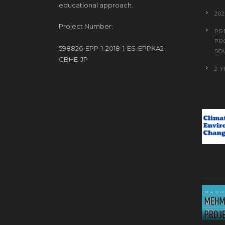
educational approach.
20
Project Number:
PR
PR
598826-EPP-1-2018-1-ES-EPPKA2-
SO
CBHE-JP
2 