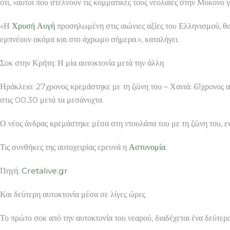
ότι, «αυτοί που στέλνουν τις κομματικές τους νεολαίες στην Μύκονο
«Η
Χρυσή Αυγή
προσηλωμένη στις αιώνιες αξίες του Ελληνισμού, θα 
εμπνέουν ακόμα και στο άχρωμο σήμερα.», καταλήγει.
Σοκ στην Κρήτη: Η μία αυτοκτονία μετά την άλλη
Ηράκλειο: 27χρονος κρεμάστηκε με τη ζώνη του – Χανιά: 61χρονος 
στις 00.30 μετά τα μεσάνυχτα.
Ο νέος άνδρας κρεμάστηκε μέσα στη ντουλάπα του με τη ζώνη του, εν
Τις συνθήκες της αυτοχειρίας ερευνά η
Αστυνομία
.
Πηγή:
Cretalive.gr
Και δεύτερη αυτοκτονία μέσα σε λίγες ώρες
Το πρώτο σοκ από την αυτοκτονία του νεαρού, διαδέχεται ένα δεύτ