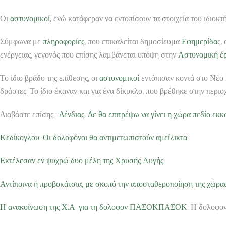
Οι
αστυνομικοί
, ενώ κατάφεραν να εντοπίσουν τα στοιχεία του ιδιοκτ
Σύμφωνα με
πληροφορίες
, που επικαλείται δημοσίευμα
Εφημερίδα
ς,
ενέργειας, γεγονός που επίσης λαμβάνεται υπόψη στην
Αστυνομική
έ
Το ίδιο βράδυ της επίθεσης, οι
αστυνομικοί
εντόπισαν κοντά στο Νέο 
δράστες. Το ίδιο έκαναν και για ένα δίκυκλο, που βρέθηκε στην περ
Διαβάστε επίσης:
Δένδιας: Δε θα επιτρέψω να γίνει η χώρα πεδίο ε
Κεδίκογλου: Οι δολοφόνοι θα αντιμετωπιστούν αμείλικτα
Εκτέλεσαν εν ψυχρώ δυο μέλη της Χρυσής Αυγής
Αντίποινα ή προβοκάτσια, με σκοπό την αποσταθεροποίηση της χώρας
Η ανακοίνωση της Χ.Α. για τη δολοφον
ΠΑΣΟΚ
ΠΑΣΟΚ
: Η δολοφον