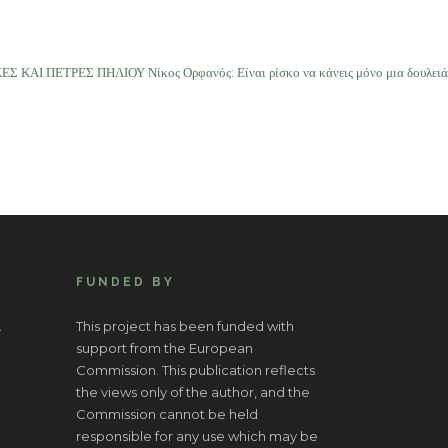
Σ ΚΑΙ ΠΕΤΡΕΣ ΠΗΛΙΟΥ Νίκος Ορφανός: Είναι ρίσκο να κάνεις μόνο μια δουλειά
FUNDED BY
.
This project has been funded with
support from the European
Commission. This publication reflects
the views only of the author, and the
Commission cannot be held
responsible for any use which may be