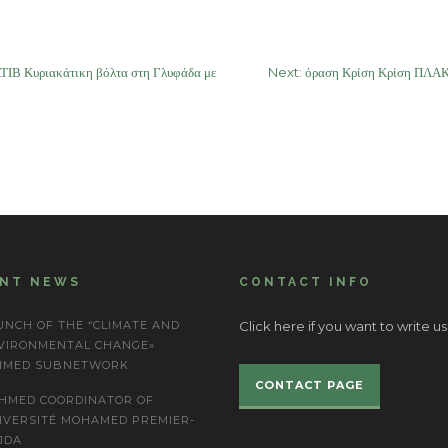
 Κυριακάτικη βόλτα στη Γλυφάδα με
Next:
όραση Κρίση Κρίση ΠΛΑΚΕ
ENT NEWS
CONTACT INFO
UNCH OF THE “CLIMATE AND
Click here if you want to write us
VIRONMENTAL CHANGE»
IMED SUBNETWORK
CONTACT PAGE
HMED COORDINATOR OF
IVERSITÉ MOHAMED PREMIER-
JDA