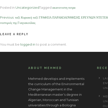
Posted in
Uncategorized
Tagged
ακανονιστη πετρα
Post
Previous:
ταξί Κυριακή ταξί ΓΡΑΦΕΙΑ ΠΑΡΑΚΟΛΟΥΘΗΣΗΣ ΕΡΕΥΝΩΝ ΝΤΕΤΕΚΤΙΒ
νοστιμιές της Γιαγιακούλας
navigation
LEAVE A REPLY
You must be
logged in
to post a comment.
ABOUT MEHMED
REC
Mehmed develops and implements
LA
EN
the curriculum of the Environmental
UN
Change Management in the
Mediterranean master’s degree in
ME
Algerian, Moroccan and Tunisian
UN
universities through a Bologna
OU