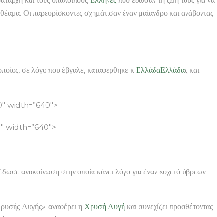
ατάρχη και τους υπόλοιπους
Έλληνες
που έδωσαν τη ζωή τους για να
ρθέαμα. Οι παρευρίσκοντες σχημάτισαν έναν μαίανδρο και ανάβοντας
οποίος, σε λόγο που έβγαλε, καταφέρθηκε κ
Ελλάδα
Ελλάδα
ς και
″ width=”640″>
″ width=”640″>
έδωσε ανακοίνωση στην οποία κάνει λόγο για έναν «οχετό ύβρεων
Χρυσής Αυγής», αναφέρει η
Χρυσή Αυγή
και συνεχίζει προσθέτοντας