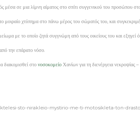
κρός μέσα σε μια λίμνη αίματος στο σπίτι συγγενικού του προσώπου
το μοιραίο χτύπημα στο πάνω μέρος του σώματός του, και συγκεκριμ
ωμα με το οποίο ζητά συγγνώμη από τους οικείους του και εξηγεί ότ
 από την επάρατο νόσο.
α διακομισθεί στο
νοσοκομείο
Χανίων για τη διενέργεια νεκροψίας –
elesi-sto-nirakleio-mystirio-me-ti-motosikleta-ton-drast