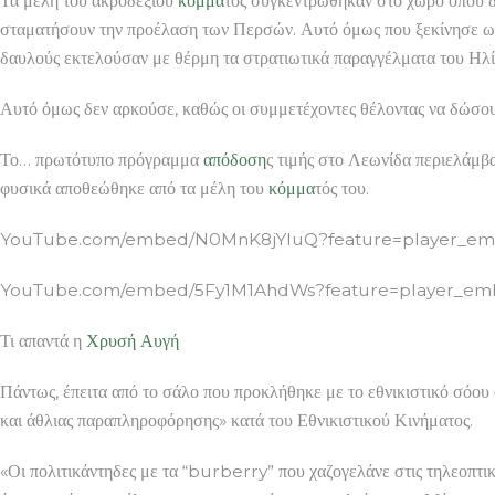
Τα μέλη του ακροδεξιού
κόμμα
τος συγκεντρώθηκαν στο χώρο όπου δ
σταματήσουν την προέλαση των Περσών. Αυτό όμως που ξεκίνησε ως τ
δαυλούς εκτελούσαν με θέρμη τα στρατιωτικά παραγγέλματα του Ηλί
Αυτό όμως δεν αρκούσε, καθώς οι συμμετέχοντες θέλοντας να δώσο
Το… πρωτότυπο πρόγραμμα
απόδοση
ς τιμής στο Λεωνίδα περιελάμβα
φυσικά αποθεώθηκε από τα μέλη του
κόμμα
τός του.
YouTube.com/embed/N0MnK8jYluQ?feature=player_embed
YouTube.com/embed/5Fy1M1AhdWs?feature=player_embed
Τι απαντά η
Χρυσή Αυγή
Πάντως, έπειτα από το σάλο που προκλήθηκε με το εθνικιστικό σόου 
και άθλιας παραπληροφόρησης» κατά του Εθνικιστικού Κινήματος.
«Οι πολιτικάντηδες με τα “burberry” που χαζογελάνε στις τηλεοπτι