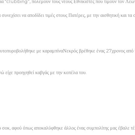
 για “clubbing”, πολεμούν τους νέους Εθνικιστές που τιμούν τον Λεω
συνεχίσει να αποδίδει τιμές στους Πατέρες, με την αισθητική και τα
αυτοπυροβολήθηκε με καραμπίναΝεκρός βρέθηκε ένας 27χρονος από τ
ώ είχε προηγηθεί καβγάς με την κοπέλα του.
ερο σοκ, αφού όπως αποκαλύφθηκε άλλος ένας συμπολίτης μας έβαλε 