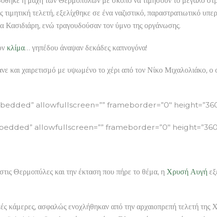
όθηκε η μάχη των Θερμοπυλών με σκοπό να τιμήσουν το μεγάλο στρ
ιμητική τελετή, εξελίχθηκε σε ένα ναζιστικό, παραστρατιωτικό υπε
α Κασιδιάρη, ενώ τραγουδούσαν τον ύμνο της οργάνωσης.
υν
κλίμα
… γηπέδου άναψαν δεκάδες καπνογόνα!
νε και χαιρετισμό με υψωμένο το χέρι από τον Νίκο Μιχαλολιάκο, ο 
ded” allowfullscreen=”” frameborder=”0″ height=”360
ded” allowfullscreen=”” frameborder=”0″ height=”360
στις Θερμοπύλες και την έκταση που πήρε το θέμα, η
Χρυσή Αυγή
εξ
κές κάμερες, ασφαλώς ενοχλήθηκαν από την αρχαιοπρεπή τελετή της 