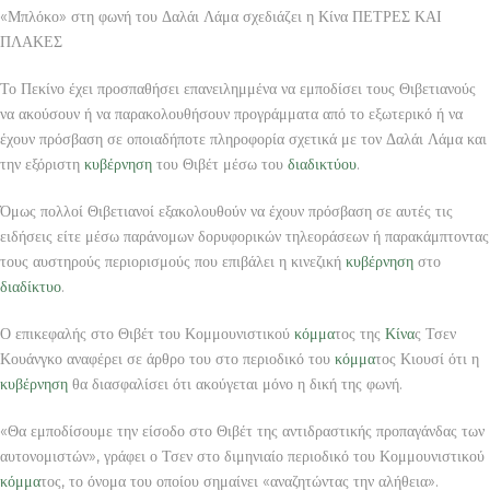
«Μπλόκο» στη φωνή του Δαλάι Λάμα σχεδιάζει η Κίνα ΠΕΤΡΕΣ ΚΑΙ
ΠΛΑΚΕΣ
Το Πεκίνο έχει προσπαθήσει επανειλημμένα να εμποδίσει τους Θιβετιανούς
να ακούσουν ή να παρακολουθήσουν προγράμματα από το εξωτερικό ή να
έχουν πρόσβαση σε οποιαδήποτε πληροφορία σχετικά με τον Δαλάι Λάμα και
την εξόριστη
κυβέρνηση
του Θιβέτ μέσω του
διαδικτύου
.
Όμως πολλοί Θιβετιανοί εξακολουθούν να έχουν πρόσβαση σε αυτές τις
ειδήσεις είτε μέσω παράνομων δορυφορικών τηλεοράσεων ή παρακάμπτοντας
τους αυστηρούς περιορισμούς που επιβάλει η κινεζική
κυβέρνηση
στο
διαδίκτυο
.
Ο επικεφαλής στο Θιβέτ του Κομμουνιστικού
κόμμα
τος της
Κίνα
ς Τσεν
Κουάνγκο αναφέρει σε άρθρο του στο περιοδικό του
κόμμα
τος Κιουσί ότι η
κυβέρνηση
θα διασφαλίσει ότι ακούγεται μόνο η δική της φωνή.
«Θα εμποδίσουμε την είσοδο στο Θιβέτ της αντιδραστικής προπαγάνδας των
αυτονομιστών», γράφει ο Τσεν στο διμηνιαίο περιοδικό του Κομμουνιστικού
κόμμα
τος, το όνομα του οποίου σημαίνει «αναζητώντας την αλήθεια».