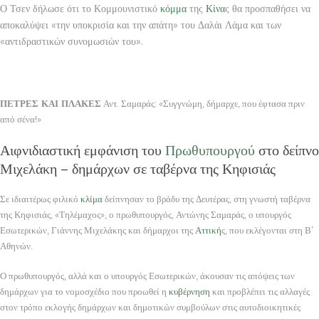
Ο Τσεν δήλωσε ότι το Κομμουνιστικό
κόμμα
της
Κίνα
ς θα προσπαθήσει να
αποκαλύψει «την υποκρισία και την απάτη» του Δαλάι Λάμα και των
«αντιδραστικών συνομωσιών του».
ΠΕΤΡΕΣ ΚΑΙ ΠΛΑΚΕΣ
Αντ. Σαμαράς: «Συγγνώμη, δήμαρχε, που έφτασα πριν
από σένα!»
Αιφνιδιαστική εμφάνιση του
Πρωθυπουργού
στο δείπνο
Μιχελάκη – δημάρχων σε ταβέρνα της Κηφισιάς
Σε ιδιαιτέρως φιλικό
κλίμα
δείπνησαν το βράδυ της Δευτέρας, στη γνωστή ταβέρνα
της Κηφισιάς, «Τηλέμαχος», ο πρωθυπουργός, Αντώνης Σαμαράς, ο υπουργός
Εσωτερικών, Γιάννης Μιχελάκης και δήμαρχοι της
Αττική
ς, που εκλέγονται στη Β’
Αθηνών.
Ο πρωθυπουργός, αλλά και ο υπουργός Εσωτερικών, άκουσαν τις απόψεις των
δημάρχων για το νομοσχέδιο που προωθεί η
κυβέρνηση
και προβλέπει τις αλλαγές
στον τρόπο εκλογής δημάρχων και δημοτικών συμβούλων στις αυτοδιοικητικές