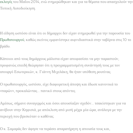
εκλογές
του Μαΐου 2014, ενώ ενημερώθηκαν και για τα θέματα που απασχολούν την
Τοπική Αυτοδιοίκηση.
Η είδηση ωστόσο είναι ότι οι δήμαρχοι δεν είχαν ενημερωθεί για την παρουσία του
Πρωθυπουργού
, καθώς εκείνος εμφανίστηκε αιφνιδιαστικά στην ταβέρνα στις 10 το
βράδυ.
Κάποιοι από τους δημάρχους μάλιστα είχαν αποφασίσει να μην παραστούν,
προφανώς επειδή θεώρησαν ότι η προγραμματισμένη συνάντησή τους με τον
υπουργό Εσωτερικών, κ. Γιάννη Μιχελάκη, θα ήταν υπόθεση ρουτίνας.
Ο πρωθυπουργός, ωστόσο, είχε διαφορετική άποψη και έδωσε κανονικά το
«παρών», προκαλώντας… πανικό στους απόντες.
Αμέσως, σήμανε συναγερμός και όσοι απουσίαζαν σχεδόν… τσακίστηκαν για να
ανέβουν στην Κηφισιά, με απόκλιση από μισή μέχρι μία ώρα, ανάλογα με την
περιοχή που βρισκόταν ο καθένας.
Ο κ. Σαμαράς δεν άφησε να περάσει απαρατήρητη η απουσία τους και,