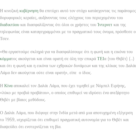
Η κινεζική
κυβέρνηση
θα επιτύχει αυτό τον στόχο κατάσχοντας τις παράνομες
δορυφορικές κεραίες, αυξάνοντας τους ελέγχους του περιεχομένου του
διαδικτύου
και διασφαλίζοντας ότι όλοι οι χρήστες του
Ίντερνετ
και της
τηλεφωνίας είναι καταγεγραμμένοι με το πραγματικό τους όνομα, πρόσθεσε ο
Τσεν.
«Θα εργαστούμε σκληρά για να διασφαλίσουμε ότι η φωνή και η εικόνα του
κόμμα
τος ακούγεται και είναι ορατή σε όλη την επικρά
ΤΕΙ
α (του Θιβέτ) (…)
και ότι η φωνή και η εικόνα των εχθρικών δυνάμεων και της κλίκας του Δαλάι
Λάμα δεν ακούγεται ούτε είναι ορατή», είπε ο ίδιος.
Η
Κίνα
αποκαλεί τον Δαλάι Λάμα, που έχει τιμηθεί με Νόμπελ Ειρήνης,
«λύκο με προβιά προβάτου», ο οποίος επιθυμεί να ιδρύσει ένα ανεξάρτητο
Θιβέτ με βίαιες μεθόδους.
Ο Δαλάι Λάμα, που διέφυγε στην Ινδία μετά από μια αποτυχημένη εξέγερση
το 1959, ισχυρίζεται ότι επιθυμεί πραγματική αυτονομία για το Θιβέτ και
διαψεύδει ότι ενστερνίζεται τη βία.