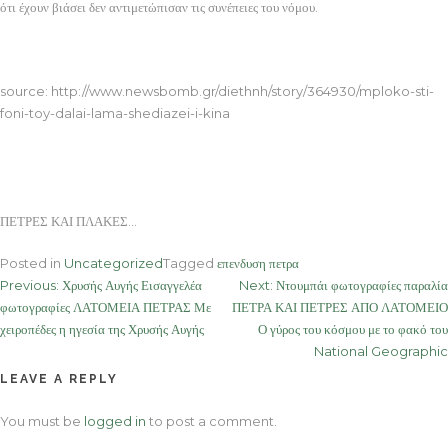
ότι έχουν βιάσει δεν αντιμετώπισαν τις συνέπειες του νόμου.
ΠΕΤΡΕΣ ΚΑΙ ΠΛΑΚΕΣ
source: http://www.newsbomb.gr/diethnh/story/364930/mploko-sti-
foni-toy-dalai-lama-shediazei-i-kina
ΠΕΤΡΕΣ ΚΑΙ ΠΛΑΚΕΣ…
Posted in
Uncategorized
Tagged
επενδυση πετρα
Post
Previous:
Χρυσής Αυγής Εισαγγελέα
Next:
Ντουμπάι φωτογραφίες παραλία
φωτογραφίες ΛΑΤΟΜΕΙΑ ΠΕΤΡΑΣ Με
ΠΕΤΡΑ ΚΑΙ ΠΕΤΡΕΣ ΑΠΟ ΛΑΤΟΜΕΙΟ
navigation
χειροπέδες η ηγεσία της Χρυσής Αυγής
Ο γύρος του κόσμου με το φακό του
National Geographic
LEAVE A REPLY
You must be
logged in
to post a comment.