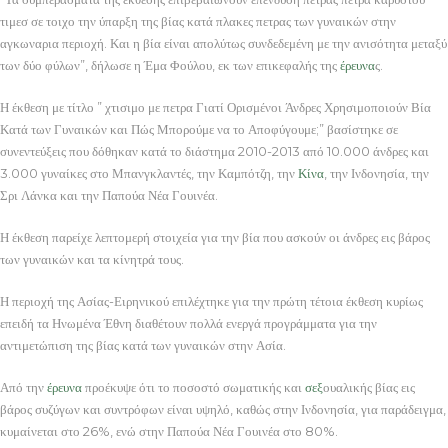
τιμεσ σε τοιχο την ύπαρξη της βίας κατά πλακες πετρας των γυναικών στην
αγκωναρια περιοχή. Και η βία είναι απολύτως συνδεδεμένη με την ανισότητα μεταξύ
των δύο φύλων”, δήλωσε η Έμα Φούλου, εκ των επικεφαλής της
έρευνα
ς.
Η έκθεση με τίτλο ” χτισιμο με πετρα Γιατί Ορισμένοι Άνδρες Χρησιμοποιούν Βία
Κατά των Γυναικών και Πώς Μπορούμε να το Αποφύγουμε;” βασίστηκε σε
συνεντεύξεις που δόθηκαν κατά το διάστημα 2010-2013 από 10.000 άνδρες και
3.000 γυναίκες στο Μπανγκλαντές, την Καμπότζη, την
Κίνα
, την Ινδονησία, την
Σρι Λάνκα και την Παπούα Νέα Γουινέα.
Η έκθεση παρείχε λεπτομερή στοιχεία για την βία που ασκούν οι άνδρες εις βάρος
των γυναικών και τα κίνητρά τους.
Η περιοχή της Ασίας-Ειρηνικού επιλέχτηκε για την πρώτη τέτοια έκθεση κυρίως
επειδή τα Ηνωμένα Έθνη διαθέτουν πολλά ενεργά προγράμματα για την
αντιμετώπιση της βίας κατά των γυναικών στην Ασία.
Από την
έρευνα
προέκυψε ότι το ποσοστό σωματικής και
σεξ
ουαλικής βίας εις
βάρος συζύγων και συντρόφων είναι υψηλό, καθώς στην Ινδονησία, για παράδειγμα,
κυμαίνεται στο 26%, ενώ στην Παπούα Νέα Γουινέα στο 80%.