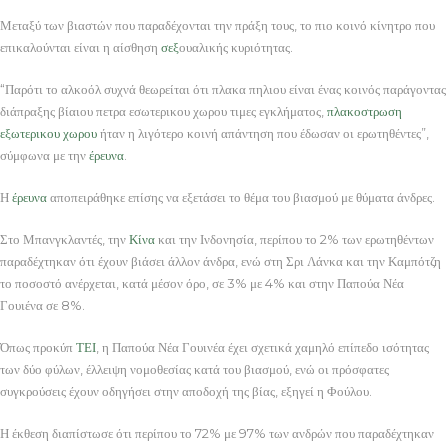
Μεταξύ των βιαστών που παραδέχονται την πράξη τους, το πιο κοινό κίνητρο που
επικαλούνται είναι η αίσθηση
σεξ
ουαλικής κυριότητας.
“Παρότι το αλκοόλ συχνά θεωρείται ότι πλακα πηλιου είναι ένας κοινός παράγοντας
διάπραξης βίαιου πετρα εσωτερικου χωρου τιμες εγκλήματος,
πλακοστρωση
εξωτερικου χωρου
ήταν η λιγότερο κοινή απάντηση που έδωσαν οι ερωτηθέντες”,
σύμφωνα με την
έρευνα
.
Η
έρευνα
αποπειράθηκε επίσης να εξετάσει το θέμα του βιασμού με θύματα άνδρες.
Στο Μπανγκλαντές, την
Κίνα
και την Ινδονησία, περίπου το 2% των ερωτηθέντων
παραδέχτηκαν ότι έχουν βιάσει άλλον άνδρα, ενώ στη Σρι Λάνκα και την Καμπότζη
το ποσοστό ανέρχεται, κατά μέσον όρο, σε 3% με 4% και στην Παπούα Νέα
Γουιένα σε 8%.
Όπως προκύπ
ΤΕΙ
, η Παπούα Νέα Γουινέα έχει σχετικά χαμηλό επίπεδο ισότητας
των δύο φύλων, έλλειψη νομοθεσίας κατά του βιασμού, ενώ οι πρόσφατες
συγκρούσεις έχουν οδηγήσει στην αποδοχή της βίας, εξηγεί η Φούλου.
Η έκθεση διαπίστωσε ότι περίπου το 72% με 97% των ανδρών που παραδέχτηκαν