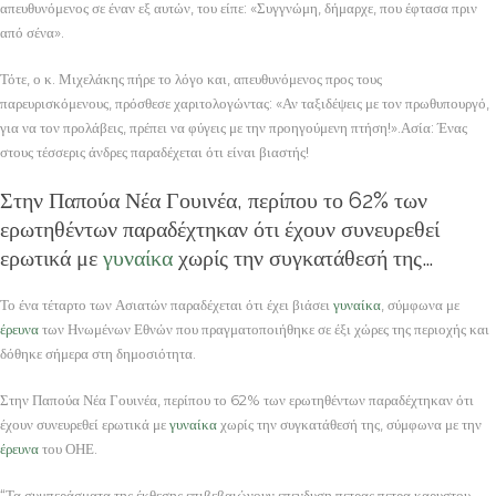
απευθυνόμενος σε έναν εξ αυτών, του είπε: «Συγγνώμη, δήμαρχε, που έφτασα πριν
από σένα».
Τότε, ο κ. Μιχελάκης πήρε το λόγο και, απευθυνόμενος προς τους
παρευρισκόμενους, πρόσθεσε χαριτολογώντας: «Αν ταξιδέψεις με τον πρωθυπουργό,
για να τον προλάβεις, πρέπει να φύγεις με την προηγούμενη πτήση!».Ασία: Ένας
στους τέσσερις άνδρες παραδέχεται ότι είναι βιαστής!
Στην Παπούα Νέα Γουινέα, περίπου το 62% των
ερωτηθέντων παραδέχτηκαν ότι έχουν συνευρεθεί
ερωτικά με
γυναίκα
χωρίς την συγκατάθεσή της…
Το ένα τέταρτο των Ασιατών παραδέχεται ότι έχει βιάσει
γυναίκα
, σύμφωνα με
έρευνα
των Ηνωμένων Εθνών που πραγματοποιήθηκε σε έξι χώρες της περιοχής και
δόθηκε σήμερα στη δημοσιότητα.
Στην Παπούα Νέα Γουινέα, περίπου το 62% των ερωτηθέντων παραδέχτηκαν ότι
έχουν συνευρεθεί ερωτικά με
γυναίκα
χωρίς την συγκατάθεσή της, σύμφωνα με την
έρευνα
του ΟΗΕ.
“Τα συμπεράσματα της έκθεσης επιβεβαιώνουν επενδυση πετρας πετρα καρυστου