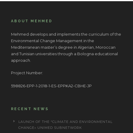
ABOUT MEHMED
Mehmed develops and implements the curriculum of the
Environmental Change Management in the
Mediterranean master’s degree in Algerian, Moroccan
and Tunisian universities through a Bologna educational
approach.
Project Number:
598826-EPP-1-2018-1-ES-EPPKA2-CBHE-JP
RECENT NEWS
LAUNCH OF THE “CLIMATE AND ENVIRONMENTAL
CHANGE» UNIMED SUBNETWORK