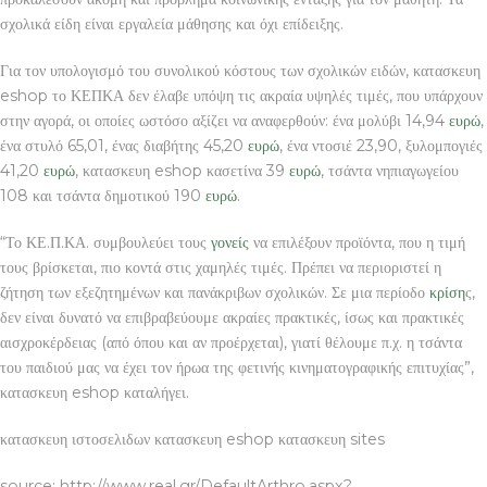
σχολικά είδη είναι εργαλεία μάθησης και όχι επίδειξης.
Για τον υπολογισμό του συνολικού κόστους των σχολικών ειδών, κατασκευη
eshop το ΚΕΠΚΑ δεν έλαβε υπόψη τις ακραία υψηλές τιμές, που υπάρχουν
στην αγορά, οι οποίες ωστόσο αξίζει να αναφερθούν: ένα μολύβι 14,94
ευρώ
,
ένα στυλό 65,01, ένας διαβήτης 45,20
ευρώ
, ένα ντοσιέ 23,90, ξυλομπογιές
41,20
ευρώ
, κατασκευη eshop κασετίνα 39
ευρώ
, τσάντα νηπιαγωγείου
108 και τσάντα δημοτικού 190
ευρώ
.
“Το ΚΕ.Π.ΚΑ. συμβουλεύει τους
γονείς
να επιλέξουν προϊόντα, που η τιμή
τους βρίσκεται, πιο κοντά στις χαμηλές τιμές. Πρέπει να περιοριστεί η
ζήτηση των εξεζητημένων και πανάκριβων σχολικών. Σε μια περίοδο
κρίση
ς,
δεν είναι δυνατό να επιβραβεύουμε ακραίες πρακτικές, ίσως και πρακτικές
αισχροκέρδειας (από όπου και αν προέρχεται), γιατί θέλουμε π.χ. η τσάντα
του παιδιού μας να έχει τον ήρωα της φετινής κινηματογραφικής επιτυχίας”,
κατασκευη eshop καταλήγει.
κατασκευη ιστοσελιδων κατασκευη eshop κατασκευη sites
source: http://www.real.gr/DefaultArthro.aspx?