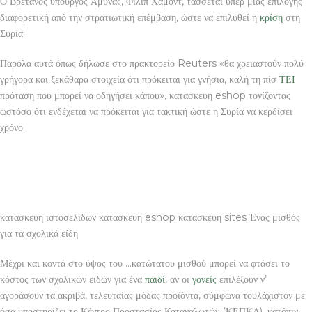
Ο Βρετανός υπουργός Άμυνας, Φίλιπ Χάμοντ, τάσσεται υπέρ μίας επιλογής
διαφορετική από την στρατιωτική επέμβαση, ώστε να επιλυθεί η
κρίση
στη
Συρία.
Παρόλα αυτά όπως δήλωσε στο πρακτορείο Reuters «θα χρειαστούν πολύ
γρήγορα και ξεκάθαρα στοιχεία ότι πρόκειται για γνήσια, καλή τη πίσ
ΤΕΙ
πρόταση που μπορεί να οδηγήσει κάπου», κατασκευη eshop τονίζοντας
ωστόσο ότι ενδέχεται να πρόκειται για τακτική ώστε η Συρία να κερδίσει
χρόνο.
κατασκευη ιστοσελιδων κατασκευη eshop κατασκευη sites Ένας μισθός
για τα σχολικά είδη
Μέχρι και κοντά στο ύψος του …κατώτατου μισθού μπορεί να φτάσει το
κόστος των σχολικών ειδών για ένα
παιδί
, αν οι
γονείς
επιλέξουν ν’
αγοράσουν τα ακριβά, τελευταίας μόδας προϊόντα, σύμφωνα τουλάχιστον με
όσα υποστηρίζει το Κέντρο Προστασίας Καταναλωτών (ΚΕΠΚΑ), κατόπιν