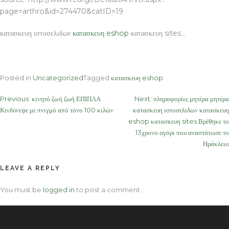
page=arthro&id=274470&catID=19
κατασκευη ιστοσελιδων
κατασκευη eshop
κατασκευη sites…
Posted in
Uncategorized
Tagged
κατασκευη eshop
Post
Previous:
κινητό ζωή ζωή ΕΠΙΠΛΑ
Next:
πληροφορίες μητέρα μητέρα
Κινδύνεψε με πνιγμό από τόνο 100 κιλών
κατασκευη ιστοσελιδων κατασκευη
navigation
eshop κατασκευη sites Βρέθηκε το
13χρονο αγόρι που αναστάτωσε το
Ηράκλειο
LEAVE A REPLY
You must be
logged in
to post a comment.