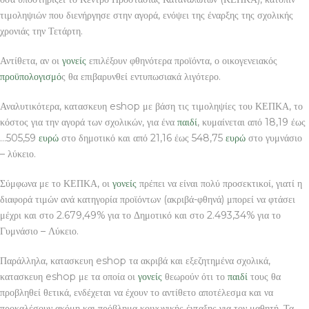
τιμοληψιών που διενήργησε στην αγορά, ενόψει της έναρξης της σχολικής
χρονιάς την Τετάρτη.
Αντίθετα, αν οι
γονείς
επιλέξουν φθηνότερα προϊόντα, ο οικογενειακός
προϋπολογισμό
ς θα επιβαρυνθεί εντυπωσιακά λιγότερο.
Αναλυτικότερα, κατασκευη eshop με βάση τις τιμοληψίες του ΚΕΠΚΑ, το
κόστος για την αγορά των σχολικών, για ένα
παιδί
, κυμαίνεται από 18,19 έως
…505,59
ευρώ
στο δημοτικό και από 21,16 έως 548,75
ευρώ
στο γυμνάσιο
– λύκειο.
Σύμφωνα με το ΚΕΠΚΑ, οι
γονείς
πρέπει να είναι πολύ προσεκτικοί, γιατί η
διαφορά τιμών ανά κατηγορία προϊόντων (ακριβά-φθηνά) μπορεί να φτάσει
μέχρι και στο 2.679,49% για το Δημοτικό και στο 2.493,34% για το
Γυμνάσιο – Λύκειο.
Παράλληλα, κατασκευη eshop τα ακριβά και εξεζητημένα σχολικά,
κατασκευη eshop με τα οποία οι
γονείς
θεωρούν ότι το
παιδί
τους θα
προβληθεί θετικά, ενδέχεται να έχουν το αντίθετο αποτέλεσμα και να
προκαλέσουν ακόμη και πρόβλημα κοινωνικής ένταξης για τον μαθητή. Τα