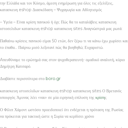
την Ελλάδα και τον Κόσμο, άμεση ενημέρωση για όλες τις εξελίξεις,
κατασκευη eshop Διασκέδαση – Ψυχαγωγία και Αθλητισμός
– Υγεία – Είναι κρίση πανικού ή όχι; Πώς θα το καταλάβεις κατασκευη
ιστοσελιδων κατασκευη eshop κατασκευη sites Αναγνώστριά μας ρωτά:
Παθαίνω κρίσεις πανικού είμαι 50 ετών, δεν ξέρω τι να κάνω έχω χωρίσει και
το έπαθα… Παίρνω μισό λεξοτανί πώς θα βοηθηθώ; Ευχαριστώ.
Aπευθύναμε το ερώτημά σας στον ψυχοθεραπευτή- ομαδικό αναλυτή, κύριο
Δημήτρη Κατσαρό.
Διαβάστε περισσότερα στο
boro.gr
κατασκευη ιστοσελιδων κατασκευη eshop κατασκευη sites Ο Βρετανός
υπουργός Άμυνας λέει «ναι» σε μία ειρηνική επίλυση της
κρίση
ς
Ο Φίλιπ Χάμοντ ωστόσο προειδοποιεί ότι ενδέχεται η πρόταση της Ρωσίας
να πρόκειται για τακτική ώστε η Συρία να κερδίσει χρόνο