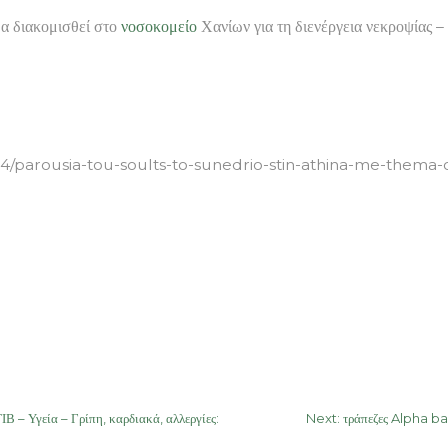
α διακομισθεί στο
νοσοκομείο
Χανίων για τη διενέργεια νεκροψίας –
/parousia-tou-soults-to-sunedrio-stin-athina-me-thema-o
Υγεία – Γρίπη, καρδιακά, αλλεργίες:
Next:
τράπεζες Alpha b