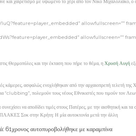
νε και χαιρετισμό με υψωμένο το χέρι από τον Νίκο Μιχαλολιάκο, ο 
uQ?feature=player_embedded” allowfullscreen=”” frame
s?feature=player_embedded” allowfullscreen=”” frame
στις Θερμοπύλες και την έκταση που πήρε το θέμα, η
Χρυσή Αυγή
εξ
κές κάμερες, ασφαλώς ενοχλήθηκαν από την αρχαιοπρεπή τελετή της 
 για “clubbing”, πολεμούν τους νέους Εθνικιστές που τιμούν τον Λεω
συνεχίσει να αποδίδει τιμές στους Πατέρες, με την αισθητική και τα
ΠΛΑΚΕΣ Σοκ στην Κρήτη: Η μία αυτοκτονία μετά την άλλη
ιά: 61χρονος αυτοπυροβολήθηκε με καραμπίνα