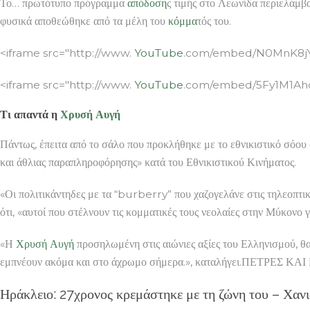
Το… πρωτότυπο πρόγραμμα
απόδοση
ς τιμής στο Λεωνίδα περιελάμβα
φυσικά αποθεώθηκε από τα μέλη του
κόμμα
τός του.
<iframe src="http://www.
YouTube
.com/embed/N0MnK8jYl
<iframe src="http://www.
YouTube
.com/embed/5Fy1M1AhdW
Τι απαντά η
Χρυσή Αυγή
Πάντως, έπειτα από το σάλο που προκλήθηκε με το εθνικιστικό σόου 
και άθλιας παραπληροφόρησης» κατά του Εθνικιστικού Κινήματος.
«Οι πολιτικάντηδες με τα “burberry” που χαζογελάνε στις τηλεοπτι
ότι, «αυτοί που στέλνουν τις κομματικές τους νεολαίες στην Μύκονο
«Η
Χρυσή Αυγή
προσηλωμένη στις αιώνιες αξίες του Ελληνισμού, θα 
εμπνέουν ακόμα και στο άχρωμο σήμερα.», καταλήγει.ΠΕΤΡΕΣ ΚΑΙ 
Ηράκλειο: 27χρονος κρεμάστηκε με τη ζώνη του – Χαν