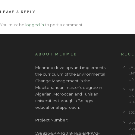
navigation
LEAVE A REPLY
You must be
logged in
to post a comment.
ABOUT MEHMED
REC
Mehmed develops and implements
LA
EN
the curriculum of the Environmental
UN
Change Management in the
Mediterranean master’s degree in
ME
Algerian, Moroccan and Tunisian
UN
universities through a Bologna
OU
educational approach.
20
Project Number:
PR
PR
598826-EPP-1-2018-1-ES-EPPKA2-
SO