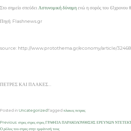
Στο σημείο σπεύδει
Αστυνομική
δύναμη
ενώ η σορός του 61χρονου θ
Πηγή: Flashnews.gr
ΠΕΤΡΕΣ ΚΑΙ ΠΛΑΚΕΣ
source: http://www.protothema.gr/economy/article/324684
ΠΕΤΡΕΣ ΚΑΙ ΠΛΑΚΕΣ…
Posted in
Uncategorized
Tagged
πλακες πετρας
Post
Previous:
στρες στρες στρες ΓΡΑΦΕΙΑ ΠΑΡΑΚΟΛΟΥΘΗΣΗΣ ΕΡΕΥΝΩΝ ΝΤΕΤΕΚΤΙΒ – 
Ο ρόλος του στρες στην εμφάνισή τους