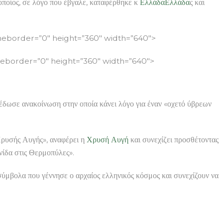
οποίος, σε λόγο που έβγαλε, καταφέρθηκε κ
Ελλάδα
Ελλάδα
ς και
border=”0″ height=”360″ width=”640″>
border=”0″ height=”360″ width=”640″>
έδωσε ανακοίνωση στην οποία κάνει λόγο για έναν «οχετό ύβρεων
Χρυσής Αυγής», αναφέρει η
Χρυσή Αυγή
και συνεχίζει προσθέτοντας
νίδα στις Θερμοπύλες».
 σύμβολα που γέννησε ο αρχαίος ελληνικός κόσμος και συνεχίζουν να