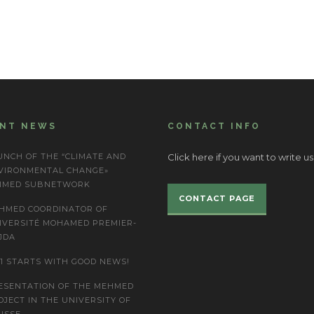
ENT NEWS
CONTACT INFO
UNCH OF THE “CLIMATE AND
Click here if you want to write us
VIRONMENTAL CHANGE»
IMED SUBNETWORK
CONTACT PAGE
HMED COORDINATOR OF
IVERSITÉ MOHAMED PREMIER-
JDA
21 STARTS WITH GOOD NEWS!
ESENTATION OF THE MEHMED
OJECT IN THE UNIVERSITY OF
USSE