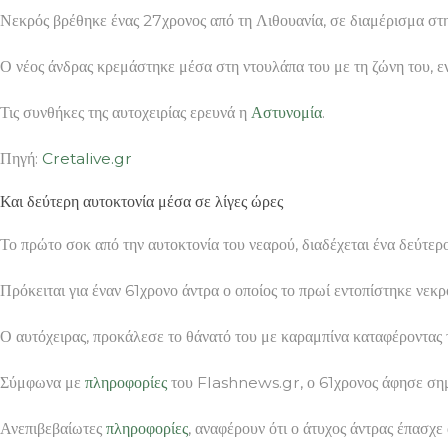
Νεκρός βρέθηκε ένας 27χρονος από τη Λιθουανία, σε διαμέρισμα στη
Ο νέος άνδρας κρεμάστηκε μέσα στη ντουλάπα του με τη ζώνη του, εν
Τις συνθήκες της αυτοχειρίας ερευνά η
Αστυνομία
.
Πηγή:
Cretalive.gr
Και δεύτερη αυτοκτονία μέσα σε λίγες ώρες
Το πρώτο σοκ από την αυτοκτονία του νεαρού, διαδέχεται ένα δεύτ
Πρόκειται για έναν 61χρονο άντρα ο οποίος το πρωί εντοπίστηκε νε
Ο αυτόχειρας, προκάλεσε το θάνατό του με καραμπίνα καταφέροντας 
Σύμφωνα με
πληροφορίες
του Flashnews.gr, ο 61χρονος άφησε σημεί
Ανεπιβεβαίωτες
πληροφορίες
, αναφέρουν ότι ο άτυχος άντρας έπασχε