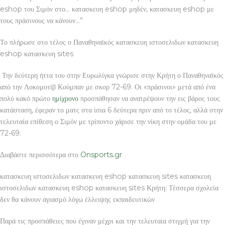
eshop του Σιμόν στο… κατασκευη eshop μηδέν, κατασκευη eshop με
τους πράσινους να κάνουν…”
Το πλήρωσε στο τέλος ο Παναθηναϊκός κατασκευη ιστοσελιδων κατασκευη
eshop κατασκευη sites
Την δεύτερη ήττα του στην Ευρωλίγκα γνώρισε στην Κρήτη ο Παναθηναϊκός
από την Λοκομοτίβ Κούμπαν με σκορ 72-69. Οι «πράσινοι» μετά από ένα
πολύ κακό πρώτο
ημίχρονο
προσπάθησαν να ανατρέψουν την εις βάρος τους
κατάσταση, έφεραν το ματς στα ίσια 6 δεύτερα πριν από το τέλος, αλλά στην
τελευταία επίθεση ο Σιμόν με τρίποντο χάρισε την νίκη στην ομάδα του με
72-69.
Διαβάστε περισσότερα στο
Onsports.gr
κατασκευη ιστοσελιδων κατασκευη eshop κατασκευη sites κατασκευη
ιστοσελιδων κατασκευη eshop κατασκευη sites Κρήτη: Τέσσερα σχολεία
δεν θα κάνουν αγιασμό λόγω έλλειψης εκπαιδευτικών
Παρά τις προσπάθειες που έγιναν μέχρι και την τελευταία στιγμή για την