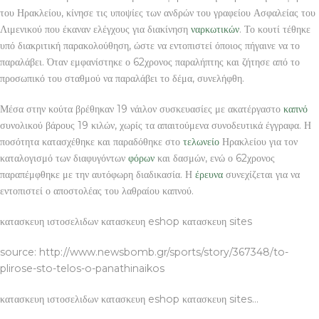
του Ηρακλείου, κίνησε τις υποψίες των ανδρών του γραφείου Ασφαλείας του
Λιμενικού που έκαναν ελέγχους για διακίνηση
ναρκωτικών
. Το κουτί τέθηκε
υπό διακριτική παρακολούθηση, ώστε να εντοπιστεί όποιος πήγαινε να το
παραλάβει. Όταν εμφανίστηκε ο 62χρονος παραλήπτης και ζήτησε από το
προσωπικό του σταθμού να παραλάβει το δέμα, συνελήφθη.
Μέσα στην κούτα βρέθηκαν 19 νάιλον συσκευασίες με ακατέργαστο
καπνό
συνολικού βάρους 19 κιλών, χωρίς τα απαιτούμενα συνοδευτικά έγγραφα. Η
ποσότητα κατασχέθηκε και παραδόθηκε στο
τελωνείο
Ηρακλείου για τον
καταλογισμό των διαφυγόντων
φόρων
και δασμών, ενώ ο 62χρονος
παραπέμφθηκε με την αυτόφωρη διαδικασία. Η
έρευνα
συνεχίζεται για να
εντοπιστεί ο αποστολέας του λαθραίου καπνού.
κατασκευη ιστοσελιδων κατασκευη eshop κατασκευη sites
source: http://www.newsbomb.gr/sports/story/367348/to-
plirose-sto-telos-o-panathinaikos
κατασκευη ιστοσελιδων κατασκευη eshop κατασκευη sites…