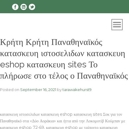
Skip
to
content
Κρήτη Κρήτη Παναθηναϊκός
κατασκευη ιστοσελιδων κατασκευη
eshop κατασκευη sites Το
πλήρωσε στο τέλος ο Παναθηναϊκός
Posted on
September 16, 2021
by
tarawakehurst9
κατασκευη ιστοσελιδων κατασκευη eshop κατασκευη sites Σοκ για τον
Παναθηναϊκό στα «Δύο Αοράκια» και ήττα από την Λοκομοτίβ Κούμπαν με
κατασκευη eshop 72-69, κατασκευη eshop με τρίποντο κατασκευη