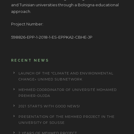
and Tunisian universities through a Bologna educational
approach.
Project Number:
598826-EPP-1-2018-1-ES-EPPKA2-CBHE-JP
RECENT NEWS
LAUNCH OF THE “CLIMATE AND ENVIRONMENTAL
CHANGE» UNIMED SUBNETWORK
MEHMED COORDINATOR OF UNIVERSITÉ MOHAMED
PREMIER-OUJDA
2021 STARTS WITH GOOD NEWS!
PRESENTATION OF THE MEHMED PROJECT IN THE
UNIVERSITY OF SOUSSE
2 YEARS OF MEHMED PROJECT