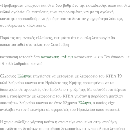
«Προβλήματα υπάρχουν και στις δύο βαθμίδες της εκπαίδευσης αλλά και στα
ειδικά σχολεία. Οι πιστώσεις είναι περιορισμένες και με τη σχολική
κοινότητα προσπαθούμε να βρούμε όσο το δυνατόν γρηγορότερα λύσεις»,
συμπληρώνει ο κ.Κλινάκης.
Παρά τις σημαντικές ελλείψεις, εκτιμάται ότι η ομαλή λειτουργία θα
αποκατασταθεί στο τέλος του Σεπτέμβρη.
κατασκευη ιστοσελιδων
κατασκευη eshop
κατασκευη sites Τον έπιασαν με
19 κιλά λαθραίου καπνού
62χρονος
Έλληνα
ς επιχείρησε να μεταφέρει με λεωφορείο του ΚΤΕΛ 19
κιλά λαθραίου καπνού στο Ηράκλειο της Κρήτης προκειμένου να τα
διακινήσει σε αγοραστές στο Ηράκλειο της Κρήτης Με ασυνόδευτα δέματα
που μεταφέρονταν με λεωφορεία του ΚΤΕΛ γινόταν η παράδοση μεγάλων
ποσοτήτων λαθραίου καπνού σε έναν 62χρονο
Έλληνα
, ο οποίος είχε
αναλάβει να τον διακινήσει σε αγοραστές του Ηρακλείου όπου κατοικεί.
Η χωρίς ενδείξεις χάρτινη κούτα η οποία είχε απομείνει στην αποθήκη
ασυνόδευτων δεμάτων του σταθμού λεωφορείων στην παραλιακή λεωφόρο