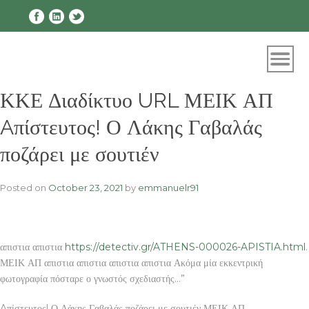
Skip
to
content
ΚΚΕ Διαδίκτυο URL ΜΕΙΚ ΑΠ
Aπίστευτος! Ο Λάκης Γαβαλάς
ποζάρει με σουτιέν
Posted on
October 23, 2021
by
emmanuelr91
απιστια απιστια
https://detectiv.gr/ATHENS-000026-APISTIA.html
.
ΜΕΙΚ ΑΠ απιστια απιστια απιστια απιστια Ακόμα μία εκκεντρική
φωτογραφία πόσταρε ο γνωστός σχεδιαστής…”
Aπίστευτος! Ο Λάκης Γαβαλάς ποζάρει με σουτιέν ΜΕΙΚ ΑΠ