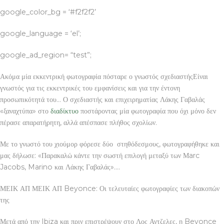
google_color_bg = ‘#f2f2f2’
google_language = ‘el’;
google_ad_region= “test”;
Ακόμα μία εκκεντρική φωτογραφία πόσταρε ο γνωστός σχεδιαστήςΕίναι
γνωστός για τις εκκεντρικές του εμφανίσεις και για την έντονη
προσωπικότητά του… Ο σχεδιαστής και επιχειρηματίας Λάκης Γαβαλάς
«ξαναχτύπα» στο
διαδίκτυο
ποστάροντας μία φωτογραφία που όχι μόνο δεν
πέρασε απαρατήρητη, αλλά απέσπασε πλήθος σχολίων.
Με το γνωστό του χιούμορ φόρεσε δύο στηθόδεσμους, φωτογραφήθηκε και
μας δήλωσε: «Παρακαλώ κάντε την σωστή επιλογή μεταξύ των Μarc
Jacobs, Marino και Λάκης Γαβαλάς»….
ΜΕΙΚ ΑΠ ΜΕΙΚ ΑΠ Beyonce: Οι τελευταίες φωτογραφίες των διακοπών
της
Μετά από την Ibiza και πριν επιστρέψουν στο Λος Αντζελες, η Beyonce