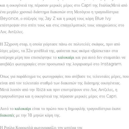
και η οικογένειά της πέρασαν μερικές μέρες στο Capri της ΙταλίαςΜετά από
ένα μεγάλο χρονικό διάστημα διακοπών στη Μεσόγειο η τραγουδίστρια
Beyonce, ο σύζυγός της Jay Z και η μικρή τους κόρη Blue Ivy
επέστρεψαν στο σπίτι τους και στις επαγγελματικές τους υποχρεώσεις στο
Λος Αντζελες.
Η 32χρονη σταρ, η οποία γιόρτασε πάνω σε πολυτελές σκάφος, πριν από
λίγες μέρες, τα 32α γενέθλιά της, φαίνεται πως ακόμα «βρίσκεται» στα
υπέροχα μέρη που επισκέφτηκε το
καλοκαίρι
και για αυτό δεν σταματάει να
ανεβάζει φωτογραφίες στον προσωπικό της λογαριασμό στο Instagram.
Όπως για παράδειγμα τις φωτογραφίες που ανέβασε τις τελευταίες μέρες, που
είναι από τον τελευταίο σταθμό των διακοπών της διάσημης οικογένειας.
Μετά λοιπόν από την Ibiza και πριν επιστρέψουν στο Λος Αντζελες, η
τραγουδίστρια και η οικογένειά της πέρασαν μερικές μέρες στο Capri.
Αυτό το
καλοκαίρι
είναι το πρώτο που η δημοφιλής τραγουδίστρια έκανε
διακοπές
με την 18 μηνών κόρη της.
Η Ρούλα Κορομηλά φωτογραφίζει την μητέρα της