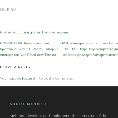
ΜΕΙΚ ΑΠ…
Posted in
Uncategorized
Tagged
απιστια
Post
Previous:
ΟΗΕ Κωνσταντινούπολη
Next:
αστυνομικών αστυνομικών Πάτρα
Ερντογάν ΔΙΑΖΥΓΙΟ – Διεθνή – Ιστορική
ΕΠΙΠΛΑ Πάτρα: Βαριές καμπάνες για
navigation
επίσκεψη του Αμίρ Πέρετζ στην Τουρκία
υποθέσεις μεταφοράς λαθρομεταναστών
LEAVE A REPLY
You must be
logged in
to post a comment.
ABOUT MEHMED
Mehmed develops and implements the curriculum of the