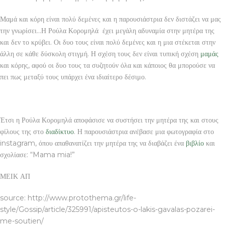
Μαμά και κόρη είναι πολύ δεμένες και η παρουσιάστρια δεν διστάζει να μας
την γνωρίσει…Η Ρούλα Κορομηλά έχει μεγάλη αδυναμία στην μητέρα της
και δεν το κρύβει. Οι δυο τους είναι πολύ δεμένες και η μια στέκεται στην
άλλη σε κάθε δύσκολη στιγμή. Η σχέση τους δεν είναι τυπική σχέση
μαμάς
και κόρης, αφού οι δυο τους τα συζητούν όλα και κάποιος θα μπορούσε να
πει πως μεταξύ τους υπάρχει ένα ιδιαίτερο δέσιμο.
Έτσι η Ρούλα Κορομηλά αποφάσισε να συστήσει την μητέρα της και στους
φίλους της στο
διαδίκτυο
. Η παρουσιάστρια ανέβασε μια φωτογραφία στο
instagram, όπου απαθανατίζει την μητέρα της να διαβάζει ένα
βιβλίο
και
σχολίασε: “Mama mia!”
ΜΕΙΚ ΑΠ
source: http://www.protothema.gr/life-
style/Gossip/article/325991/apisteutos-o-lakis-gavalas-pozarei-
me-soutien/