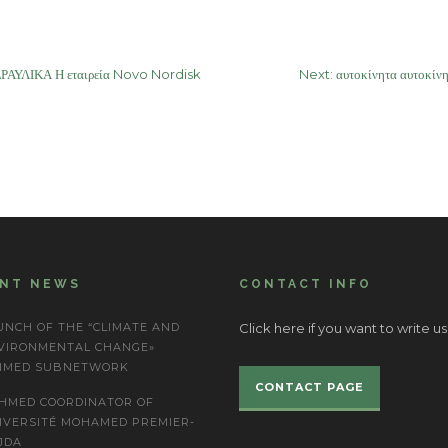
ΑΥΛΙΚΑ Η εταιρεία Novo Nordisk
Next:
αυτοκίνητα αυτοκί
ENT NEWS
CONTACT INFO
UNCH OF THE “CLIMATE AND
Click here if you want to write us
VIRONMENTAL CHANGE»
IMED SUBNETWORK
CONTACT PAGE
HMED COORDINATOR OF
IVERSITÉ MOHAMED PREMIER-
JDA