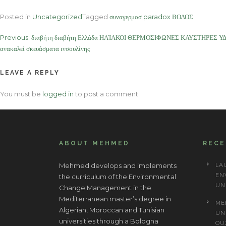
Posted in
Uncategorized
Tagged
συναγερμοσ paradox ΒΟΛΟΣ
Post
Previous:
διαβήτη διαβήτη Ελλάδα ΗΛΊΑΚΟΙ ΘΕΡΜΟΣΙΦΩΝΕΣ ΚΑΥΣΤΗΡΕΣ ΥΔΡ
ανακαλεί σκευάσματα ινσουλίνης
navigation
LEAVE A REPLY
You must be
logged in
to post a comment.
ABOUT MEHMED
REC
Mehmed develops and implements
LA
EN
the curriculum of the Environmental
UN
Change Management in the
Mediterranean master’s degree in
ME
Algerian, Moroccan and Tunisian
UN
universities through a Bologna
OU