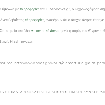
Σύμφωνα με
πληροφορίες
του Flashnews.gr, ο 61χρονος άφησε σημεί
Ανεπιβεβαίωτες
πληροφορίες
, αναφέρουν ότι ο άτυχος άντρας έπασχε
Στο σημείο σπεύδει
Αστυνομική
δύναμη
ενώ η σορός του 61χρονου θ
Πηγή: Flashnews.gr
ΣΥΣΤΗΜΑΤΑ ΑΣΦΑΛΕΙΑΣ ΒΟΛΟΣ ΣΥΣΤΗΜΑΤΑ ΣΥΝΑΓΕΡ
source: http://www.nooz.gr/world/diamarturia-gia-tis-par
ΣΥΣΤΗΜΑΤΑ ΑΣΦΑΛΕΙΑΣ ΒΟΛΟΣ ΣΥΣΤΗΜΑΤΑ ΣΥΝΑΓΕΡΜ