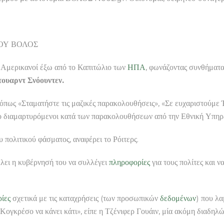
ΟΥ ΒΟΛΟΣ
 Αμερικανοί έξω από το Καπιτώλιο των
ΗΠΑ
, φωνάζοντας συνθήματ
ουαρντ Σνόουντεν.
όπως «Σταματήστε τις μαζικές παρακολουθήσεις», «Σε ευχαριστούμε 
ο διαμαρτυρόμενοι κατά των παρακολουθήσεων από την Εθνική Υπη
 πολιτικού φάσματος, αναφέρει το Ρόιτερς.
έλει η κυβέρνησή του να συλλέγει
πληροφορίες
για τους πολίτες και ν
ίες
σχετικά με τις καταχρήσεις (των προσωπικών
δεδομένων
) που λ
Κογκρέσο να κάνει κάτι», είπε η Τζένιφερ Γουάιν, μία ακόμη διαδηλώ