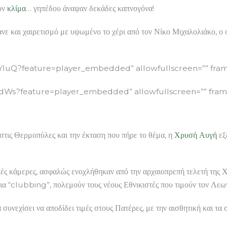
υν
κλίμα
… γηπέδου άναψαν δεκάδες καπνογόνα!
νε και χαιρετισμό με υψωμένο το χέρι από τον Νίκο Μιχαλολιάκο, ο
uQ?feature=player_embedded” allowfullscreen=”” frame
s?feature=player_embedded” allowfullscreen=”” frame
στις Θερμοπύλες και την έκταση που πήρε το θέμα, η
Χρυσή Αυγή
εξ
κές κάμερες, ασφαλώς ενοχλήθηκαν από την αρχαιοπρεπή τελετή της 
 για “clubbing”, πολεμούν τους νέους Εθνικιστές που τιμούν τον Λεω
συνεχίσει να αποδίδει τιμές στους Πατέρες, με την αισθητική και τα