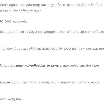
όσιες ομάδες υπεράσπισης και επιχειρήσεις, οι οποίες έχουν ζητήσει
 για πιθανές ξένες απειλές.
 570.000 υπογραφές.
χώρας και ότι τα εν λόγω προγράμματα εποπτεύονται προσεκτικά από
α τα προγράμματα συλλογής πληροφοριών τόσο της NSA όσο και του
Α
πιθανώς
παρακολουθούσαν το
κινητό
τηλέφωνο της Άνγκελα
ικοινωνία
ς που είχαν την Τετάρτη, ενώ ισχυρίστηκε ότι δεν γνώριζε
νακοίνωσή του.