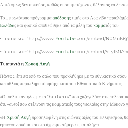
Αυτό όμως δεν αρκούσε, καθώς οι συμμετέχοντες θέλοντας να δώσο
Το… πρωτότυπο πρόγραμμα
απόδοση
ς τιμής στο Λεωνίδα περιελάμβα
Ελλάδα
ς και φυσικά αποθεώθηκε από τα μέλη του
κόμμα
τός του.
<iframe src="http://www.
YouTube
.com/embed/N0MnK8jYl
<iframe src="http://www.
YouTube
.com/embed/5Fy1M1AhdW
Τι απαντά η
Χρυσή Αυγή
Πάντως, έπειτα από το σάλο που προκλήθηκε με το εθνικιστικό σόου 
και άθλιας παραπληροφόρησης» κατά του Εθνικιστικού Κινήματος.
«Οι πολιτικάντηδες με τα “burberry” που χαζογελάνε στις τηλεοπτι
ότι, «αυτοί που στέλνουν τις κομματικές τους νεολαίες στην Μύκονο
«Η
Χρυσή Αυγή
προσηλωμένη στις αιώνιες αξίες του Ελληνισμού, θα 
εμπνέουν ακόμα και στο άχρωμο σήμερα.», καταλήγει.