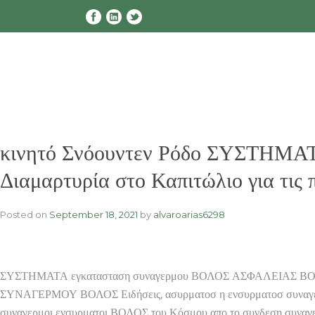
Skip
to
content
κινητό Σνόουντεν Ρόδο ΣΥΣΤ
Διαμαρτυρία στο Καπιτώλιο για τις
Posted on
September 18, 2021
by
alvaroarias6298
ΣΥΣΤΗΜΑΤΑ εγκατασταση συναγερμου ΒΟΛΟΣ ΑΣΦΑΛΕΙΑΣ ΒΟΛΟΣ
ΣΥΝΑΓΕΡΜΟΥ ΒΟΛΟΣ Ειδήσεις, ασυρματοσ η ενσυρματοσ συναγερμο
συναγερμοι ενσυρματοι ΒΟΛΟΣ του Κόσμου απο το συνδεση συναγε