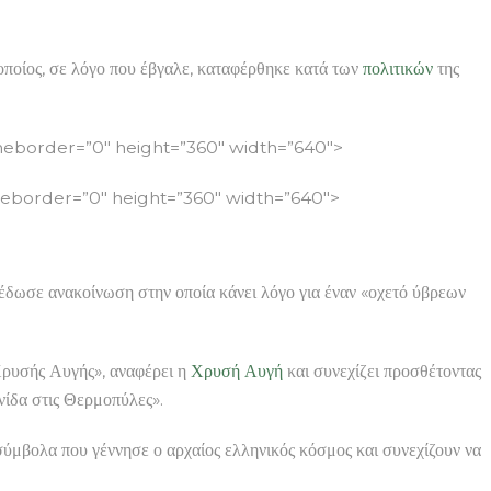
 οποίος, σε λόγο που έβγαλε, καταφέρθηκε κατά των
πολιτικών
της
border=”0″ height=”360″ width=”640″>
border=”0″ height=”360″ width=”640″>
έδωσε ανακοίνωση στην οποία κάνει λόγο για έναν «οχετό ύβρεων
Χρυσής Αυγής», αναφέρει η
Χρυσή Αυγή
και συνεχίζει προσθέτοντας
νίδα στις Θερμοπύλες».
 σύμβολα που γέννησε ο αρχαίος ελληνικός κόσμος και συνεχίζουν να