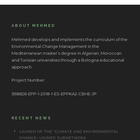
ABOUT MEHMED
Mehmed develops and implements the curriculum of the
Environmental Change Management in the
Mediterranean master’s degree in Algerian, Moroccan
and Tunisian universities through a Bologna educational
approach.
Project Number:
598826-EPP-1-2018-1-ES-EPPKA2-CBHE-JP
RECENT NEWS
LAUNCH OF THE “CLIMATE AND ENVIRONMENTAL
CHANGE» UNIMED SUBNETWORK