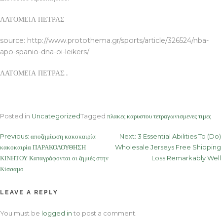
ΛΑΤΟΜΕΙΑ ΠΕΤΡΑΣ
source: http://www.protothema.gr/sports/article/326524/nba-
apo-spanio-dna-oi-leikers/
ΛΑΤΟΜΕΙΑ ΠΕΤΡΑΣ…
Posted in
Uncategorized
Tagged
πλακες καρυστου τετραγωνισμενες τιμες
Post
Previous:
αποζημίωση κακοκαιρία
Next:
3 Essential Abilities To (Do)
κακοκαιρία ΠΑΡΑΚΟΛΟΥΘΗΣΗ
Wholesale Jerseys Free Shipping
navigation
ΚΙΝΗΤΟΥ Καταγράφονται οι ζημιές στην
Loss Remarkably Well
Κίσσαμο
LEAVE A REPLY
You must be
logged in
to post a comment.