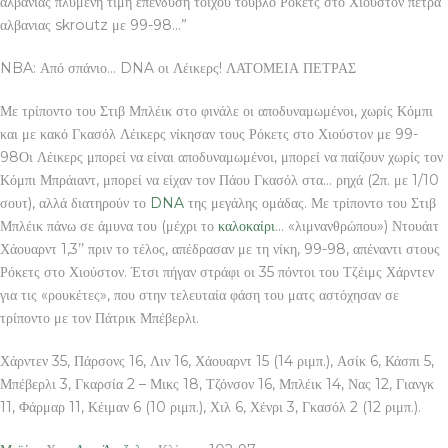
αλβανιας πλυμενη τιμη επενδυση τοιχου τουβλο Ρόκετς στο Χιούστον πετρα
αλβανιας skroutz με 99-98…”
NBA: Από σπάνιο… DNA οι Λέικερς! ΛΑΤΟΜΕΙΑ ΠΕΤΡΑΣ
Με τρίποντο του Στιβ Μπλέικ στο φινάλε οι αποδυναμωμένοι, χωρίς Κόμπι
και με κακό Γκασόλ Λέικερς νίκησαν τους Ρόκετς στο Χιούστον με 99-
98Οι Λέικερς μπορεί να είναι αποδυναμωμένοι, μπορεί να παίζουν χωρίς τον
Κόμπι Μπράιαντ, μπορεί να είχαν τον Πάου Γκασόλ στα… ρηχά (2π. με 1/10
σουτ), αλλά διατηρούν το
DNA
της μεγάλης ομάδας. Με τρίποντο του Στιβ
Μπλέικ πάνω σε άμυνα του (μέχρι το
καλοκαίρι
… «λιμνανθρώπου») Ντουάιτ
Χάουαρντ 1,3’’ πριν το τέλος, απέδρασαν με τη νίκη, 99-98, απέναντι στους
Ρόκετς στο Χιούστον. Έτσι πήγαν στράφι οι 35 πόντοι του Τζέιμς Χάρντεν
για τις «ρουκέτες», που στην τελευταία φάση του ματς αστόχησαν σε
τρίποντο με τον Πάτρικ Μπέβερλι.
Χάρντεν 35, Πάρσονς 16, Λιν 16, Χάουαρντ 15 (14 ριμπ.), Ασίκ 6, Κάσπι 5,
Μπέβερλι 3, Γκαρσία 2 – Μικς 18, Τζόνσον 16, Μπλέικ 14, Νας 12, Γιανγκ
11, Φάρμαρ 11, Κέιμαν 6 (10 ριμπ.), Χιλ 6, Χένρι 3, Γκασόλ 2 (12 ριμπ.).