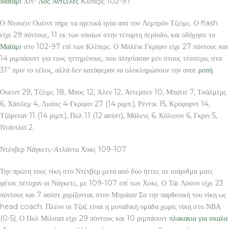
Μαϊάμι
Χιτ-
Λος Άντζελες
Κλίπερς 102-97
Ο Ντουέιν Ουέιντ πήρε τα ηγετικά ηνία από τον Λεμπρόν Τζέιμς. Ο flash
είχε 29 πόντους, 11 εκ των οποίων στην τέταρτη περίοδο, και οδήγησε το
Μαϊάμι
στο 102-97 επί των Κλίπερς. Ο Μπλέικ Γκρίφιν είχε 27 πόντους και
14 ριμπάουντ για τους ηττημένους, που πλησίασαν μεν στους τέσσερις στα
31’’ πριν το τέλος, αλλά δεν κατάφεραν να ολοκληρώσουν την ανατ
ροπή
.
Ουέιντ 29, Τζέιμς 18, Μπος 12, Άλεν 12, Άντερσεν 10, Μπατιέ 7, Τσάλμερς
6, Χάσλεμ 4, Λιούις 4-Γκρίφιν 27 (14 ριμπ.), Ρέντικ 15, Κρόφορντ 14,
Τζόρνταν 11 (14 ριμπ.), Πολ 11 (12 ασίστ), Μάλενς 6, Κόλισον 6, Γκριν 5,
Ντάντλεϊ 2.
Ντένβερ Νάγκετς-Ατλάντα Χοκς 109-107
Την πρώτη τους νίκη στο Ντένβερ μετά από δύο ήττες σε ισάριθμα ματς
φέτος πέτυχαν οι Νάγκετς, με 109-107 επί των Χοκς. Ο Τάι Λόσον είχε 23
πόντους και 7 ασίστ χαρίζοντας στον Μπράιαν Σο την παρθενική του νίκη ως
head coach. Πλέον οι Τζαζ είναι η μοναδική ομάδα χωρίς νίκη στο ΝΒΑ
(0-5). Ο Πολ Μίλσαπ είχε 29 πόντους και 10 ριμπάουντ
πλακακια για σκαλα