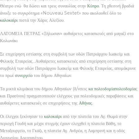
Θέατρο ενώ θα δώσει και τρεις συναυλίας στην
Κύπρο
. Τη χθεσινή βραδιά
άνοιξε το συγκρότημα «Nouveau Sextet» που ακολουθεί όλο το
καλοκαίρι
πιστά την Χάρις Αλεξίου.
ΛΑΤΟΜΕΙΑ ΠΕΤΡΑΣ «Ξήλωσαν» αυθαίρετες κατασκευές από μαγαζί στο
Κολωνάκι
Σε επιχείρηση εστίασης στη συμβολή των οδών Πατριάρχου Ιωακείμ και
Φιλικής Εταιρείας…Αυθαίρετες κατασκευές από επιχείρηση εστίασης στη
συμβολή των οδών Πατριάρχου Ιωακείμ και Φιλικής Εταιρείας, απομάκρυνε
το πρωί
συνεργείο
του δήμου Αθηναίων.
Τα μικτά κλιμάκια του δήμου Αθηναίων (δ/νσεις
κα
πολεοδομία
πολεοδομία
ς
και Πρασίνου) πραγματοποιούν ελέγχους για πολεοδομικές παραβάσεις και
αυθαίρετες κατασκευές σε επιχειρήσεις της
Αθήνας
.
Οι έλεγχοι ξεκίνησαν το
καλοκαίρι
από την πλατεία του Αγ. Θωμά στην
περιοχή Γουδή και μέχρι στιγμής έχουν ελεγχθεί η πλατεία Βάθη, το
Μεταξουργείο, το Γκάζι, η πλατεία Αγ. Ανδρέα, η Λαμπρινή και η οδός
Διονυσίου Αρεοπαγίτου.