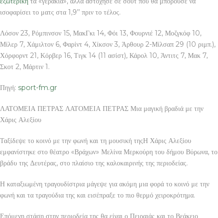
εξωτερικη
τα «γεράκια», αλλά αστόχησε σε σουτ που θα μπορούσε να
ισοφαρίσει το ματς στα 1,9’’ πριν το τέλος.
Λόσον 23, Ρόμπινσον 15, ΜακΓκι 14, Φόι 13, Φουρνιέ 12, Μοζγκόφ 10,
Μίλερ 7, Χάμιλτον 6, Φαρίντ 4, Χίκσον 3, Άρθουρ 2-Μίλσαπ 29 (10 ριμπ.),
Χόρφορντ 21, Κόρβερ 16, Τιγκ 14 (11 ασίστ), Κάρολ 10, Άντιτς 7, Μακ 7,
Σκοτ 2, Μάρτιν 1.
Πηγή:
sport-fm.gr
ΛΑΤΟΜΕΙΑ ΠΕΤΡΑΣ ΛΑΤΟΜΕΙΑ ΠΕΤΡΑΣ Μια μαγική βραδιά με την
Χάρις Αλεξίου
Ταξίδεψε το κοινό με την φωνή και τη μουσική τηςΗ Χάρις Αλεξίου
εμφανίστηκε στο θέατρο «Βράχων» Μελίνα Μερκούρη του δήμου Βύρωνα, το
βράδυ της Δευτέρας, στο πλαίσιο της καλοκαιρινής της περιοδείας.
Η καταξιωμένη τραγουδίστρια μάγεψε για ακόμη μια φορά το κοινό με την
φωνή και τα τραγούδια της και εισέπραξε το πιο θερμό χειροκρότημα.
Επόμενη στάση στην περιοδεία της θα είναι ο Πειραιάς και το Βεάκειο