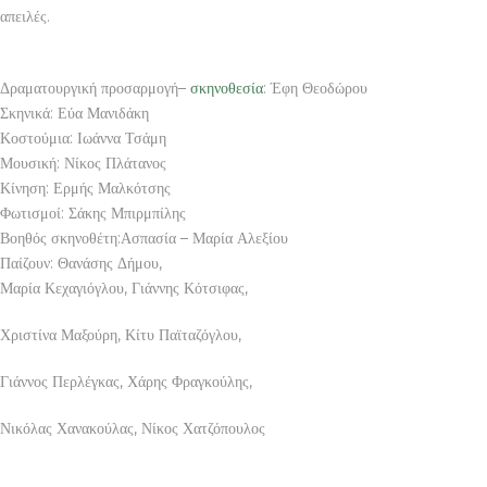
απειλές.
Δραματουργική προσαρμογή–
σκηνοθεσία
: Έφη Θεοδώρου
Σκηνικά: Εύα Μανιδάκη
Κοστούμια: Ιωάννα Τσάμη
Μουσική: Νίκος Πλάτανος
Κίνηση: Ερμής Μαλκότσης
Φωτισμοί: Σάκης Μπιρμπίλης
Βοηθός σκηνοθέτη:Ασπασία – Μαρία Αλεξίου
Παίζουν: Θανάσης Δήμου,
Μαρία Κεχαγιόγλου, Γιάννης Κότσιφας,
Χριστίνα Μαξούρη, Κίτυ Παϊταζόγλου,
Γιάννος Περλέγκας, Χάρης Φραγκούλης,
Νικόλας Χανακούλας, Νίκος Χατζόπουλος