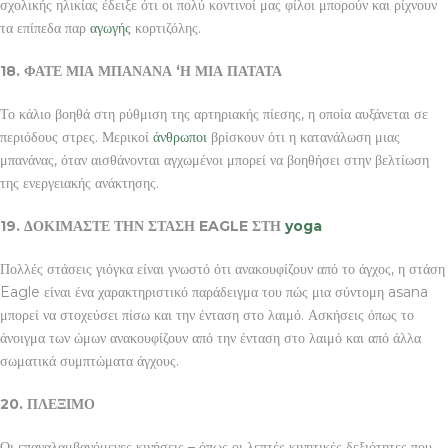
σχολικής ηλικίας έδειξε ότι οι πολύ κοντινοί μας φίλοι μπορούν και ρίχνουν
τα επίπεδα παρ
αγωγής
κορτιζόλης.
18. ΦΑΤΕ ΜΙΑ ΜΠΑΝΑΝΑ ‘Η ΜΙΑ ΠΑΤΑΤΑ
Το κάλιο βοηθά στη ρύθμιση της αρτηριακής πίεσης, η οποία αυξάνεται σε
περιόδους στρες. Μερικοί
άνθρωποι
βρίσκουν ότι η κατανάλωση μιας
μπανάνας, όταν αισθάνονται αγχωμένοι μπορεί να βοηθήσει στην βελτίωση
της ενεργειακής ανάκτησης.
19. ΔΟΚΙΜΑΣΤΕ ΤΗΝ ΣΤΑΣΗ
EAGLE ΣΤΗ
yoga
Πολλές στάσεις γιόγκα είναι γνωστό ότι ανακουφίζουν από το άγχος, η στάση
Eagle είναι ένα χαρακτηριστικό παράδειγμα του πώς μια σύντομη asana
μπορεί να στοχεύσει πίσω και την ένταση στο λαιμό. Ασκήσεις όπως το
άνοιγμα των ώμων ανακουφίζουν από την ένταση στο λαιμό και από άλλα
σωματικά συμπτώματα άγχους.
20. ΠΛΕΞΙΜΟ
Οι επαναλαμβανόμενες κινήσεις – όπως οι λεπτές κινητικές δεξιότητες που