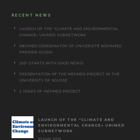
RECENT NEWS
LAUNCH OF THE “CLIMATE AND ENVIRONMENTAL
CHANGE» UNIMED SUBNETWORK
MEHMED COORDINATOR OF UNIVERSITÉ MOHAMED
PREMIER-OUJDA
2021 STARTS WITH GOOD NEWS!
PRESENTATION OF THE MEHMED PROJECT IN THE
UNIVERSITY OF SOUSSE
2 YEARS OF MEHMED PROJECT
LAUNCH OF THE “CLIMATE AND
ENVIRONMENTAL CHANGE» UNIMED
SUBNETWORK
10 Feb 2021