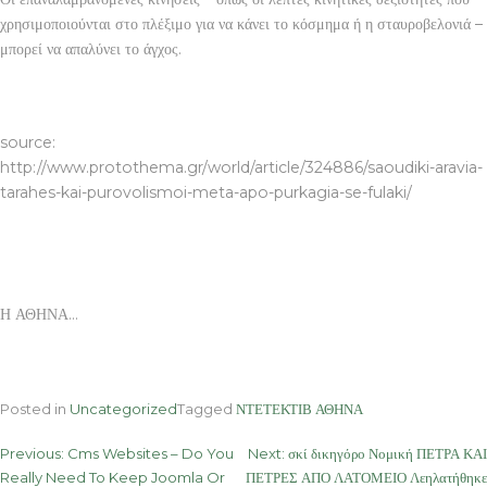
χρησιμοποιούνται στο πλέξιμο για να κάνει το κόσμημα ή η σταυροβελονιά –
μπορεί να απαλύνει το άγχος.
Η ΑΘΗΝΑ
source:
http://www.protothema.gr/world/article/324886/saoudiki-aravia-
tarahes-kai-purovolismoi-meta-apo-purkagia-se-fulaki/
Η ΑΘΗΝΑ…
Posted in
Uncategorized
Tagged
ΝΤΕΤΕΚΤΙΒ ΑΘΗΝΑ
Post
Previous:
Cms Websites – Do You
Next:
σκί δικηγόρο Νομική ΠΕΤΡΑ ΚΑΙ
Really Need To Keep Joomla Or
ΠΕΤΡΕΣ ΑΠΟ ΛΑΤΟΜΕΙΟ Λεηλατήθηκε