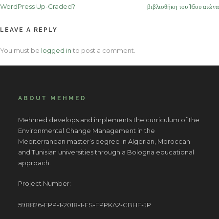
navigation
WordPress Up-Graded?
βιβλιοθήκη του 16ου αιώνα
LEAVE A REPLY
You must be
logged in
to post a comment.
ABOUT MEHMED
Mehmed develops and implements the curriculum of the
Environmental Change Management in the
Mediterranean master’s degree in Algerian, Moroccan
and Tunisian universities through a Bologna educational
approach.
Project Number:
598826-EPP-1-2018-1-ES-EPPKA2-CBHE-JP