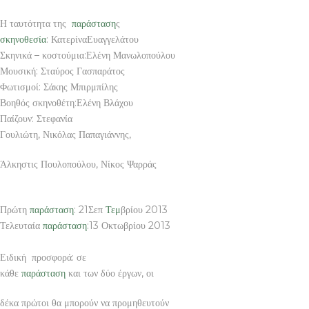
Η ταυτότητα της
παράσταση
ς
σκηνοθεσία
: ΚατερίναΕυαγγελάτου
Σκηνικά – κοστούμια:Ελένη Μανωλοπούλου
Μουσική: Σταύρος Γασπαράτος
Φωτισμοί: Σάκης Μπιρμπίλης
Βοηθός σκηνοθέτη:Ελένη Βλάχου
Παίζουν: Στεφανία
Γουλιώτη, Νικόλας Παπαγιάννης,
Άλκηστις Πουλοπούλου, Νίκος Ψαρράς
Πρώτη
παράσταση
: 21Σεπ
Τεμ
βρίου 2013
Τελευταία
παράσταση
:13 Οκτωβρίου 2013
Ειδική προσφορά: σε
κάθε
παράσταση
και των δύο έργων, οι
δέκα πρώτοι θα μπορούν να προμηθευτούν