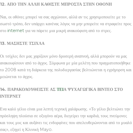
12. ΑΠΟ ΤΗΝ ΑΛΛΗ ΚΑΘΙΣΤΕ ΜΠΡΟΣΤΑ ΣΤΗΝ ΟΘΟΝΗ
Ναι, οι οθόνες μπορεί να σας αγχώνουν, αλλά αν τις χρησιμοποιείτε με το
σωστό τρόπο, δεν υπάρχει κανένας λόγος να μην μπορείτε να στραφείτε προς
στο
internet
για να πάρετε μια μικρή ανακούφιση από το στρες.
13. ΜΑΣΗΣΤΕ ΤΣΙΧΛΑ
Οι τσίχλες δεν μας χαρίζουν μόνο δροσερή αναπνοή, αλλά μπορούν να μας
ανακουφίσουν από το άγχος. Σύμφωνα με μία μελέτη που πραγματοποιήθηκε
το 2008 κατά τη διάρκεια της πολυδιεργασίας βελτιώνεται η εγρήγορση και
μειώνεται το άγχος.
14. ΠΑΡΑΚΟΛΟΥΘΕΙΣΤΕ ΑΣ
ΤΕΙ
Α ΨΥΧΑΓΩΓΙΚΑ ΒΙΝΤΕΟ ΣΤΟ
ΙΝΤΕΡΝΕΤ
Ενα καλό γέλιο είναι μια λεπτή τεχνική χαλάρωσης. «Το γέλιο βελτιώνει την
πρόσληψη πλούσια σε οξυγόνο αέρα, διεγείρει την καρδιά, τους πνεύμονες
και τους μυς και αυξάνει τις ενδορφίνες που απελευθερώνονται από το μυαλό
σας», εξηγεί η Κλινική Mayo.