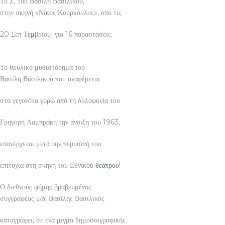
Το Ζ, του Βασίλη Βασιλικού,
στην σκηνή «Νίκος Κούρκουλος», από τις
20 Σεπ
Τεμ
βρίου για 16 παραστάσεις.
Το θρυλικό μυθιστόρημα του
Βασίλη Βασιλικού που αναφέρεται
στα γεγονότα γύρω από τη δολοφονία του
Γρηγόρη Λαμπράκη την άνοιξη του 1963,
επανέρχεται μετά την περυσινή του
επιτυχία στη σκηνή του Εθνικού
θεάτρου
!
Ο διεθνούς φήμης βραβευμένος
συγγραφέας μας Βασίλης Βασιλικός
καταγράφει, σε ένα μίγμα δημοσιογραφικής