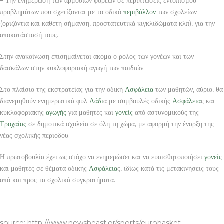
– Την ενημέρωση των αρμόδιων φορέων σε περιπτώσεις εντοπισμού
προβλημάτων που σχετίζονται με το οδικό
περιβάλλον
των σχολείων
(οριζόντια και κάθετη σήμανση, προστατευτικά κιγκλιδώματα κλπ), για την
αποκατάστασή τους.
Στην ανακοίνωση επισημαίνεται ακόμα ο ρόλος των γονέων και των
δασκάλων στην κυκλοφοριακή αγωγή των παιδιών.
Στο πλαίσιο της εκστρατείας για την οδική
Ασφάλεια
των μαθητών, αύριο, θα
διανεμηθούν ενημερωτικά φυλ
Λάδι
α με συμβουλές οδικής
Ασφάλεια
ς και
κυκλοφοριακής
αγωγής
για μαθητές και
γονείς
από αστυνομικούς της
Τροχαίας
σε δημοτικά σχολεία σε όλη τη χώρα, με αφορμή την έναρξη της
νέας σχολικής περιόδου.
Η πρωτοβουλία έχει ως στόχο να ενημερώσει και να ευαισθητοποιήσει
γονείς
και μαθητές σε θέματα οδικής
Ασφάλεια
ς, ιδίως κατά τις μετακινήσεις τους
από και προς τα σχολικά συγκροτήματα.
Online Νομικό Φροντιστήριο Διοικητικού Δικαίου
source: http://www.newsbeast.gr/sports/eurobasket-