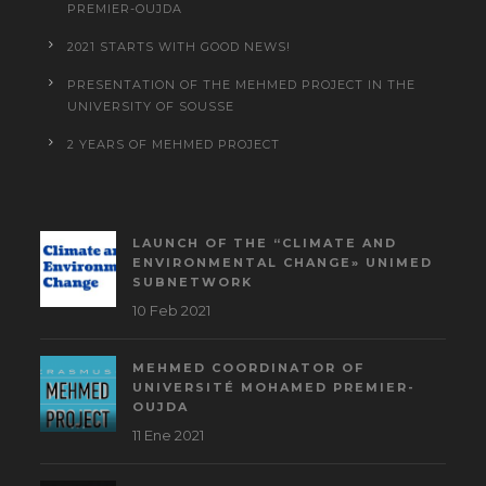
PREMIER-OUJDA
2021 STARTS WITH GOOD NEWS!
PRESENTATION OF THE MEHMED PROJECT IN THE
UNIVERSITY OF SOUSSE
2 YEARS OF MEHMED PROJECT
LAUNCH OF THE “CLIMATE AND
ENVIRONMENTAL CHANGE» UNIMED
SUBNETWORK
10 Feb 2021
MEHMED COORDINATOR OF
UNIVERSITÉ MOHAMED PREMIER-
OUJDA
11 Ene 2021