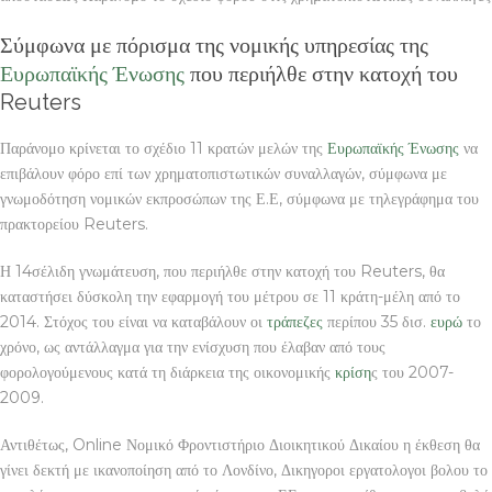
Σύμφωνα με πόρισμα της νομικής υπηρεσίας της
Ευρωπαϊκής Ένωσης
που περιήλθε στην κατοχή του
Reuters
Παράνομο κρίνεται το σχέδιο 11 κρατών μελών της
Ευρωπαϊκής Ένωσης
να
επιβάλουν φόρο επί των χρηματοπιστωτικών συναλλαγών, σύμφωνα με
γνωμοδότηση νομικών εκπροσώπων της Ε.Ε, σύμφωνα με τηλεγράφημα του
πρακτορείου Reuters.
Η 14σέλιδη γνωμάτευση, που περιήλθε στην κατοχή του Reuters, θα
καταστήσει δύσκολη την εφαρμογή του μέτρου σε 11 κράτη-μέλη από το
2014. Στόχος του είναι να καταβάλουν οι
τράπεζες
περίπου 35 δισ.
ευρώ
το
χρόνο, ως αντάλλαγμα για την ενίσχυση που έλαβαν από τους
φορολογούμενους κατά τη διάρκεια της οικονομικής
κρίση
ς του 2007-
2009.
Αντιθέτως, Online Νομικό Φροντιστήριο Διοικητικού Δικαίου η έκθεση θα
γίνει δεκτή με ικανοποίηση από το Λονδίνο, Δικηγοροι εργατολογοι βολου το