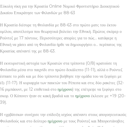
Εύκολη νίκη για την Κροατία Online Νομικό Φροντιστήριο Διοικητικού
Δικαίου Επικράτησε των Φιλανδών με 88-63
Η Κροατία διέσυρε τη Φινλανδία με 88-63 στο πρώτο ματς του έκτου
ομίλου, αποτέλεσμα που θεωρητικά βολεύει την Εθνική. Πρώτος σκόρερ ο
Ρούντεζ με 17 πόντους. Περισσότερες απορίες για το πώς… κατάφερε η
Εθνική να χάσει από τη Φινλανδία ήρθε να δημιουργήσει ο… περίπατος της
Κροατίας απέναντί της με 88-63.
Η εκνευριστική αστοχία των Κροατών στα τρίποντα (0/8) κρατούσε τη
Φινλανδία μέσα στο παιχνίδι στο πρώτο δεκάλεπτο (11-11), αλλά ο Ρούντεζ
έσπασε το ρόδι και με δύο τρίποντα βοήθησε την ομάδα του να ξεφύγει με
έξι (11-17). Η κυριαρχία των παικτών του Ρέπεσα και στις δύο ρακέτες (32-
16 ριμπάουντ, με 12 επιθετικά στο
ημίχρονο
) της επέτρεψε να ξεφύγει στο
σκορ. Ο Κόπονεν ήταν σε κακή βραδιά και το
ημίχρονο
έκλεισε με +19 (20-
39).
Η «χρβάτσκα» συνέχισε την επίδειξη ισχύος απέναντι στους απογοητευτικούς
Φινλανδούς και στο δεύτερο
ημίχρονο
με τους Ρούντεζ και Μπογκντάνοβιτς