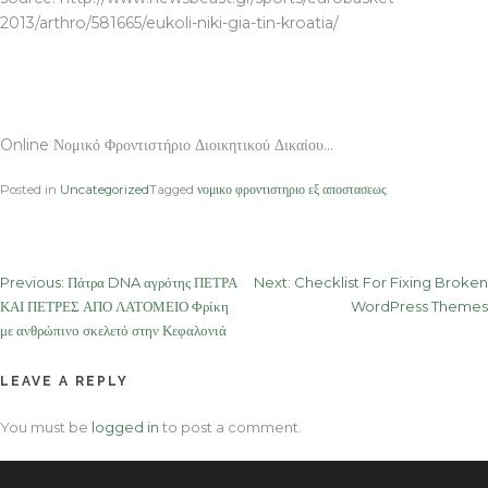
2013/arthro/581665/eukoli-niki-gia-tin-kroatia/
Online Νομικό Φροντιστήριο Διοικητικού Δικαίου…
Posted in
Uncategorized
Tagged
νομικο φροντιστηριο εξ αποστασεως
Post
Previous:
Πάτρα DNA αγρότης ΠΕΤΡΑ
Next:
Checklist For Fixing Broken
ΚΑΙ ΠΕΤΡΕΣ ΑΠΟ ΛΑΤΟΜΕΙΟ Φρίκη
WordPress Themes
navigation
με ανθρώπινο σκελετό στην Κεφαλονιά
LEAVE A REPLY
You must be
logged in
to post a comment.