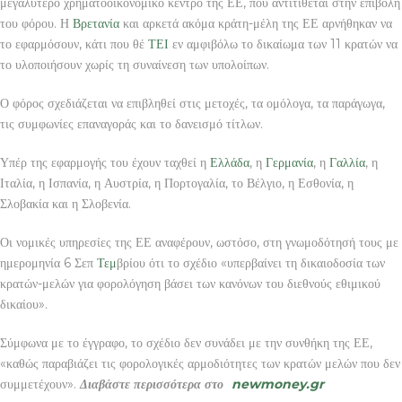
μεγαλύτερο χρηματοοικονομικό κέντρο της ΕΕ, που αντιτίθεται στην επιβολή
του φόρου. Η
Βρετανία
και αρκετά ακόμα κράτη-μέλη της ΕΕ αρνήθηκαν να
το εφαρμόσουν, κάτι που θέ
ΤΕΙ
εν αμφιβόλω το δικαίωμα των 11 κρατών να
το υλοποιήσουν χωρίς τη συναίνεση των υπολοίπων.
Ο φόρος σχεδιάζεται να επιβληθεί στις μετοχές, τα ομόλογα, τα παράγωγα,
τις συμφωνίες επαναγοράς και το δανεισμό τίτλων.
Υπέρ της εφαρμογής του έχουν ταχθεί η
Ελλάδα
, η
Γερμανία
, η
Γαλλία
, η
Ιταλία, η Ισπανία, η Αυστρία, η Πορτογαλία, το Βέλγιο, η Εσθονία, η
Σλοβακία και η Σλοβενία.
Οι νομικές υπηρεσίες της ΕΕ αναφέρουν, ωστόσο, στη γνωμοδότησή τους με
ημερομηνία 6 Σεπ
Τεμ
βρίου ότι το σχέδιο «υπερβαίνει τη δικαιοδοσία των
κρατών-μελών για φορολόγηση βάσει των κανόνων του διεθνούς εθιμικού
δικαίου».
Σύμφωνα με το έγγραφο, το σχέδιο δεν συνάδει με την συνθήκη της ΕΕ,
«καθώς παραβιάζει τις φορολογικές αρμοδιότητες των κρατών μελών που δεν
συμμετέχουν».
Διαβάστε περισσότερα στο
newmoney.gr