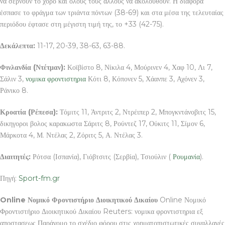
να σέρνουν το χορό και όλους τους άλλους να ακολουθούν. Η διαφορά
έσπασε το φράγμα των τριάντα πόντων (38-69) και στα μέσα της τελευταίας
περιόδου έφτασε στη μέγιστη τιμή της, το +33 (42-75).
Δεκάλεπτα:
11-17, 20-39, 38-63, 63-88.
Φινλανδία (Ντέτμαν):
Κοϊβίστο 8, Νίκιλα 4, Μούρινεν 4, Χαφ 10, Λι 7,
Σάλιν 3,
νομικα φροντιστηρια
Κότι 8, Κόπονεν 5, Χάανπε 3, Αχόνεν 3,
Ράνικο 8.
Κροατία (Ρέπεσα):
Τόμιτς 11, Άντριτς 2, Ντρέιπερ 2, Μπογκντάνοβιτς 15,
δικηγοροι βολος καρακωστα Σάριτς 8, Ρούντεζ 17, Ούκιτς 11, Σίμον 6,
Μάρκοτα 4, Μ. Ντέλας 2, Ζόριτς 5, Α. Ντέλας 3.
Διαιτητές:
Ρότσα (Ισπανία), Γιόβτσιτς (Σερβία), Τσιούλιν (
Ρουμανία
).
Πηγή:
Sport-fm.gr
Online Νομικό Φροντιστήριο Διοικητικού Δικαίου
Online Νομικό
Φροντιστήριο Διοικητικού Δικαίου Reuters: νομικα φροντιστηρια εξ
αποστασεως Παράνομο το σχέδιο φόρου στις χρηματοπιστωτικές συναλλαγές