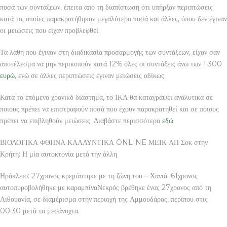
ποσά των συντάξεων, έπειτα από τη διαπίστωση ότι υπήρξαν περιπτώσεις
κατά τις οποίες παρακρατήθηκαν μεγαλύτερα ποσά και άλλες, όπου δεν έγιναν
οι μειώσεις που είχαν προβλεφθεί.
Τα λάθη που έγιναν στη διαδικασία προσαρμογής των συντάξεων, είχαν σαν
αποτέλεσμα να μην περικοπούν κατά 12% όλες οι συντάξεις άνω των 1.300
ευρώ
, ενώ σε άλλες περιπτώσεις έγιναν μειώσεις αδίκως.
Κατά το επόμενο χρονικό διάστημα, το ΙΚΑ θα καταγράψει αναλυτικά σε
ποιους πρέπει να επιστραφούν ποσά που έχουν παρακρατηθεί και σε ποιους
πρέπει να επιβληθούν μειώσεις. Διαβάστε περισσότερα
εδώ
ΒΙΟΛΟΓΙΚΑ ΦΘΗΝΑ ΚΑΛΛΥΝΤΙΚΑ ONLINE ΜΕΙΚ ΑΠ Σοκ στην
Κρήτη: Η μία αυτοκτονία μετά την άλλη
Ηράκλειο: 27χρονος κρεμάστηκε με τη ζώνη του – Χανιά: 61χρονος
αυτοπυροβολήθηκε με καραμπίναΝεκρός βρέθηκε ένας 27χρονος από τη
Λιθουανία, σε διαμέρισμα στην περιοχή της Αμμουδάρας, περίπου στις
00.30 μετά τα μεσάνυχτα.