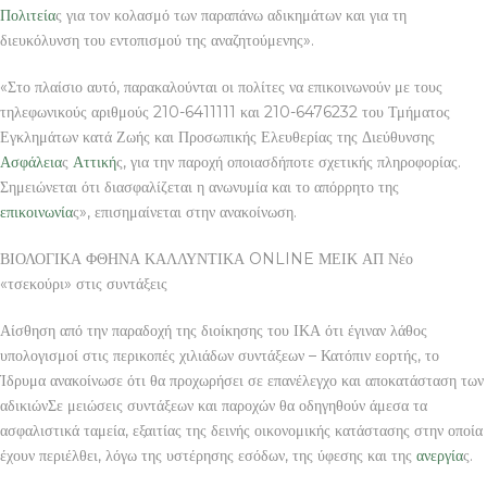
Πολιτεία
ς για τον κολασμό των παραπάνω αδικημάτων και για τη
διευκόλυνση του εντοπισμού της αναζητούμενης».
«Στο πλαίσιο αυτό, παρακαλούνται οι πολίτες να επικοινωνούν με τους
τηλεφωνικούς αριθμούς 210-6411111 και 210-6476232 του Τμήματος
Εγκλημάτων κατά Ζωής και Προσωπικής Ελευθερίας της Διεύθυνσης
Ασφάλεια
ς
Αττική
ς, για την παροχή οποιασδήποτε σχετικής πληροφορίας.
Σημειώνεται ότι διασφαλίζεται η ανωνυμία και το απόρρητο της
επικοινωνία
ς», επισημαίνεται στην ανακοίνωση.
ΒΙΟΛΟΓΙΚΑ ΦΘΗΝΑ ΚΑΛΛΥΝΤΙΚΑ ONLINE ΜΕΙΚ ΑΠ Νέο
«τσεκούρι» στις συντάξεις
Αίσθηση από την παραδοχή της διοίκησης του ΙΚΑ ότι έγιναν λάθος
υπολογισμοί στις περικοπές χιλιάδων συντάξεων – Κατόπιν εορτής, το
Ίδρυμα ανακοίνωσε ότι θα προχωρήσει σε επανέλεγχο και αποκατάσταση των
αδικιώνΣε μειώσεις συντάξεων και παροχών θα οδηγηθούν άμεσα τα
ασφαλιστικά ταμεία, εξαιτίας της δεινής οικονομικής κατάστασης στην οποία
έχουν περιέλθει, λόγω της υστέρησης εσόδων, της ύφεσης και της
ανεργία
ς.