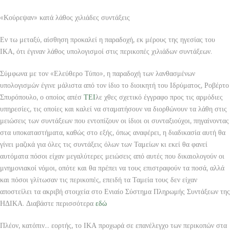
«Κούρεψαν» κατά λάθος χιλιάδες συντάξεις
Εν τω μεταξύ, αίσθηση προκαλεί η παραδοχή, εκ μέρους της ηγεσίας του
ΙΚΑ, ότι έγιναν λάθος υπολογισμοί στις περικοπές χιλιάδων συντάξεων.
Σύμφωνα με τον «Ελεύθερο Τύπο», η παραδοχή των λανθασμένων
υπολογισμών έγινε μάλιστα από τον ίδιο το διοικητή του Ιδρύματος, Ροβέρτο
Σπυρόπουλο, ο οποίος απέσ
ΤΕΙ
λε χθες σχετικό έγγραφο προς τις αρμόδιες
υπηρεσίες, τις οποίες και καλεί να σταματήσουν να διορθώνουν τα λάθη στις
μειώσεις των συντάξεων που εντοπίζουν οι ίδιοι οι συνταξιούχοι, πηγαίνοντας
στα υποκαταστήματα, καθώς στο εξής, όπως αναφέρει, η διαδικασία αυτή θα
γίνει μαζικά για όλες τις συντάξεις όλων των Ταμείων κι εκεί θα φανεί
αυτόματα πόσοι είχαν μεγαλύτερες μειώσεις από αυτές που δικαιολογούν οι
μνημονιακοί νόμοι, οπότε και θα πρέπει να τους επιστραφούν τα ποσά, αλλά
και πόσοι γλίτωσαν τις περικοπές, επειδή τα Ταμεία τους δεν είχαν
αποστείλει τα ακριβή στοιχεία στο Ενιαίο Σύστημα Πληρωμής Συντάξεων της
ΗΔΙΚΑ. Διαβάστε περισσότερα
εδώ
Πλέον, κατόπιν… εορτής, το ΙΚΑ προχωρά σε επανέλεγχο των περικοπών στα