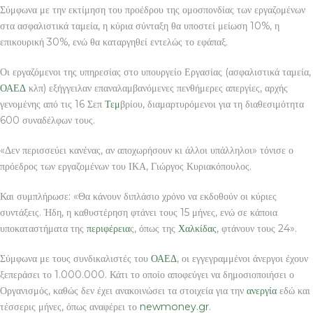
Σύμφωνα με την εκτίμηση του προέδρου της ομοσπονδίας των εργαζομένων
στα ασφαλιστικά ταμεία, η κύρια σύνταξη θα υποστεί μείωση 10%, η
επικουρική 30%, ενώ θα καταργηθεί εντελώς το εφάπαξ.
Οι εργαζόμενοι της υπηρεσίας στο υπουργείο Εργασίας (ασφαλιστικά ταμεία,
ΟΑΕΔ
κλπ) εξήγγειλαν επαναλαμβανόμενες πενθήμερες απεργίες, αρχής
γενομένης από τις 16 Σεπ
Τεμ
βρίου, διαμαρτυρόμενοι για τη διαθεσιμότητα
600 συναδέλφων τους.
«Δεν περισσεύει κανένας, αν αποχωρήσουν κι άλλοι υπάλληλοι» τόνισε ο
πρόεδρος των εργαζομένων του ΙΚΑ, Γιώργος Κυριακόπουλος.
Και συμπλήρωσε: «Θα κάνουν διπλάσιο χρόνο να εκδοθούν οι κύριες
συντάξεις. Ήδη, η καθυστέρηση φτάνει τους 15 μήνες, ενώ σε κάποια
υποκαταστήματα της
περιφέρεια
ς, όπως της
Χαλκίδας
, φτάνουν τους 24».
Σύμφωνα με τους συνδικαλιστές του
ΟΑΕΔ
, οι εγγεγραμμένοι άνεργοι έχουν
ξεπεράσει το 1.000.000. Κάτι το οποίο αποφεύγει να δημοσιοποιήσει ο
Οργανισμός, καθώς δεν έχει ανακοινώσει τα στοιχεία για την
ανεργία
εδώ και
τέσσερις μήνες, όπως αναφέρει το
newmoney.gr
.