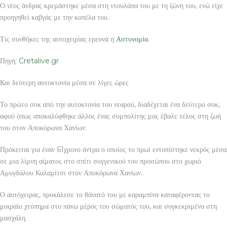
Ο νέος άνδρας κρεμάστηκε μέσα στη ντουλάπα του με τη ζώνη του, ενώ είχε
προηγηθεί καβγάς με την κοπέλα του.
Τις συνθήκες της αυτοχειρίας ερευνά η
Αστυνομία
.
Πηγή:
Cretalive.gr
Και δεύτερη αυτοκτονία μέσα σε λίγες ώρες
Το πρώτο σοκ από την αυτοκτονία του νεαρού, διαδέχεται ένα δεύτερο σοκ,
αφού όπως αποκαλύφθηκε άλλος ένας συμπολίτης μας έβαλε τέλος στη ζωή
του στον Αποκόρωνα Χανίων.
Πρόκειται για έναν 61χρονο άντρα ο οποίος το πρωί εντοπίστηκε νεκρός μέσα
σε μια λίμνη αίματος στο σπίτι συγγενικού του προσώπου στο χωριό
Αμυγδάλου Καλαμίτσι στον Αποκόρωνα Χανίων..
Ο αυτόχειρας, προκάλεσε το θάνατό του με καραμπίνα καταφέροντας το
μοιραίο χτύπημα στο πάνω μέρος του σώματός του, και συγκεκριμένα στη
μασχάλη.