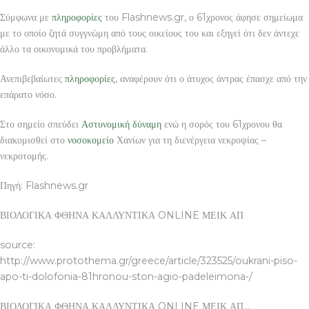
Σύμφωνα με
πληροφορίες
του Flashnews.gr, ο 61χρονος άφησε σημείωμα
με το οποίο ζητά συγγνώμη από τους οικείους του και εξηγεί ότι δεν άντεχε
άλλο τα οικονομικά του προβλήματα.
Ανεπιβεβαίωτες
πληροφορίες
, αναφέρουν ότι ο άτυχος άντρας έπασχε από την
επάρατο νόσο.
Στο σημείο σπεύδει
Αστυνομική
δύναμη
ενώ η σορός του 61χρονου θα
διακομισθεί στο
νοσοκομείο
Χανίων για τη διενέργεια νεκροψίας –
νεκροτομής.
Πηγή: Flashnews.gr
ΒΙΟΛΟΓΙΚΑ ΦΘΗΝΑ ΚΑΛΛΥΝΤΙΚΑ ONLINE ΜΕΙΚ ΑΠ
source:
http://www.protothema.gr/greece/article/323525/oukrani-piso-
apo-ti-dolofonia-81hronou-ston-agio-padeleimona-/
ΒΙΟΛΟΓΙΚΑ ΦΘΗΝΑ ΚΑΛΛΥΝΤΙΚΑ ONLINE ΜΕΙΚ ΑΠ…