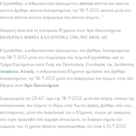
Εξιχνιάσθηκε η ανθρωποκτονία ηλικιωμένου,
απιστια
απιστια που απιστια
απιστια βρέθηκε απιστια δολοφονημένος την 18-7-2012 απιστια μέσα στο
απιστια απιστια απιστια διαμέρισμα που απιστια διέμενε…”
Ουκρανή πίσω από τη δολοφονία 81χρονου στον Άγιο Παντελεήμονα
ΒΙΟΛΟΓΙΚΑ ΦΘΗΝΑ ΚΑΛΛΥΝΤΙΚΑ ONLINE ΜΕΙΚ ΑΠ
Εξιχνιάσθηκε η ανθρωποκτονία ηλικιωμένου, που βρέθηκε δολοφονημένος
την 18-7-2012 μέσα στο διαμέρισμα που διέμενεΕξιχνιάσθηκε από το
Τμήμα Εγκλημάτων κατά Ζωής και Προσωπικής Ελευθερίας της Διεύθυνσης
Ασφάλεια
ς
Αττική
ς, η ανθρωποκτονία 81χρονου ημεδαπού που βρέθηκε
δολοφονημένος την 18-7-2012 μέσα στο διαμέρισμα που διέμενε στην οδό
Πάτμου στον
Άγιο Παντελεήμονα
.
Συγκεκριμένα την 23.40΄ ώρα της 18-7-2012, μετά από κλήση, ενοίκων της
πολυκατοικίας που διέμενε το θύμα, στην Άμεση Δράση, βρέθηκε από τους
αστυνομικούς, μέσα στο διαμέρισμά του ο 81χρονος, νεκρός με τραύματα,
που είχαν προκληθεί από αιχμηρό αντικείμενο, σε διάφορα σημεία του
σώματός του. Ο χρόνος θανάτου προσδιορίσθηκε ότι είναι η 13-7-2012.