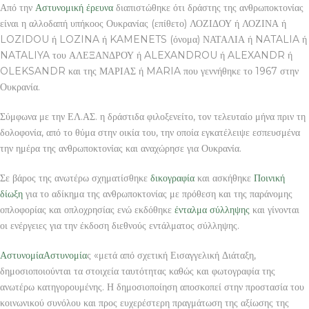
Από την
Αστυνομική
έρευνα
διαπιστώθηκε ότι δράστης της ανθρωποκτονίας
είναι η αλλοδαπή υπήκοος Ουκρανίας (επίθετο) ΛΟΖΙΔΟΥ ή ΛΟΖΙΝΑ ή
LOZIDOU ή LOZINA ή KAMENETS (όνομα) ΝΑΤΑΛΙΑ ή NATALIA ή
NATALIYA του ΑΛΕΞΑΝΔΡΟΥ ή ALEXANDROU ή ALEXANDR ή
OLEKSANDR και της ΜΑΡΙΑΣ ή MARIA που γεννήθηκε το 1967 στην
Ουκρανία.
Σύμφωνα με την ΕΛ.ΑΣ. η δράστιδα φιλοξενείτο, τον τελευταίο μήνα πριν τη
δολοφονία, από το θύμα στην οικία του, την οποία εγκατέλειψε εσπευσμένα
την ημέρα της ανθρωποκτονίας και αναχώρησε για Ουκρανία.
Σε βάρος της ανωτέρω σχηματίσθηκε
δικογραφία
και ασκήθηκε
Ποινική
δίωξη
για το αδίκημα της ανθρωποκτονίας με πρόθεση και της παράνομης
οπλοφορίας και οπλοχρησίας ενώ εκδόθηκε
ένταλμα σύλληψης
και γίνονται
οι ενέργειες για την έκδοση διεθνούς εντάλματος σύλληψης.
Αστυνομία
Αστυνομία
ς «μετά από σχετική Εισαγγελική Διάταξη,
δημοσιοποιούνται τα στοιχεία ταυτότητας καθώς και φωτογραφία της
ανωτέρω κατηγορουμένης. Η δημοσιοποίηση αποσκοπεί στην προστασία του
κοινωνικού συνόλου και προς ευχερέστερη πραγμάτωση της αξίωσης της