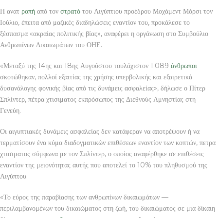
Η ανατ
ροπή
από τον
στρατό
του Αιγύπτιου προέδρου Μοχάμεντ Μόρσι τον
Ιούλιο, έπειτα από μαζικές διαδηλώσεις εναντίον του, προκάλεσε το
ξέσπασμα «ακραίας πολιτικής βίας», αναφέρει η οργάνωση στο Συμβούλιο
Ανθρωπίνων Δικαιωμάτων του ΟΗΕ.
«Μεταξύ της 14ης και 18ης Αυγούστου τουλάχιστον 1.089
άνθρωποι
σκοτώθηκαν, πολλοί εξαιτίας της χρήσης υπερβολικής και εξαιρετικά
δυσανάλογης φονικής βίας από τις δυνάμεις ασφαλείας», δήλωσε ο Πίτερ
Σπλίντερ, πέτρα χτισιματος εκπρόσωπος της Διεθνούς Αμνηστίας στη
Γενεύη.
Οι αιγυπτιακές δυνάμεις ασφαλείας δεν κατάφεραν να αποτρέψουν ή να
τερματίσουν ένα κύμα διαδογματικών επιθέσεων εναντίον των κοπτών, πετρα
χτισιματος σύμφωνα με τον Σπλίντερ, ο οποίος αναφέρθηκε σε επιθέσεις
εναντίον της μειονότητας αυτής που αποτελεί το 10% του πληθυσμού της
Αιγύπτου.
«Το εύρος της παραβίασης των ανθρωπίνων δικαιωμάτων —
περιλαμβανομένων του δικαιώματος στη ζωή, του δικαιώματος σε μια δίκαιη