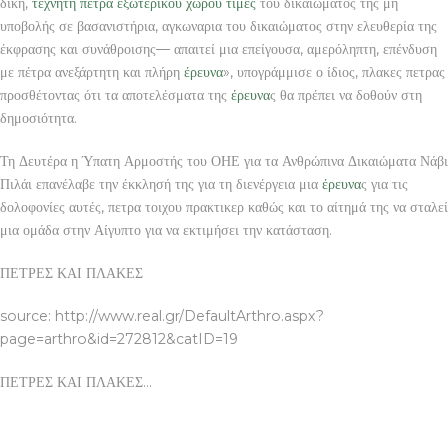
δίκη,
τεχνητη πετρα εξωτερικου χωρου τιμες
του δικαιώματος της μη
υποβολής σε βασανιστήρια, αγκωναρια του δικαιώματος στην ελευθερία της
έκφρασης και συνάθροισης— απαιτεί μια επείγουσα, αμερόληπτη, επένδυση
με πέτρα ανεξάρτητη και πλήρη
έρευνα
», υπογράμμισε ο ίδιος, πλακες πετρας
προσθέτοντας ότι τα αποτελέσματα της
έρευνα
ς θα πρέπει να δοθούν στη
δημοσιότητα.
Τη Δευτέρα η Ύπατη Αρμοστής του ΟΗΕ για τα Ανθρώπινα Δικαιώματα Νάβι
Πιλάι επανέλαβε την έκκλησή της για τη διενέργεια μια
έρευνα
ς για τις
δολοφονίες αυτές, πετρα τοιχου πρακτικερ καθώς και το αίτημά της να σταλεί
μια ομάδα στην Αίγυπτο για να εκτιμήσει την κατάσταση.
ΠΕΤΡΕΣ ΚΑΙ ΠΛΑΚΕΣ
source: http://www.real.gr/DefaultArthro.aspx?
page=arthro&id=272812&catID=19
ΠΕΤΡΕΣ ΚΑΙ ΠΛΑΚΕΣ…