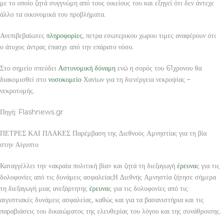
με το οποίο ζητά συγγνώμη από τους οικείους του και εξηγεί ότι δεν άντεχε
άλλο τα οικονομικά του προβλήματα.
Ανεπιβεβαίωτες
πληροφορίες
, πετρα εσωτερικου χωρου τιμες αναφέρουν ότι
ο άτυχος άντρας έπασχε από την επάρατο νόσο.
Στο σημείο σπεύδει
Αστυνομική
δύναμη
ενώ η σορός του 61χρονου θα
διακομισθεί στο
νοσοκομείο
Χανίων για τη διενέργεια νεκροψίας –
νεκροτομής.
Πηγή: Flashnews.gr
ΠΕΤΡΕΣ ΚΑΙ ΠΛΑΚΕΣ Παρέμβαση της Διεθνούς Αμνηστίας για τη βία
στην Αίγυπτο
Καταγγέλλει την «ακραία πολιτική βία» και ζητά τη διεξαγωγή
έρευνα
ς για τις
δολοφονίες από τις δυνάμεις ασφαλείαςΗ Διεθνής Αμνηστία ζήτησε σήμερα
τη διεξαγωγή μιας ανεξάρτητης
έρευνα
ς για τις δολοφονίες από τις
αιγυπτιακές δυνάμεις ασφαλείας, καθώς και για τα βασανιστήρια και τις
παραβιάσεις του δικαιώματος της ελευθερίας του λόγου και της συνάθροισης.