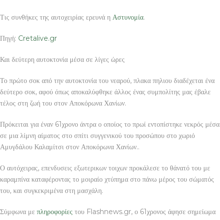
Τις συνθήκες της αυτοχειρίας ερευνά η
Αστυνομία
.
Πηγή:
Cretalive.gr
Και δεύτερη αυτοκτονία μέσα σε λίγες ώρες
Το πρώτο σοκ από την αυτοκτονία του νεαρού, πλακα πηλιου διαδέχεται ένα
δεύτερο σοκ, αφού όπως αποκαλύφθηκε άλλος ένας συμπολίτης μας έβαλε
τέλος στη ζωή του στον Αποκόρωνα Χανίων.
Πρόκειται για έναν 61χρονο άντρα ο οποίος το πρωί εντοπίστηκε νεκρός μέσα
σε μια λίμνη αίματος στο σπίτι συγγενικού του προσώπου στο χωριό
Αμυγδάλου Καλαμίτσι στον Αποκόρωνα Χανίων..
Ο αυτόχειρας, επενδυσεις εξωτερικων τοιχων προκάλεσε το θάνατό του με
καραμπίνα καταφέροντας το μοιραίο χτύπημα στο πάνω μέρος του σώματός
του, και συγκεκριμένα στη μασχάλη.
Σύμφωνα με
πληροφορίες
του Flashnews.gr, ο 61χρονος άφησε σημείωμα