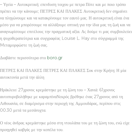
– Υγεία – Αυτοκριτική: επενδυση τοιχου με πετρα Πότε και με ποιο τρόπο
πρέπει να την κάνουμε; ΠΕΤΡΕΣ ΚΑΙ ΠΛΑΚΕΣ Αυτοκριτική δεν σημαίνει
να πληγώνουμε και να κατακρίνουμε τον εαυτό μας. Η αυτοκριτική είναι ένα
μέσο για να μπορέσουμε να αλλάξουμε οπτική για την ίδια μας τη ζωή και να
αναγνωρίσουμε επιτέλους την πραγματική αξία. Ας δούμε τι μας συμβουλεύει
η ψυχοθεραπεύτρια και συγγραφέας Louise L. Hay στο σύγγραμμά της
Mεταμορφώστε τη ζωή σας.
Διαβάστε περισσότερα στο
boro.gr
ΠΕΤΡΕΣ ΚΑΙ ΠΛΑΚΕΣ ΠΕΤΡΕΣ ΚΑΙ ΠΛΑΚΕΣ Σοκ στην Κρήτη: Η μία
αυτοκτονία μετά την άλλη
Ηράκλειο: 27χρονος κρεμάστηκε με τη ζώνη του – Χανιά: 61χρονος
αυτοπυροβολήθηκε με καραμπίναΝεκρός βρέθηκε ένας 27χρονος από τη
Λιθουανία, σε διαμέρισμα στην περιοχή της Αμμουδάρας, περίπου στις
00.30 μετά τα μεσάνυχτα.
Ο νέος άνδρας κρεμάστηκε μέσα στη ντουλάπα του με τη ζώνη του, ενώ είχε
προηγηθεί καβγάς με την κοπέλα του.