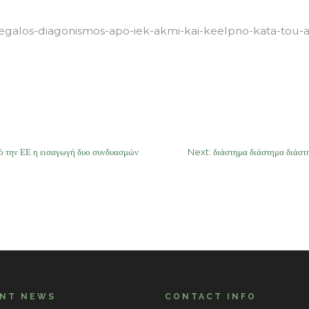
egalos-diagonismos-apo-iek-akmi-kai-keelpno-kata-tou-a
 την ΕΕ η εισαγωγή δυο συνδυασμών
Next:
διάστημα διάστημα διάσ
ENT NEWS
CONTACT INFO