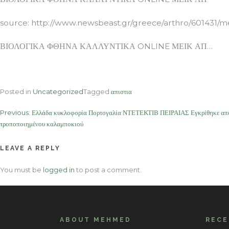
source: http://www.newsbeast.gr/greece/arthro/601431/m
ΒΙΟΛΟΓΙΚΑ ΦΘΗΝΑ ΚΑΛΛΥΝΤΙΚΑ ONLINE ΜΕΙΚ ΑΠ…
Posted in
Uncategorized
Tagged
απιστια
Post
Previous:
Ελλάδα κυκλοφορία Πορτογαλία ΝΤΕΤΕΚΤΙΒ ΠΕΙΡΑΙΑΣ Εγκρίθηκε από
τροποποιημένου καλαμποκιού
navigation
LEAVE A REPLY
You must be
logged in
to post a comment.
ABOUT MEHMED
REC