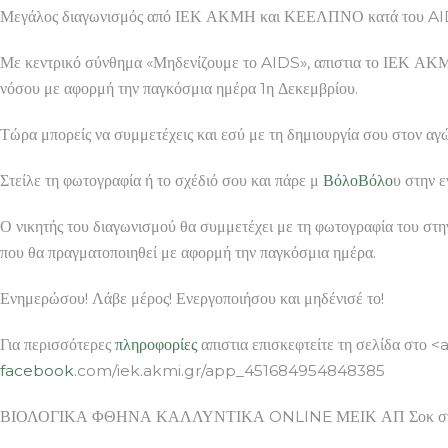
Μεγάλος διαγωνισμός από ΙΕΚ ΑΚΜΗ και ΚΕΕΛΠΝΟ κατά του A
Με κεντρικό σύνθημα «Μηδενίζουμε το AIDS», απιστια το ΙΕΚ Α
νόσου με αφορμή την παγκόσμια ημέρα 1η Δεκεμβρίου.
Τώρα μπορείς να συμμετέχεις και εσύ με τη δημιουργία σου στον αγ
Στείλε τη φωτογραφία ή το σχέδιό σου και πάρε μ
Βόλο
Βόλο
υ στην 
Ο νικητής του διαγωνισμού θα συμμετέχει με τη φωτογραφία του στη
που θα πραγματοποιηθεί με αφορμή την παγκόσμια ημέρα.
Ενημερώσου! Λάβε μέρος! Ενεργοποιήσου και μηδένισέ το!
Για περισσότερες
πληροφορίες
απιστια επισκεφτείτε τη σελίδα στ
facebook
.com/iek.akmi.gr/app_451684954848385
ΒΙΟΛΟΓΙΚΑ ΦΘΗΝΑ ΚΑΛΛΥΝΤΙΚΑ ONLINE ΜΕΙΚ ΑΠ Σοκ στην Κρή