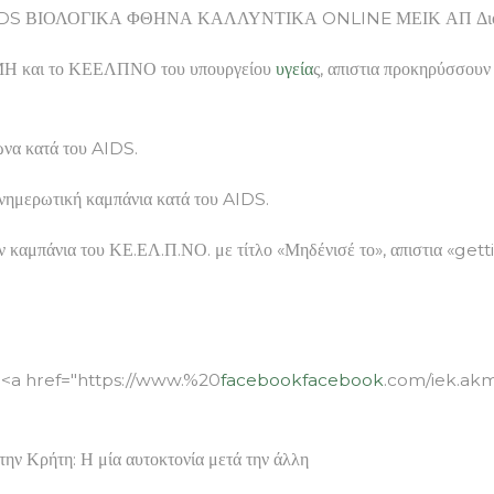
IDS ΒΙΟΛΟΓΙΚΑ ΦΘΗΝΑ ΚΑΛΛΥΝΤΙΚΑ ONLINE ΜΕΙΚ ΑΠ Διοργανών
ΚΜΗ και το ΚΕΕΛΠΝΟ του υπουργείου
υγεία
ς, απιστια προκηρύσσουν
ώνα κατά του AIDS.
ενημερωτική καμπάνια κατά του AIDS.
ν καμπάνια του ΚΕ.ΕΛ.Π.ΝΟ. με τίτλο «Μηδένισέ το», απιστια «gett
ο <a<a href="https://www.%20
facebook
facebook
.com/iek.ak
τη: Η μία αυτοκτονία μετά την άλλη