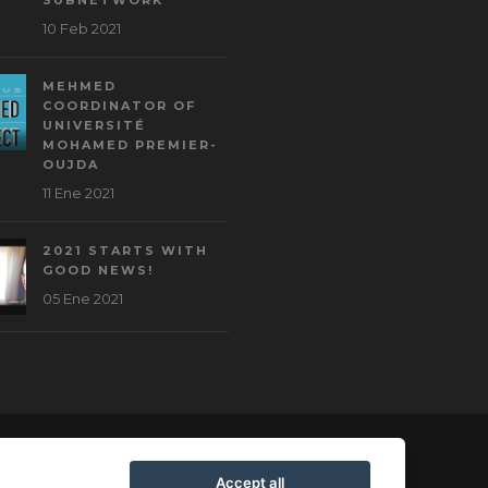
10 Feb 2021
MEHMED
COORDINATOR OF
UNIVERSITÉ
MOHAMED PREMIER-
OUJDA
11 Ene 2021
2021 STARTS WITH
GOOD NEWS!
05 Ene 2021
Accept all