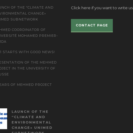
UNCH OF THE “CLIMATE AND
Click here if you want to write us
VIRONMENTAL CHANGE»
IMED SUBNETWORK
CONTACT PAGE
HMED COORDINATOR OF
IVERSITÉ MOHAMED PREMIER-
JDA
21 STARTS WITH GOOD NEWS!
ESENTATION OF THE MEHMED
OJECT IN THE UNIVERSITY OF
USSE
YEARS OF MEHMED PROJECT
LAUNCH OF THE
“CLIMATE AND
ENVIRONMENTAL
CHANGE» UNIMED
SUBNETWORK