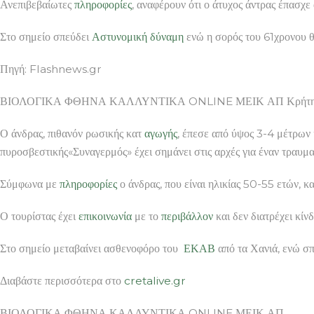
Ανεπιβεβαίωτες
πληροφορίες
, αναφέρουν ότι ο άτυχος άντρας έπασχε
Στο σημείο σπεύδει
Αστυνομική
δύναμη
ενώ η σορός του 61χρονου θ
Πηγή: Flashnews.gr
ΒΙΟΛΟΓΙΚΑ ΦΘΗΝΑ ΚΑΛΛΥΝΤΙΚΑ ONLINE ΜΕΙΚ ΑΠ Κρήτη: «Συναγ
Ο άνδρας, πιθανόν ρωσικής κατ
αγωγής
, έπεσε από ύψος 3-4 μέτρων
πυροσβεστικής«Συναγερμός» έχει σημάνει στις αρχές για έναν τραυματ
Σύμφωνα με
πληροφορίες
ο άνδρας, που είναι ηλικίας 50-55 ετών, 
Ο τουρίστας έχει
επικοινωνία
με το
περιβάλλον
και δεν διατρέχει κίνδ
Στο σημείο μεταβαίνει ασθενοφόρο του
ΕΚΑΒ
από τα Χανιά, ενώ σπ
Διαβάστε περισσότερα στο
cretalive.gr
ΒΙΟΛΟΓΙΚΑ ΦΘΗΝΑ ΚΑΛΛΥΝΤΙΚΑ ONLINE ΜΕΙΚ ΑΠ