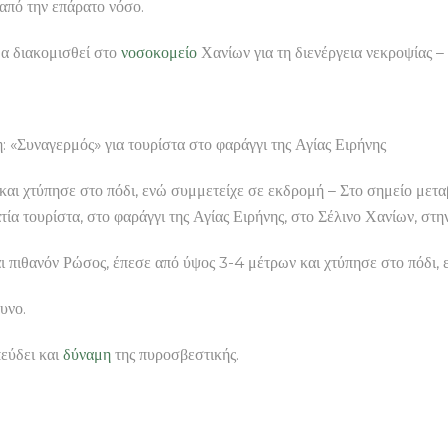
 από την επάρατο νόσο.
α διακομισθεί στο
νοσοκομείο
Χανίων για τη διενέργεια νεκροψίας –
ερμός» για τουρίστα στο φαράγγι της Αγίας Ειρήνης
 και χτύπησε στο πόδι, ενώ συμμετείχε σε εκδρομή – Στο σημείο με
ία τουρίστα, στο φαράγγι της Αγίας Ειρήνης, στο Σέλινο Χανίων, στην
και πιθανόν Ρώσος, έπεσε από ύψος 3-4 μέτρων και χτύπησε στο πόδι,
υνο.
εύδει και
δύναμη
της πυροσβεστικής.