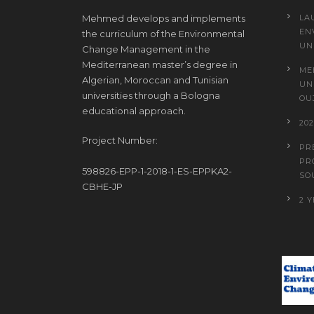
Mehmed develops and implements
LA
EN
the curriculum of the Environmental
UN
Change Management in the
Mediterranean master’s degree in
ME
Algerian, Moroccan and Tunisian
UN
universities through a Bologna
OU
educational approach.
20
Project Number:
PR
PR
598826-EPP-1-2018-1-ES-EPPKA2-
SO
CBHE-JP
2 